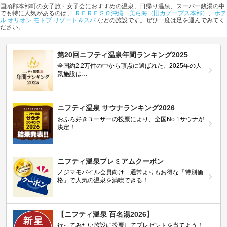
国頭郡本部町の女子旅・女子会におすすめの温泉、日帰り温泉、スーパー銭湯の中
でも特に人気があるのは、
ＲＥＲＥＳＯ沖縄 美ら海（旧カノープス本部）
、
ホテ
ル オリオン モトブ リゾート＆スパ
などの施設です。ぜひ一度は足を運んでみてく
ださい。
第20回ニフティ温泉年間ランキング2025
全国約2.2万件の中から頂点に選ばれた、2025年の人
気施設は…
ニフティ温泉 サウナランキング2026
おふろ好きユーザーの投票により、全国No.1サウナが
決定！
ニフティ温泉プレミアムクーポン
ノジマモバイル会員向け 通常よりもお得な「特別価
格」で人気の温泉を満喫できる！
【ニフティ温泉 百名湯2026】
行ってみたい施設に投票してプレゼントを当てよう！