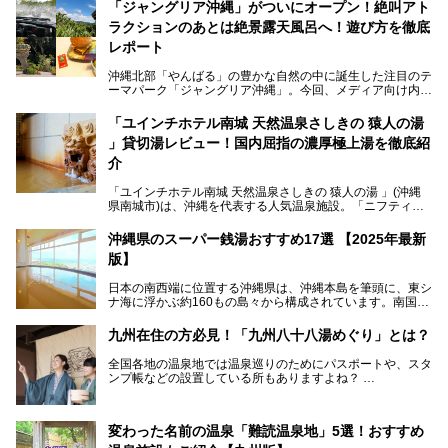
「ジャングリア沖縄」がついにオープン！絶叫アト
ラクションのあとは絶景露天風呂へ！遊び方を徹底
レポート
沖縄北部「やんばる」の豊かな自然の中に誕生した注目のテ
ーマパーク「ジャングリア沖縄」。今回、メディア向け内覧
会に参加する機会をいただきました！この記事では、ジャン
グリアの全貌をお届けすべく、見どころや料金、アクセス方
「ユインチホテル南城 天然温泉さしきの 猿人の湯
法まで徹底解説していきます。
」貸切湯レビュー！国内屈指の濃厚極上湯を徹底紹
介
「ユインチホテル南城 天然温泉さしきの 猿人の湯 」(沖縄
県南城市)は、沖縄を代表する人気温泉施設。「ニフティ温
泉 年間ランキング 2024」の九州・沖縄エリア総合にて第1
位を獲得し、平日・土日にかかわらず多くの常連客や温泉フ
沖縄県のスーパー銭湯おすすめ17選 【2025年最新
ァンが訪れます。
版】
とりわけ貸切湯はお湯の良さに定評があり、コアな温泉ファ
日本の南西端に位置する沖縄県は、沖縄本島を筆頭に、東シ
ンに注目される存在。今回は貸切湯にスポットを当て、その
ナ海に浮かぶ約160もの島々から構成されています。南国な
魅力を徹底解説します。
らではの温暖な気候、カラフルな魚が泳ぐ美しい海、手付か
ずの豊かな自然、独自の歴史や文化など、多くの人を惹きつ
九州在住の方必見！「九州八十八湯めぐり」とは？
けてやまない魅力あふれる観光県です。
全国各地の温泉地では温泉巡りのためにパスポートや、スタ
そんな沖縄県のスーパー銭湯には、ホテル併設などリゾート
ンプ帳などの設置している所もありますよね？
と同時に楽しめる施設が多くあります。日帰りでも旅行気分
その中でも九州には、九州各県の有名な温泉地を巡るための
を味わえる、沖縄のスーパー銭湯をご紹介します。
「九州八十八湯めぐり」があるんです。
九州を回って歩くのはなかなか大変ですが、九州で温泉好き
変わった名前の温泉「難読温泉地」5選！おすすめ
な方ならぜひ参加してみたいスタンプラリーでしょう。