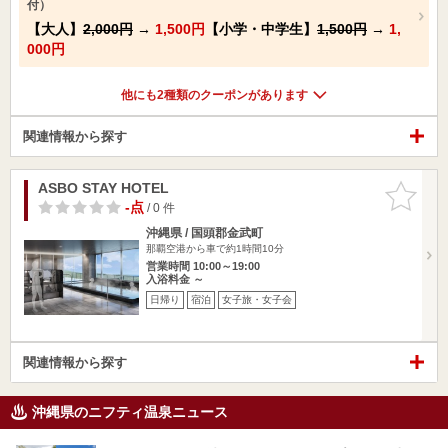
付）
【大人】
2,000円
→
1,500円
【小学・中学生】
1,500円
→
1,
000円
他にも2種類のクーポンがあります
関連情報から探す
ASBO STAY HOTEL
お気に入
りに追加
-点
/ 0 件
沖縄県 / 国頭郡金武町
那覇空港から車で約1時間10分
営業時間 10:00～19:00
入浴料金 ～
日帰り
宿泊
女子旅・女子会
関連情報から探す
沖縄県のニフティ温泉ニュース