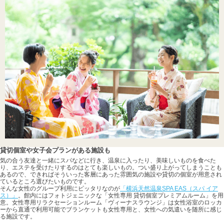
貸切個室や女子会プランがある施設も
気の合う友達と一緒にスパなどに行き、温泉に入ったり、美味しいものを食べた
り、エステを受けたりするのはとても楽しいもの。つい盛り上がってしまうことも
あるので、できればそういった客層にあった雰囲気の施設や貸切の個室が用意され
ているところ選びたいものです。
そんな女性のグループ利用にピッタリなのが
「横浜天然温泉SPA EAS（スパ イア
ス）」
。館内にはフォトジェニックな「女性専用 貸切個室プレミアムルーム」を用
意。女性専用リラクセーションルーム「ヴィーナスラウンジ」は女性浴室のロッカ
ーから直通で利用可能でブランケットも女性専用と、女性への気遣いを随所に感じ
る施設です。