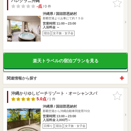
ハレクラニ沖縄
お気に入
りに追加
-点
/ 0 件
沖縄県 / 国頭郡恩納村
那覇空港よりお車にて約７５分
営業時間 11:00～23:00
入浴料金 ～
宿泊
女子旅・女子会
楽天トラベルの宿泊プランを見る
関連情報から探す
沖縄かりゆしビーチリゾート・オーシャンスパ
お気に入
りに追加
5.0点
/ 1 件
沖縄県 / 国頭郡恩納村
那覇空港から沖縄自動車同使用70分
営業時間 13:00～23:00
入浴料金 2,000円～
日帰り
宿泊
女子旅・女子会