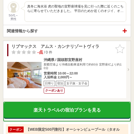
真冬に海水浴 虎の聖地の宜野座球場を見に行った際に近くのこち
らに寄らせていただきました。 平日のためか近くのオジイ、オ…
50代～
男性
関連情報から探す
リブマックス アムス・カンナリゾートヴィラ
お気に入
りに追加
-点
/ 0 件
沖縄県 / 国頭郡宜野座村
那覇空港より沖縄自動車道利用で約60分 宜野座ICより約1
0分
営業時間 10:00～22:00
入浴料金 2,000円～
日帰り
宿泊
女子旅・女子会
クーポンあり
楽天トラベルの宿泊プランを見る
【WEB限定500円割引】オーシャンビュープール（タオル
クーポン