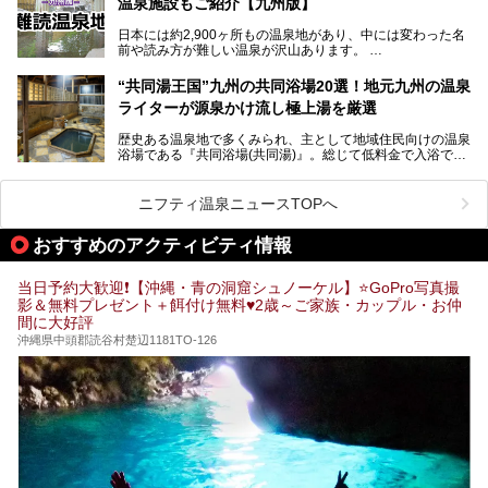
温泉施設もご紹介【九州版】
日本には約2,900ヶ所もの温泉地があり、中には変わった名
前や読み方が難しい温泉が沢山あります。
そこで日本各地にある「難読温泉地」を、地域ごとにクイズ
“共同湯王国”九州の共同浴場20選！地元九州の温泉
形式でご紹介。第５回目(最終回)である今回は、九州地方の
ライターが源泉かけ流し極上湯を厳選
難読温泉地をピックアップしました。
また、各温泉地のおすすめ温泉施設も併せてご紹介します。
歴史ある温泉地で多くみられ、主として地域住民向けの温泉
浴場である『共同浴場(共同湯)』。総じて低料金で入浴で
いくつ読めるか、ぜひチャレンジしてみて下さいね！
き、観光的側面よりも生活のためのお風呂の要素が強い点が
特徴です。
共同浴場は全国各地の温泉地にありますが、特に九州地方は
ニフティ温泉ニュースTOPへ
共同湯文化が古くから発展し、質・量ともに大変充実。九州
は“共同湯王国”といっても決して過言では無いでしょう。
おすすめのアクティビティ情報
今回は地元在住の九州の温泉ライターである筆者が過去入浴
した中から、源泉かけ流しと泉質の良さにこだわって九州の
共同浴場を20施設厳選。入浴マナーを守りながら、ぜひ湯
当日予約大歓迎❗【沖縄・青の洞窟シュノーケル】⭐GoPro写真撮
めぐりの参考にされてみて下さい！
影＆無料プレゼント＋餌付け無料♥️2歳～ご家族・カップル・お仲
間に大好評
沖縄県中頭郡読谷村楚辺1181TO-126