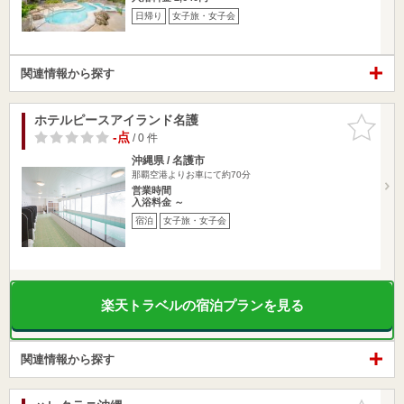
日帰り
女子旅・女子会
関連情報から探す
ホテルピースアイランド名護
お気に入
りに追加
-点
/ 0 件
沖縄県 / 名護市
那覇空港よりお車にて約70分
営業時間
入浴料金 ～
宿泊
女子旅・女子会
楽天トラベルの宿泊プランを見る
関連情報から探す