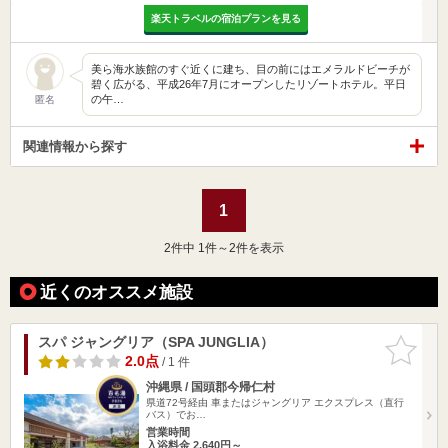
楽天トラベルの宿泊プランを見る
美ら海水族館のすぐ近くに建ち、目の前にはエメラルドビーチが
碧く広がる、平成26年7月にオープンしたリゾートホテル。平日
の午…
匿名
関連情報から探す
1
2
件中 1件～2件を表示
近くのオススメ施設
スパ ジャングリア（SPA JUNGLIA）
お気に入
りに追加
2.0点
/ 1 件
沖縄県 / 国頭郡今帰仁村
県道72号経由 車またはジャングリア エクスプレス（直行
バス）でお…
営業時間
入浴料金 2,640円～