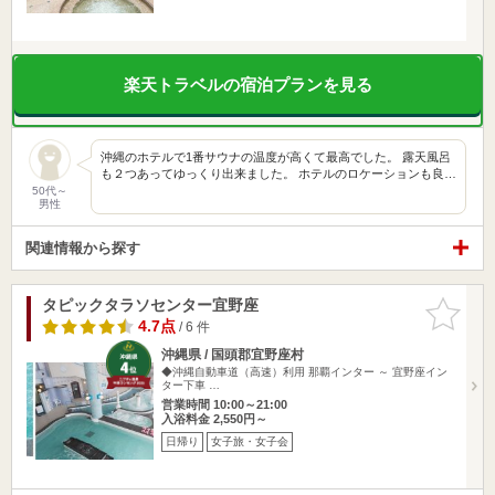
楽天トラベルの宿泊プランを見る
沖縄のホテルで1番サウナの温度が高くて最高でした。 露天風呂
も２つあってゆっくり出来ました。 ホテルのロケーションも良…
50代～
男性
関連情報から探す
タピックタラソセンター宜野座
お気に入
りに追加
4.7点
/ 6 件
沖縄県 / 国頭郡宜野座村
◆沖縄自動車道（高速）利用 那覇インター ～ 宜野座イン
ター下車 …
営業時間 10:00～21:00
入浴料金 2,550円～
日帰り
女子旅・女子会