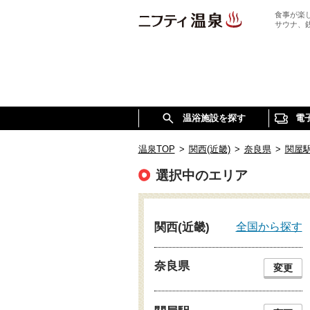
食事が楽
サウナ、
温浴施設を探す
電
温泉TOP
>
関西(近畿)
>
奈良県
>
関屋
選択中のエリア
全国から探す
関西(近畿)
奈良県
変更