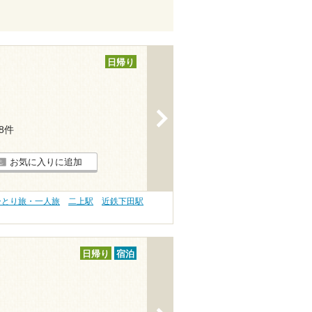
日帰り
>
28件
お気に入りに追加
ひとり旅・一人旅
二上駅
近鉄下田駅
日帰り
宿泊