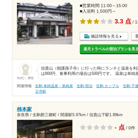
■営業時間 11:00～15:00
■入浴料 1,500円～
3.3 点
/ 
施設情報を見る
楽天トラベルの宿泊プランを見
信貴山（朝護孫子寺）に行った時にランチと温泉を利
は800円、食事利用の場合は500円です。 温泉は単
50代～ 男性
関連情報
生駒 単純温泉・単純泉
生駒 宿泊
生駒 カップル
生駒 子
王寺駅
柿本家
奈良県 / 生駒郡三郷町 /
関屋駅5.97km
/
信貴山下駅1.89km
- 点
/ 0件