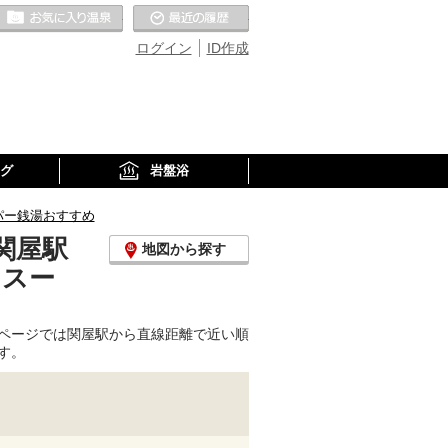
お気に入りの温泉
最近の履歴
ログイン
ID作成
グ
岩盤浴
パー銭湯おすすめ
関屋駅
地図から探す
、スー
ページでは関屋駅から直線距離で近い順
す。