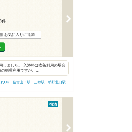
>
13件
お気に入りに追加
る
用しました。 入浴料は喫茶利用の場合
純泉の循環利用ですが、…
連れOK
信貴山下駅
三郷駅
勢野北口駅
宿泊
>