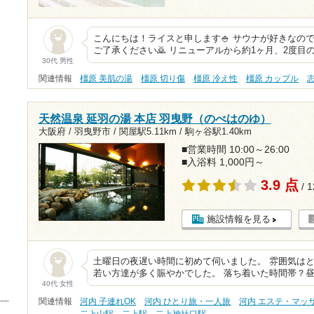
こんにちは！ライスと申します🍚 サウナが好きなの
ご了承ください🙇 リニューアルから約1ヶ月、2度目
30代 男性
関連情報
橿原 美肌の湯
橿原 切り傷
橿原 冷え性
橿原 カップル
天然温泉 延羽の湯 本店 羽曳野（のべはのゆ）
大阪府 / 羽曳野市 /
関屋駅5.11km
/
駒ヶ谷駅1.40km
■営業時間 10:00～26:00
■入浴料 1,000円～
3.9 点
/ 
施設情報を見る
土曜日の夜遅い時間に初めて伺いました。 雰囲気はと
若い方達が多く賑やかでした。 落ち着いた時間帯？
40代 女性
関連情報
河内 子連れOK
河内 ひとり旅・一人旅
河内 エステ・マッ