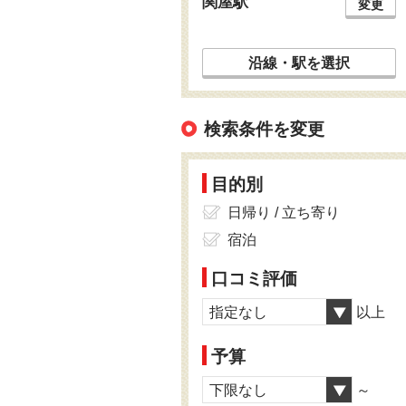
関屋駅
変更
沿線・駅を選択
検索条件を変更
目的別
日帰り / 立ち寄り
宿泊
口コミ評価
指定なし
以上
予算
下限なし
～