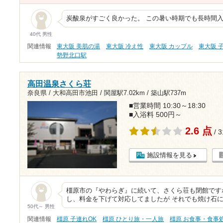
炭酸泉がすごく良かった。 この暑い時期でも長時間
40代 男性
関連情報
東大阪 美肌の湯
東大阪 冷え性
東大阪 カップル
東大阪 
勢野北口駅
高田温泉さくら荘
奈良県 / 大和高田市池田 /
関屋駅7.02km
/
築山駅737m
■営業時間 10:30～18:30
■入浴料 500円～
2.6 点
/ 
施設情報を見る
橿原市の『やわらぎ』に続いて、さくら荘も閉館です
し、料金を下げて対応してましたが それでも焼け石
50代～ 男性
関連情報
橿原 子連れOK
橿原 ひとり旅・一人旅
橿原 お食事・食事