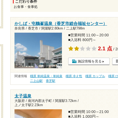
こだわり条件
お食事・食事処
かしば・屯鶴峯温泉（香芝市総合福祉センター）
奈良県 / 香芝市 /
関屋駅2.80km
/
二上駅798m
■営業時間 11:00～20:00
■入浴料 800円～
2.1 点
/ 
施設情報を見る
関連情報
橿原 単純温泉・単純泉
橿原 冷え性
橿原 カップル
橿原 
二上山駅
香芝駅
太子温泉
大阪府 / 南河内郡太子町 /
関屋駅3.72km
/
上ノ太子駅2.23km
■営業時間 10:00～21:00
■入浴料 1,000円～