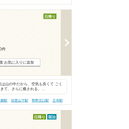
日帰り
>
10件
お気に入りに追加
呂は山の中だから、空気も良くて ごく
てきて、さらに癒される。…
三郷駅
信貴山下駅
勢野北口駅
王寺駅
日帰り
宿泊