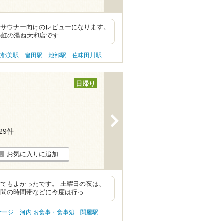
でサウナー向けのレビューになります。
の虹の湯西大和店です…
志都美駅
畠田駅
池部駅
佐味田川駅
日帰り
>
129件
お気に入りに追加
てもよかったです。 土曜日の夜は、
昼間の時間帯などに今度は行っ…
サージ
河内 お食事・食事処
関屋駅