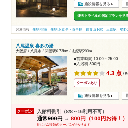
施設情報を見る
楽天トラベルの宿泊プランを見
関連情報
生駒 宿泊
生駒 お食事・食事処
信貴山下駅
三郷駅
勢野
八尾温泉 喜多の湯
大阪府 / 八尾市 /
関屋駅6.73km
/
志紀駅293m
■営業時間 10:00～25:00
■入浴料 800円～
4.3 点
/ 
クーポンあり
施設情報を見る
入館料割引（8/8～16利用不可）
クーポン
通常
900円
→
800円（100円お得！）
他にも1種類のクーポンがあります