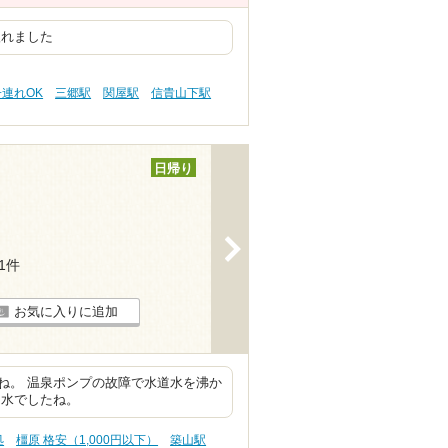
入れました
子連れOK
三郷駅
関屋駅
信貴山下駅
日帰り
>
31件
お気に入りに追加
ね。 温泉ポンプの故障で水道水を沸か
に水でしたね。
処
橿原 格安（1,000円以下）
築山駅