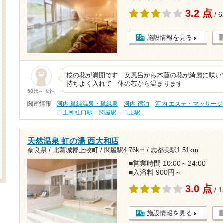
3.2 点
/ 
施設情報を見る
桜の花が満開です 女風呂から木蓮の花が綺麗に咲い
持ちよく入れて 体の芯から温まります
50代～ 女性
関連情報
河内 単純温泉・単純泉
河内 宿泊
河内 エステ・マッサージ
二上神社口駅
関屋駅
二上駅
天然温泉 虹の湯 西大和店
奈良県 / 北葛城郡上牧町 /
関屋駅4.76km
/
志都美駅1.51km
■営業時間 10:00～24:00
■入浴料 900円～
3.0 点
/ 
施設情報を見る