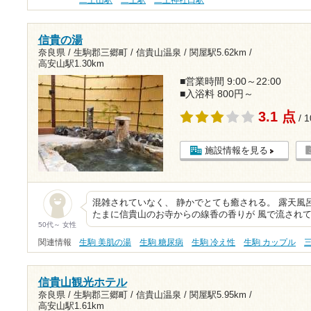
二上山駅
二上駅
二上神社口駅
信貴の湯
奈良県 / 生駒郡三郷町 / 信貴山温泉 /
関屋駅5.62km
/
高安山駅1.30km
■営業時間 9:00～22:00
■入浴料 800円～
3.1 点
/ 
施設情報を見る
混雑されていなく、 静かでとても癒される。 露天風
たまに信貴山のお寺からの線香の香りが 風で流され
50代～ 女性
関連情報
生駒 美肌の湯
生駒 糖尿病
生駒 冷え性
生駒 カップル
信貴山観光ホテル
奈良県 / 生駒郡三郷町 / 信貴山温泉 /
関屋駅5.95km
/
高安山駅1.61km