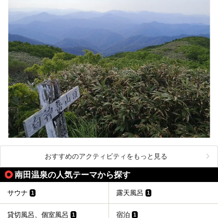
おすすめのアクティビティをもっと見る
南田温泉の人気テーマから探す
サウナ
露天風呂
1
1
貸切風呂、個室風呂
宿泊
1
1