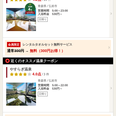
青森県 / 弘前市
営業時間 5:00～23:00
入浴料金 530円～
日帰り
レンタルタオルセット無料サービス
会員限定
通常
300円
→
無料（300円お得！）
近くのオススメ温泉クーポン
やすらぎ温泉
4.0点
/ 3 件
青森県 / 弘前市
営業時間 5:00～22:00
入浴料金 530円～
日帰り