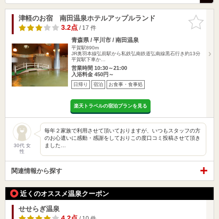
津軽のお宿 南田温泉ホテルアップルランド
お気に入
りに追加
3.2点
/ 17 件
青森県 / 平川市 / 南田温泉
平賀駅890m
JR奥羽本線弘前駅から私鉄弘南鉄道弘南線黒石行き約13分
平賀駅下車か…
営業時間 10:30～21:00
入浴料金 450円～
日帰り
宿泊
お食事・食事処
楽天トラベルの宿泊プランを見る
毎年２家族で利用させて頂いておりますが、いつもスタッフの方
のお心遣いに感動・感謝をしておりこの度口コミ投稿させて頂き
ました…
30代 女
性
関連情報から探す
近くのオススメ温泉クーポン
せせらぎ温泉
4.2点
/ 10 件