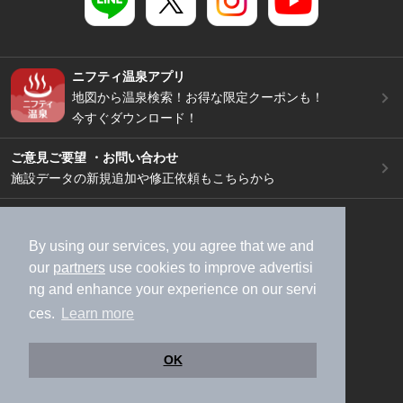
ニフティ温泉アプリ
地図から温泉検索！お得な限定クーポンも！
今すぐダウンロード！
ご意見ご要望 ・お問い合わせ
施設データの新規追加や修正依頼もこちらから
スマートフォン
/
PC
加盟店募集（資料請求）
広告出稿のご案内
By using our services, you agree that we and
our
partners
use cookies to improve advertisi
利用規約
ライフスタイルMEMBERS+規約
ng and enhance your experience on our servi
特定商取引法に基づく表記
ヘルプ
採用情報
ces.
Learn more
運営会社
個人情報保護ポリシー
©NIFTY Lifestyle Co., Ltd.
OK