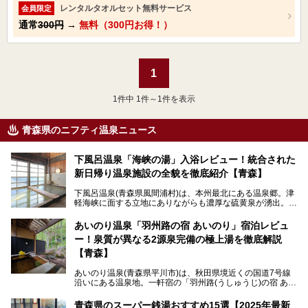
レンタルタオルセット無料サービス
会員限定
通常
300円
→
無料（300円お得！）
1
1
件中 1件～1件を表示
青森県のニフティ温泉ニュース
下風呂温泉「海峡の湯」入浴レビュー！統合された
新日帰り温泉施設の全貌を徹底紹介【青森】
下風呂温泉(青森県風間浦村)は、本州最北にある温泉郷。津
軽海峡に面する立地にありながらも濃厚な硫黄泉が湧出。良
質の温泉や新鮮な海の幸を求め、遠隔地ながらも全国から温
泉ファンが訪れる温泉地です。
あいのり温泉「羽州路の宿 あいのり」宿泊レビュ
ー！泉質が異なる2源泉完備の極上湯を徹底解説
「海峡の湯」は、以前あった2つの共同浴場を統合し、2020
年12月にオープンした日帰り入浴施設。かつて別々の共同
【青森】
浴場で使用された2つの源泉を楽しめる点が魅力です。また
無料休憩室や食事処も併設し、地元常連客のみならず観光客
あいのり温泉(青森県平川市)は、秋田県境近くの国道7号線
にも利用しやすい施設へ変貌しました。
沿いにある温泉地。一軒宿の「羽州路(うしゅうじ)の宿 あい
今回、筆者は実際に海峡の湯へ訪問・入浴し、その魅力を徹
のり」があります。最大の特徴が、炭酸ガスを含む食塩泉
底解説します！
(通称:赤湯)と無色透明の単純温泉という2種類の源泉を使用
青森県のスーパー銭湯おすすめ15選【2025年最新