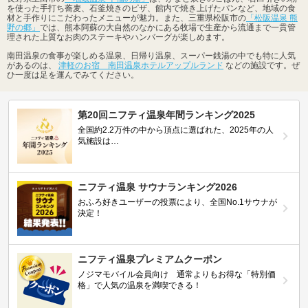
を使った手打ち蕎麦、石釜焼きのピザ、館内で焼き上げたパンなど、地域の食
材と手作りにこだわったメニューが魅力。また、三重県松阪市の
「松阪温泉 熊
野の郷」
では、熊本阿蘇の大自然のなかにある牧場で生産から流通まで一貫管
理された上質なお肉のステーキやハンバーグが楽しめます。
南田温泉の食事が楽しめる温泉、日帰り温泉、スーパー銭湯の中でも特に人気
があるのは、
津軽のお宿 南田温泉ホテルアップルランド
などの施設です。ぜ
ひ一度は足を運んでみてください。
第20回ニフティ温泉年間ランキング2025
全国約2.2万件の中から頂点に選ばれた、2025年の人
気施設は…
ニフティ温泉 サウナランキング2026
おふろ好きユーザーの投票により、全国No.1サウナが
決定！
ニフティ温泉プレミアムクーポン
ノジマモバイル会員向け 通常よりもお得な「特別価
格」で人気の温泉を満喫できる！