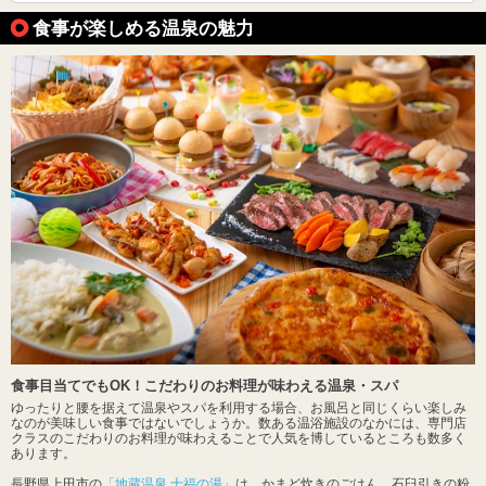
食事が楽しめる温泉の魅力
食事目当てでもOK！こだわりのお料理が味わえる温泉・スパ
ゆったりと腰を据えて温泉やスパを利用する場合、お風呂と同じくらい楽しみ
なのが美味しい食事ではないでしょうか。数ある温浴施設のなかには、専門店
クラスのこだわりのお料理が味わえることで人気を博しているところも数多く
あります。
長野県上田市の
「地蔵温泉 十福の湯」
は、かまど炊きのごはん、石臼引きの粉