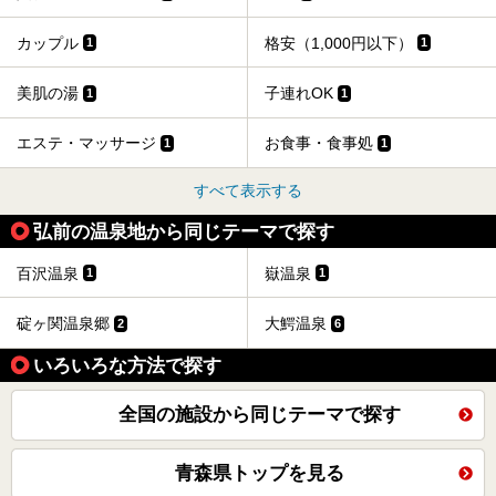
カップル
格安（1,000円以下）
1
1
美肌の湯
子連れOK
1
1
エステ・マッサージ
お食事・食事処
1
1
すべて表示する
弘前の温泉地から同じテーマで探す
百沢温泉
嶽温泉
1
1
碇ヶ関温泉郷
大鰐温泉
2
6
いろいろな方法で探す
全国の施設から同じテーマで探す
青森県トップを見る