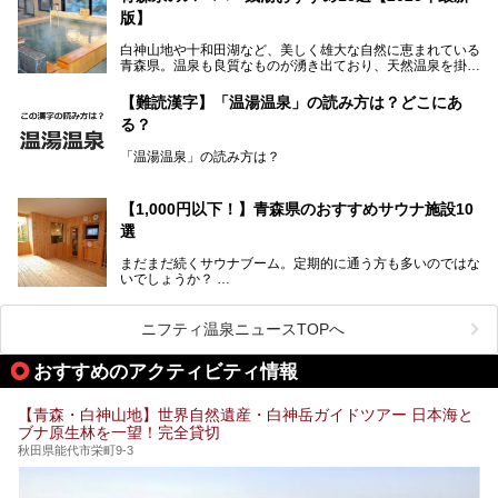
し、いずれも源泉100％かけ流しで提供している点でしょ
版】
う。
白神山地や十和田湖など、美しく雄大な自然に恵まれている
今回筆者は実際に宿泊し、大浴場と露天風呂付き客室を中心
青森県。温泉も良質なものが湧き出ており、天然温泉を掛け
に「羽州路の宿 あいのり」を詳細にご紹介。秋田県側を含
流しで贅沢に堪能できる温泉施設がたくさんあります。青森
むこの一帯は日本でも有数の個性的な温泉がひしめくエリア
の山並みを眺めながら温泉に浸かり、お食事処でおいしいご
ですが、実はあいのり温泉も決して見逃せない極上湯のひと
【難読漢字】「温湯温泉」の読み方は？どこにあ
当地グルメを味わうひとときは格別ですね！
つ。その魅力を徹底解説します！
る？
今回は、青森県でおすすめのスーパー銭湯を紹介します。
「また来たい！」と思えるお気に入りの施設をぜひ見つけて
「温湯温泉」の読み方は？
ください。
読めそうで読めない、難読温泉地名漢字。あなたは読めます
か？
【1,000円以下！】青森県のおすすめサウナ施設10
選
まだまだ続くサウナブーム。定期的に通う方も多いのではな
いでしょうか？
そこでコスパ抜群！1,000円以下でサウナを楽しめる施設を
紹介します。
ニフティ温泉ニュースTOPへ
格安でも充実の施設でサウナを楽しみませんか？
おすすめのアクティビティ情報
今回は青森県にある1,000円以下のおすすめサウナ施設を紹
介します！
【青森・白神山地】世界自然遺産・白神岳ガイドツアー 日本海と
ブナ原生林を一望！完全貸切
秋田県能代市栄町9-3