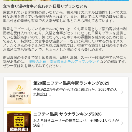
立ち寄り湯や食事と合わせた日帰りプランなども
用意されている客室数の違いなどから、観光向けのホテルは旅館と比べて大規
模な浴場を備えている傾向がみられます。また、最近では大浴場のほかに露天
風呂付きの豪華な客室での入浴が楽しめるところも増えてきています。
温泉をアピールしているホテルのなかには、立ち寄り湯として宿泊客以外の利
用者を受け入れていたり、入浴と食事がセットになった日帰りプランを提供し
ている施設も多いので、気になっているホテルの雰囲気を確かめるために使っ
てみたり、特別な日の食事会や温泉デートなどに利用したりするのもオスス
メ。たくさんのホテルが立ち並ぶ温泉地では、宿泊する施設とは別のホテルの
お風呂に立ち寄ることで、ちょっとした湯めぐりも楽しめます。
南田温泉のホテルで楽しめる温泉、日帰り温泉、スーパー銭湯の中でも特に人
気があるのは、
津軽のお宿 南田温泉ホテルアップルランド
などの施設です。
ぜひ一度は足を運んでみてください。
第20回ニフティ温泉年間ランキング2025
全国約2.2万件の中から頂点に選ばれた、2025年の人
気施設は…
ニフティ温泉 サウナランキング2026
おふろ好きユーザーの投票により、全国No.1サウナが
決定！