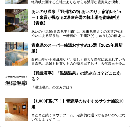
軽海峡に面する立地にありながらも濃厚な硫黄泉が湧出。良
質の温泉や新鮮な海の幸を求め、遠隔地ながらも全国から温
泉ファンが訪れる温泉地です。
あいのり温泉「羽州路の宿 あいのり」宿泊レビュ
ー！泉質が異なる2源泉完備の極上湯を徹底解説
「海峡の湯」は、以前あった2つの共同浴場を統合し、2020
年12月にオープンした日帰り入浴施設。かつて別々の共同
【青森】
浴場で使用された2つの源泉を楽しめる点が魅力です。また
無料休憩室や食事処も併設し、地元常連客のみならず観光客
あいのり温泉(青森県平川市)は、秋田県境近くの国道7号線
にも利用しやすい施設へ変貌しました。
沿いにある温泉地。一軒宿の「羽州路(うしゅうじ)の宿 あい
今回、筆者は実際に海峡の湯へ訪問・入浴し、その魅力を徹
のり」があります。最大の特徴が、炭酸ガスを含む食塩泉
底解説します！
(通称:赤湯)と無色透明の単純温泉という2種類の源泉を使用
青森県のスーパー銭湯おすすめ15選【2025年最新
し、いずれも源泉100％かけ流しで提供している点でしょ
版】
う。
白神山地や十和田湖など、美しく雄大な自然に恵まれている
今回筆者は実際に宿泊し、大浴場と露天風呂付き客室を中心
青森県。温泉も良質なものが湧き出ており、天然温泉を掛け
に「羽州路の宿 あいのり」を詳細にご紹介。秋田県側を含
流しで贅沢に堪能できる温泉施設がたくさんあります。青森
むこの一帯は日本でも有数の個性的な温泉がひしめくエリア
の山並みを眺めながら温泉に浸かり、お食事処でおいしいご
ですが、実はあいのり温泉も決して見逃せない極上湯のひと
【難読漢字】「温湯温泉」の読み方は？どこにあ
当地グルメを味わうひとときは格別ですね！
つ。その魅力を徹底解説します！
る？
今回は、青森県でおすすめのスーパー銭湯を紹介します。
「また来たい！」と思えるお気に入りの施設をぜひ見つけて
「温湯温泉」の読み方は？
ください。
読めそうで読めない、難読温泉地名漢字。あなたは読めます
か？
【1,000円以下！】青森県のおすすめサウナ施設10
選
まだまだ続くサウナブーム。定期的に通う方も多いのではな
いでしょうか？
そこでコスパ抜群！1,000円以下でサウナを楽しめる施設を