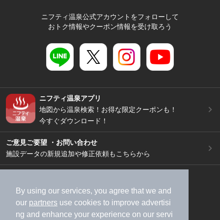
ニフティ温泉公式アカウントをフォローして
おトク情報やクーポン情報を受け取ろう
ニフティ温泉アプリ
地図から温泉検索！お得な限定クーポンも！
今すぐダウンロード！
ご意見ご要望 ・お問い合わせ
施設データの新規追加や修正依頼もこちらから
スマートフォン
/
PC
加盟店募集（資料請求）
広告出稿のご案内
By using our services, you agree that we and
our
partners
use cookies to improve advertisi
利用規約
ライフスタイルMEMBERS+規約
ng and enhance your experience on our servi
特定商取引法に基づく表記
ヘルプ
採用情報