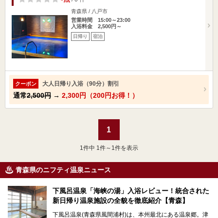
青森県 / 八戸市
営業時間 15:00～23:00
入浴料金 2,500円～
日帰り
宿泊
大人日帰り入浴（90分）割引
クーポン
通常
2,500円
→
2,300円（200円お得！）
1
1
件中 1件～1件を表示
青森県のニフティ温泉ニュース
下風呂温泉「海峡の湯」入浴レビュー！統合された
新日帰り温泉施設の全貌を徹底紹介【青森】
下風呂温泉(青森県風間浦村)は、本州最北にある温泉郷。津