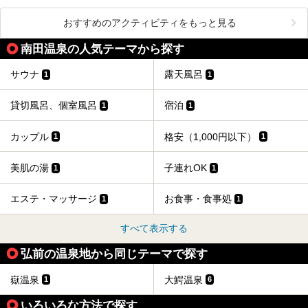
おすすめのアクティビティをもっと見る
南田温泉の人気テーマから探す
サウナ
露天風呂
1
1
貸切風呂、個室風呂
宿泊
1
1
カップル
格安（1,000円以下）
1
1
美肌の湯
子連れOK
1
1
エステ・マッサージ
お食事・食事処
1
1
すべて表示する
弘前の温泉地から同じテーマで探す
嶽温泉
大鰐温泉
1
6
いろいろな方法で探す