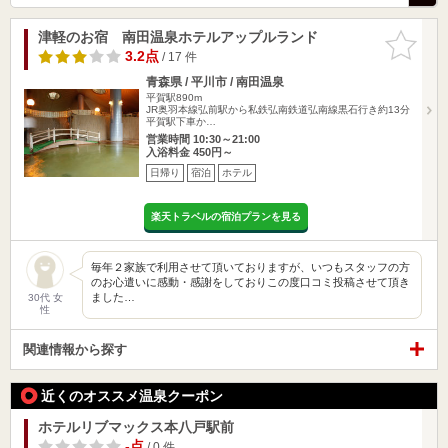
津軽のお宿 南田温泉ホテルアップルランド
お気に入
りに追加
3.2点
/ 17 件
青森県 / 平川市 / 南田温泉
平賀駅890m
JR奥羽本線弘前駅から私鉄弘南鉄道弘南線黒石行き約13分
平賀駅下車か…
営業時間 10:30～21:00
入浴料金 450円～
日帰り
宿泊
ホテル
楽天トラベルの宿泊プランを見る
毎年２家族で利用させて頂いておりますが、いつもスタッフの方
のお心遣いに感動・感謝をしておりこの度口コミ投稿させて頂き
ました…
30代 女
性
関連情報から探す
近くのオススメ温泉クーポン
ホテルリブマックス本八戸駅前
-点
/ 0 件