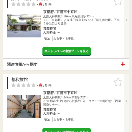
りに追加
-点
/ 0 件
京都府 / 京都市中京区
太秦天神川駅4.19km
烏丸御池駅324m
ＪＲ『京都駅』より地下鉄烏丸線５分『烏丸御池駅』下車
５番出口より徒歩…
営業時間
入浴料金 ～
宿泊
お食事・食事処
楽天トラベルの宿泊プランを見る
関連情報から探す
都和旅館
お気に入
りに追加
-点
/ 0 件
京都府 / 京都市下京区
太秦天神川駅4.24km
京都駅727m
JR京都駅(中央口)から徒歩約8分。タクシーの場合は【西洞
院通りを一…
営業時間
入浴料金 ～
宿泊
お食事・食事処