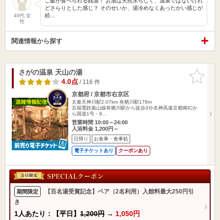
ご飯が食べられる銭湯！ お湯は天然水らしく、温泉ではないけれ
どさらりとした感じ？ そのせいか、湯冷めなくあったかい感じが
続…
40代 女
性
関連情報から探す
さがの温泉 天山の湯
お気に入
りに追加
4.0点
/ 116 件
京都府 / 京都市右京区
太秦天神川駅2.07km
有栖川駅178m
京福電鉄嵐山線有栖川駅から徒歩3分名神高速京都南ICか
ら国道1号・9…
営業時間 10:00～24:00
入浴料金 1,200円～
日帰り
お食事・食事処
電子チケットあり
クーポンあり
【百名湯受賞記念】ペア（2名利用）入館料最大250円引
期間限定
き
1人あたり：【平日】
1,200円
→
1,050円