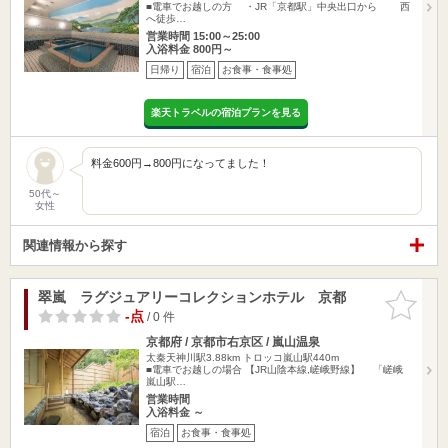
■電車でお越しの方 ・JR「京都駅」中央出口から 西
へ徒歩…
営業時間 15:00～25:00
入浴料金 800円～
日帰り
宿泊
お食事・食事処
楽天トラベルの宿泊プランを見る
料金600円→800円になってました！
50代～
女性
関連情報から探す
翠嵐 ラグジュアリーコレクションホテル 京都
お気に入
りに追加
-点
/ 0 件
京都府 / 京都市右京区 / 嵐山温泉
太秦天神川駅3.88km
トロッコ嵐山駅440m
■電車でお越しの場合 【JR山陰本線,嵯峨野線】 「嵯峨
嵐山駅…
営業時間
入浴料金 ～
宿泊
お食事・食事処