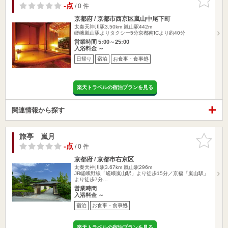
りに追加
-点
/ 0 件
京都府 / 京都市西京区嵐山中尾下町
太秦天神川駅3.50km
嵐山駅442m
嵯峨嵐山駅よりタクシー5分京都南ICより約40分
営業時間 5:00～25:00
入浴料金 ～
日帰り
宿泊
お食事・食事処
楽天トラベルの宿泊プランを見る
関連情報から探す
旅亭 嵐月
お気に入
りに追加
-点
/ 0 件
京都府 / 京都市右京区
太秦天神川駅3.67km
嵐山駅296m
JR嵯峨野線「嵯峨嵐山駅」より徒歩15分／京福「嵐山駅」
より徒歩7分…
営業時間
入浴料金 ～
宿泊
お食事・食事処
楽天トラベルの宿泊プランを見る