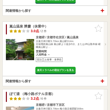
関連情報から探す
嵐山温泉 辨慶（休業中）
お気に入
りに追加
3.0点
/ 2 件
京都府 / 京都市右京区 / 嵐山温泉
太秦天神川駅3.70km
嵐山駅314m
京福電鉄嵐山線 嵐山駅より徒歩5分、またはJR山陰本線 嵯
峨嵐山駅よ…
営業時間
入浴料金 ～
宿泊
お食事・食事処
楽天トラベルの宿泊プランを見る
関連情報から探す
ぽて湯 （梅小路ポテル京都）
お気に入
りに追加
3.2点
/ 6 件
京都府 / 京都市下京区
太秦天神川駅3.79km
梅小路京都西駅308m