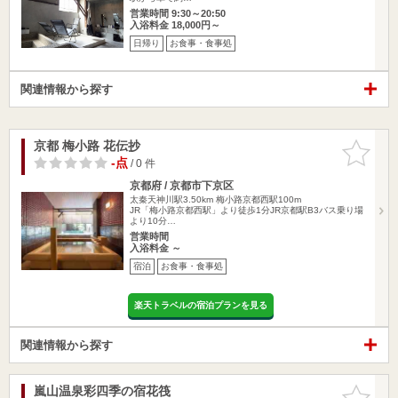
営業時間 9:30～20:50
入浴料金 18,000円～
日帰り
お食事・食事処
関連情報から探す
京都 梅小路 花伝抄
お気に入
りに追加
-点
/ 0 件
京都府 / 京都市下京区
太秦天神川駅3.50km
梅小路京都西駅100m
JR「梅小路京都西駅」より徒歩1分JR京都駅B3バス乗り場
より10分…
営業時間
入浴料金 ～
宿泊
お食事・食事処
楽天トラベルの宿泊プランを見る
関連情報から探す
嵐山温泉彩四季の宿花筏
お気に入