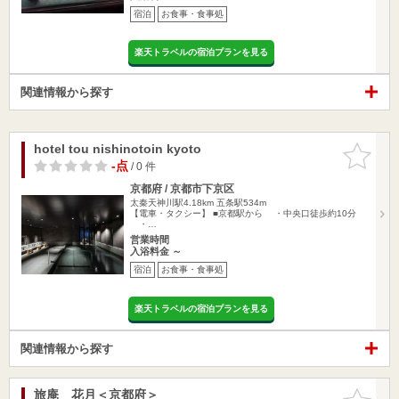
宿泊
お食事・食事処
楽天トラベルの宿泊プランを見る
関連情報から探す
hotel tou nishinotoin kyoto
お気に入
りに追加
-点
/ 0 件
京都府 / 京都市下京区
太秦天神川駅4.18km
五条駅534m
【電車・タクシー】 ■京都駅から ・中央口徒歩約10分
・…
営業時間
入浴料金 ～
宿泊
お食事・食事処
楽天トラベルの宿泊プランを見る
関連情報から探す
旅庵 花月＜京都府＞
お気に入