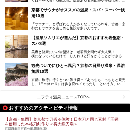
く日本を代表する観光地。歴史ある名所旧跡や寺社仏閣、そ
漁師町や商店街で働く人々を支えてきたこの2軒の銭湯とと
して古都ならではの文化が魅力です。
もに、立ち寄りたい舞鶴の観光スポットや温浴施設を紹介し
ます。
京都でサウナがオススメの温泉・スパ・スーパー銭
今回は、そんな京都府で2025年現在おすすめのスーパー銭
湯10選
湯を紹介します。
───
有名な観光名所のすぐ近くにある日帰り入浴施設から、山間
提供元：京都府舞鶴市【PR】
「サウナー」と呼ばれる人が多くなっている昨今、古都・京
部でレジャー気分を満喫できる温泉施設まで、好みのスーパ
この記事は京都府舞鶴市のPR記事です。
都にもサウナを楽しめる施設が多いんです。
ー銭湯を探してみてくださいね。
自分の好きなサウナを探すのもいいですが、さまざまなサウ
【温泉ソムリエが選んだ】京都のおすすめ岩盤浴・
ナを体感してみたいですよね。
スパ8選
今回は京都府の中心や郊外、温泉地にある施設など、サウナ
美容と健康にいい岩盤浴は、老若男女問わず大人気！
のある温浴施設を紹介します。
横になっているだけで、じんわりと汗をかくことができるの
で、簡単にデトックスができますよ♪
ぜひ参考にして、京都府の方や、観光に出かけた時などにサ
ウナを楽しみましょう！
観光ついでにひとっ風呂？京都の日帰り温泉・温浴
地元の方はもちろん、旅先としても人気の京都。
施設10選
観光のついでに岩盤浴のある温泉に浸かってリフレッシュす
るのも良さそうですね！
京都に旅行に行くとつい張り切ってあっちもこっちもと観光
し、1日の終わりには歩き疲れてぐったり…という方、いま
今回は京都にある岩盤浴のある施設をピックアップしてご紹
せんか？（私です）
介します！
そんな疲れた身体には温泉です！京都には、市内にも郊外に
も素晴らしい温泉がたくさんあります。そこで、日帰り利用
ニフティ温泉ニュースTOPへ
できるおすすめの温泉・温浴施設をまとめてみました。
おすすめのアクティビティ情報
【京都・亀岡】奥京都で刀鍛冶体験！日本刀と同じ素材「玉鋼」
を使用した本格刀剣作り＜将大鍛刀場＞
京都府亀岡市追分町25番地30