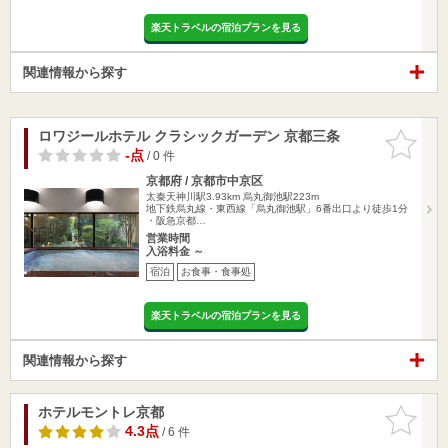
楽天トラベルの宿泊プランを見る
関連情報から探す
ロワジールホテル クラシックガーデン 京都三条
お気に入
りに追加
-点
/ 0 件
京都府 / 京都市中京区
太秦天神川駅3.93km
烏丸御池駅223m
地下鉄烏丸線・東西線「烏丸御池駅」6番出口より徒歩1分
・阪急京都…
営業時間
入浴料金 ～
宿泊
お食事・食事処
楽天トラベルの宿泊プランを見る
関連情報から探す
ホテルモントレ京都
お気に入
りに追加
4.3点
/ 6 件