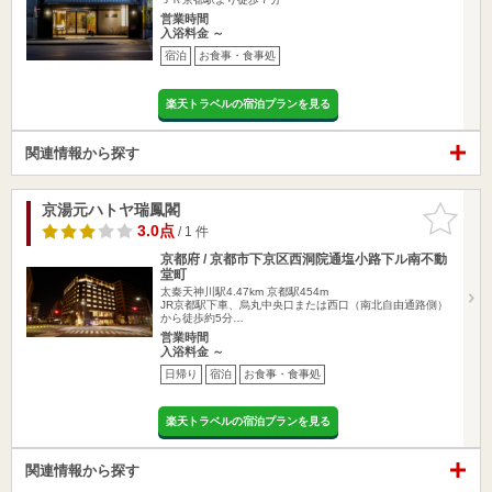
営業時間
入浴料金 ～
宿泊
お食事・食事処
楽天トラベルの宿泊プランを見る
関連情報から探す
京湯元ハトヤ瑞鳳閣
お気に入
りに追加
3.0点
/ 1 件
京都府 / 京都市下京区西洞院通塩小路下ル南不動
堂町
太秦天神川駅4.47km
京都駅454m
JR京都駅下車、烏丸中央口または西口（南北自由通路側）
から徒歩約5分…
営業時間
入浴料金 ～
日帰り
宿泊
お食事・食事処
楽天トラベルの宿泊プランを見る
関連情報から探す