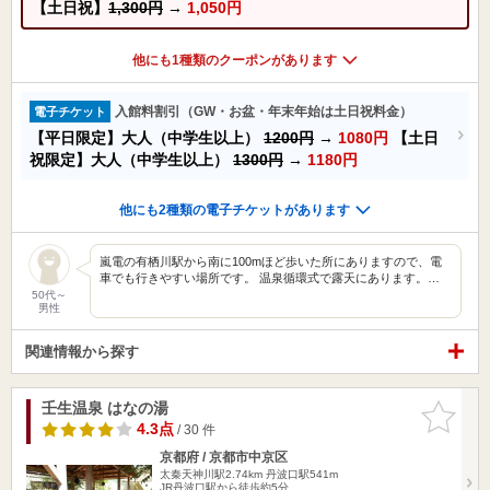
【土日祝】
1,300円
→
1,050円
他にも1種類のクーポンがあります
入館料割引（GW・お盆・年末年始は土日祝料金）
電子チケット
【平日限定】大人（中学生以上）
1200円
→
1080円
【土日
祝限定】大人（中学生以上）
1300円
→
1180円
他にも2種類の電子チケットがあります
嵐電の有栖川駅から南に100mほど歩いた所にありますので、電
車でも行きやすい場所です。 温泉循環式で露天にあります。…
50代～
男性
関連情報から探す
壬生温泉 はなの湯
お気に入
りに追加
4.3点
/ 30 件
京都府 / 京都市中京区
太秦天神川駅2.74km
丹波口駅541m
JR丹波口駅から徒歩約5分