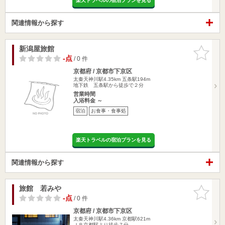
楽天トラベルの宿泊プランを見る
関連情報から探す
新潟屋旅館
お気に入
りに追加
-点
/ 0 件
京都府 / 京都市下京区
太秦天神川駅4.35km
五条駅194m
地下鉄 五条駅から徒歩で２分
営業時間
入浴料金 ～
宿泊
お食事・食事処
楽天トラベルの宿泊プランを見る
関連情報から探す
旅館 若みや
お気に入
りに追加
-点
/ 0 件
京都府 / 京都市下京区
太秦天神川駅4.36km
京都駅621m
ＪＲ京都駅より徒歩７分