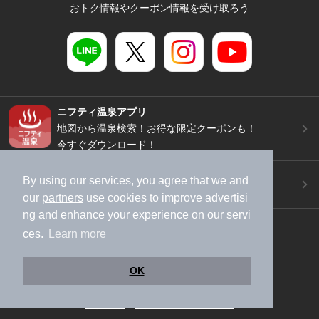
おトク情報やクーポン情報を受け取ろう
ニフティ温泉アプリ
地図から温泉検索！お得な限定クーポンも！
今すぐダウンロード！
ご意見ご要望 ・お問い合わせ
By using our services, you agree that we and
施設データの新規追加や修正依頼もこちらから
our
partners
use cookies to improve advertisi
ng and enhance your experience on our servi
スマートフォン
/
PC
ces.
Learn more
加盟店募集（資料請求）
広告出稿のご案内
利用規約
ライフスタイルMEMBERS+規約
OK
特定商取引法に基づく表記
ヘルプ
採用情報
運営会社
個人情報保護ポリシー