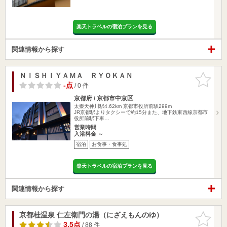
楽天トラベルの宿泊プランを見る
関連情報から探す
ＮＩＳＨＩＹＡＭＡ ＲＹＯＫＡＮ
お気に入
りに追加
-点
/ 0 件
京都府 / 京都市中京区
太秦天神川駅4.62km
京都市役所前駅299m
JR京都駅よりタクシーで約15分また、地下鉄東西線京都市
役所前駅下車…
営業時間
入浴料金 ～
宿泊
お食事・食事処
楽天トラベルの宿泊プランを見る
関連情報から探す
京都桂温泉 仁左衛門の湯（にざえもんのゆ）
お気に入
りに追加
3.5点
/ 88 件