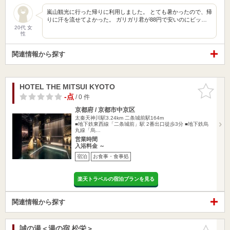
嵐山観光に行った帰りに利用しました。 とても暑かったので、帰
りに汗を流せてよかった。 ガリガリ君が88円で安いのにビッ…
20代 女
性
関連情報から探す
HOTEL THE MITSUI KYOTO
お気に入
りに追加
-点
/ 0 件
京都府 / 京都市中京区
太秦天神川駅3.24km
二条城前駅164m
■地下鉄東西線「二条城前」駅 2番出口徒歩3分 ■地下鉄烏
丸線「烏…
営業時間
入浴料金 ～
宿泊
お食事・食事処
楽天トラベルの宿泊プランを見る
関連情報から探す
誠の湯＜湯の宿 松栄＞
お気に入