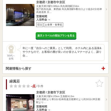
京都府 / 京都市中京区
太秦天神川駅3.98km
烏丸御池駅234m
地下鉄烏丸線、東西線 烏丸御池駅6番出口より徒歩2分名神
高速道路 京…
営業時間
入浴料金 ～
宿泊
お食事・食事処
楽天トラベルの宿泊プランを見る
年に一度『自分へのご褒美』として利用。 ホテル内にある温泉&
サウナなので、お客様の層が良いのか皆さんマナーがよく、譲り
合…
50代～
女性
関連情報から探す
緑風荘
お気に入
りに追加
-点
/ 0 件
京都府 / 京都市下京区
太秦天神川駅4.05km
五条駅413m
JR京都駅より車3分/名神高速京都東ICより約30分/JR京都
駅より…
営業時間
入浴料金 ～