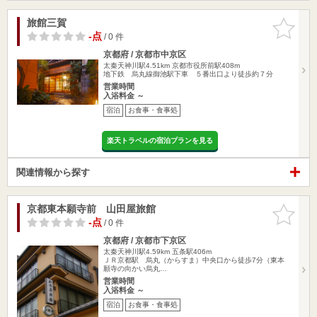
旅館三賀
お気に入
りに追加
-点
/ 0 件
京都府 / 京都市中京区
太秦天神川駅4.51km
京都市役所前駅408m
地下鉄 烏丸線御池駅下車 ５番出口より徒歩約７分
営業時間
入浴料金 ～
宿泊
お食事・食事処
楽天トラベルの宿泊プランを見る
関連情報から探す
京都東本願寺前 山田屋旅館
お気に入
りに追加
-点
/ 0 件
京都府 / 京都市下京区
太秦天神川駅4.59km
五条駅406m
ＪＲ京都駅 烏丸（からすま）中央口から徒歩7分（東本
願寺の向かい烏丸…
営業時間
入浴料金 ～
宿泊
お食事・食事処