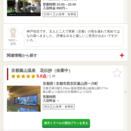
営業時間 10:00～25:00
入浴料金 890円～
日帰り
お食事・食事処
神戸在住です。主人と二人で実家（京都）の母を連れて初めては
なの湯へきました。 評価をみると厳しいご意見がおおいですが、
いろ…
50代～
女性
関連情報から探す
京都嵐山温泉 花伝抄（休業中）
お気に入
りに追加
5.0点
/ 1 件
京都府 / 京都市西京区嵐山西一川町
太秦天神川駅3.20km
阪急電鉄嵐山線嵐山駅177m
嵐山駅より徒歩1分京都南ICより40分
営業時間
入浴料金 ～
宿泊
お食事・食事処
楽天トラベルの宿泊プランを見る