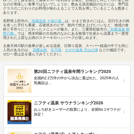
なのが美味しい食事ではないでしょうか。数ある温浴施設のなかには、専門店
クラスのこだわりのお料理が味わえることで人気を博しているところも数多く
あります。
長野県上田市の
「地蔵温泉 十福の湯」
は、かまど炊きのごはん、石臼引きの粉
を使った手打ち蕎麦、石釜焼きのピザ、館内で焼き上げたパンなど、地域の食
材と手作りにこだわったメニューが魅力。また、三重県松阪市の
「松阪温泉 熊
野の郷」
では、熊本阿蘇の大自然のなかにある牧場で生産から流通まで一貫管
理された上質なお肉のステーキやハンバーグが楽しめます。
太秦天神川駅の食事が楽しめる温泉、日帰り温泉、スーパー銭湯の中でも特に
人気があるのは、
花園会館
、
京乃湯
、
さがの温泉 天山の湯
などの施設です。
ぜひ一度は足を運んでみてください。
第20回ニフティ温泉年間ランキング2025
全国約2.2万件の中から頂点に選ばれた、2025年の人
気施設は…
ニフティ温泉 サウナランキング2026
おふろ好きユーザーの投票により、全国No.1サウナが
決定！