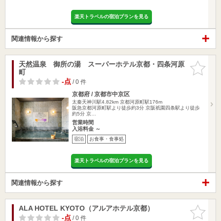
楽天トラベルの宿泊プランを見る
関連情報から探す
天然温泉 御所の湯 スーパーホテル京都・四条河原
お気に入
町
りに追加
-点
/ 0 件
京都府 / 京都市中京区
太秦天神川駅4.82km
京都河原町駅176m
阪急京都河原町駅より徒歩約3分 京阪祇園四条駅より徒歩
約5分 京…
営業時間
入浴料金 ～
宿泊
お食事・食事処
楽天トラベルの宿泊プランを見る
関連情報から探す
ALA HOTEL KYOTO（アルアホテル京都）
お気に入
りに追加
-点
/ 0 件