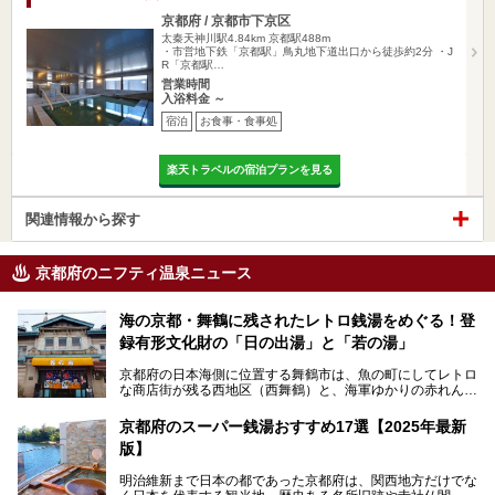
京都府 / 京都市下京区
太秦天神川駅4.84km
京都駅488m
・市営地下鉄「京都駅」鳥丸地下道出口から徒歩約2分 ・J
R「京都駅…
営業時間
入浴料金 ～
宿泊
お食事・食事処
楽天トラベルの宿泊プランを見る
関連情報から探す
京都府のニフティ温泉ニュース
海の京都・舞鶴に残されたレトロ銭湯をめぐる！登
録有形文化財の「日の出湯」と「若の湯」
京都府の日本海側に位置する舞鶴市は、魚の町にしてレトロ
な商店街が残る西地区（西舞鶴）と、海軍ゆかりの赤れんが
パークや海上自衛隊施設のある東地区（東舞鶴）に分けられ
ます。今回案内するのは西地区に今も残る2軒の銭湯「日の
京都府のスーパー銭湯おすすめ17選【2025年最新
出湯」と「若の湯」。いずれも国の登録有形文化財に指定さ
版】
れた歴史ある建物でありながら、今も現役のお風呂屋さんで
す。
明治維新まで日本の都であった京都府は、関西地方だけでな