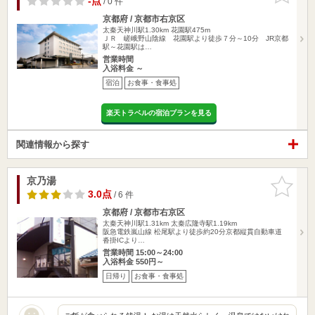
-点
/ 0 件
京都府 / 京都市右京区
太秦天神川駅1.30km
花園駅475m
ＪＲ 嵯峨野山陰線 花園駅より徒歩７分～10分 JR京都
駅～花園駅は…
営業時間
入浴料金 ～
宿泊
お食事・食事処
楽天トラベルの宿泊プランを見る
関連情報から探す
京乃湯
お気に入
りに追加
3.0点
/ 6 件
京都府 / 京都市右京区
太秦天神川駅1.31km
太秦広隆寺駅1.19km
阪急電鉄嵐山線 松尾駅より徒歩約20分京都縦貫自動車道
沓掛ICより…
営業時間 15:00～24:00
入浴料金 550円～
日帰り
お食事・食事処