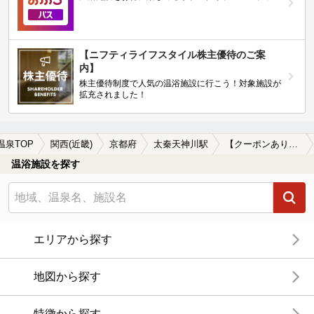
【ニフティライフスタイル株主優待のご案
内】
株主優待制度で人気の温浴施設に行こう！対象施設が
拡充されました！
温泉TOP
関西(近畿)
京都府
太秦天神川駅
【クーポンあり】食事が楽しめる太秦天神川駅近くの温泉、日帰り温泉、スーパー銭湯おすすめ
温浴施設を探す
エリアから探す
地図から探す
特徴から探す