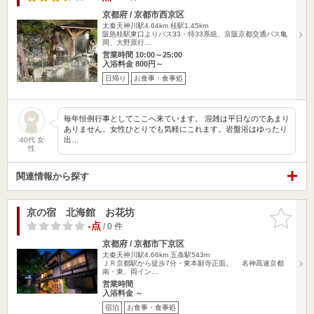
京都府 / 京都市西京区
太秦天神川駅4.64km
桂駅1.45km
阪急桂駅東口よりバス33・特33系統、京阪京都交通バス亀
岡、大野原行…
営業時間 10:00～25:00
入浴料金 800円～
日帰り
お食事・食事処
毎年恒例行事としてここへ来ています。 混雑は平日なのであまり
ありません。女性ひとりでも気軽にこれます。岩盤浴はゆったり
出…
40代 女
性
関連情報から探す
京の宿 北海館 お花坊
お気に入
りに追加
-点
/ 0 件
京都府 / 京都市下京区
太秦天神川駅4.66km
五条駅543m
ＪＲ京都駅から徒歩7分・東本願寺正面。 名神高速京都
南・東、両イン…
営業時間
入浴料金 ～
宿泊
お食事・食事処