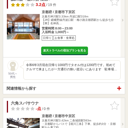
りに追加
3.2点
/ 19 件
京都府 / 京都市下京区
太秦天神川駅3.33km
丹波口駅318m
【JR】嵯峨野線丹波口駅・梅小路京都西駅から徒歩七分
【車】名神高…
営業時間 8:00～23:00
入浴料金 1,000円～
日帰り
お食事・食事処
楽天トラベルの宿泊プランを見る
令和6年3月現在日帰り1000円でタオル付は1200円です。初めて
クルマで来ましたが一方通行の狭い道沿いにあります 駐車場…
50代～
男性
関連情報から探す
六角スパサウナ
お気に入
りに追加
-点
/ 0 件
京都府 / 京都市中京区
太秦天神川駅3.42km
二条城前駅583m
・京都駅からバスで【堀川三条】下車、徒歩約3分 ・京都
駅から車で約…