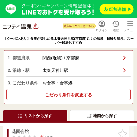
購入済チケットはこちら
ログイン
履歴
メニュー
【クーポンあり】食事が楽しめる太秦天神川駅(京都府)近くの温泉、日帰り温泉、スー
パー銭湯おすすめ
1. 都道府県
関西(近畿) / 京都府
2. 沿線・駅
太秦天神川駅
3. こだわり条件
お食事・食事処
こだわり条件を変更する
リストから探す
地図から探す
花園会館
お気に入
りに追加