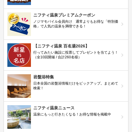
ニフティ温泉プレミアムクーポン
ノジマモバイル会員向け 通常よりもお得な「特別価
格」で人気の温泉を満喫できる！
【ニフティ温泉 百名湯2026】
行ってみたい施設に投票してプレゼントを当てよう！
（全10回開催 / 合計260名様）
岩盤浴特集
日本全国の岩盤浴情報だけをピックアップ。まとめて
検索！
ニフティ温泉ニュース
温泉にもっと行きたくなる！お得な情報を掲載中