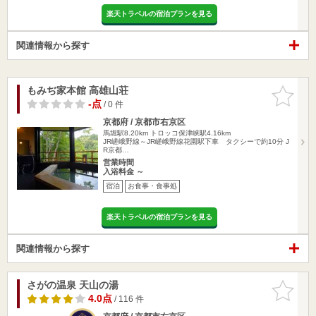
楽天トラベルの宿泊プランを見る
関連情報から探す
もみぢ家本館 高雄山荘
お気に入
りに追加
-点
/ 0 件
京都府 / 京都市右京区
馬堀駅8.20km
トロッコ保津峡駅4.16km
JR嵯峨野線～JR嵯峨野線花園駅下車 タクシーで約10分 J
R京都…
営業時間
入浴料金 ～
宿泊
お食事・食事処
楽天トラベルの宿泊プランを見る
関連情報から探す
さがの温泉 天山の湯
お気に入
りに追加
4.0点
/ 116 件