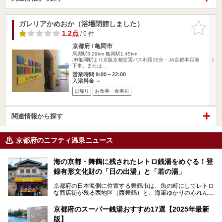
ガレリアかめおか（浴場閉館しました）
お気に入
りに追加
1.2点
/ 6 件
京都府 / 亀岡市
馬堀駅3.29km
亀岡駅1.45km
JR亀岡駅より京阪京都交通バス利用10分・JA京都本店前
下車、または…
営業時間 9:00～22:00
入浴料金 ～
日帰り
お食事・食事処
関連情報から探す
京都府のニフティ温泉ニュース
海の京都・舞鶴に残されたレトロ銭湯をめぐる！登
録有形文化財の「日の出湯」と「若の湯」
京都府の日本海側に位置する舞鶴市は、魚の町にしてレトロ
な商店街が残る西地区（西舞鶴）と、海軍ゆかりの赤れんが
パークや海上自衛隊施設のある東地区（東舞鶴）に分けられ
ます。今回案内するのは西地区に今も残る2軒の銭湯「日の
京都府のスーパー銭湯おすすめ17選【2025年最新
出湯」と「若の湯」。いずれも国の登録有形文化財に指定さ
版】
れた歴史ある建物でありながら、今も現役のお風呂屋さんで