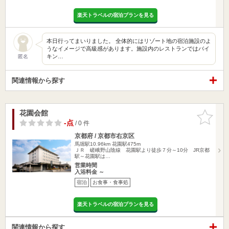
楽天トラベルの宿泊プランを見る
本日行ってまいりました。 全体的にはリゾート地の宿泊施設のよ
うなイメージで高級感があります。施設内のレストランではバイ
キン…
匿名
関連情報から探す
花園会館
お気に入
りに追加
-点
/ 0 件
京都府 / 京都市右京区
馬堀駅10.96km
花園駅475m
ＪＲ 嵯峨野山陰線 花園駅より徒歩７分～10分 JR京都
駅～花園駅は…
営業時間
入浴料金 ～
宿泊
お食事・食事処
楽天トラベルの宿泊プランを見る
関連情報から探す