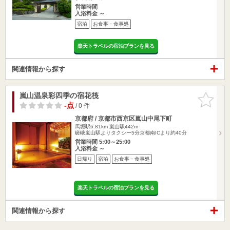
営業時間
入浴料金 ～
宿泊
お食事・食事処
楽天トラベルの宿泊プランを見る
関連情報から探す
嵐山温泉彩四季の宿花筏
お気に入
りに追加
-点
/ 0 件
京都府 / 京都市西京区嵐山中尾下町
馬堀駅6.81km
嵐山駅442m
嵯峨嵐山駅よりタクシー5分京都南ICより約40分
営業時間 5:00～25:00
入浴料金 ～
日帰り
宿泊
お食事・食事処
楽天トラベルの宿泊プランを見る
関連情報から探す