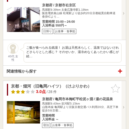
京都府 / 京都市右京区
馬堀駅9.39km
太秦広隆寺駅1.19km
阪急電鉄嵐山線 松尾駅より徒歩約20分京都縦貫自動車道
沓掛ICより…
営業時間 15:00～24:00
入浴料金 550円～
日帰り
お食事・食事処
ご飯が食べられる銭湯！ お湯は天然水らしく、温泉ではないけれ
どさらりとした感じ？ そのせいか、湯冷めなくあったかい感じが
続…
40代 女
性
関連情報から探す
京都・烟河（旧亀岡ハイツ）（けぶりかわ）
お気に入
りに追加
3.0点
/ 28 件
京都府 / 亀岡市本梅町平松泥ヶ淵 / 湯の花温泉
馬堀駅9.43km
並河駅5.15km
山陰本線 亀岡駅より京阪京都交通バス利用20分、高芝下車
徒歩3分京都…
営業時間
入浴料金 ～
宿泊
お食事・食事処