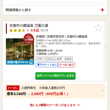
関連情報から探す
京都竹の郷温泉 万葉の湯
お気に入
りに追加
3.6点
/ 93 件
京都府 / 京都市西京区 / 京都竹の郷温泉
馬堀駅8.47km
洛西口駅2.47km
京都市バス(各線) 境谷大橋停留所から徒歩1分、阪急洛西口
駅・JR桂…
営業時間 0:00～24:00
入浴料金 1,470円～
日帰り
宿泊
お食事・食事処
電子チケットあり
クーポンあり
楽天トラベルの宿泊プランを見る
入館料割引 ※別途入湯税100円
クーポン
通常
2,730円
→
2,080円（650円お得！）
他にも3種類のクーポンがあります