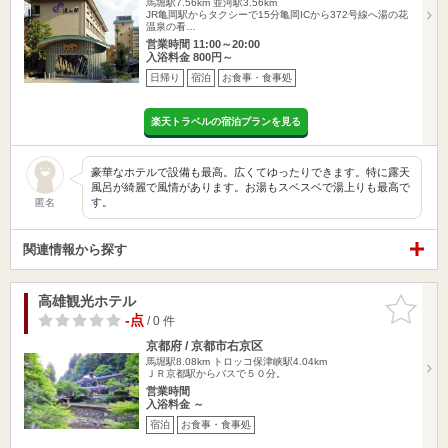
馬堀駅7.56km
並河駅3.56km
JR亀岡駅からタクシーで15分亀岡ICから372号線へ湯の花
温泉の看…
営業時間 11:00～20:00
入浴料金 800円～
日帰り
宿泊
お食事・食事処
楽天トラベルの宿泊プランを見る
豪華なホテルで設備も最高。広くてゆったりできます。特に露天
風呂が綺麗で風情があります。お湯もスベスベで湯上りも最高で
す。
匿名
関連情報から探す
高雄観光ホテル
お気に入
りに追加
-点
/ 0 件
京都府 / 京都市右京区
馬堀駅8.08km
トロッコ保津峡駅4.04km
ＪＲ京都駅からバスで５０分。
営業時間
入浴料金 ～
宿泊
お食事・食事処