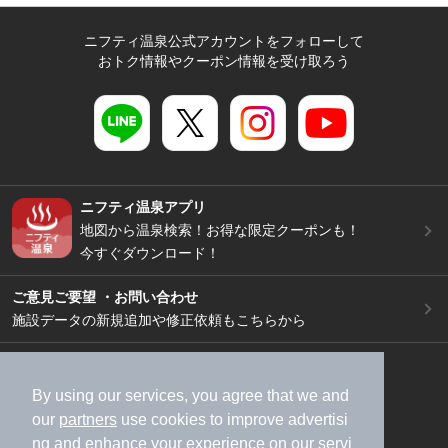
ニフティ温泉公式アカウントをフォローして
おトク情報やクーポン情報を受け取ろう
ニフティ温泉アプリ
地図から温泉検索！お得な限定クーポンも！
今すぐダウンロード！
ご意見ご要望 ・お問い合わせ
施設データの新規追加や修正依頼もこちらから
スマートフォン
/
PC
加盟店募集（資料請求）
広告出稿のご案内
By using our services, you agree that we and
our
partners
use cookies to improve advertisi
利用規約
ライフスタイルMEMBERS+規約
ng and enhance your experience on our servi