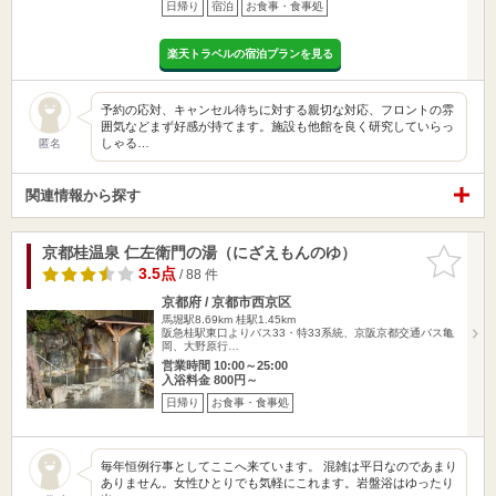
日帰り
宿泊
お食事・食事処
楽天トラベルの宿泊プランを見る
予約の応対、キャンセル待ちに対する親切な対応、フロントの雰
囲気などまず好感が持てます。施設も他館を良く研究していらっ
しゃる…
匿名
関連情報から探す
京都桂温泉 仁左衛門の湯（にざえもんのゆ）
お気に入
りに追加
3.5点
/ 88 件
京都府 / 京都市西京区
馬堀駅8.69km
桂駅1.45km
阪急桂駅東口よりバス33・特33系統、京阪京都交通バス亀
岡、大野原行…
営業時間 10:00～25:00
入浴料金 800円～
日帰り
お食事・食事処
毎年恒例行事としてここへ来ています。 混雑は平日なのであまり
ありません。女性ひとりでも気軽にこれます。岩盤浴はゆったり