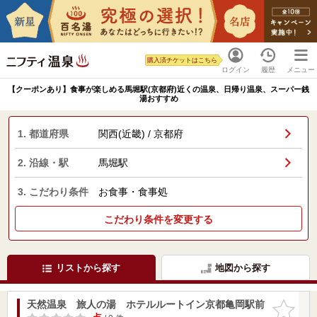
購入済チケットはこちら
ログイン
履歴
メニュー
【クーポンあり】食事が楽しめる馬堀駅(京都府)近くの温泉、日帰り温泉、スーパー銭
湯おすすめ
1. 都道府県
関西(近畿) / 京都府
2. 沿線・駅
馬堀駅
3. こだわり条件
お食事・食事処
こだわり条件を変更する
リストから探す
地図から探す
天然温泉 旅人の湯 ホテルルートイン京都亀岡駅前
お気に入
りに追加