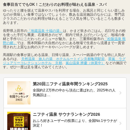
食事目当てでもOK！こだわりのお料理が味わえる温泉・スパ
ゆったりと腰を据えて温泉やスパを利用する場合、お風呂と同じくらい楽しみ
なのが美味しい食事ではないでしょうか。数ある温浴施設のなかには、専門店
クラスのこだわりのお料理が味わえることで人気を博しているところも数多く
あります。
長野県上田市の
「地蔵温泉 十福の湯」
は、かまど炊きのごはん、石臼引きの粉
を使った手打ち蕎麦、石釜焼きのピザ、館内で焼き上げたパンなど、地域の食
材と手作りにこだわったメニューが魅力。また、三重県松阪市の
「松阪温泉 熊
野の郷」
では、熊本阿蘇の大自然のなかにある牧場で生産から流通まで一貫管
理された上質なお肉のステーキやハンバーグが楽しめます。
馬堀駅の食事が楽しめる温泉、日帰り温泉、スーパー銭湯の中でも特に人気が
あるのは、
天然温泉 旅人の湯 ホテルルートイン京都亀岡駅前
、
翠嵐 ラグ
ジュアリーコレクションホテル 京都
、
嵐山温泉 辨慶（休業中）
などの施設で
す。ぜひ一度は足を運んでみてください。
第20回ニフティ温泉年間ランキング2025
全国約2.2万件の中から頂点に選ばれた、2025年の人
気施設は…
ニフティ温泉 サウナランキング2026
おふろ好きユーザーの投票により、全国No.1サウナが
決定！