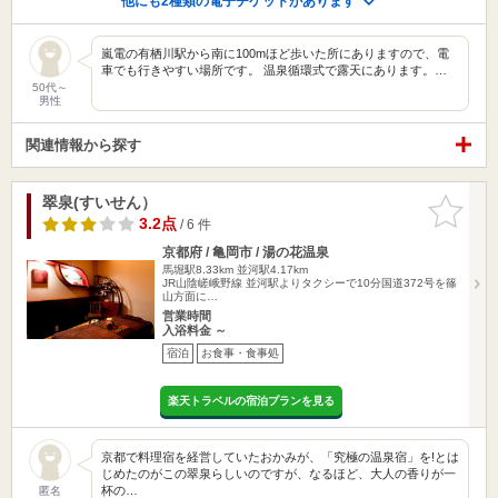
他にも2種類の電子チケットがあります
嵐電の有栖川駅から南に100mほど歩いた所にありますので、電
車でも行きやすい場所です。 温泉循環式で露天にあります。…
50代～
男性
関連情報から探す
翠泉(すいせん）
お気に入
りに追加
3.2点
/ 6 件
京都府 / 亀岡市 / 湯の花温泉
馬堀駅8.33km
並河駅4.17km
JR山陰嵯峨野線 並河駅よりタクシーで10分国道372号を篠
山方面に…
営業時間
入浴料金 ～
宿泊
お食事・食事処
楽天トラベルの宿泊プランを見る
京都で料理宿を経営していたおかみが、「究極の温泉宿」を!とは
じめたのがこの翠泉らしいのですが、なるほど、大人の香りが一
杯の…
匿名