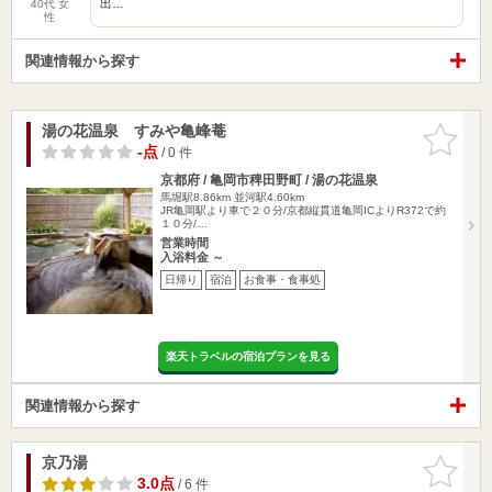
出…
40代 女
性
関連情報から探す
湯の花温泉 すみや亀峰菴
お気に入
りに追加
-点
/ 0 件
京都府 / 亀岡市稗田野町 / 湯の花温泉
馬堀駅8.86km
並河駅4.60km
JR亀岡駅より車で２０分/京都縦貫道亀岡ICよりR372で約
１０分/…
営業時間
入浴料金 ～
日帰り
宿泊
お食事・食事処
楽天トラベルの宿泊プランを見る
関連情報から探す
京乃湯
お気に入
りに追加
3.0点
/ 6 件