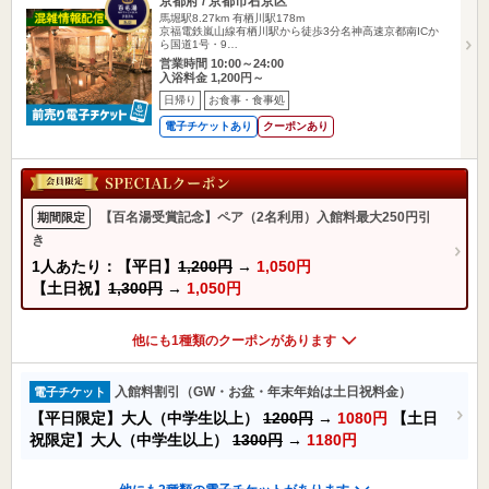
京都府 / 京都市右京区
馬堀駅8.27km
有栖川駅178m
京福電鉄嵐山線有栖川駅から徒歩3分名神高速京都南ICか
ら国道1号・9…
営業時間 10:00～24:00
入浴料金 1,200円～
日帰り
お食事・食事処
電子チケットあり
クーポンあり
【百名湯受賞記念】ペア（2名利用）入館料最大250円引
期間限定
き
1人あたり：【平日】
1,200円
→
1,050円
【土日祝】
1,300円
→
1,050円
他にも1種類のクーポンがあります
入館料割引（GW・お盆・年末年始は土日祝料金）
電子チケット
【平日限定】大人（中学生以上）
1200円
→
1080円
【土日
祝限定】大人（中学生以上）
1300円
→
1180円