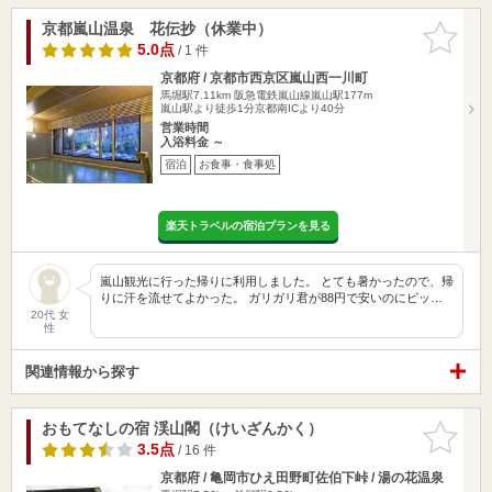
京都嵐山温泉 花伝抄（休業中）
お気に入
りに追加
5.0点
/ 1 件
京都府 / 京都市西京区嵐山西一川町
馬堀駅7.11km
阪急電鉄嵐山線嵐山駅177m
嵐山駅より徒歩1分京都南ICより40分
営業時間
入浴料金 ～
宿泊
お食事・食事処
楽天トラベルの宿泊プランを見る
嵐山観光に行った帰りに利用しました。 とても暑かったので、帰
りに汗を流せてよかった。 ガリガリ君が88円で安いのにビッ…
20代 女
性
関連情報から探す
おもてなしの宿 渓山閣（けいざんかく）
お気に入
りに追加
3.5点
/ 16 件
京都府 / 亀岡市ひえ田野町佐伯下峠 / 湯の花温泉