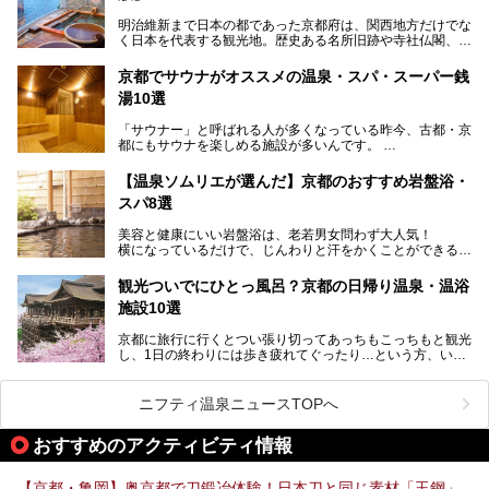
す。
明治維新まで日本の都であった京都府は、関西地方だけでな
く日本を代表する観光地。歴史ある名所旧跡や寺社仏閣、そ
漁師町や商店街で働く人々を支えてきたこの2軒の銭湯とと
して古都ならではの文化が魅力です。
もに、立ち寄りたい舞鶴の観光スポットや温浴施設を紹介し
ます。
京都でサウナがオススメの温泉・スパ・スーパー銭
今回は、そんな京都府で2025年現在おすすめのスーパー銭
湯10選
湯を紹介します。
───
有名な観光名所のすぐ近くにある日帰り入浴施設から、山間
提供元：京都府舞鶴市【PR】
「サウナー」と呼ばれる人が多くなっている昨今、古都・京
部でレジャー気分を満喫できる温泉施設まで、好みのスーパ
この記事は京都府舞鶴市のPR記事です。
都にもサウナを楽しめる施設が多いんです。
ー銭湯を探してみてくださいね。
自分の好きなサウナを探すのもいいですが、さまざまなサウ
【温泉ソムリエが選んだ】京都のおすすめ岩盤浴・
ナを体感してみたいですよね。
スパ8選
今回は京都府の中心や郊外、温泉地にある施設など、サウナ
美容と健康にいい岩盤浴は、老若男女問わず大人気！
のある温浴施設を紹介します。
横になっているだけで、じんわりと汗をかくことができるの
で、簡単にデトックスができますよ♪
ぜひ参考にして、京都府の方や、観光に出かけた時などにサ
ウナを楽しみましょう！
観光ついでにひとっ風呂？京都の日帰り温泉・温浴
地元の方はもちろん、旅先としても人気の京都。
施設10選
観光のついでに岩盤浴のある温泉に浸かってリフレッシュす
るのも良さそうですね！
京都に旅行に行くとつい張り切ってあっちもこっちもと観光
し、1日の終わりには歩き疲れてぐったり…という方、いま
今回は京都にある岩盤浴のある施設をピックアップしてご紹
せんか？（私です）
介します！
そんな疲れた身体には温泉です！京都には、市内にも郊外に
も素晴らしい温泉がたくさんあります。そこで、日帰り利用
ニフティ温泉ニュースTOPへ
できるおすすめの温泉・温浴施設をまとめてみました。
おすすめのアクティビティ情報
【京都・亀岡】奥京都で刀鍛冶体験！日本刀と同じ素材「玉鋼」