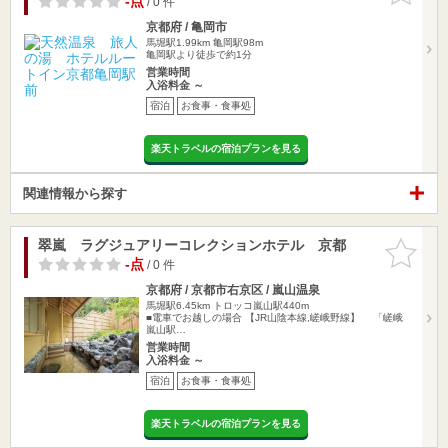
-点
/ 0 件
京都府 / 亀岡市
馬堀駅1.99km
亀岡駅98m
亀岡駅より徒歩で約1分
営業時間
入浴料金 ～
宿泊
お食事・食事処
楽天トラベルの宿泊プランを見る
関連情報から探す
翠嵐 ラグジュアリーコレクションホテル 京都
お気に入
りに追加
-点
/ 0 件
京都府 / 京都市右京区 / 嵐山温泉
馬堀駅6.45km
トロッコ嵐山駅440m
■電車でお越しの場合 【JR山陰本線,嵯峨野線】 「嵯峨
嵐山駅…
営業時間
入浴料金 ～
宿泊
お食事・食事処
楽天トラベルの宿泊プランを見る