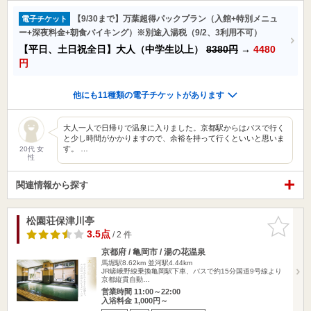
【9/30まで】万葉超得パックプラン（入館+特別メニュ
電子チケット
ー+深夜料金+朝食バイキング）※別途入湯税（9/2、3利用不可）
【平日、土日祝全日】大人（中学生以上）
8380円
→
4480
円
他にも11種類の電子チケットがあります
大人一人で日帰りで温泉に入りました。京都駅からはバスで行く
と少し時間がかかりますので、余裕を持って行くといいと思いま
す。 …
20代 女
性
関連情報から探す
松園荘保津川亭
お気に入
りに追加
3.5点
/ 2 件
京都府 / 亀岡市 / 湯の花温泉
馬堀駅8.62km
並河駅4.44km
JR嵯峨野線乗換亀岡駅下車、バスで約15分国道9号線より
京都縦貫自動…
営業時間 11:00～22:00
入浴料金 1,000円～