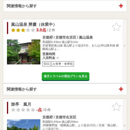
関連情報から探す
嵐山温泉 辨慶（休業中）
お気に入
りに追加
3.0点
/ 2 件
京都府 / 京都市右京区 / 嵐山温泉
馬堀駅6.63km
嵐山駅314m
京福電鉄嵐山線 嵐山駅より徒歩5分、またはJR山陰本線 嵯
峨嵐山駅よ…
営業時間
入浴料金 ～
宿泊
お食事・食事処
楽天トラベルの宿泊プランを見る
関連情報から探す
旅亭 嵐月
お気に入
りに追加
-点
/ 0 件
京都府 / 京都市右京区
馬堀駅6.65km
嵐山駅296m
JR嵯峨野線「嵯峨嵐山駅」より徒歩15分／京福「嵐山駅」
より徒歩7分…