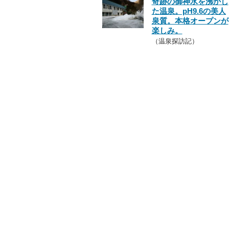
奇跡の御神水を沸かし
た温泉。pH9.6の美人
泉質。本格オープンが
楽しみ。
（温泉探訪記）