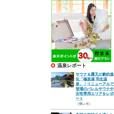
温泉レポート
サウナ＆露天が劇的進
化「極楽湯 羽生温
泉」！リニューアルで
登場のバレルサウナや
女性専用エリアをレポ
ート
（突レポ）