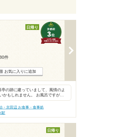
日帰り
>
180件
お気に入りに追加
料亭の跡に建っていまして、風情のよ
いかもしれません。 お風呂ですが…
治・京田辺 お食事・食事処
水駅
日帰り