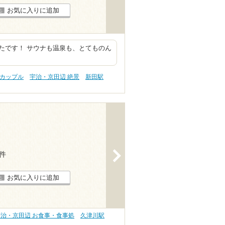
お気に入りに追加
たです！ サウナも温泉も、とてものん
。
 カップル
宇治・京田辺 絶景
新田駅
>
4件
お気に入りに追加
宇治・京田辺 お食事・食事処
久津川駅