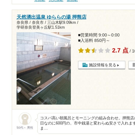
天然湧出温泉 ゆららの湯 押熊店
奈良県 / 奈良市 /
三山木駅9.09km
/
学研奈良登美ヶ丘駅1.51km
■営業時間 9:00～0:00
■入浴料 850円～
2.7 点
/ 
施設情報を見る
コスパ高い朝風呂とモーニングの組み合わせ。押熊店
日なのに600円の、市中銭湯と変わらぬ安さで入れま
50代～ 男性
ま…