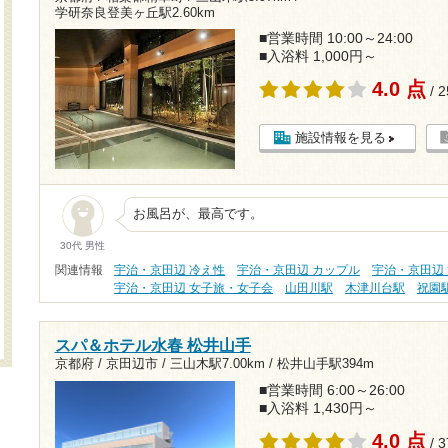
学研奈良登美ヶ丘駅2.60km
■営業時間 10:00～24:00
■入浴料 1,000円～
4.0 点
/ 
施設情報を見る
お風呂が、最高です。
30代 男性
関連情報
宇治・京田辺 冷え性
宇治・京田辺 カップル
宇治・京田辺
宇治・京田辺 女子旅・女子会
山田川駅
木津川台駅
祝園
スパ＆ホテル水春 松井山手
京都府 / 京田辺市 /
三山木駅7.00km
/
松井山手駅394m
■営業時間 6:00～26:00
■入浴料 1,430円～
4.0 点
/ 