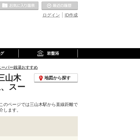
お気に入りの温泉
最近の履歴
ログイン
ID作成
グ
岩盤浴
スーパー銭湯おすすめ
三山木
地図から探す
泉、スー
このページでは三山木駅から直線距離で
介します。