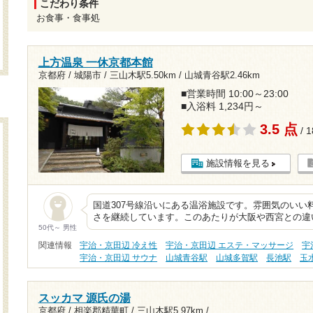
こだわり条件
お食事・食事処
上方温泉 一休京都本館
京都府 / 城陽市 /
三山木駅5.50km
/
山城青谷駅2.46km
■営業時間 10:00～23:00
■入浴料 1,234円～
3.5 点
/ 
施設情報を見る
国道307号線沿いにある温浴施設です。雰囲気のいい
さを継続しています。このあたりが大阪や西宮との違
50代～ 男性
関連情報
宇治・京田辺 冷え性
宇治・京田辺 エステ・マッサージ
宇
宇治・京田辺 サウナ
山城青谷駅
山城多賀駅
長池駅
玉
スッカマ 源氏の湯
京都府 / 相楽郡精華町 /
三山木駅5.97km
/