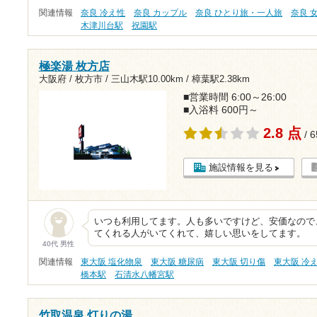
関連情報
奈良 冷え性
奈良 カップル
奈良 ひとり旅・一人旅
奈良 
木津川台駅
祝園駅
極楽湯 枚方店
大阪府 / 枚方市 /
三山木駅10.00km
/
樟葉駅2.38km
■営業時間 6:00～26:00
■入浴料 600円～
2.8 点
/ 
施設情報を見る
いつも利用してます。人も多いですけど、安価なので
てくれる人がいてくれて、嬉しい思いをしてます。
40代 男性
関連情報
東大阪 塩化物泉
東大阪 糖尿病
東大阪 切り傷
東大阪 冷
橋本駅
石清水八幡宮駅
竹取温泉 灯りの湯