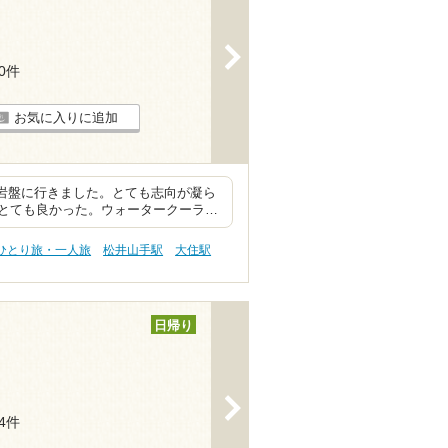
>
90件
お気に入りに追加
、岩盤に行きました。とても志向が凝ら
とても良かった。ウォータークーラ…
 ひとり旅・一人旅
松井山手駅
大住駅
日帰り
>
64件