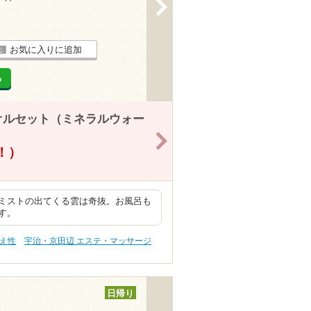
>
お気に入りに追加
る
オルセット（ミネラルウォー
>
得！）
ミストの出てくる雲は奇抜。お風呂も
す。
冷え性
宇治・京田辺 エステ・マッサージ
日帰り