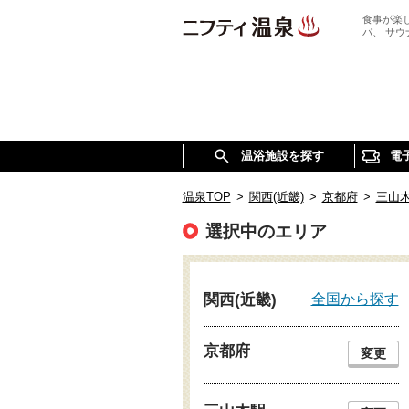
食事が楽
パ、 サ
温浴施設を探す
電
温泉TOP
>
関西(近畿)
>
京都府
>
三山
選択中のエリア
全国から探す
関西(近畿)
京都府
変更