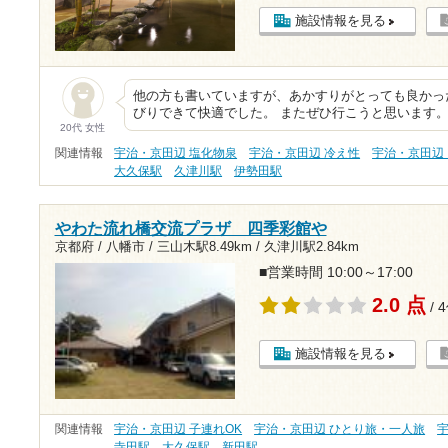
施設情報を見る
他の方も書いていますが、あかすりがとっても良かっ
びりできて快適でした。 またぜひ行こうと思います
20代 女性
関連情報
宇治・京田辺 塩化物泉
宇治・京田辺 冷え性
宇治・京田辺
大久保駅
久津川駅
伊勢田駅
やわた流れ橋交流プラザ 四季彩館や
京都府 / 八幡市 /
三山木駅8.49km
/
久津川駅2.84km
■営業時間 10:00～17:00
2.0 点
/ 
施設情報を見る
関連情報
宇治・京田辺 子連れOK
宇治・京田辺 ひとり旅・一人旅
寺田駅
大久保駅
新田駅