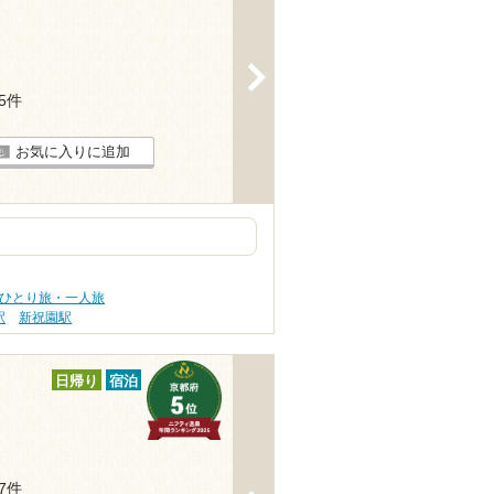
>
25件
お気に入りに追加
 ひとり旅・一人旅
駅
新祝園駅
日帰り
宿泊
37件