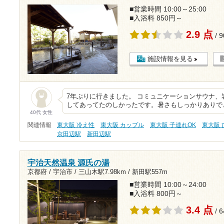
■営業時間 10:00～25:00
■入浴料 850円～
2.9 点
/ 
施設情報を見る
7年ぶりに行きました。 コミュニケーションサウナ
してあってたのしかったです。暑さもしっかりありで
40代 女性
関連情報
東大阪 冷え性
東大阪 カップル
東大阪 子連れOK
東大阪
京田辺駅
新田辺駅
宇治天然温泉 源氏の湯
京都府 / 宇治市 /
三山木駅7.98km
/
新田駅557m
■営業時間 10:00～24:00
■入浴料 800円～
3.4 点
/ 