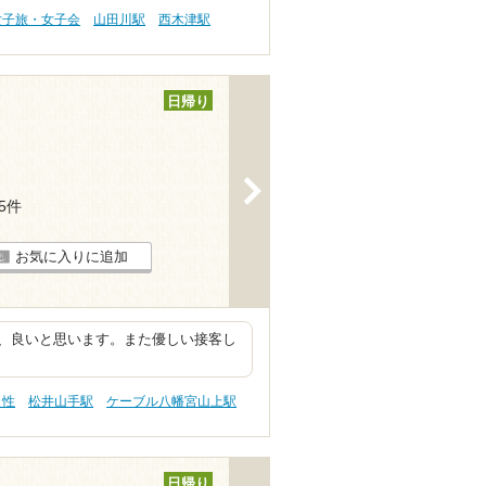
女子旅・女子会
山田川駅
西木津駅
日帰り
>
65件
お気に入りに追加
、良いと思います。また優しい接客し
え性
松井山手駅
ケーブル八幡宮山上駅
日帰り