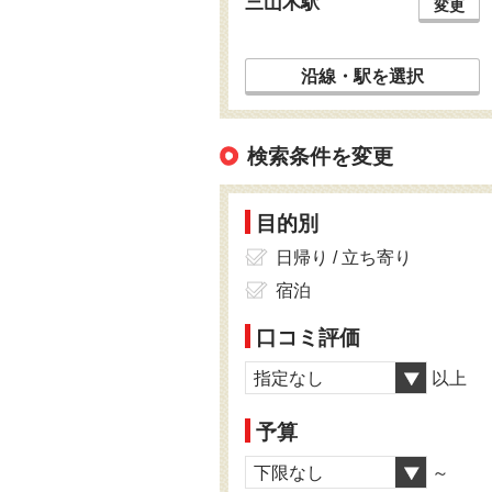
三山木駅
変更
沿線・駅を選択
検索条件を変更
目的別
日帰り / 立ち寄り
宿泊
口コミ評価
指定なし
以上
予算
下限なし
～