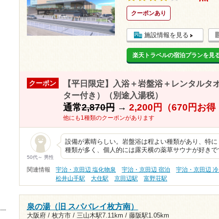
クーポンあり
施設情報を見る
楽天トラベルの宿泊プランを見
【平日限定】入浴＋岩盤浴＋レンタルタ
クーポン
ター付き）（別途入湯税）
通常
2,870円
→
2,200円（670円お
他にも1種類のクーポンがあります
設備が素晴らしい。岩盤浴は程よい種類があり、特に
種類が多く、個人的には露天横の薬草サウナが好きで
50代～ 男性
関連情報
宇治・京田辺 塩化物泉
宇治・京田辺 宿泊
宇治・京田辺 
松井山手駅
大住駅
京田辺駅
富野荘駅
泉の湯（旧 スパバレイ枚方南）
大阪府 / 枚方市 /
三山木駅7.11km
/
藤阪駅1.05km