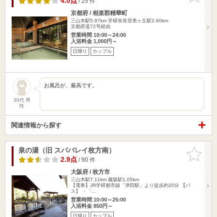
4.0点
/ 25 件
京都府 / 相楽郡精華町
三山木駅5.97km
学研奈良登美ヶ丘駅2.60km
京都府道72号経由
営業時間 10:00～24:00
入浴料金 1,000円～
日帰り
カップル
お風呂が、最高です。
30代 男
性
関連情報から探す
泉の湯（旧 スパバレイ枚方南）
お気に入
りに追加
2.9点
/ 90 件
大阪府 / 枚方市
三山木駅7.11km
藤阪駅1.05km
【電車】JR学研都市線「津田駅」より徒歩約20分 【バ
ス】 ・「…
営業時間 10:00～25:00
入浴料金 850円～
日帰り
カップル