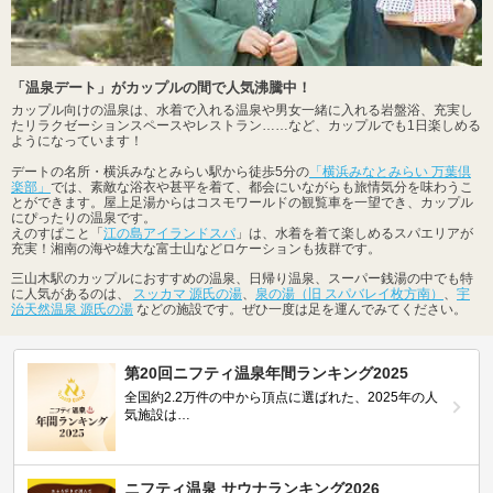
「温泉デート」がカップルの間で人気沸騰中！
カップル向けの温泉は、水着で入れる温泉や男女一緒に入れる岩盤浴、充実し
たリラクゼーションスペースやレストラン……など、カップルでも1日楽しめる
ようになっています！
デートの名所・横浜みなとみらい駅から徒歩5分の
「横浜みなとみらい 万葉倶
楽部」
では、素敵な浴衣や甚平を着て、都会にいながらも旅情気分を味わうこ
とができます。屋上足湯からはコスモワールドの観覧車を一望でき、カップル
にぴったりの温泉です。
えのすぱこと「
江の島アイランドスパ
」は、水着を着て楽しめるスパエリアが
充実！湘南の海や雄大な富士山などロケーションも抜群です。
三山木駅のカップルにおすすめの温泉、日帰り温泉、スーパー銭湯の中でも特
に人気があるのは、
スッカマ 源氏の湯
、
泉の湯（旧 スパバレイ枚方南）
、
宇
治天然温泉 源氏の湯
などの施設です。ぜひ一度は足を運んでみてください。
第20回ニフティ温泉年間ランキング2025
全国約2.2万件の中から頂点に選ばれた、2025年の人
気施設は…
ニフティ温泉 サウナランキング2026