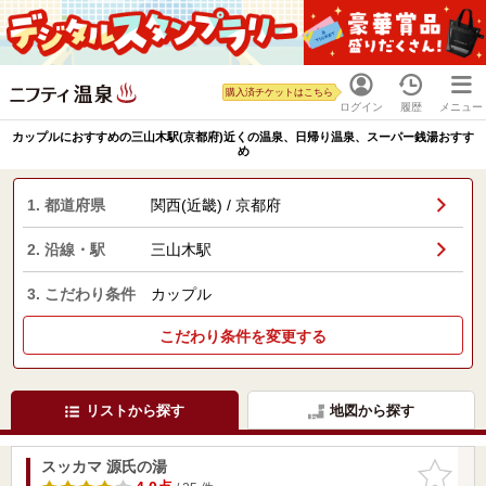
購入済チケットはこちら
ログイン
履歴
メニュー
カップルにおすすめの三山木駅(京都府)近くの温泉、日帰り温泉、スーパー銭湯おすす
め
1. 都道府県
関西(近畿) / 京都府
2. 沿線・駅
三山木駅
3. こだわり条件
カップル
こだわり条件を変更する
リストから探す
地図から探す
スッカマ 源氏の湯
お気に入
りに追加