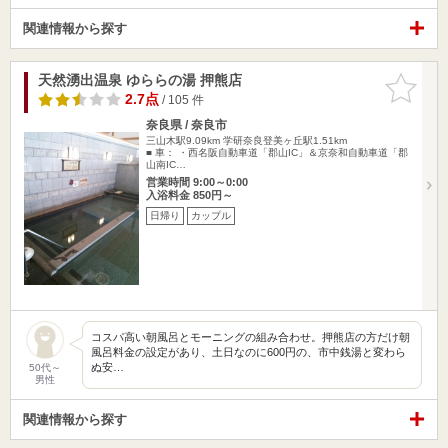
関連情報から探す
天然湧出温泉 ゆららの湯 押熊店
お気に入
りに追加
2.7点
/ 105 件
奈良県 / 奈良市
三山木駅9.09km
学研奈良登美ヶ丘駅1.51km
■ 車： ・西名阪自動車道「郡山IC」＆京奈和自動車道「郡
山南IC…
営業時間 9:00～0:00
入浴料金 850円～
日帰り
カップル
コスパ高い朝風呂とモーニングの組み合わせ。押熊店の方だけ朝
風呂料金の設定があり、土日なのに600円の、市中銭湯と変わら
ぬ安…
50代～
男性
関連情報から探す