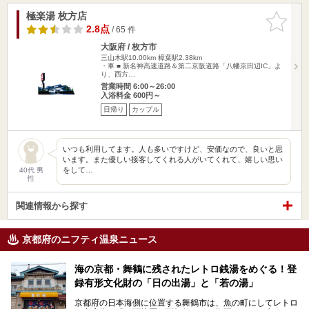
極楽湯 枚方店
お気に入
りに追加
2.8点
/ 65 件
大阪府 / 枚方市
三山木駅10.00km
樟葉駅2.38km
・車 ■ 新名神高速道路＆第二京阪道路「八幡京田辺IC」よ
り、西方…
営業時間 6:00～26:00
入浴料金 600円～
日帰り
カップル
いつも利用してます。人も多いですけど、安価なので、良いと思
います。また優しい接客してくれる人がいてくれて、嬉しい思い
をして…
40代 男
性
関連情報から探す
京都府のニフティ温泉ニュース
海の京都・舞鶴に残されたレトロ銭湯をめぐる！登
録有形文化財の「日の出湯」と「若の湯」
京都府の日本海側に位置する舞鶴市は、魚の町にしてレトロ