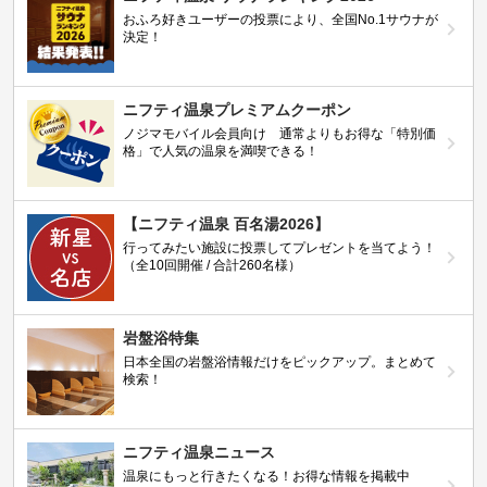
おふろ好きユーザーの投票により、全国No.1サウナが
決定！
ニフティ温泉プレミアムクーポン
ノジマモバイル会員向け 通常よりもお得な「特別価
格」で人気の温泉を満喫できる！
【ニフティ温泉 百名湯2026】
行ってみたい施設に投票してプレゼントを当てよう！
（全10回開催 / 合計260名様）
岩盤浴特集
日本全国の岩盤浴情報だけをピックアップ。まとめて
検索！
ニフティ温泉ニュース
温泉にもっと行きたくなる！お得な情報を掲載中