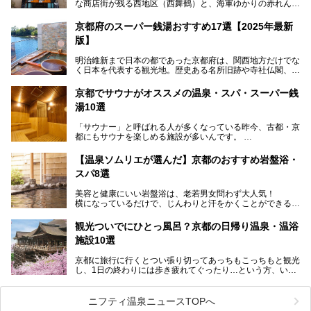
な商店街が残る西地区（西舞鶴）と、海軍ゆかりの赤れんが
パークや海上自衛隊施設のある東地区（東舞鶴）に分けられ
ます。今回案内するのは西地区に今も残る2軒の銭湯「日の
京都府のスーパー銭湯おすすめ17選【2025年最新
出湯」と「若の湯」。いずれも国の登録有形文化財に指定さ
版】
れた歴史ある建物でありながら、今も現役のお風呂屋さんで
す。
明治維新まで日本の都であった京都府は、関西地方だけでな
く日本を代表する観光地。歴史ある名所旧跡や寺社仏閣、そ
漁師町や商店街で働く人々を支えてきたこの2軒の銭湯とと
して古都ならではの文化が魅力です。
もに、立ち寄りたい舞鶴の観光スポットや温浴施設を紹介し
ます。
京都でサウナがオススメの温泉・スパ・スーパー銭
今回は、そんな京都府で2025年現在おすすめのスーパー銭
湯10選
湯を紹介します。
───
有名な観光名所のすぐ近くにある日帰り入浴施設から、山間
提供元：京都府舞鶴市【PR】
「サウナー」と呼ばれる人が多くなっている昨今、古都・京
部でレジャー気分を満喫できる温泉施設まで、好みのスーパ
この記事は京都府舞鶴市のPR記事です。
都にもサウナを楽しめる施設が多いんです。
ー銭湯を探してみてくださいね。
自分の好きなサウナを探すのもいいですが、さまざまなサウ
【温泉ソムリエが選んだ】京都のおすすめ岩盤浴・
ナを体感してみたいですよね。
スパ8選
今回は京都府の中心や郊外、温泉地にある施設など、サウナ
美容と健康にいい岩盤浴は、老若男女問わず大人気！
のある温浴施設を紹介します。
横になっているだけで、じんわりと汗をかくことができるの
で、簡単にデトックスができますよ♪
ぜひ参考にして、京都府の方や、観光に出かけた時などにサ
ウナを楽しみましょう！
観光ついでにひとっ風呂？京都の日帰り温泉・温浴
地元の方はもちろん、旅先としても人気の京都。
施設10選
観光のついでに岩盤浴のある温泉に浸かってリフレッシュす
るのも良さそうですね！
京都に旅行に行くとつい張り切ってあっちもこっちもと観光
し、1日の終わりには歩き疲れてぐったり…という方、いま
今回は京都にある岩盤浴のある施設をピックアップしてご紹
せんか？（私です）
介します！
そんな疲れた身体には温泉です！京都には、市内にも郊外に
も素晴らしい温泉がたくさんあります。そこで、日帰り利用
ニフティ温泉ニュースTOPへ
できるおすすめの温泉・温浴施設をまとめてみました。