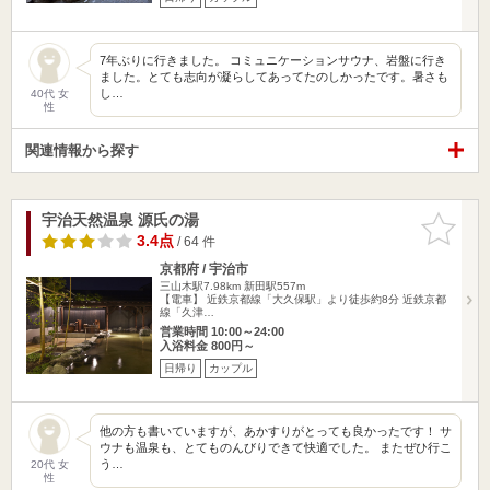
7年ぶりに行きました。 コミュニケーションサウナ、岩盤に行き
ました。とても志向が凝らしてあってたのしかったです。暑さも
し…
40代 女
性
関連情報から探す
宇治天然温泉 源氏の湯
お気に入
りに追加
3.4点
/ 64 件
京都府 / 宇治市
三山木駅7.98km
新田駅557m
【電車】 近鉄京都線「大久保駅」より徒歩約8分 近鉄京都
線「久津…
営業時間 10:00～24:00
入浴料金 800円～
日帰り
カップル
他の方も書いていますが、あかすりがとっても良かったです！ サ
ウナも温泉も、とてものんびりできて快適でした。 またぜひ行こ
う…
20代 女
性