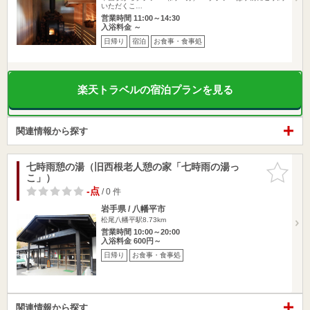
いただくこ…
営業時間 11:00～14:30
入浴料金 ～
日帰り
宿泊
お食事・食事処
楽天トラベルの宿泊プランを見る
関連情報から探す
七時雨憩の湯（旧西根老人憩の家「七時雨の湯っ
お気に入
こ」）
りに追加
-点
/ 0 件
岩手県 / 八幡平市
松尾八幡平駅8.73km
営業時間 10:00～20:00
入浴料金 600円～
日帰り
お食事・食事処
関連情報から探す