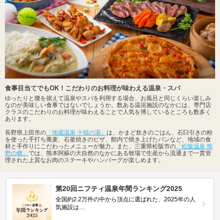
食事目当てでもOK！こだわりのお料理が味わえる温泉・スパ
ゆったりと腰を据えて温泉やスパを利用する場合、お風呂と同じくらい楽しみ
なのが美味しい食事ではないでしょうか。数ある温浴施設のなかには、専門店
クラスのこだわりのお料理が味わえることで人気を博しているところも数多く
あります。
長野県上田市の
「地蔵温泉 十福の湯」
は、かまど炊きのごはん、石臼引きの粉
を使った手打ち蕎麦、石釜焼きのピザ、館内で焼き上げたパンなど、地域の食
材と手作りにこだわったメニューが魅力。また、三重県松阪市の
「松阪温泉 熊
野の郷」
では、熊本阿蘇の大自然のなかにある牧場で生産から流通まで一貫管
理された上質なお肉のステーキやハンバーグが楽しめます。
第20回ニフティ温泉年間ランキング2025
全国約2.2万件の中から頂点に選ばれた、2025年の人
気施設は…