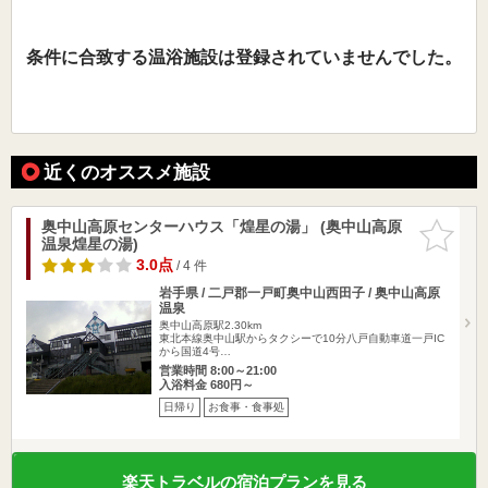
条件に合致する温浴施設は登録されていませんでした。
近くのオススメ施設
奥中山高原センターハウス「煌星の湯」 (奥中山高原
お気に入
温泉煌星の湯)
りに追加
3.0点
/ 4 件
岩手県 / 二戸郡一戸町奥中山西田子 / 奥中山高原
温泉
奥中山高原駅2.30km
東北本線奥中山駅からタクシーで10分八戸自動車道一戸IC
から国道4号…
営業時間 8:00～21:00
入浴料金 680円～
日帰り
お食事・食事処
楽天トラベルの宿泊プランを見る