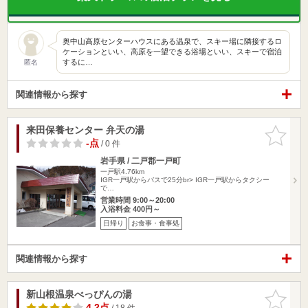
奥中山高原センターハウスにある温泉で、スキー場に隣接するロ
ケーションといい、高原を一望できる浴場といい、スキーで宿泊
するに…
匿名
関連情報から探す
来田保養センター 弁天の湯
お気に入
りに追加
-点
/ 0 件
岩手県 / 二戸郡一戸町
一戸駅4.76km
IGR一戸駅からバスで25分br> IGR一戸駅からタクシー
で…
営業時間 9:00～20:00
入浴料金 400円～
日帰り
お食事・食事処
関連情報から探す
新山根温泉べっぴんの湯
お気に入
りに追加
4.2点
/ 18 件