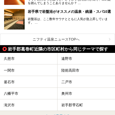
を踏んでしまうことありませんか？
そこで値段を抑えた格安でお風呂とサウナを満喫できる充実
岩手県で岩盤浴がオススメの温泉・銭湯・スパ10選
の施設を紹介します！
岩盤浴は、ここ数年サウナとともに人気が急上昇していま
サクッと、月何回もサウナを楽しみたい人にとってはピッタ
す。
リの場所ばかりなんですよ。
美容のほか、身体の疲れを取ったり心地よさを感じられたり
など、おすすめできるポイントばかりです。
この記事では岩手県にある1,000円以下のおすすめサウナ施
今回は、岩手県でおすすめの温泉、銭湯、スパにある岩盤浴
設を紹介していきます。
を紹介します！
ニフティ温泉ニュースTOPへ
温度も低めなので、暑いのが苦手な人でも大満足な施設です
よ。
岩手郡葛巻町近隣の市区町村から同じテーマで探す
久慈市
遠野市
一関市
陸前高田市
釜石市
二戸市
八幡平市
奥州市
滝沢市
岩手郡雫石町