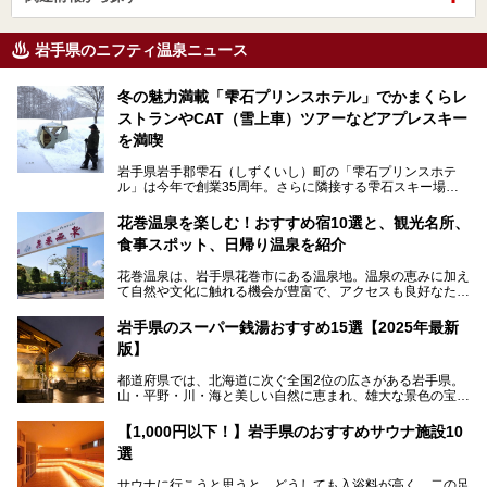
岩手県のニフティ温泉ニュース
冬の魅力満載「雫石プリンスホテル」でかまくらレ
ストランやCAT（雪上車）ツアーなどアプレスキー
を満喫
岩手県岩手郡雫石（しずくいし）町の「雫石プリンスホテ
ル」は今年で創業35周年。さらに隣接する雫石スキー場は
創業45周年。この冬はアプレスキー（フランス語で"スキー
の後"）の充実をはかり、テーマをSNOW（雪）＋NOVA
花巻温泉を楽しむ！おすすめ宿10選と、観光名所、
（新星）で「SNØVA（スノーヴァ）」としました！
食事スポット、日帰り温泉を紹介
スキーやスノボはもちろんのこと、スキーをしない人でも満
花巻温泉は、岩手県花巻市にある温泉地。温泉の恵みに加え
喫できるパウダースノーの雫石。というわけで、「雫石プリ
て自然や文化に触れる機会が豊富で、アクセスも良好なた
ンスホテル」にお出かけして楽しめるアクティビティや温泉
め、遠くに住んでいる方でも気軽に足を運べます。
をたっぷりレポートしちゃいます。
岩手県のスーパー銭湯おすすめ15選【2025年最新
この記事では、花巻温泉の魅力、おすすめの宿・注目すべき
───
版】
観光スポット・味わい深い食事処・気軽に立ち寄れる日帰り
提供元：株式会社西武・プリンスホテルズワールドワイド
温泉を順に紹介します。
【PR】
都道府県では、北海道に次ぐ全国2位の広さがある岩手県。
この記事は雫石プリンスホテルのPR記事です。
山・平野・川・海と美しい自然に恵まれ、雄大な景色の宝庫
花巻温泉での日常を忘れられる特別な体験を通じて、いつも
と言えます。山の幸・海の幸も豊富で、盛岡冷麺や前沢牛、
と違う思い出深い温泉旅行を満喫しましょう。
三陸の魚介類などの岩手グルメは全国に知られていますね。
【1,000円以下！】岩手県のおすすめサウナ施設10
大自然に囲まれた岩手県には、温泉が多く湧き出していま
選
す。今回は、岩手県でおすすめのスーパー銭湯をご紹介しま
す。
サウナに行こうと思うと、どうしても入浴料が高く、二の足