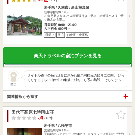
岩手県 / 久慈市 / 新山根温泉
陸中宇部駅8.82km
JR久慈駅よりJRバス岩瀬張行きに乗車、岩瀬張バス停で乗
り換えから市…
営業時間 9:00～21:00
入浴料金 600円～
日帰り
宿泊
お食事・食事処
楽天トラベルの宿泊プランを見る
タイトル通りの触れ込みに惹かれ龍泉洞観光の帰りに訪問。 びっ
くりするくらい山の中の集落に村おこし系の施設。 そしてびっ…
匿名
関連情報から探す
田代平高原七時雨山荘
お気に入
りに追加
-点
/ 0 件
岩手県 / 八幡平市
荒屋新町駅6.93km
平舘駅からタクシー（約30分） ※タクシーは事前にご予約