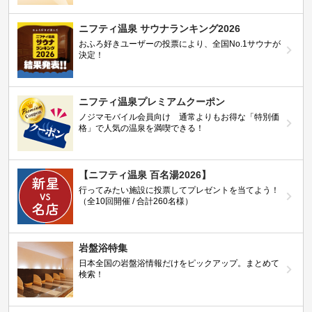
ニフティ温泉 サウナランキング2026
おふろ好きユーザーの投票により、全国No.1サウナが
決定！
ニフティ温泉プレミアムクーポン
ノジマモバイル会員向け 通常よりもお得な「特別価
格」で人気の温泉を満喫できる！
【ニフティ温泉 百名湯2026】
行ってみたい施設に投票してプレゼントを当てよう！
（全10回開催 / 合計260名様）
岩盤浴特集
日本全国の岩盤浴情報だけをピックアップ。まとめて
検索！