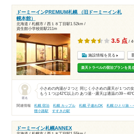
ドーミーインPREMIUM札幌 （旧ドーミーイン札
幌本館）
北海道 / 札幌市 /
西１８丁目駅1.52km
/
資生館小学校前駅211m
3.5 点
/ 
施設情報を見る
楽天トラベルの宿泊プランを見
小さめの内湯が２つと 同じく小さめの露天が１つの女
もう１つは42℃以上の あつ湯‥露天は適温の39～40
匿名
関連情報
札幌 宿泊
札幌 カップル
札幌 子連れOK
札幌 ひとり旅・
狸小路駅
すすきの駅
ドーミーイン札幌ANNEX
北海道 / 札幌市 /
西１８丁目駅1.55km
/