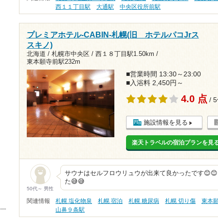
西１１丁目駅
大通駅
中央区役所前駅
プレミアホテル-CABIN-札幌(旧 ホテルパコJrス
スキノ)
北海道 / 札幌市中央区 /
西１８丁目駅1.50km
/
東本願寺前駅232m
■営業時間 13:30～23:00
■入浴料 2,450円～
4.0 点
/ 
施設情報を見る
楽天トラベルの宿泊プランを見
サウナはセルフロウリュウが出来て良かったです😊
た😅😅
50代～ 男性
関連情報
札幌 塩化物泉
札幌 宿泊
札幌 糖尿病
札幌 切り傷
東本
山鼻９条駅