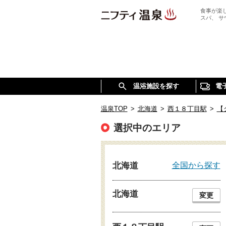
食事が楽
スパ、 
温浴施設を探す
電
温泉TOP
>
北海道
>
西１８丁目駅
>
【
選択中のエリア
全国から探す
北海道
北海道
変更