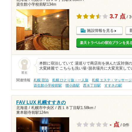
資生館小学校前駅134m
3.7 点
/ 
施設情報を見る
楽天トラベルの宿泊プランを見
本館に宿泊していて 湯巡りで商店街を挟んだ反対側のa
大変綺麗で こちらも洗い場･脱衣場共に大変充実して
匿名
関連情報
札幌 宿泊
札幌 ひとり旅・一人旅
札幌 エステ・マッサージ
資生館小学校前駅
狸小路駅
西８丁目駅
すすきの駅
FAV LUX 札幌すすきの
北海道 / 札幌市中央区 /
西１８丁目駅1.58km
/
東本願寺前駅124m
- 点
/ 0件