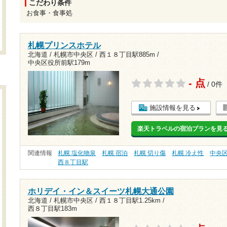
こだわり条件
お食事・食事処
札幌プリンスホテル
北海道 / 札幌市中央区 /
西１８丁目駅885m
/
中央区役所前駅179m
- 点
/ 0件
施設情報を見る
楽天トラベルの宿泊プランを見
関連情報
札幌 塩化物泉
札幌 宿泊
札幌 切り傷
札幌 冷え性
中央
西８丁目駅
ホリデイ・イン＆スイーツ札幌大通公園
北海道 / 札幌市中央区 /
西１８丁目駅1.25km
/
西８丁目駅183m