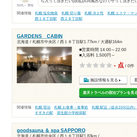
ら入って頂きたい(頭迄)共同風呂なので守って頂きた
50代～ 男性
関連情報
札幌 塩化物泉
札幌 切り傷
札幌 冷え性
札幌 エステ・マ
西１８丁目駅
西２８丁目駅
GARDENS CABIN
北海道 / 札幌市中央区 /
西１８丁目駅1.77km
/
大通駅164m
■営業時間 14:00～22:00
■入浴料 1,500円～
- 点
/ 0件
施設情報を見る
楽天トラベルの宿泊プランを見
関連情報
札幌 宿泊
札幌 お食事・食事処
札幌 駅近（徒歩10分以内
すすきの駅
資生館小学校前駅
goodsauna ＆ spa SAPPORO
北海道 / 札幌市中央区 /
西１８丁目駅1.83km
/