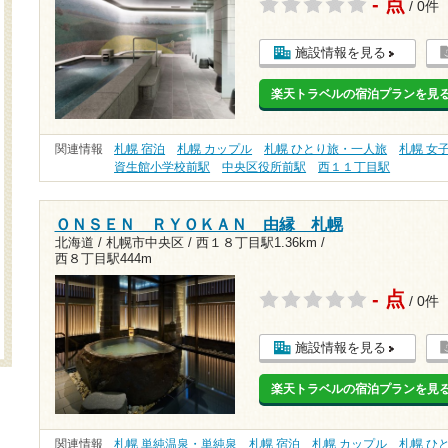
- 点
/ 0件
施設情報を見る
楽天トラベルの宿泊プランを見
関連情報
札幌 宿泊
札幌 カップル
札幌 ひとり旅・一人旅
札幌 女
資生館小学校前駅
中央区役所前駅
西１１丁目駅
ＯＮＳＥＮ ＲＹＯＫＡＮ 由縁 札幌
北海道 / 札幌市中央区 /
西１８丁目駅1.36km
/
西８丁目駅444m
- 点
/ 0件
施設情報を見る
楽天トラベルの宿泊プランを見
関連情報
札幌 単純温泉・単純泉
札幌 宿泊
札幌 カップル
札幌 ひ