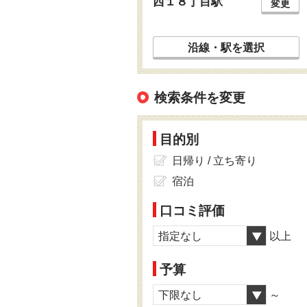
西１８丁目駅
変更
沿線・駅を選択
検索条件を変更
目的別
日帰り / 立ち寄り
宿泊
口コミ評価
指定なし
以上
予算
下限なし
～