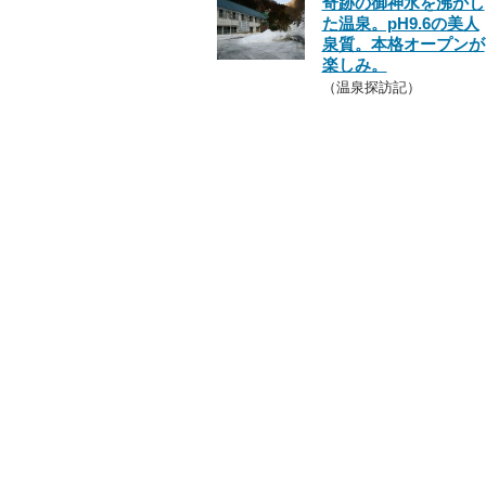
奇跡の御神水を沸かし
た温泉。pH9.6の美人
泉質。本格オープンが
楽しみ。
（温泉探訪記）