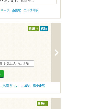
いと思います。 西岡か…
ッサージ
桑園駅
二十四軒駅
日帰り
宿泊
>
お気に入りに追加
る
）
札幌 サウナ
大通駅
狸小路駅
日帰り