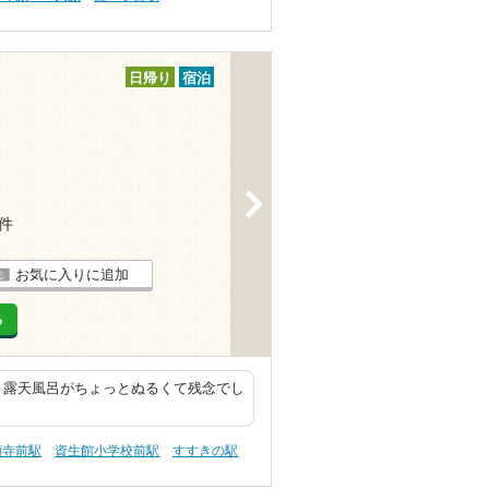
日帰り
宿泊
>
5件
お気に入りに追加
る
 露天風呂がちょっとぬるくて残念でし
願寺前駅
資生館小学校前駅
すすきの駅