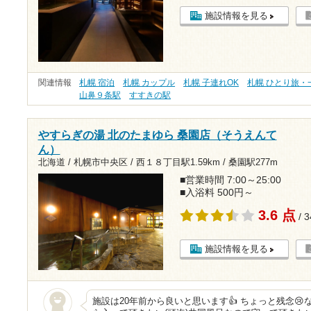
施設情報を見る
関連情報
札幌 宿泊
札幌 カップル
札幌 子連れOK
札幌 ひとり旅・
山鼻９条駅
すすきの駅
やすらぎの湯 北のたまゆら 桑園店（そうえんて
ん）
北海道 / 札幌市中央区 /
西１８丁目駅1.59km
/
桑園駅277m
■営業時間 7:00～25:00
■入浴料 500円～
3.6 点
/ 
施設情報を見る
施設は20年前から良いと思います👍 ちょっと残念