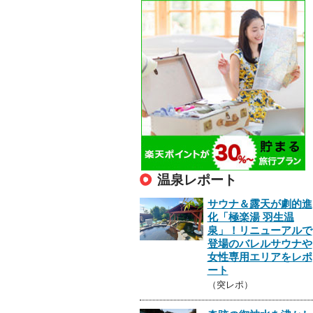
温泉レポート
サウナ＆露天が劇的進
化「極楽湯 羽生温
泉」！リニューアルで
登場のバレルサウナや
女性専用エリアをレポ
ート
（突レポ）