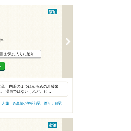
宿泊
>
4件
お気に入りに追加
る
湯。 内湯の１つはぬるめの炭酸泉、
℃。 温泉ではないけれど、ヒ…
一人旅
資生館小学校前駅
西８丁目駅
宿泊