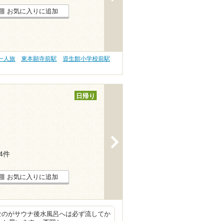
お気に入りに追加
一人旅
東本願寺前駅
資生館小学校前駅
日帰り
>
34件
お気に入りに追加
なのがサウナ後水風呂へは必ず流してか