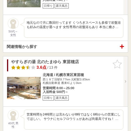
日帰り
露天風呂
地元なので月に数回行ってます くつろぎスペースも多様で岩盤浴
も好みの温度が選べます 女性専用の岩盤浴もあり 本当に癒さ…
50代～
女性
関連情報から探す
やすらぎの湯 北のたまゆら 東苗穂店
お気に入
りに追加
3.6点
/ 13 件
北海道 / 札幌市東区東苗穂
西１８丁目駅8.77km
元町駅3.85km
札幌自動車道 雁来ICより3km
営業時間 8:00～25:00
入浴料金 500円～
日帰り
露天風呂
営業時間を24時間とは言わないが8時ではなく6時からの営業にし
てほしい。 サウナにセルフロウリュがあれば尚最高ですね！ …
40代 男
性