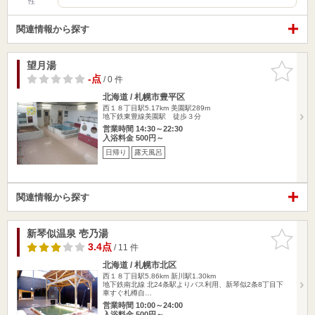
性
関連情報から探す
望月湯
お気に入
りに追加
-点
/ 0 件
北海道 / 札幌市豊平区
西１８丁目駅5.17km
美園駅289m
地下鉄東豊線美園駅 徒歩３分
営業時間 14:30～22:30
入浴料金 500円～
日帰り
露天風呂
関連情報から探す
新琴似温泉 壱乃湯
お気に入
りに追加
3.4点
/ 11 件
北海道 / 札幌市北区
西１８丁目駅5.86km
新川駅1.30km
地下鉄南北線 北24条駅よりバス利用、新琴似2条8丁目下
車すぐ札樽自…
営業時間 10:00～24:00
入浴料金 500円～