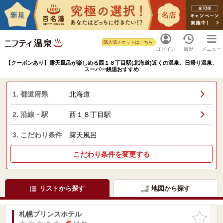
購入済チケットはこちら
ログイン
履歴
メニュー
【クーポンあり】露天風呂が楽しめる西１８丁目駅(北海道)近くの温泉、日帰り温泉、
スーパー銭湯おすすめ
1. 都道府県
北海道
2. 沿線・駅
西１８丁目駅
3. こだわり条件
露天風呂
こだわり条件を変更する
リストから探す
地図から探す
札幌プリンスホテル
お気に入
りに追加