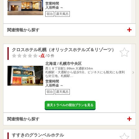
営業時間
入浴料金 ～
宿泊
露天風呂
関連情報から探す
クロスホテル札幌（オリックスホテルズ＆リゾーツ）
お気に入
りに追加
-点
/ 0 件
北海道 / 札幌市中央区
西１８丁目駅1.99km
大通駅434m
札幌駅・大通駅から徒歩5分。ビジネスにも観光にも便利
な好立地。札幌駅…
営業時間
入浴料金 ～
宿泊
露天風呂
楽天トラベルの宿泊プランを見る
関連情報から探す
すすきのグランベルホテル
お気に入