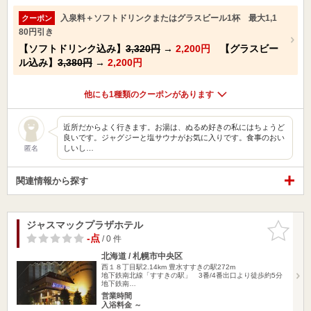
入泉料＋ソフトドリンクまたはグラスビール1杯 最大1,1
クーポン
80円引き
【ソフトドリンク込み】
3,320円
→
2,200円
【グラスビー
ル込み】
3,380円
→
2,200円
他にも1種類のクーポンがあります
近所だからよく行きます。お湯は、ぬるめ好きの私にはちょうど
良いです。ジャグジーと塩サウナがお気に入りです。食事のおい
しいし…
匿名
関連情報から探す
ジャスマックプラザホテル
お気に入
りに追加
-点
/ 0 件
北海道 / 札幌市中央区
西１８丁目駅2.14km
豊水すすきの駅272m
地下鉄南北線「すすきの駅」 3番/4番出口より徒歩約5分
地下鉄南…
営業時間
入浴料金 ～