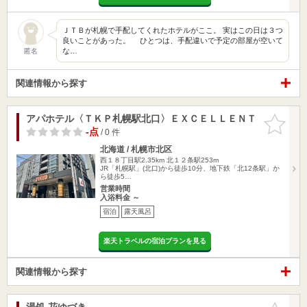
ＪＴＢが札幌で手配してくれたホテルがここ。 実はこの日は３つ
良いことがあった。 ひとつは、手配違いで予定の部屋が空いて
な…
匿名
関連情報から探す
アパホテル〈ＴＫＰ札幌駅北口〉ＥＸＣＥＬＬＥＮＴ
お気に入
りに追加
-点
/ 0 件
北海道 / 札幌市北区
西１８丁目駅2.35km
北１２条駅253m
JR「札幌駅」(北口)から徒歩10分、地下鉄「北12条駅」か
ら徒歩5…
営業時間
入浴料金 ～
宿泊
露天風呂
楽天トラベルの宿泊プランを見る
関連情報から探す
湯処 花ゆづき
お気に入