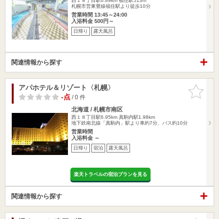
西１８丁目駅6.89km
福住駅513m
札幌市営東豊線福住駅より徒歩10分
営業時間 13:45～24:00
入浴料金 500円～
日帰り
露天風呂
関連情報から探す
アパホテル＆リゾート〈札幌〉
お気に入
りに追加
-点
/ 0 件
北海道 / 札幌市南区
西１８丁目駅6.95km
真駒内駅1.98km
地下鉄南北線「真駒内」駅より車約7分、バス約10分
営業時間
入浴料金 ～
日帰り
宿泊
露天風呂
楽天トラベルの宿泊プランを見る
関連情報から探す