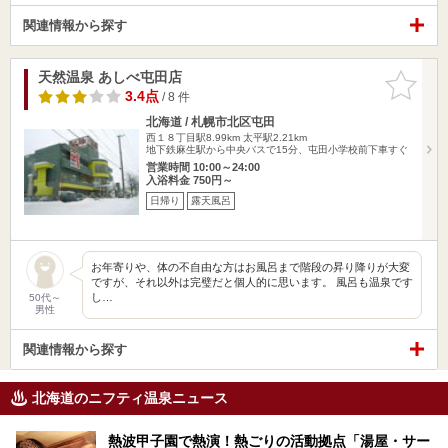
関連情報から探す
天然温泉 あしべ屯田店
お気に入
りに追加
3.4点
/ 8 件
北海道 / 札幌市北区屯田
西１８丁目駅8.99km
太平駅2.21km
地下鉄麻生駅から中央バスで15分、屯田小学校前下車すぐ
営業時間 10:00～24:00
入浴料金 750円～
日帰り
露天風呂
お年寄りや、体の不自由な方はお風呂まで階段の昇り降りが大変
ですが、それ以外は完璧だと個人的に思います。 風呂も温泉です
し…
50代～
男性
関連情報から探す
北海道のニフティ温泉ニュース
熱波甲子園で熱演！熱ごりの活動拠点「湯屋・サー