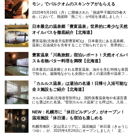
モン」でバルクオムのスキンケアがもらえる
2025年5月19日（月）に開催された「熱波甲子園2025春大
会」において、熱波師「熱ごり」が4冠を達成しました！
このたび、バルクオム賞の受賞を記念して、熱ごりさんの活
動拠点である北海道の銭湯「湯屋・サーモン」にて、メンズ
日本最北の温泉郷「豊富温泉」世界的に希少な天然
スキンケアブランド バルクオムの「ONE DAY KIT」を数量
オイルバスを徹底紹介【北海道】
限定でプレゼントいたします。
老若男女問わず、多くの方にご体験いただける製品ですの
豊富温泉(北海道天塩郡豊富町)は、日本最北にある温泉郷。
で、ぜひお試しください。※6月13日配布開始、なくなり次
温泉に石油成分を含有することで知られており、世界的にも
第終了
大変希少な泉質です。また、油分が乾癬やアトピー性皮膚炎
に特効があると言われ、遠隔地ながらも全国から湯治・療養
───
豊富温泉「川島旅館」宿泊レポート！天然オイルバ
目的で多くの人々が訪れます。
提供元：株式会社バルクオム【PR】
ス＆名物バター料理を満喫【北海道】
この記事は株式会社バルクオム商品のPR記事です。
今回、四半世紀以上に渡り全国の温泉を巡り続ける筆者が現
日本最北の温泉郷とされる豊富温泉。油分を含む特殊な泉質
地体験し、独自の視点で豊富温泉の“天然オイルバス”をレポ
で知られ、遠隔地ながらも全国から多くの湯治客や温泉ファ
ート。温泉地概要や日帰り入浴施設をはじめ、宿泊施設・ア
ンが訪れる地です。
クセスまで徹底紹介します！
「カルルス温泉」は湯治の名湯！日帰り入浴可能な
「川島旅館」は、豊富温泉の開湯当初から営業する老舗旅
全３施設もご紹介【北海道】
館。とりわけ温泉の良さと名物のバター料理に定評があり、
口コミの評判も非常に高い宿。今回は筆者自ら宿泊し、自慢
カルルス温泉(北海道登別市)は、国民保養温泉地や名湯百選
の温泉や料理をはじめ、パブリックスペース・客室など宿の
にも選ばれた名湯。“登別カルルス温泉”とも呼ばれ、入浴剤
全貌を徹底的にご紹介します！
としてその名を聞いたことがある方も多いでしょう。観光色
豊かな登別温泉とは対照的な存在で、今も湯治場的な要素が
NEW：札幌市に「休日ビルヂング」がオープン！
残る閑静な温泉地です。
温浴施設「休日湯」も宿泊も楽しめる
今回、四半世紀以上に渡り全国の温泉を巡り続ける筆者が現
札幌市南区・定山渓エリアに、温浴施設「休日湯（きゅうじ
地体験し、カルルス温泉をご紹介。温泉地の概要や泉質解説
つゆ）」が、2025年4月24日にオープンしました！ 定山
をはじめ、日帰り入浴可能な全３施設の紹介・周辺観光・ア