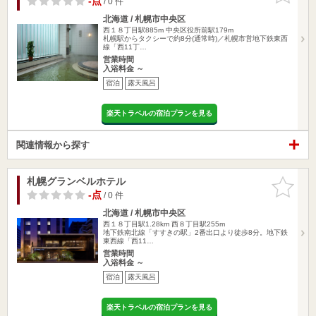
-点
/ 0 件
北海道 / 札幌市中央区
西１８丁目駅885m
中央区役所前駅179m
札幌駅からタクシーで約8分(通常時)／札幌市営地下鉄東西
線「西11丁…
営業時間
入浴料金 ～
宿泊
露天風呂
楽天トラベルの宿泊プランを見る
関連情報から探す
札幌グランベルホテル
お気に入
りに追加
-点
/ 0 件
北海道 / 札幌市中央区
西１８丁目駅1.28km
西８丁目駅255m
地下鉄南北線「すすきの駅」2番出口より徒歩8分。地下鉄
東西線「西11…
営業時間
入浴料金 ～
宿泊
露天風呂
楽天トラベルの宿泊プランを見る