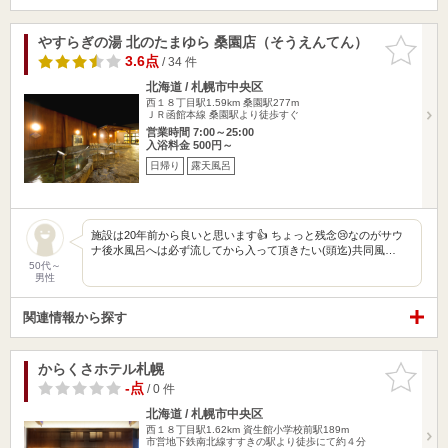
やすらぎの湯 北のたまゆら 桑園店（そうえんてん）
お気に入
りに追加
3.6点
/ 34 件
北海道 / 札幌市中央区
西１８丁目駅1.59km
桑園駅277m
ＪＲ函館本線 桑園駅より徒歩すぐ
営業時間 7:00～25:00
入浴料金 500円～
日帰り
露天風呂
施設は20年前から良いと思います👍 ちょっと残念😢なのがサウ
ナ後水風呂へは必ず流してから入って頂きたい(頭迄)共同風…
50代～
男性
関連情報から探す
からくさホテル札幌
お気に入
りに追加
-点
/ 0 件
北海道 / 札幌市中央区
西１８丁目駅1.62km
資生館小学校前駅189m
市営地下鉄南北線すすきの駅より徒歩にて約４分