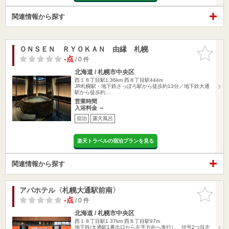
関連情報から探す
ＯＮＳＥＮ ＲＹＯＫＡＮ 由縁 札幌
お気に入
りに追加
-点
/ 0 件
北海道 / 札幌市中央区
西１８丁目駅1.36km
西８丁目駅444m
JR札幌駅・地下鉄さっぽろ駅から徒歩約13分／地下鉄大通
駅から徒歩約…
営業時間
入浴料金 ～
宿泊
露天風呂
楽天トラベルの宿泊プランを見る
関連情報から探す
アパホテル〈札幌大通駅前南〉
お気に入
りに追加
-点
/ 0 件
北海道 / 札幌市中央区
西１８丁目駅1.37km
西８丁目駅97m
地下鉄/大通駅1番出口から左手方向へ進行し、信号2つ目左