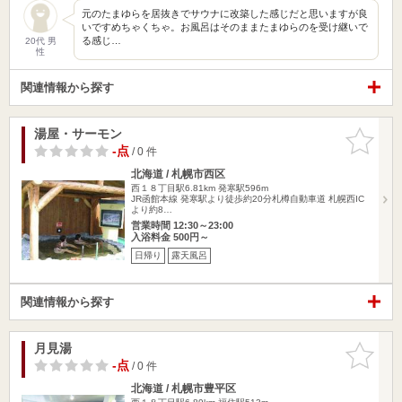
元のたまゆらを居抜きでサウナに改築した感じだと思いますが良
いですめちゃくちゃ。お風呂はそのままたまゆらのを受け継いで
る感じ…
20代 男
性
関連情報から探す
湯屋・サーモン
お気に入
りに追加
-点
/ 0 件
北海道 / 札幌市西区
西１８丁目駅6.81km
発寒駅596m
JR函館本線 発寒駅より徒歩約20分札樽自動車道 札幌西IC
より約8…
営業時間 12:30～23:00
入浴料金 500円～
日帰り
露天風呂
関連情報から探す
月見湯
お気に入
りに追加
-点
/ 0 件
北海道 / 札幌市豊平区