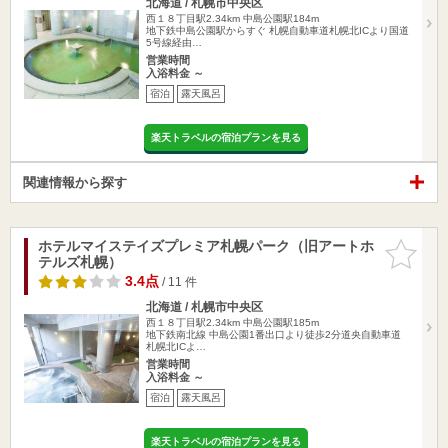
北海道 / 札幌市中央区
西１８丁目駅2.34km
中島公園駅184m
地下鉄中島公園駅からすぐ 札幌自動車道札幌北ICより国道
5号線経由…
営業時間
入浴料金 ～
宿泊
露天風呂
楽天トラベルの宿泊プランを見る
関連情報から探す
ホテルマイステイズプレミア札幌パーク（旧アートホ
お気に入
テルズ札幌）
りに追加
3.4点
/ 11 件
北海道 / 札幌市中央区
西１８丁目駅2.34km
中島公園駅185m
地下鉄南北線 中島公園1番出口より徒歩2分道央自動車道
札幌北ICよ…
営業時間
入浴料金 ～
宿泊
露天風呂
楽天トラベルの宿泊プランを見る