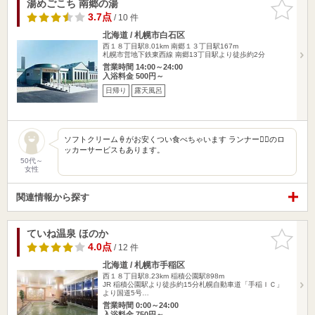
湯めごこち 南郷の湯
お気に入
りに追加
3.7点
/ 10 件
北海道 / 札幌市白石区
西１８丁目駅8.01km
南郷１３丁目駅167m
札幌市営地下鉄東西線 南郷13丁目駅より徒歩約2分
営業時間 14:00～24:00
入浴料金 500円～
日帰り
露天風呂
ソフトクリーム🍦がお安くつい食べちゃいます ランナー🏃‍♀️のロ
ッカーサービスもあります。
50代～
女性
関連情報から探す
ていね温泉 ほのか
お気に入
りに追加
4.0点
/ 12 件
北海道 / 札幌市手稲区
西１８丁目駅8.23km
稲積公園駅898m
JR 稲積公園駅より徒歩約15分札幌自動車道「手稲ＩＣ」
より国道5号…
営業時間 0:00～24:00
入浴料金 750円～