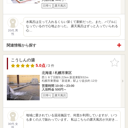
日帰り
露天風呂
水風呂は立って入れるくらい深くて新鮮だった。また、バブルに
なっているので心地よかった。 露天風呂はずっと入っていられる
心…
20代 男
性
関連情報から探す
こうしんの湯
お気に入
りに追加
5.0点
/ 3 件
北海道 / 札幌市東区
西１８丁目駅6.22km
新道東駅832m
札幌市東豊線「新道東」駅より徒歩約 12分
営業時間 10:00～23:00
入浴料金 500円～
日帰り
露天風呂
地域に愛されている温浴施設で、何度か利用していますが、いつ
も多くの人で賑わっています。 私はこちらの露天風呂が大好き…
30代 女
性