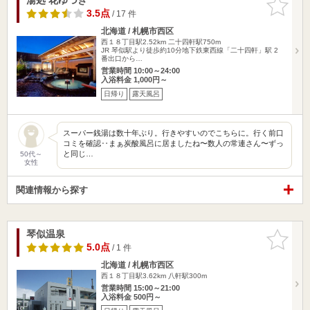
りに追加
3.5点
/ 17 件
北海道 / 札幌市西区
西１８丁目駅2.52km
二十四軒駅750m
JR 琴似駅より徒歩約10分地下鉄東西線「二十四軒」駅 2
番出口から…
営業時間 10:00～24:00
入浴料金 1,000円～
日帰り
露天風呂
スーパー銭湯は数十年ぶり。行きやすいのでこちらに。行く前口
コミを確認‥まぁ炭酸風呂に居ましたね〜数人の常連さん〜ずっ
と同じ…
50代～
女性
関連情報から探す
琴似温泉
お気に入
りに追加
5.0点
/ 1 件
北海道 / 札幌市西区
西１８丁目駅3.62km
八軒駅300m
営業時間 15:00～21:00
入浴料金 500円～