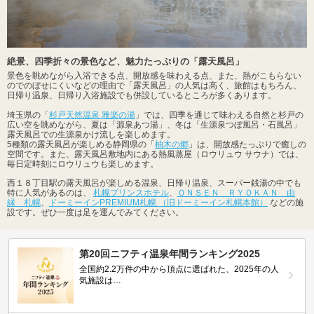
絶景、四季折々の景色など、魅力たっぷりの「露天風呂」
景色を眺めながら入浴できる点、開放感を味わえる点、また、熱がこもらない
のでのぼせにくいなどの理由で「露天風呂」の人気は高く、旅館はもちろん、
日帰り温泉、日帰り入浴施設でも併設しているところが多くあります。
埼玉県の「
杉戸天然温泉 雅楽の湯
」では、四季を通じて味わえる自然と杉戸の
広い空を眺めながら、夏は「源泉あつ湯」、冬は「生源泉つぼ風呂・石風呂」
露天風呂での生源泉かけ流しを楽しめます。
5種類の露天風呂が楽しめる静岡県の「
柚木の郷
」は、開放感たっぷりで癒しの
空間です。また、露天風呂敷地内にある熱風蒸屋（ロウリュウ サウナ）では、
毎日定時刻にロウリュウも楽しめます。
西１８丁目駅の露天風呂が楽しめる温泉、日帰り温泉、スーパー銭湯の中でも
特に人気があるのは、
札幌プリンスホテル
、
ＯＮＳＥＮ ＲＹＯＫＡＮ 由
縁 札幌
、
ドーミーインPREMIUM札幌 （旧ドーミーイン札幌本館）
などの施
設です。ぜひ一度は足を運んでみてください。
第20回ニフティ温泉年間ランキング2025
全国約2.2万件の中から頂点に選ばれた、2025年の人
気施設は…