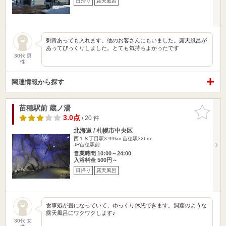
日帰り
露天風呂
刺青あっても入れます。他のお客さんにもいました。露天風呂が
あってびっくりしました。とても気持ちよかったです
30代 男
性
関連情報から探す
苗穂駅前 蔵ノ湯
お気に入
りに追加
3.0点
/ 20 件
北海道 / 札幌市中央区
西１８丁目駅3.99km
苗穂駅326m
JR苗穂駅前
営業時間 10:00～24:00
入浴料金 500円～
日帰り
露天風呂
食事処が畳になっていて、ゆっくり休憩できます。洞窟のような
露天風呂にワクワクします♪
30代 女