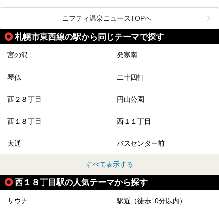
渓の新たなランドマーク「休日ビルヂング」として誕生した
クセスまで徹底紹介します！
この施設は、温泉・サウナの「休日湯」・ラウンジの「THE
LOUNGE DAYOF」・グルメ「休日洋麺店」・ホテル「エク
ニフティ温泉ニュースTOPへ
スクラメーションホテル」で構成された、まさに大人の癒し
空間。
札幌市東西線の駅から同じテーマで探す
今回は、そんな「休日ビルヂング」の魅力を5つのポイント
からご紹介します。
宮の沢
発寒南
琴似
二十四軒
西２８丁目
円山公園
西１８丁目
西１１丁目
大通
バスセンター前
すべて表示する
西１８丁目駅の人気テーマから探す
サウナ
駅近（徒歩10分以内）