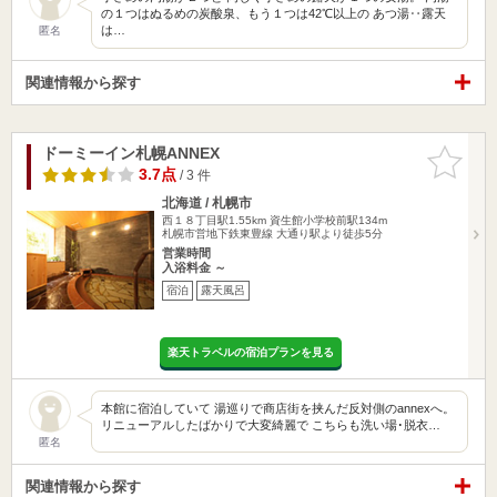
の１つはぬるめの炭酸泉、もう１つは42℃以上の あつ湯‥露天
は…
匿名
関連情報から探す
ドーミーイン札幌ANNEX
お気に入
りに追加
3.7点
/ 3 件
北海道 / 札幌市
西１８丁目駅1.55km
資生館小学校前駅134m
札幌市営地下鉄東豊線 大通り駅より徒歩5分
営業時間
入浴料金 ～
宿泊
露天風呂
楽天トラベルの宿泊プランを見る
本館に宿泊していて 湯巡りで商店街を挟んだ反対側のannexへ。
リニューアルしたばかりで大変綺麗で こちらも洗い場･脱衣…
匿名
関連情報から探す