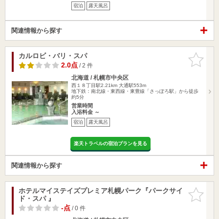
宿泊
露天風呂
関連情報から探す
カルロビ・バリ・スパ
お気に入
りに追加
2.0点
/ 2 件
北海道 / 札幌市中央区
西１８丁目駅2.21km
大通駅553m
地下鉄：南北線・東西線・東豊線「さっぽろ駅」から徒歩
約5分
営業時間
入浴料金 ～
宿泊
露天風呂
楽天トラベルの宿泊プランを見る
関連情報から探す
ホテルマイステイズプレミア札幌パーク『パークサイ
お気に入
ド・スパ 』
りに追加
-点
/ 0 件