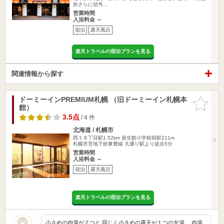
折さらに信号…
営業時間
入浴料金 ～
宿泊
露天風呂
楽天トラベルの宿泊プランを見る
関連情報から探す
ドーミーインPREMIUM札幌 （旧ドーミーイン札幌本
お気に入
館）
りに追加
3.5点
/ 4 件
北海道 / 札幌市
西１８丁目駅1.52km
資生館小学校前駅211m
札幌市営地下鉄東豊線 大通り駅より徒歩5分
営業時間
入浴料金 ～
宿泊
露天風呂
楽天トラベルの宿泊プランを見る
小さめの内湯が２つと 同じく小さめの露天が１つの女湯。 内湯