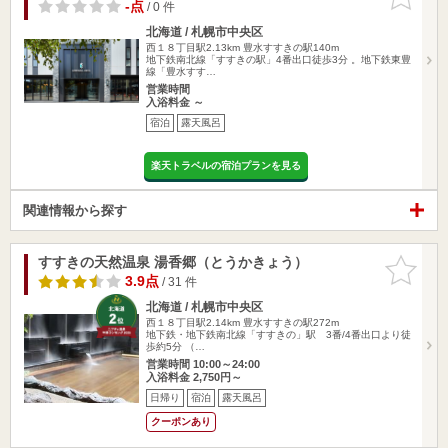
りに追加
-点
/ 0 件
北海道 / 札幌市中央区
西１８丁目駅2.13km
豊水すすきの駅140m
地下鉄南北線「すすきの駅」4番出口徒歩3分 。地下鉄東豊
線「豊水すす…
営業時間
入浴料金 ～
宿泊
露天風呂
楽天トラベルの宿泊プランを見る
関連情報から探す
すすきの天然温泉 湯香郷（とうかきょう）
お気に入
りに追加
3.9点
/ 31 件
北海道 / 札幌市中央区
西１８丁目駅2.14km
豊水すすきの駅272m
地下鉄・地下鉄南北線「すすきの」駅 3番/4番出口より徒
歩約5分 （…
営業時間 10:00～24:00
入浴料金 2,750円～
日帰り
宿泊
露天風呂
クーポンあり