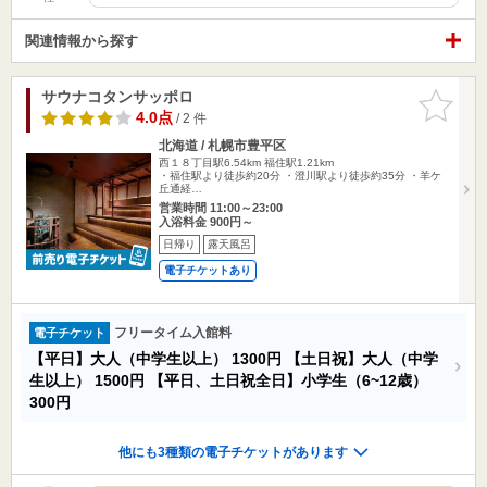
関連情報から探す
サウナコタンサッポロ
お気に入
りに追加
4.0点
/ 2 件
北海道 / 札幌市豊平区
西１８丁目駅6.54km
福住駅1.21km
・福住駅より徒歩約20分 ・澄川駅より徒歩約35分 ・羊ケ
丘通経…
営業時間 11:00～23:00
入浴料金 900円～
日帰り
露天風呂
電子チケットあり
フリータイム入館料
電子チケット
【平日】大人（中学生以上）
1300円
【土日祝】大人（中学
生以上）
1500円
【平日、土日祝全日】小学生（6~12歳）
300円
他にも3種類の電子チケットがあります