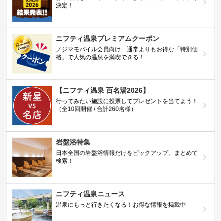
決定！
ニフティ温泉プレミアムクーポン
ノジマモバイル会員向け 通常よりもお得な「特別価
格」で人気の温泉を満喫できる！
【ニフティ温泉 百名湯2026】
行ってみたい施設に投票してプレゼントを当てよう！
（全10回開催 / 合計260名様）
岩盤浴特集
日本全国の岩盤浴情報だけをピックアップ。まとめて
検索！
ニフティ温泉ニュース
温泉にもっと行きたくなる！お得な情報を掲載中