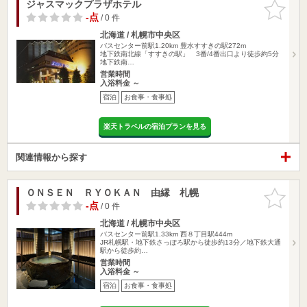
ジャスマックプラザホテル
お気に入
りに追加
-点
/ 0 件
北海道 / 札幌市中央区
バスセンター前駅1.20km
豊水すすきの駅272m
地下鉄南北線「すすきの駅」 3番/4番出口より徒歩約5分
地下鉄南…
営業時間
入浴料金 ～
宿泊
お食事・食事処
楽天トラベルの宿泊プランを見る
関連情報から探す
ＯＮＳＥＮ ＲＹＯＫＡＮ 由縁 札幌
お気に入
りに追加
-点
/ 0 件
北海道 / 札幌市中央区
バスセンター前駅1.33km
西８丁目駅444m
JR札幌駅・地下鉄さっぽろ駅から徒歩約13分／地下鉄大通
駅から徒歩約…
営業時間
入浴料金 ～
宿泊
お食事・食事処