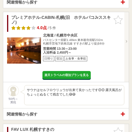
関連情報から探す
プレミアホテル-CABIN-札幌(旧 ホテルパコJrススキ
お気に入
ノ)
りに追加
4.0点
/ 5 件
北海道 / 札幌市中央区
バスセンター前駅1.48km
東本願寺前駅232m
札幌市営地下鉄南北線 すすきの駅より徒歩8分
営業時間 13:30～23:00
入浴料金 2,450円～
日帰り
宿泊
お食事・食事処
楽天トラベルの宿泊プランを見る
サウナはセルフロウリュウが出来て良かったです😊😊 露天風呂が
ちょっとぬるくて残念でした😅😅
50代～
男性
関連情報から探す
FAV LUX 札幌すすきの
お気に入