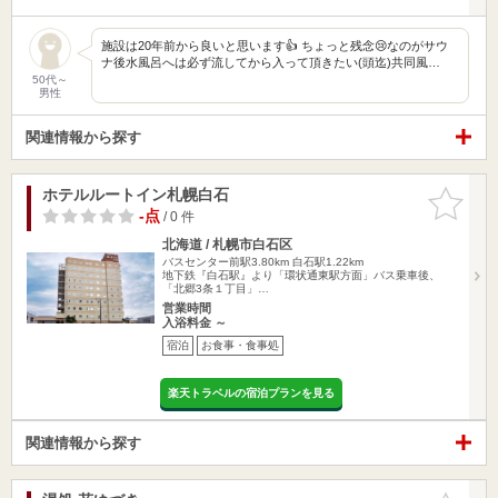
施設は20年前から良いと思います👍 ちょっと残念😢なのがサウ
ナ後水風呂へは必ず流してから入って頂きたい(頭迄)共同風…
50代～
男性
関連情報から探す
ホテルルートイン札幌白石
お気に入
りに追加
-点
/ 0 件
北海道 / 札幌市白石区
バスセンター前駅3.80km
白石駅1.22km
地下鉄『白石駅』より「環状通東駅方面」バス乗車後、
「北郷3条１丁目」…
営業時間
入浴料金 ～
宿泊
お食事・食事処
楽天トラベルの宿泊プランを見る
関連情報から探す