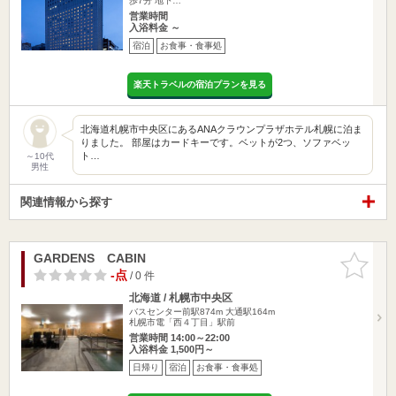
歩7分 地下…
営業時間
入浴料金 ～
宿泊
お食事・食事処
楽天トラベルの宿泊プランを見る
北海道札幌市中央区にあるANAクラウンプラザホテル札幌に泊ま
りました。 部屋はカードキーです。ベットが2つ、ソファベッ
ト…
～10代
男性
関連情報から探す
GARDENS CABIN
お気に入
りに追加
-点
/ 0 件
北海道 / 札幌市中央区
バスセンター前駅874m
大通駅164m
札幌市電「西４丁目」駅前
営業時間 14:00～22:00
入浴料金 1,500円～
日帰り
宿泊
お食事・食事処