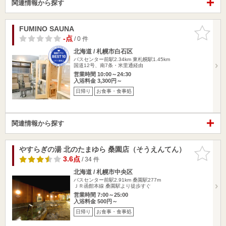
関連情報から探す
FUMINO SAUNA
お気に入
りに追加
-点
/ 0 件
北海道 / 札幌市白石区
バスセンター前駅2.34km
東札幌駅1.45km
国道12号、南7条・米里通経由
営業時間 10:00～24:30
入浴料金 3,300円～
日帰り
お食事・食事処
関連情報から探す
やすらぎの湯 北のたまゆら 桑園店（そうえんてん）
お気に入
りに追加
3.6点
/ 34 件
北海道 / 札幌市中央区
バスセンター前駅2.91km
桑園駅277m
ＪＲ函館本線 桑園駅より徒歩すぐ
営業時間 7:00～25:00
入浴料金 500円～
日帰り
お食事・食事処