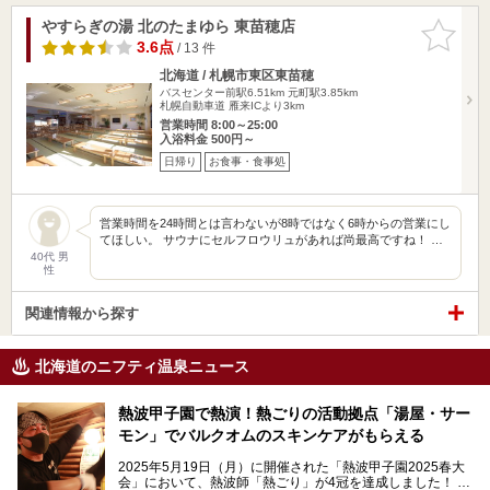
やすらぎの湯 北のたまゆら 東苗穂店
お気に入
りに追加
3.6点
/ 13 件
北海道 / 札幌市東区東苗穂
バスセンター前駅6.51km
元町駅3.85km
札幌自動車道 雁来ICより3km
営業時間 8:00～25:00
入浴料金 500円～
日帰り
お食事・食事処
営業時間を24時間とは言わないが8時ではなく6時からの営業にし
てほしい。 サウナにセルフロウリュがあれば尚最高ですね！ …
40代 男
性
関連情報から探す
北海道のニフティ温泉ニュース
熱波甲子園で熱演！熱ごりの活動拠点「湯屋・サー
モン」でバルクオムのスキンケアがもらえる
2025年5月19日（月）に開催された「熱波甲子園2025春大
会」において、熱波師「熱ごり」が4冠を達成しました！