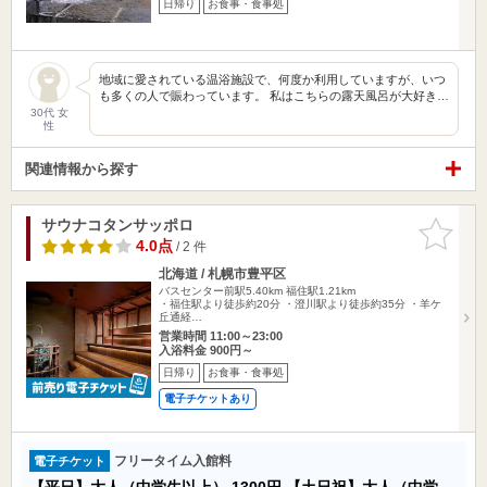
日帰り
お食事・食事処
地域に愛されている温浴施設で、何度か利用していますが、いつ
も多くの人で賑わっています。 私はこちらの露天風呂が大好き…
30代 女
性
関連情報から探す
サウナコタンサッポロ
お気に入
りに追加
4.0点
/ 2 件
北海道 / 札幌市豊平区
バスセンター前駅5.40km
福住駅1.21km
・福住駅より徒歩約20分 ・澄川駅より徒歩約35分 ・羊ケ
丘通経…
営業時間 11:00～23:00
入浴料金 900円～
日帰り
お食事・食事処
電子チケットあり
フリータイム入館料
電子チケット
【平日】大人（中学生以上）
1300円
【土日祝】大人（中学