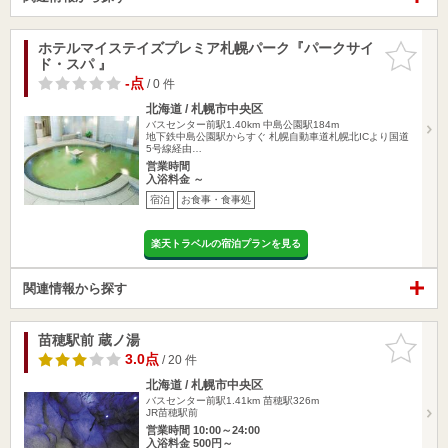
ホテルマイステイズプレミア札幌パーク『パークサイ
お気に入
ド・スパ 』
りに追加
-点
/ 0 件
北海道 / 札幌市中央区
バスセンター前駅1.40km
中島公園駅184m
地下鉄中島公園駅からすぐ 札幌自動車道札幌北ICより国道
5号線経由…
営業時間
入浴料金 ～
宿泊
お食事・食事処
楽天トラベルの宿泊プランを見る
関連情報から探す
苗穂駅前 蔵ノ湯
お気に入
りに追加
3.0点
/ 20 件
北海道 / 札幌市中央区
バスセンター前駅1.41km
苗穂駅326m
JR苗穂駅前
営業時間 10:00～24:00
入浴料金 500円～