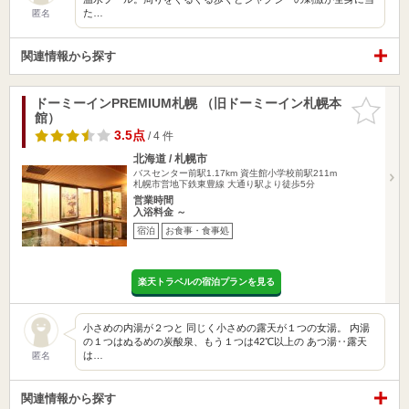
た…
匿名
関連情報から探す
ドーミーインPREMIUM札幌 （旧ドーミーイン札幌本
お気に入
館）
りに追加
3.5点
/ 4 件
北海道 / 札幌市
バスセンター前駅1.17km
資生館小学校前駅211m
札幌市営地下鉄東豊線 大通り駅より徒歩5分
営業時間
入浴料金 ～
宿泊
お食事・食事処
楽天トラベルの宿泊プランを見る
小さめの内湯が２つと 同じく小さめの露天が１つの女湯。 内湯
の１つはぬるめの炭酸泉、もう１つは42℃以上の あつ湯‥露天
は…
匿名
関連情報から探す