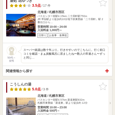
湯処 花ゆづき
お気に入
りに追加
3.5点
/ 17 件
北海道 / 札幌市西区
バスセンター前駅4.15km
二十四軒駅750m
JR 琴似駅より徒歩約10分地下鉄東西線「二十四軒」駅 2
番出口から…
営業時間 10:00～24:00
入浴料金 1,000円～
日帰り
お食事・食事処
スーパー銭湯は数十年ぶり。行きやすいのでこちらに。行く前口
コミを確認‥まぁ炭酸風呂に居ましたね〜数人の常連さん〜ずっ
と同じ…
50代～
女性
関連情報から探す
こうしんの湯
お気に入
りに追加
5.0点
/ 3 件
北海道 / 札幌市東区
バスセンター前駅4.57km
新道東駅832m
札幌市東豊線「新道東」駅より徒歩約 12分
営業時間 10:00～23:00
入浴料金 500円～