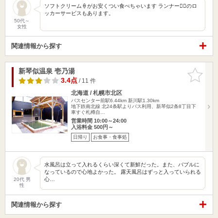
ソフトクリーム🍦がお安くつい食べちゃいます ランナー🏃‍♀️のロ
ッカーサービスもあります。
50代～
女性
関連情報から探す
新琴似温泉 壱乃湯
お気に入
りに追加
3.4点
/ 11 件
北海道 / 札幌市北区
バスセンター前駅6.44km
新川駅1.30km
地下鉄南北線 北24条駅よりバス利用、新琴似2条8丁目下
車すぐ札樽自…
営業時間 10:00～24:00
入浴料金 500円～
日帰り
お食事・食事処
水風呂は立って入れるくらい深くて新鮮だった。また、バブルに
なっているので心地よかった。 露天風呂はずっと入っていられる
心…
20代 男
性
関連情報から探す