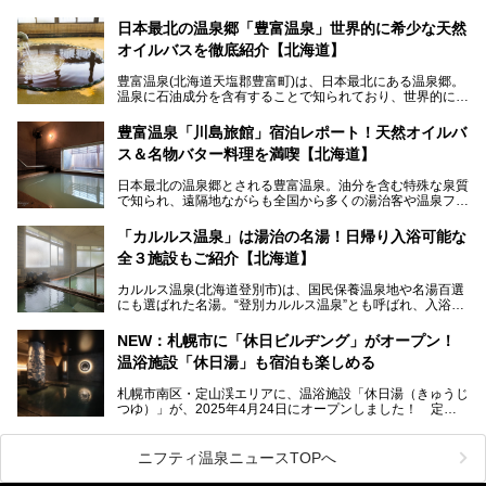
このたび、バルクオム賞の受賞を記念して、熱ごりさんの活
動拠点である北海道の銭湯「湯屋・サーモン」にて、メンズ
日本最北の温泉郷「豊富温泉」世界的に希少な天然
スキンケアブランド バルクオムの「ONE DAY KIT」を数量
オイルバスを徹底紹介【北海道】
限定でプレゼントいたします。
老若男女問わず、多くの方にご体験いただける製品ですの
豊富温泉(北海道天塩郡豊富町)は、日本最北にある温泉郷。
で、ぜひお試しください。※6月13日配布開始、なくなり次
温泉に石油成分を含有することで知られており、世界的にも
第終了
大変希少な泉質です。また、油分が乾癬やアトピー性皮膚炎
に特効があると言われ、遠隔地ながらも全国から湯治・療養
───
豊富温泉「川島旅館」宿泊レポート！天然オイルバ
目的で多くの人々が訪れます。
提供元：株式会社バルクオム【PR】
ス＆名物バター料理を満喫【北海道】
この記事は株式会社バルクオム商品のPR記事です。
今回、四半世紀以上に渡り全国の温泉を巡り続ける筆者が現
日本最北の温泉郷とされる豊富温泉。油分を含む特殊な泉質
地体験し、独自の視点で豊富温泉の“天然オイルバス”をレポ
で知られ、遠隔地ながらも全国から多くの湯治客や温泉ファ
ート。温泉地概要や日帰り入浴施設をはじめ、宿泊施設・ア
ンが訪れる地です。
クセスまで徹底紹介します！
「カルルス温泉」は湯治の名湯！日帰り入浴可能な
「川島旅館」は、豊富温泉の開湯当初から営業する老舗旅
全３施設もご紹介【北海道】
館。とりわけ温泉の良さと名物のバター料理に定評があり、
口コミの評判も非常に高い宿。今回は筆者自ら宿泊し、自慢
カルルス温泉(北海道登別市)は、国民保養温泉地や名湯百選
の温泉や料理をはじめ、パブリックスペース・客室など宿の
にも選ばれた名湯。“登別カルルス温泉”とも呼ばれ、入浴剤
全貌を徹底的にご紹介します！
としてその名を聞いたことがある方も多いでしょう。観光色
豊かな登別温泉とは対照的な存在で、今も湯治場的な要素が
NEW：札幌市に「休日ビルヂング」がオープン！
残る閑静な温泉地です。
温浴施設「休日湯」も宿泊も楽しめる
今回、四半世紀以上に渡り全国の温泉を巡り続ける筆者が現
札幌市南区・定山渓エリアに、温浴施設「休日湯（きゅうじ
地体験し、カルルス温泉をご紹介。温泉地の概要や泉質解説
つゆ）」が、2025年4月24日にオープンしました！ 定山
をはじめ、日帰り入浴可能な全３施設の紹介・周辺観光・ア
渓の新たなランドマーク「休日ビルヂング」として誕生した
クセスまで徹底紹介します！
この施設は、温泉・サウナの「休日湯」・ラウンジの「THE
LOUNGE DAYOF」・グルメ「休日洋麺店」・ホテル「エク
ニフティ温泉ニュースTOPへ
スクラメーションホテル」で構成された、まさに大人の癒し
空間。