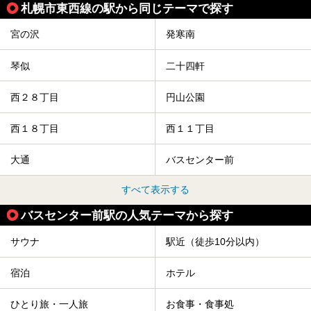
札幌市東西線の駅から同じテーマで探す
今回は、そんな「休日ビルヂング」の魅力を5つのポイント
からご紹介します。
宮の沢
発寒南
琴似
二十四軒
西２８丁目
円山公園
西１８丁目
西１１丁目
大通
バスセンター前
すべて表示する
バスセンター前駅の人気テーマから探す
サウナ
駅近（徒歩10分以内）
宿泊
ホテル
ひとり旅・一人旅
お食事・食事処