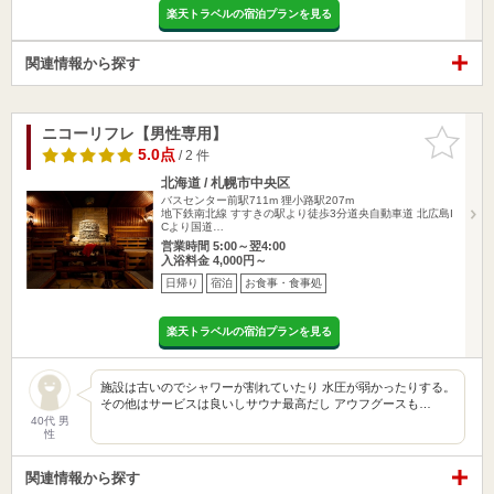
楽天トラベルの宿泊プランを見る
関連情報から探す
ニコーリフレ【男性専用】
お気に入
りに追加
5.0点
/ 2 件
北海道 / 札幌市中央区
バスセンター前駅711m
狸小路駅207m
地下鉄南北線 すすきの駅より徒歩3分道央自動車道 北広島I
Cより国道…
営業時間 5:00～翌4:00
入浴料金 4,000円～
日帰り
宿泊
お食事・食事処
楽天トラベルの宿泊プランを見る
施設は古いのでシャワーが割れていたり 水圧が弱かったりする。
その他はサービスは良いしサウナ最高だし アウフグースも…
40代 男
性
関連情報から探す