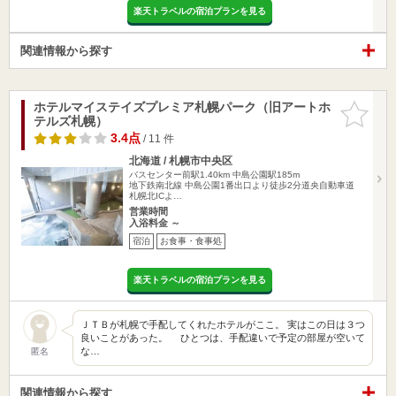
楽天トラベルの宿泊プランを見る
関連情報から探す
ホテルマイステイズプレミア札幌パーク（旧アートホ
お気に入
テルズ札幌）
りに追加
3.4点
/ 11 件
北海道 / 札幌市中央区
バスセンター前駅1.40km
中島公園駅185m
地下鉄南北線 中島公園1番出口より徒歩2分道央自動車道
札幌北ICよ…
営業時間
入浴料金 ～
宿泊
お食事・食事処
楽天トラベルの宿泊プランを見る
ＪＴＢが札幌で手配してくれたホテルがここ。 実はこの日は３つ
良いことがあった。 ひとつは、手配違いで予定の部屋が空いて
な…
匿名
関連情報から探す