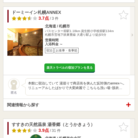
ドーミーイン札幌ANNEX
お気に入
りに追加
3.7点
/ 3 件
北海道 / 札幌市
バスセンター前駅1.18km
資生館小学校前駅134m
札幌市営地下鉄東豊線 大通り駅より徒歩5分
営業時間
入浴料金 ～
宿泊
お食事・食事処
楽天トラベルの宿泊プランを見る
本館に宿泊していて 湯巡りで商店街を挟んだ反対側のannexへ。
リニューアルしたばかりで大変綺麗で こちらも洗い場･脱衣…
匿名
関連情報から探す
すすきの天然温泉 湯香郷（とうかきょう）
お気に入
りに追加
3.9点
/ 31 件