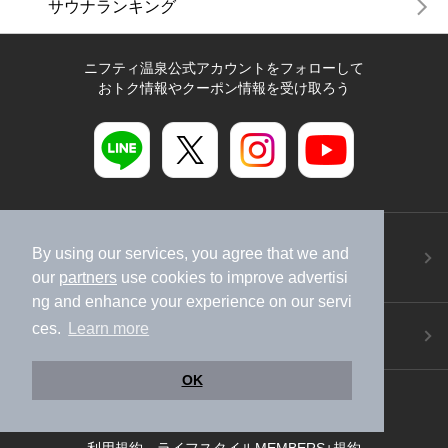
サウナランキング
ニフティ温泉公式アカウントをフォローして
おトク情報やクーポン情報を受け取ろう
ニフティ温泉アプリ
By using our services, you agree that we and
地図から温泉検索！お得な限定クーポンも！
our
partners
use cookies to improve advertisi
今すぐダウンロード！
ng and enhance your experience on our servi
ご意見ご要望 ・お問い合わせ
ces.
Learn more
施設データの新規追加や修正依頼もこちらから
OK
スマートフォン
/
PC
加盟店募集（資料請求）
広告出稿のご案内