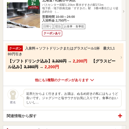
北海道 / 札幌市中央区
バスセンター前駅1.20km
豊水すすきの駅272m
地下鉄・地下鉄南北線「すすきの」駅 3番/4番出口より徒
歩約5分 （…
営業時間 10:00～24:00
入浴料金 2,750円～
日帰り
宿泊
お食事・食事処
クーポンあり
入泉料＋ソフトドリンクまたはグラスビール1杯 最大1,1
クーポン
80円引き
【ソフトドリンク込み】
3,320円
→
2,200円
【グラスビー
ル込み】
3,380円
→
2,200円
他にも1種類のクーポンがあります
近所だからよく行きます。お湯は、ぬるめ好きの私にはちょうど
良いです。ジャグジーと塩サウナがお気に入りです。食事のおい
しいし…
匿名
関連情報から探す