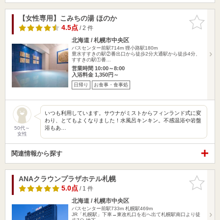
【女性専用】こみちの湯 ほのか
お気に入
りに追加
4.5点
/ 2 件
北海道 / 札幌市中央区
バスセンター前駅714m
狸小路駅180m
豊水すすきの駅②番出口から徒歩2分大通駅から徒歩4分、
すすきの駅①番…
営業時間 10:00～8:00
入浴料金 1,350円～
日帰り
お食事・食事処
いつも利用しています。サウナがミストからフィンランド式に変
わり、とてもよくなりました！水風呂キンキン。不感温浴や岩盤
浴もあ…
50代～
女性
関連情報から探す
ANAクラウンプラザホテル札幌
お気に入
りに追加
5.0点
/ 1 件
北海道 / 札幌市中央区
バスセンター前駅733m
札幌駅469m
JR「札幌駅」下車→東改札口を右へ出て札幌駅南口より徒