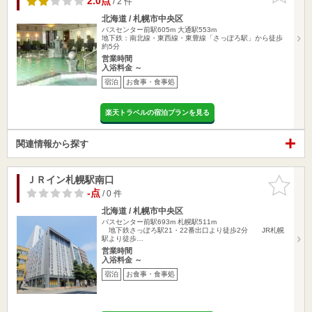
2.0点
/ 2 件
北海道 / 札幌市中央区
バスセンター前駅605m
大通駅553m
地下鉄：南北線・東西線・東豊線「さっぽろ駅」から徒歩
約5分
営業時間
入浴料金 ～
宿泊
お食事・食事処
楽天トラベルの宿泊プランを見る
関連情報から探す
ＪＲイン札幌駅南口
お気に入
りに追加
-点
/ 0 件
北海道 / 札幌市中央区
バスセンター前駅693m
札幌駅511m
地下鉄さっぽろ駅21・22番出口より徒歩2分 JR札幌
駅より徒歩…
営業時間
入浴料金 ～
宿泊
お食事・食事処