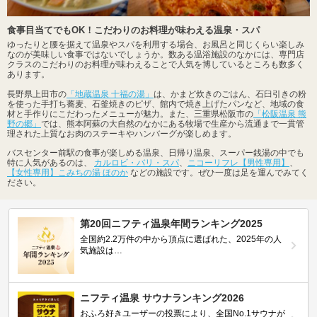
食事目当てでもOK！こだわりのお料理が味わえる温泉・スパ
ゆったりと腰を据えて温泉やスパを利用する場合、お風呂と同じくらい楽しみ
なのが美味しい食事ではないでしょうか。数ある温浴施設のなかには、専門店
クラスのこだわりのお料理が味わえることで人気を博しているところも数多く
あります。
長野県上田市の
「地蔵温泉 十福の湯」
は、かまど炊きのごはん、石臼引きの粉
を使った手打ち蕎麦、石釜焼きのピザ、館内で焼き上げたパンなど、地域の食
材と手作りにこだわったメニューが魅力。また、三重県松阪市の
「松阪温泉 熊
野の郷」
では、熊本阿蘇の大自然のなかにある牧場で生産から流通まで一貫管
理された上質なお肉のステーキやハンバーグが楽しめます。
バスセンター前駅の食事が楽しめる温泉、日帰り温泉、スーパー銭湯の中でも
特に人気があるのは、
カルロビ・バリ・スパ
、
ニコーリフレ【男性専用】
、
【女性専用】こみちの湯 ほのか
などの施設です。ぜひ一度は足を運んでみてく
ださい。
第20回ニフティ温泉年間ランキング2025
全国約2.2万件の中から頂点に選ばれた、2025年の人
気施設は…
ニフティ温泉 サウナランキング2026
おふろ好きユーザーの投票により、全国No.1サウナが