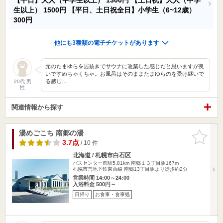
生以上）
1500円
【平日、土日祝全日】小学生（6~12歳）
300円
他にも3種類の電子チケットがあります
元のたまゆらを居抜きでサウナに改築した感じだと思いますが良
いですめちゃくちゃ。お風呂はそのままたまゆらのを受け継いで
る感じ…
20代 男
性
関連情報から探す
湯めごこち 南郷の湯
お気に入
りに追加
3.7点
/ 10 件
北海道 / 札幌市白石区
バスセンター前駅5.81km
南郷１３丁目駅167m
札幌市営地下鉄東西線 南郷13丁目駅より徒歩約2分
営業時間 14:00～24:00
入浴料金 500円～
日帰り
お食事・食事処