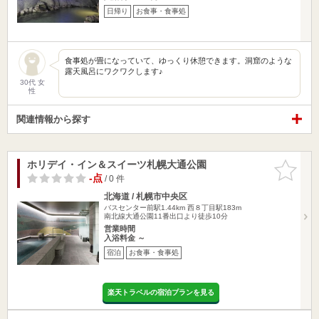
日帰り
お食事・食事処
食事処が畳になっていて、ゆっくり休憩できます。洞窟のような
露天風呂にワクワクします♪
30代 女
性
関連情報から探す
ホリデイ・イン＆スイーツ札幌大通公園
お気に入
りに追加
-点
/ 0 件
北海道 / 札幌市中央区
バスセンター前駅1.44km
西８丁目駅183m
南北線大通公園11番出口より徒歩10分
営業時間
入浴料金 ～
宿泊
お食事・食事処
楽天トラベルの宿泊プランを見る