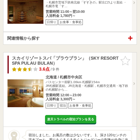
・札幌市営地下鉄南北線「すすきの」駅出口5より直結 ・
札幌市電「す…
営業時間 11:00～翌10:00
入浴料金 1,780円～
日帰り
お食事・食事処
関連情報から探す
スカイリゾートスパ「プラウブラン」（SKY RESORT
お気に入
SPA PULAU BULAN）
りに追加
3.6点
/ 9 件
北海道 / 札幌市中央区
バスセンター前駅1.06km
札幌駅154m
JR札幌駅直結。JR北海道・札幌駅，札幌市交通局・地下鉄
の札幌駅から…
営業時間 12:00～23:00
入浴料金 3,300円～
日帰り
宿泊
お食事・食事処
楽天トラベルの宿泊プランを見る
宿泊しました。お風呂の数は少ないです。 1、深さ120センチの
温水プール。周りをぐるぐる歩くとジャグジーの刺激が全身に当