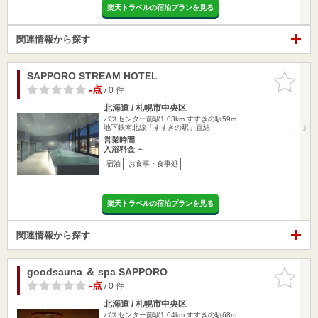
楽天トラベルの宿泊プランを見る
関連情報から探す
SAPPORO STREAM HOTEL
お気に入
りに追加
-点
/ 0 件
北海道 / 札幌市中央区
バスセンター前駅1.03km
すすきの駅59m
地下鉄南北線「すすきの駅」直結
営業時間
入浴料金 ～
宿泊
お食事・食事処
楽天トラベルの宿泊プランを見る
関連情報から探す
goodsauna ＆ spa SAPPORO
お気に入
りに追加
-点
/ 0 件
北海道 / 札幌市中央区
バスセンター前駅1.04km
すすきの駅68m