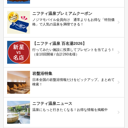
ニフティ温泉プレミアムクーポン
ノジマモバイル会員向け 通常よりもお得な「特別価
格」で人気の温泉を満喫できる！
【ニフティ温泉 百名湯2026】
行ってみたい施設に投票してプレゼントを当てよう！
（全10回開催 / 合計260名様）
岩盤浴特集
日本全国の岩盤浴情報だけをピックアップ。まとめて
検索！
ニフティ温泉ニュース
温泉にもっと行きたくなる！お得な情報を掲載中