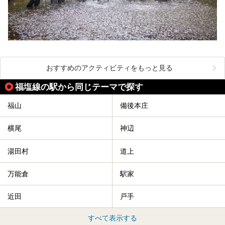
おすすめのアクティビティをもっと見る
福塩線の駅から同じテーマで探す
福山
備後本庄
横尾
神辺
湯田村
道上
万能倉
駅家
近田
戸手
すべて表示する