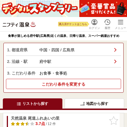
購入済チケットはこちら
ログイン
履歴
メニュー
食事が楽しめる府中駅(広島県)近くの温泉、日帰り温泉、スーパー銭湯おすすめ
1. 都道府県
中国・四国 / 広島県
2. 沿線・駅
府中駅
3. こだわり条件
お食事・食事処
こだわり条件を変更する
リストから探す
地図から探す
天然温泉 尾道ふれあいの里
お気に入
りに追加
3.7点
/ 12 件