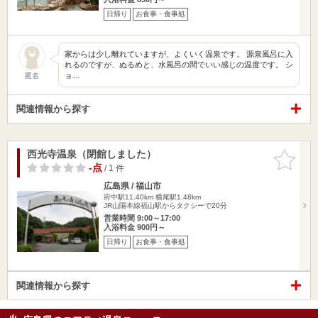
日帰り
お食事・食事処
家からは少し離れていますが、よくいく温泉です。 源泉風呂に入
れるのですが、ぬるめと、水風呂の間でいい感じの温度です。 シ
ョ…
匿名
関連情報から探す
西光寺温泉（閉館しました）
お気に入
りに追加
-点
/ 1 件
広島県 / 福山市
府中駅11.40km
横尾駅1.48km
JR山陽本線福山駅からタクシーで20分
営業時間 9:00～17:00
入浴料金 900円～
日帰り
お食事・食事処
関連情報から探す