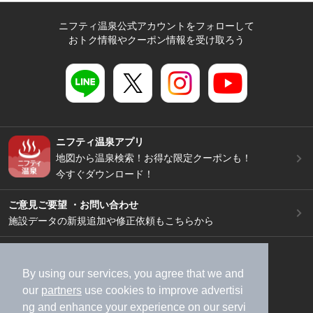
ニフティ温泉公式アカウントをフォローして
おトク情報やクーポン情報を受け取ろう
ニフティ温泉アプリ
地図から温泉検索！お得な限定クーポンも！
今すぐダウンロード！
ご意見ご要望 ・お問い合わせ
施設データの新規追加や修正依頼もこちらから
スマートフォン
/
PC
加盟店募集（資料請求）
広告出稿のご案内
By using our services, you agree that we and
our
partners
use cookies to improve advertisi
利用規約
ライフスタイルMEMBERS+規約
ng and enhance your experience on our servi
特定商取引法に基づく表記
ヘルプ
採用情報