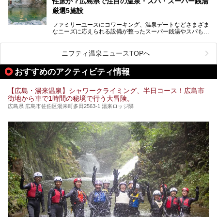
性派か？広島県で注目の温泉・スパ・スーパー銭湯
厳選5施設
ファミリーユースにコワーキング、温泉デートなどさまざま
なニーズに応えられる設備が整ったスーパー銭湯やスパも、
テーマに沿った世界観や息をのむようなオーシャンビューと
いった個性が魅力の温泉も、どちらも充実している広島県。
今回は、そんな広島県にある温浴施設のなかから、筆者が
ニフティ温泉ニュースTOPへ
「一度訪ねてみたい」と気になっている魅力的な施設を5件
ピックアップして紹介します。
おすすめのアクティビティ情報
※2021/07/30時点の情報です。
【広島・湯来温泉】シャワークライミング、半日コース！広島市
街地から車で1時間の秘境で行う大冒険。
広島県 広島市佐伯区湯来町多田2563-1 湯来ロッジ隣