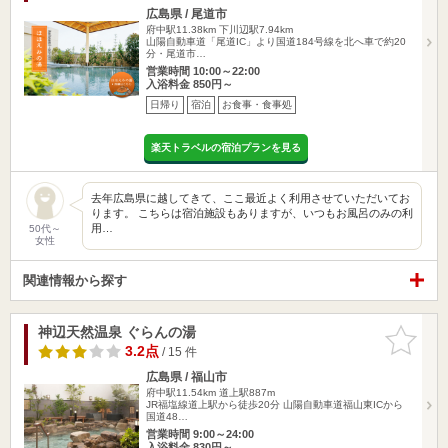
広島県 / 尾道市
府中駅11.38km
下川辺駅7.94km
山陽自動車道「尾道IC」より国道184号線を北へ車で約20
分・尾道市…
営業時間 10:00～22:00
入浴料金 850円～
日帰り
宿泊
お食事・食事処
楽天トラベルの宿泊プランを見る
去年広島県に越してきて、ここ最近よく利用させていただいてお
ります。 こちらは宿泊施設もありますが、いつもお風呂のみの利
用…
50代～
女性
関連情報から探す
神辺天然温泉 ぐらんの湯
お気に入
りに追加
3.2点
/ 15 件
広島県 / 福山市
府中駅11.54km
道上駅887m
JR福塩線道上駅から徒歩20分 山陽自動車道福山東ICから
国道48…
営業時間 9:00～24:00
入浴料金 830円～