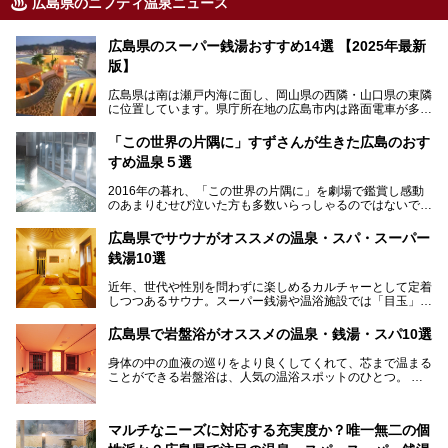
広島県のニフティ温泉ニュース
広島県のスーパー銭湯おすすめ14選 【2025年最新
版】
広島県は南は瀬戸内海に面し、岡山県の西隣・山口県の東隣
に位置しています。県庁所在地の広島市内は路面電車が多数
走る風景でも知られています。
厳島神社と原爆ドームの2つの世界文化遺産があり、年間を
「この世界の片隅に」すずさんが生きた広島のおす
通して多数の観光客が訪れます。工業都市として栄えた呉市
すめ温泉５選
や、坂の町・尾道市など、ゆっくり訪れたい町や観光スポッ
トがいっぱいの魅力的な県です。全国生産量1位のかきやレ
2016年の暮れ、「この世界の片隅に」を劇場で鑑賞し感動
モン、全国にファンが多い広島風お好み焼きなどのグルメも
のあまりむせび泣いた方も多数いらっしゃるのではないでし
充実。
ょうか。
温泉施設も多彩です。今回は、広島県でおすすめのスーパー
あの夏のヒロシマを生きた主人公すずさんの笑顔が、今もど
銭湯をご紹介します。
広島県でサウナがオススメの温泉・スパ・スーパー
こかに輝きつづけていることをふと思い浮かべます。
銭湯10選
そんな映画の舞台となった広島県呉市を中心に、広島のおす
すめ温泉施設をご紹介します！
近年、世代や性別を問わずに楽しめるカルチャーとして定着
しつつあるサウナ。スーパー銭湯や温浴施設では「目玉」と
して積極的にアピールしているお店も数多くあります。じん
わりと身体の内部を温めて発汗を促すサウナは、リフレッシ
広島県で岩盤浴がオススメの温泉・銭湯・スパ10選
ュ効果はもちろん、代謝が高まり健康や美容にも良い影響が
期待されます。今回はそんなサウナにこだわった、広島県内
身体の中の血液の巡りをより良くしてくれて、芯まで温まる
のオススメ温泉・銭湯・スパ10ヶ所を紹介させていただき
ことができる岩盤浴は、人気の温浴スポットのひとつ。
ます。
いつもよりも疲れた時や、心身共に癒されたい時にはおすす
めの場所です。
ここでは、温泉や銭湯と一緒に岩盤浴が楽しむことができ
マルチなニーズに対応する充実度か？唯一無二の個
る、広島県でオススメの温泉・銭湯・スパをご紹介していき
ます！