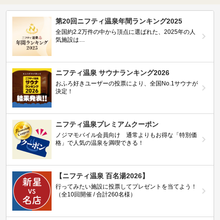
第20回ニフティ温泉年間ランキング2025
全国約2.2万件の中から頂点に選ばれた、2025年の人
気施設は…
ニフティ温泉 サウナランキング2026
おふろ好きユーザーの投票により、全国No.1サウナが
決定！
ニフティ温泉プレミアムクーポン
ノジマモバイル会員向け 通常よりもお得な「特別価
格」で人気の温泉を満喫できる！
【ニフティ温泉 百名湯2026】
行ってみたい施設に投票してプレゼントを当てよう！
（全10回開催 / 合計260名様）