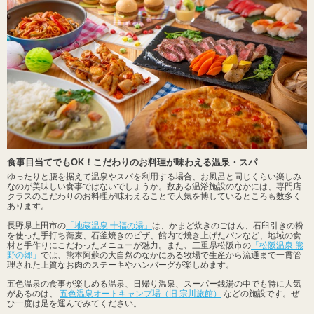
食事目当てでもOK！こだわりのお料理が味わえる温泉・スパ
ゆったりと腰を据えて温泉やスパを利用する場合、お風呂と同じくらい楽しみ
なのが美味しい食事ではないでしょうか。数ある温浴施設のなかには、専門店
クラスのこだわりのお料理が味わえることで人気を博しているところも数多く
あります。
長野県上田市の
「地蔵温泉 十福の湯」
は、かまど炊きのごはん、石臼引きの粉
を使った手打ち蕎麦、石釜焼きのピザ、館内で焼き上げたパンなど、地域の食
材と手作りにこだわったメニューが魅力。また、三重県松阪市の
「松阪温泉 熊
野の郷」
では、熊本阿蘇の大自然のなかにある牧場で生産から流通まで一貫管
理された上質なお肉のステーキやハンバーグが楽しめます。
五色温泉の食事が楽しめる温泉、日帰り温泉、スーパー銭湯の中でも特に人気
があるのは、
五色温泉オートキャンプ場（旧 宗川旅館）
などの施設です。ぜ
ひ一度は足を運んでみてください。