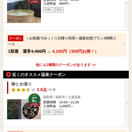
入浴料金 800円～
日帰り
宿泊
＜お部屋でゆっくり日帰り利用＞個室休憩プラン3時間コ
クーポン
ース
1部屋 通常
4,400円
→
4,100円（300円お得！）
他にも2種類のクーポンがあります
近くのオススメ温泉クーポン
御とめ湯り
3.8点
/ 9 件
福島県 / 福島市 / 土湯温泉
営業時間 10:00～21:00
入浴料金 1,500円～
日帰り
宿泊