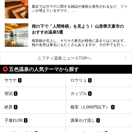
われることからも、山形の深い魅力がうかがえます。
山形県はまた、県内全域に多様な温泉があり、35ある市町
最近ではサウナに関する雑誌や漫画も発売されるなど、ファ
村のすべてで温泉が湧いているという温泉県。そんな山形県
ンが増えているサウナ。
でぜひチェックしたいスーパー銭湯をご紹介します。
しかしサウナは一口にサウナと言っても、ドライサウナ、ス
チームサウナ、塩サウナなどが存在し、施設によって様々な
桜の下で「人間将棋」を見よう！ 山形県天童市の
こだわりを持つ施設も増えています。
おすすめ温泉5選
今回はそんな今話題のサウナが楽しめる、山形県内にあるオ
ススメ温泉・銭湯・スパを10件まとめてご紹介します。
桜前線が北上し、そろそろ東北が桜色に染まりはじめます。
桜の名所は東北にもたくさんありますが、その中でも行って
みたいのは、なんといっても山形県天童市の舞鶴山。
舞鶴山の山頂まで軽いハイキングの気分で登れば、そこでは
ニフティ温泉ニュースTOPへ
なんと「人間将棋」が行われているのです！
五色温泉の人気テーマから探す
「人間将棋」とは昭和31年から毎年春に山形県天童市で行
われている一大イベントで、甲冑や着物姿の武者に扮した人
間が将棋の駒となり、対局を行っているのです。
サウナ
ロウリュ
1
1
人気漫画「３月のライオン」の中でもこの人間将棋のシーン
が描かれ、「坊」こと二海堂氏の甲冑のあまりの似合いっぷ
宿泊
カップル
1
1
りに、思わず吹き出してしまった読者もいることでしょう。
2017年は4月22日（土）・23日（日）に舞鶴山の頂上で行
われます。また、23日は「天童百面指し」が行われ、人間
絶景
格安（1,000円以下）
1
1
将棋終了後、小学生以上の一般市民がプロ棋士と対局するこ
とができます。
子連れOK
源泉かけ流し
1
1
天童市には温泉も多数あるので、桜と人間将棋を見た後はゆ
っくり温泉に浸かってはいかがでしょうか。