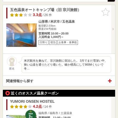
五色温泉オートキャンプ場（旧 宗川旅館）
お気に入
りに追加
3.3点
/ 26 件
山形県 / 米沢市 / 五色温泉
板谷駅2.03km
県道154号経由
営業時間 10:00～20:00
入浴料金 1,000円～
日帰り
宿泊
お食事・食事処
米沢観光を兼ねて、宗川旅館に宿泊した。 3月でまだ雪深い中、
狭い山道を通りたどり着いた。確か標高にして900Mくらいで
冬…
匿名
関連情報から探す
近くのオススメ温泉クーポン
YUMORI ONSEN HOSTEL
4.2点
/ 14 件
福島県 / 福島市 / 土湯温泉
営業時間 11:00～18:00