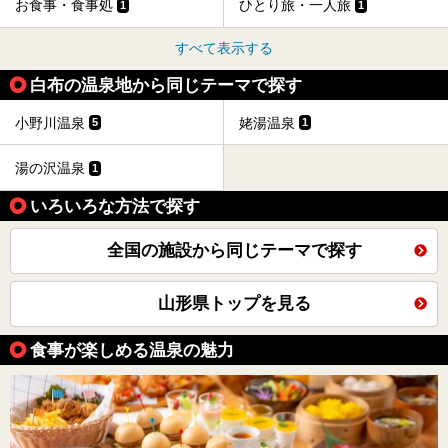
お食事・食事処
ひとり旅・一人旅
1
1
今回は山形県天童市のおすすめ温泉をご紹介します！
すべて表示する
白布の温泉地から同じテーマで探す
小野川温泉
姥湯温泉
5
1
湯の沢温泉
1
いろいろな方法で探す
全国の施設から同じテーマで探す
山形県トップを見る
食事が楽しめる温泉の魅力