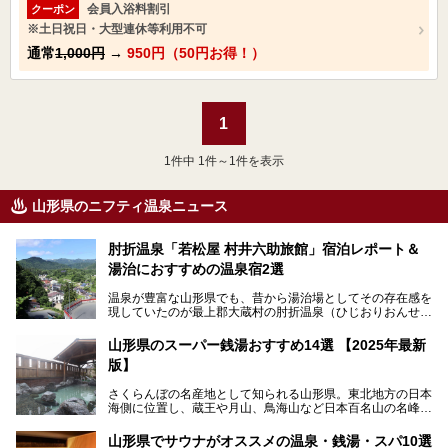
会員入浴料割引
クーポン
※土日祝日・大型連休等利用不可
通常
1,000円
→
950円（50円お得！）
1
1
件中 1件～1件を表示
山形県のニフティ温泉ニュース
肘折温泉「若松屋 村井六助旅館」宿泊レポート＆
湯治におすすめの温泉宿2選
温泉が豊富な山形県でも、昔から湯治場としてその存在感を
現していたのが最上郡大蔵村の肘折温泉（ひじおりおんせ
ん）です。
今回はその肘折温泉の「若松屋 村井六助旅館」に宿泊した
山形県のスーパー銭湯おすすめ14選 【2025年最新
体験レポートとおすすめの温泉宿を2軒ご紹介します。
版】
鄙びた風情があり、源泉掛け流しの旅館も多い肘折温泉は、
じっくり名湯に浸かって癒されたい方にぴったりの温泉地で
さくらんぼの名産地として知られる山形県。東北地方の日本
す。
海側に位置し、蔵王や月山、鳥海山など日本百名山の名峰や
最上川が彩る、自然の美しい地域です。かの松尾芭蕉は「奥
の細道」全行程の1/3にあたる期間を山形県で過ごしたとい
山形県でサウナがオススメの温泉・銭湯・スパ10選