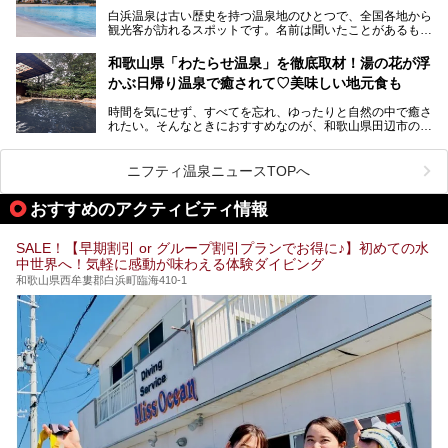
彩朝楽」で2025年9月から人気の「大江戸三つ星バイキン
白浜温泉は古い歴史を持つ温泉地のひとつで、全国各地から
グ」がスタートしました。温泉＆バイキング＆レジャースポ
観光客が訪れるスポットです。名前は聞いたことがあるもの
ットとしてのこのホテルの魅力をたっぷり体験してきたので
の、何県にある温泉地なのか、どのような泉質の温泉なの
早速紹介します！
か、実は知らない方も多いのではないでしょうか。
和歌山県「わたらせ温泉」を徹底取材！湯の花が浮
───
かぶ日帰り温泉で癒されて♡美味しい地元食も
そこで今回は、白浜温泉ビギナー向けの基本情報をご紹介し
提供元：大江戸温泉物語ホテルズ＆リゾーツ株式会社【P
ながら、おすすめの旅館・ホテルをお届けします。また、白
R】
時間を気にせず、すべてを忘れ、ゆったりと自然の中で癒さ
浜温泉を訪れるなら外せない観光スポットも合わせてご紹介
この記事は大江戸温泉物語Premium 白浜彩朝楽のPR記事で
れたい。そんなときにおすすめなのが、和歌山県田辺市の
します。
す。
「わたらせ温泉」です。現地にたどり着くまでの間も、道中
の豊かな山々を眺めながら、どんどん期待が膨らみますよ。
ニフティ温泉ニュースTOPへ
「わたらせ温泉」では、温泉に入れるだけではなく、地元の
特産品を使った食事をいただける「露天食堂」でお腹も満た
おすすめのアクティビティ情報
すことができます。ぜひチェックしてくださいね。
SALE！【早期割引 or グループ割引プランでお得に♪】初めての水
中世界へ！気軽に感動が味わえる体験ダイビング
和歌山県西牟婁郡白浜町臨海410-1