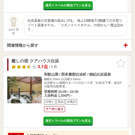
楽天トラベルの宿泊プランを見る
白浜温泉の古賀浦の高台に佇む、地上10階地下2階建ての大型リ
ゾート温泉ホテル。「コガノイベイホテル」の頃から一度は訪れ
て…
40代 男
性
関連情報から探す
癒しの宿 クアハウス白浜
お気に入
りに追加
3.7点
/ 3 件
和歌山県 / 西牟婁郡白浜町 / 南紀白浜温泉
椿駅9.30km
白浜駅3.64km
白浜駅から湯崎行きバス15分バス停「白良浜下車」徒歩5
分阪和自動車道…
営業時間 10:00～22:00
入浴料金 1,500円～
日帰り
宿泊
水風呂
クーポンあり
楽天トラベルの宿泊プランを見る