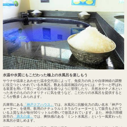
水温や水質にもこだわった極上の水風呂を楽しもう
サウナや温泉とあわせた温冷交代浴によって、免疫力の向上や自律神経の調整
に役立つといわれている水風呂。数ある温浴施設のなかには、チラ―と呼ばれ
る装置を用いて常に一定の水温を保つように管理したり、天然水やナノ水とい
った水そのもののクオリティに気を使うなど、こだわりの水風呂を提供すると
ころが数多くみられます。
兵庫県にある
「神戸クアハウス」
では、水風呂に抗酸化力の高い名水「神戸ウ
ォーター」を使用。飲用のナチュラルミネラルウォーターとして販売もされて
いる上質な水が毎分50リットルの勢いで放流されています。また、神奈川県横
浜市の
「満天の湯」
では、爽快感のある「ミント水風呂」という一風変わった
水風呂が楽しめます。