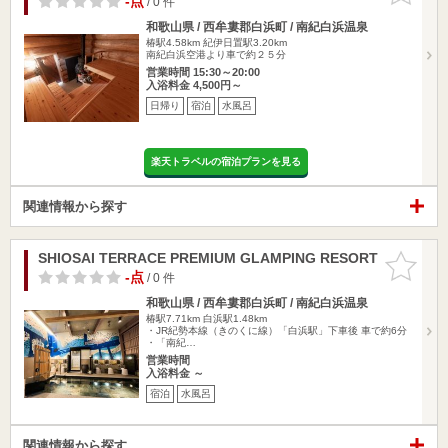
-点
/ 0 件
和歌山県 / 西牟婁郡白浜町 / 南紀白浜温泉
椿駅4.58km
紀伊日置駅3.20km
南紀白浜空港より車で約２５分
営業時間 15:30～20:00
入浴料金 4,500円～
日帰り
宿泊
水風呂
楽天トラベルの宿泊プランを見る
関連情報から探す
SHIOSAI TERRACE PREMIUM GLAMPING RESORT
お気に入
りに追加
-点
/ 0 件
和歌山県 / 西牟婁郡白浜町 / 南紀白浜温泉
椿駅7.71km
白浜駅1.48km
・JR紀勢本線（きのくに線）「白浜駅」下車後 車で約6分
・「南紀…
営業時間
入浴料金 ～
宿泊
水風呂
関連情報から探す