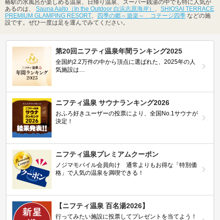
椿駅の水風呂が楽しめる温泉、日帰り温泉、スーパー銭湯の中でも特に人気が
あるのは、
Sauna Aalto（In the Outdoor 白浜志原海岸）
、
SHIOSAI TERRACE
PREMIUM GLAMPING RESORT
、
四季の郷～遊楽～ コテージ四季
などの施
設です。ぜひ一度は足を運んでみてください。
第20回ニフティ温泉年間ランキング2025
全国約2.2万件の中から頂点に選ばれた、2025年の人
気施設は…
ニフティ温泉 サウナランキング2026
おふろ好きユーザーの投票により、全国No.1サウナが
決定！
ニフティ温泉プレミアムクーポン
ノジマモバイル会員向け 通常よりもお得な「特別価
格」で人気の温泉を満喫できる！
【ニフティ温泉 百名湯2026】
行ってみたい施設に投票してプレゼントを当てよう！