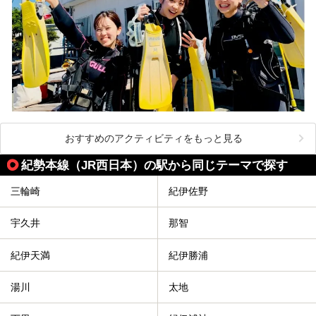
おすすめのアクティビティをもっと見る
紀勢本線（JR西日本）の駅から同じテーマで探す
三輪崎
紀伊佐野
宇久井
那智
紀伊天満
紀伊勝浦
湯川
太地