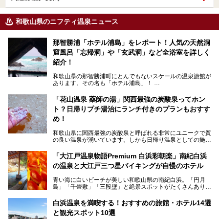
和歌山県のニフティ温泉ニュース
那智勝浦「ホテル浦島」をレポート！人気の天然洞
窟風呂「忘帰洞」や「玄武洞」など全浴室を詳しく
紹介！
和歌山県の那智勝浦町にとんでもないスケールの温泉旅館が
あります。その名も「ホテル浦島」！
4つの館に6ヵ所のお風呂、うち2ヵ所は巨大な天然洞窟温
泉。日本一長いエスカレーターで「本館」と「山上館」を結
「花山温泉 薬師の湯」関西最強の炭酸泉ってホン
び、海を一望する絶景も。
ト？日帰りプチ湯治にランチ付きのプランもおすす
6ヵ所のお風呂のうち5ヵ所までは日帰り入浴も可。可愛ら
め！
しいカメさんの形の送迎船「浦島丸」に乗っていざ、温泉の
湧く竜宮城へ！
和歌山県に関西最強の炭酸泉と呼ばれる非常にユニークで質
の良い温泉が湧いています。しかも日帰り温泉としての施設
───
が整っていて、宿泊までできるんです。名前は「花山温泉
提供元：那智勝浦町【PR】
薬師の湯」。朝一番のお風呂にはパリパリシャリシャリと膜
「大江戸温泉物語Premium 白浜彩朝楽」南紀白浜
この記事は那智勝浦町のPR記事です。
が張って、それを砕きながら入浴できるとか！
の温泉と大江戸三つ星バイキングが自慢のホテル
そんな驚きの「花山温泉」を取材してきました。釜飯などラ
青い海に白いビーチが美しい和歌山県の南紀白浜。「円月
ンチに人気のお食事処メニューも紹介しちゃいます！
島」「千畳敷」「三段壁」と絶景スポットがたくさんありま
す。もちろんいい温泉もたっぷり湧いていて、日本書紀に登
場する歴史の古さから日本三古湯の一つにも。
白浜温泉を満喫する！おすすめの旅館・ホテル14選
と観光スポット10選
そんな「南紀白浜温泉」の「大江戸温泉物語Premium 白浜