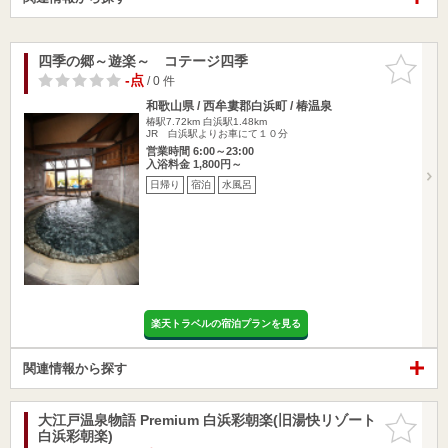
四季の郷～遊楽～ コテージ四季
お気に入
りに追加
-点
/ 0 件
和歌山県 / 西牟婁郡白浜町 / 椿温泉
椿駅7.72km
白浜駅1.48km
JR 白浜駅よりお車にて１０分
営業時間 6:00～23:00
入浴料金 1,800円～
日帰り
宿泊
水風呂
楽天トラベルの宿泊プランを見る
関連情報から探す
大江戸温泉物語 Premium 白浜彩朝楽(旧湯快リゾート
お気に入
白浜彩朝楽)
りに追加