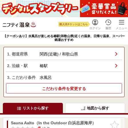
購入済チケットはこちら
ログイン
履歴
メニュー
【クーポンあり】水風呂が楽しめる椿駅(和歌山県)近くの温泉、日帰り温泉、スーパー
銭湯おすすめ
1. 都道府県
関西(近畿) / 和歌山県
2. 沿線・駅
椿駅
3. こだわり条件
水風呂
こだわり条件を変更する
リストから探す
地図から探す
Sauna Aalto（In the Outdoor 白浜志原海岸）
お気に入
りに追加