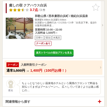
癒しの宿 クアハウス白浜
お気に入
りに追加
3.7点
/ 3 件
和歌山県 / 西牟婁郡白浜町 / 南紀白浜温泉
朝来駅6.69km
白浜駅3.64km
白浜駅から湯崎行きバス15分バス停「白良浜下車」徒歩5
分阪和自動車道…
営業時間 10:00～22:00
入浴料金 1,500円～
日帰り
宿泊
水風呂
クーポンあり
楽天トラベルの宿泊プランを見る
入館料割引クーポン
クーポン
通常
1,500円
→
1,400円（100円お得！）
ちょっとなつかしい温泉地ホテルという風情のフロントで料金を
支払ってまずはプールゾーンへ。 広々していて泳ぐよりは遊ぶ感
じの…
匿名
関連情報から探す