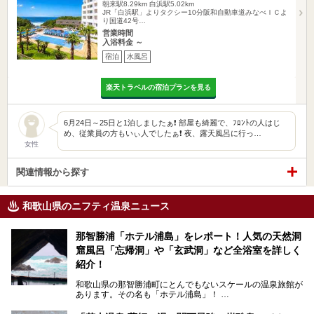
朝来駅8.29km
白浜駅5.02km
JR「白浜駅」よりタクシー10分阪和自動車道みなべＩＣよ
り国道42号…
営業時間
入浴料金 ～
宿泊
水風呂
楽天トラベルの宿泊プランを見る
6月24日～25日と1泊しましたぁ❗ 部屋も綺麗で、ﾌﾛﾝﾄの人はじ
め、従業員の方もいぃ人でしたぁ❗ 夜、露天風呂に行っ…
女性
関連情報から探す
和歌山県のニフティ温泉ニュース
那智勝浦「ホテル浦島」をレポート！人気の天然洞
窟風呂「忘帰洞」や「玄武洞」など全浴室を詳しく
紹介！
和歌山県の那智勝浦町にとんでもないスケールの温泉旅館が
あります。その名も「ホテル浦島」！
4つの館に6ヵ所のお風呂、うち2ヵ所は巨大な天然洞窟温
泉。日本一長いエスカレーターで「本館」と「山上館」を結