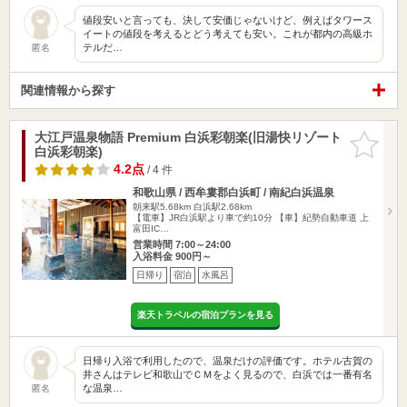
値段安いと言っても、決して安価じゃないけど、例えばタワース
イートの値段を考えるとどう考えても安い。これが都内の高級ホ
テルだ…
匿名
関連情報から探す
大江戸温泉物語 Premium 白浜彩朝楽(旧湯快リゾート
お気に入
白浜彩朝楽)
りに追加
4.2点
/ 4 件
和歌山県 / 西牟婁郡白浜町 / 南紀白浜温泉
朝来駅5.68km
白浜駅2.68km
【電車】JR白浜駅より車で約10分 【車】紀勢自動車道 上
富田IC…
営業時間 7:00～24:00
入浴料金 900円～
日帰り
宿泊
水風呂
楽天トラベルの宿泊プランを見る
日帰り入浴で利用したので、温泉だけの評価です。ホテル古賀の
井さんはテレビ和歌山でＣＭをよく見るので、白浜では一番有名
な温泉…
匿名