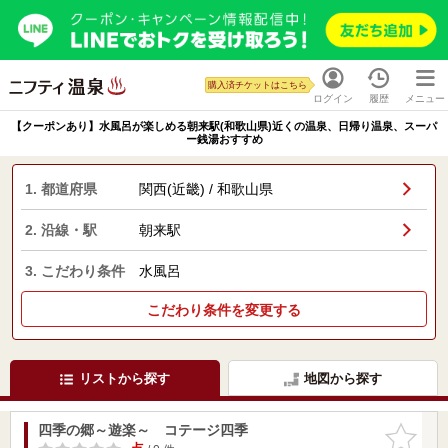
購入済チケットはこちら
ログイン
履歴
メニュー
【クーポンあり】水風呂が楽しめる朝来駅(和歌山県)近くの温泉、日帰り温泉、スーパ
ー銭湯おすすめ
1. 都道府県
関西(近畿) / 和歌山県
2. 沿線・駅
朝来駅
3. こだわり条件
水風呂
こだわり条件を変更する
リストから探す
地図から探す
四季の郷～遊楽～ コテージ四季
お気に入
りに追加