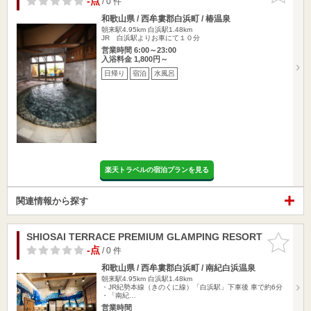
-点
/ 0 件
和歌山県 / 西牟婁郡白浜町 / 椿温泉
朝来駅4.95km
白浜駅1.48km
JR 白浜駅よりお車にて１０分
営業時間 6:00～23:00
入浴料金 1,800円～
日帰り
宿泊
水風呂
楽天トラベルの宿泊プランを見る
関連情報から探す
SHIOSAI TERRACE PREMIUM GLAMPING RESORT
お気に入
りに追加
-点
/ 0 件
和歌山県 / 西牟婁郡白浜町 / 南紀白浜温泉
朝来駅4.95km
白浜駅1.48km
・JR紀勢本線（きのくに線）「白浜駅」下車後 車で約6分
・「南紀…
営業時間