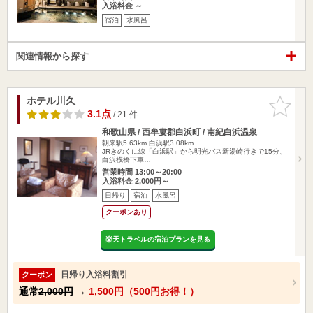
入浴料金 ～
宿泊
水風呂
関連情報から探す
ホテル川久
お気に入
りに追加
3.1点
/ 21 件
和歌山県 / 西牟婁郡白浜町 / 南紀白浜温泉
朝来駅5.63km
白浜駅3.08km
JRきのくに線「白浜駅」から明光バス新湯崎行きで15分、
白浜桟橋下車…
営業時間 13:00～20:00
入浴料金 2,000円～
日帰り
宿泊
水風呂
クーポンあり
楽天トラベルの宿泊プランを見る
日帰り入浴料割引
クーポン
通常
2,000円
→
1,500円（500円お得！）