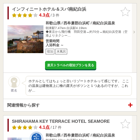
インフィニートホテル＆スパ南紀白浜
お気に入
りに追加
4.3点
/ 3 件
和歌山県 / 西牟婁郡白浜町 / 南紀白浜温泉
朝来駅7.47km
白浜駅4.19km
◆東京から飛行機 羽田空港→約70分→南紀白浜空港（空
港よりタクシー…
営業時間
入浴料金 ～
宿泊
水風呂
楽天トラベルの宿泊プランを見る
ホテルとしてはちょっと古いリゾートホテルって感じです。 ここ
の温泉は建物屋上に檜の露天がポツンと１つあるのですが、これ
が…
匿名
関連情報から探す
SHIRAHAMA KEY TERRACE HOTEL SEAMORE
お気に入
りに追加
4.1点
/ 17 件
和歌山県 / 西牟婁郡白浜町 / 南紀白浜温泉