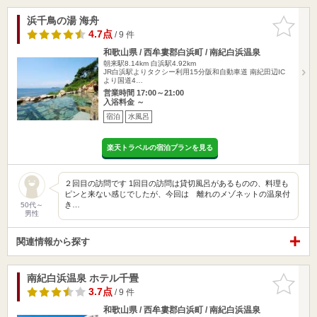
浜千鳥の湯 海舟
お気に入
りに追加
4.7点
/ 9 件
和歌山県 / 西牟婁郡白浜町 / 南紀白浜温泉
朝来駅8.14km
白浜駅4.92km
JR白浜駅よりタクシー利用15分阪和自動車道 南紀田辺IC
より国道4…
営業時間 17:00～21:00
入浴料金 ～
宿泊
水風呂
楽天トラベルの宿泊プランを見る
２回目の訪問です 1回目の訪問は貸切風呂があるものの、料理も
ピンと来ない感じでしたが、今回は 離れのメゾネットの温泉付
き…
50代～
男性
関連情報から探す
南紀白浜温泉 ホテル千畳
お気に入
りに追加
3.7点
/ 9 件
和歌山県 / 西牟婁郡白浜町 / 南紀白浜温泉