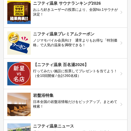
ニフティ温泉 サウナランキング2026
おふろ好きユーザーの投票により、全国No.1サウナが
決定！
ニフティ温泉プレミアムクーポン
ノジマモバイル会員向け 通常よりもお得な「特別価
格」で人気の温泉を満喫できる！
【ニフティ温泉 百名湯2026】
行ってみたい施設に投票してプレゼントを当てよう！
（全10回開催 / 合計260名様）
岩盤浴特集
日本全国の岩盤浴情報だけをピックアップ。まとめて
検索！
ニフティ温泉ニュース