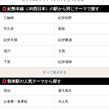
紀勢本線（JR西日本）の駅から同じテーマで探す
三輪崎
紀伊佐野
宇久井
那智
紀伊天満
紀伊勝浦
湯川
太地
下里
紀伊浦神
すべて表示する
朝来駅の人気テーマから探す
宿泊
露天風呂
お食事・食事処
冷え性