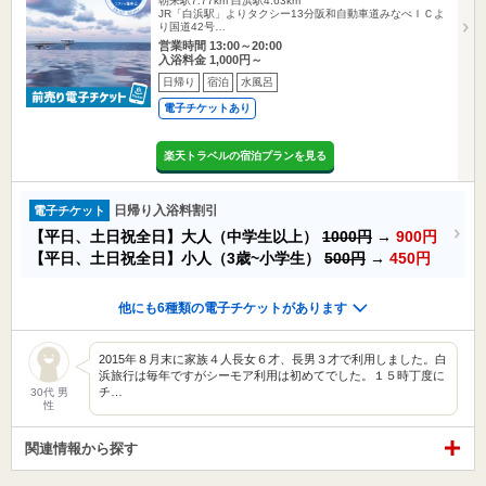
朝来駅7.77km
白浜駅4.63km
JR「白浜駅」よりタクシー13分阪和自動車道みなべＩＣよ
り国道42号…
営業時間 13:00～20:00
入浴料金 1,000円～
日帰り
宿泊
水風呂
電子チケットあり
楽天トラベルの宿泊プランを見る
日帰り入浴料割引
電子チケット
【平日、土日祝全日】大人（中学生以上）
1000円
→
900円
【平日、土日祝全日】小人（3歳~小学生）
500円
→
450円
他にも6種類の電子チケットがあります
2015年８月末に家族４人長女６才、長男３才で利用しました。白
浜旅行は毎年ですがシーモア利用は初めてでした。１５時丁度に
チ…
30代 男
性
関連情報から探す