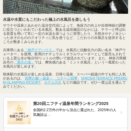
水温や水質にもこだわった極上の水風呂を楽しもう
サウナや温泉とあわせた温冷交代浴によって、免疫力の向上や自律神経の調整
に役立つといわれている水風呂。数ある温浴施設のなかには、チラ―と呼ばれ
る装置を用いて常に一定の水温を保つように管理したり、天然水やナノ水とい
った水そのもののクオリティに気を使うなど、こだわりの水風呂を提供すると
ころが数多くみられます。
兵庫県にある
「神戸クアハウス」
では、水風呂に抗酸化力の高い名水「神戸ウ
ォーター」を使用。飲用のナチュラルミネラルウォーターとして販売もされて
いる上質な水が毎分50リットルの勢いで放流されています。また、神奈川県横
浜市の
「満天の湯」
では、爽快感のある「ミント水風呂」という一風変わった
水風呂が楽しめます。
朝来駅の水風呂が楽しめる温泉、日帰り温泉、スーパー銭湯の中でも特に人気
があるのは、
四季の郷～遊楽～ コテージ四季
、
SHIOSAI TERRACE PREMIU
M GLAMPING RESORT
、
ホテル川久
などの施設です。ぜひ一度は足を運んで
みてください。
第20回ニフティ温泉年間ランキング2025
全国約2.2万件の中から頂点に選ばれた、2025年の人
気施設は…