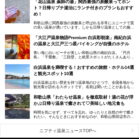
「花山温泉 薬師の湯」関西最強の炭酸泉ってホン
び、海を一望する絶景も。
ト？日帰りプチ湯治にランチ付きのプランもおすす
6ヵ所のお風呂のうち5ヵ所までは日帰り入浴も可。可愛ら
め！
しいカメさんの形の送迎船「浦島丸」に乗っていざ、温泉の
湧く竜宮城へ！
和歌山県に関西最強の炭酸泉と呼ばれる非常にユニークで質
の良い温泉が湧いています。しかも日帰り温泉としての施設
───
が整っていて、宿泊までできるんです。名前は「花山温泉
提供元：那智勝浦町【PR】
薬師の湯」。朝一番のお風呂にはパリパリシャリシャリと膜
「大江戸温泉物語Premium 白浜彩朝楽」南紀白浜
この記事は那智勝浦町のPR記事です。
が張って、それを砕きながら入浴できるとか！
の温泉と大江戸三つ星バイキングが自慢のホテル
そんな驚きの「花山温泉」を取材してきました。釜飯などラ
青い海に白いビーチが美しい和歌山県の南紀白浜。「円月
ンチに人気のお食事処メニューも紹介しちゃいます！
島」「千畳敷」「三段壁」と絶景スポットがたくさんありま
す。もちろんいい温泉もたっぷり湧いていて、日本書紀に登
場する歴史の古さから日本三古湯の一つにも。
白浜温泉を満喫する！おすすめの旅館・ホテル14選
と観光スポット10選
そんな「南紀白浜温泉」の「大江戸温泉物語Premium 白浜
彩朝楽」で2025年9月から人気の「大江戸三つ星バイキン
白浜温泉は古い歴史を持つ温泉地のひとつで、全国各地から
グ」がスタートしました。温泉＆バイキング＆レジャースポ
観光客が訪れるスポットです。名前は聞いたことがあるもの
ットとしてのこのホテルの魅力をたっぷり体験してきたので
の、何県にある温泉地なのか、どのような泉質の温泉なの
早速紹介します！
か、実は知らない方も多いのではないでしょうか。
和歌山県「わたらせ温泉」を徹底取材！湯の花が浮
───
かぶ日帰り温泉で癒されて♡美味しい地元食も
そこで今回は、白浜温泉ビギナー向けの基本情報をご紹介し
提供元：大江戸温泉物語ホテルズ＆リゾーツ株式会社【P
ながら、おすすめの旅館・ホテルをお届けします。また、白
R】
時間を気にせず、すべてを忘れ、ゆったりと自然の中で癒さ
浜温泉を訪れるなら外せない観光スポットも合わせてご紹介
この記事は大江戸温泉物語Premium 白浜彩朝楽のPR記事で
れたい。そんなときにおすすめなのが、和歌山県田辺市の
します。
す。
「わたらせ温泉」です。現地にたどり着くまでの間も、道中
の豊かな山々を眺めながら、どんどん期待が膨らみますよ。
ニフティ温泉ニュースTOPへ
「わたらせ温泉」では、温泉に入れるだけではなく、地元の
特産品を使った食事をいただける「露天食堂」でお腹も満た