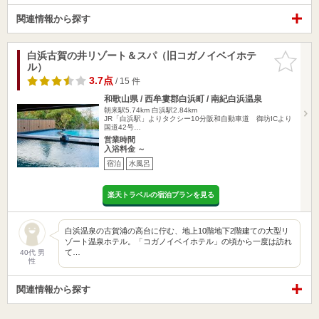
関連情報から探す
白浜古賀の井リゾート＆スパ（旧コガノイベイホテ
お気に入
ル）
りに追加
3.7点
/ 15 件
和歌山県 / 西牟婁郡白浜町 / 南紀白浜温泉
朝来駅5.74km
白浜駅2.84km
JR「白浜駅」よりタクシー10分阪和自動車道 御坊ICより
国道42号…
営業時間
入浴料金 ～
宿泊
水風呂
楽天トラベルの宿泊プランを見る
白浜温泉の古賀浦の高台に佇む、地上10階地下2階建ての大型リ
ゾート温泉ホテル。「コガノイベイホテル」の頃から一度は訪れ
て…
40代 男
性
関連情報から探す