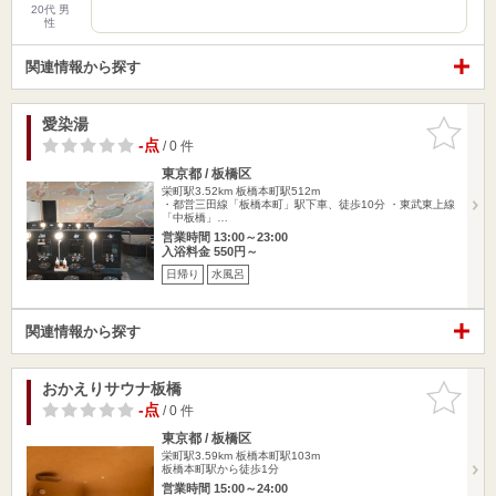
20代 男
性
関連情報から探す
愛染湯
お気に入
りに追加
-点
/ 0 件
東京都 / 板橋区
栄町駅3.52km
板橋本町駅512m
・都営三田線「板橋本町」駅下車、徒歩10分 ・東武東上線
「中板橋」…
営業時間 13:00～23:00
入浴料金 550円～
日帰り
水風呂
関連情報から探す
おかえりサウナ板橋
お気に入
りに追加
-点
/ 0 件
東京都 / 板橋区
栄町駅3.59km
板橋本町駅103m
板橋本町駅から徒歩1分
営業時間 15:00～24:00