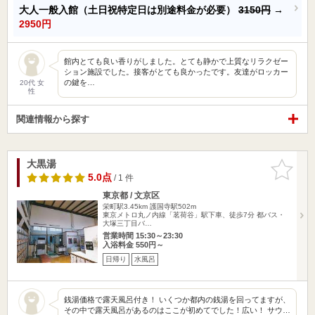
大人一般入館（土日祝特定日は別途料金が必要）
3150円
→
2950円
館内とても良い香りがしました。とても静かで上質なリラクゼー
ション施設でした。接客がとても良かったです。友達がロッカー
の鍵を…
20代 女
性
関連情報から探す
大黒湯
お気に入
りに追加
5.0点
/ 1 件
東京都 / 文京区
栄町駅3.45km
護国寺駅502m
東京メトロ丸ノ内線「茗荷谷」駅下車、徒歩7分 都バス・
大塚三丁目バ…
営業時間 15:30～23:30
入浴料金 550円～
日帰り
水風呂
銭湯価格で露天風呂付き！ いくつか都内の銭湯を回ってますが、
その中で露天風呂があるのはここが初めてでした！広い！ サウ…