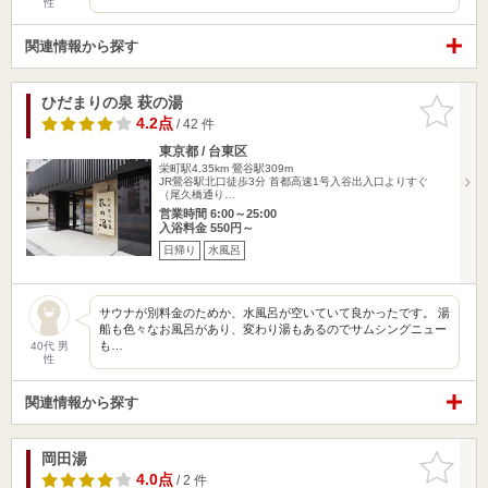
性
関連情報から探す
ひだまりの泉 萩の湯
お気に入
りに追加
4.2点
/ 42 件
東京都 / 台東区
栄町駅4.35km
鶯谷駅309m
JR鶯谷駅北口徒歩3分 首都高速1号入谷出入口よりすぐ
（尾久橋通り…
営業時間 6:00～25:00
入浴料金 550円～
日帰り
水風呂
サウナが別料金のためか、水風呂が空いていて良かったです。 湯
船も色々なお風呂があり、変わり湯もあるのでサムシングニュー
も…
40代 男
性
関連情報から探す
岡田湯
お気に入
りに追加
4.0点
/ 2 件