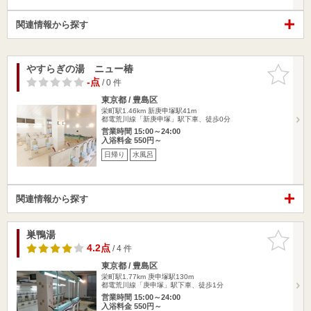
関連情報から探す
やすらぎの湯 ニュー椿
お気に入
りに追加
-点
/ 0 件
東京都 / 豊島区
栄町駅1.46km
新庚申塚駅41m
都電荒川線「新庚申塚」駅下車、徒歩0分
営業時間 15:00～24:00
入浴料金 550円～
日帰り
水風呂
関連情報から探す
巣鴨湯
お気に入
りに追加
4.2点
/ 4 件
東京都 / 豊島区
栄町駅1.77km
庚申塚駅130m
都電荒川線「庚申塚」駅下車、徒歩1分
営業時間 15:00～24:00
入浴料金 550円～