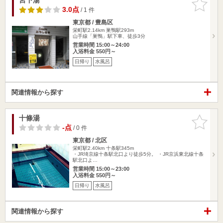
りに追加
3.0点
/ 1 件
東京都 / 豊島区
栄町駅2.14km
巣鴨駅293m
山手線「巣鴨」駅下車、徒歩3分
営業時間 15:00～24:00
入浴料金 550円～
日帰り
水風呂
関連情報から探す
十條湯
お気に入
りに追加
-点
/ 0 件
東京都 / 北区
栄町駅2.40km
十条駅345m
・JR埼京線十条駅北口より徒歩5分。 ・JR京浜東北線十条
駅北口よ…
営業時間 15:00～23:00
入浴料金 550円～
日帰り
水風呂
関連情報から探す