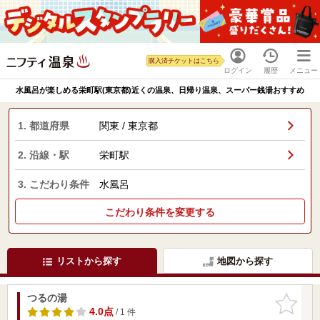
購入済チケットはこちら
ログイン
履歴
メニュー
水風呂が楽しめる栄町駅(東京都)近くの温泉、日帰り温泉、スーパー銭湯おすすめ
1. 都道府県
関東 / 東京都
2. 沿線・駅
栄町駅
3. こだわり条件
水風呂
こだわり条件を変更する
リストから探す
地図から探す
つるの湯
お気に入
りに追加
4.0点
/ 1 件