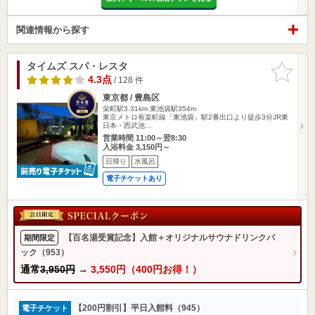
関連情報から探す
タイムズ スパ・レスタ
お気に入
りに追加
4.3点
/ 128 件
東京都 / 豊島区
栄町駅3.31km
東池袋駅354m
東京メトロ有楽町線「東池袋」駅2番出口より徒歩3分JR東
日本・西武池…
営業時間 11:00～翌8:30
入浴料金 3,150円～
日帰り
水風呂
電子チケットあり
【百名湯受賞記念】入館＋オリジナルサウナドリンクパ
期間限定
ック（953）
通常
3,950円
→
3,550円（400円お得！）
【200円割引】平日入館料（945）
電子チケット