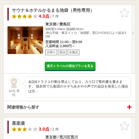
サウナ＆ホテルかるまる池袋（男性専用）
お気に入
りに追加
4.3点
/ 7 件
東京都 / 豊島区
栄町駅3.69km
池袋駅393m
JR山手線・東京メトロ「池袋駅」西口のC6出口より徒歩3
0秒
営業時間 11:00～翌9:00
入浴料金 2,980円～
日帰り
宿泊
水風呂
楽天トラベルの宿泊プランを見る
会話&ドラクエ行動を禁止しており、入り口で誓約書を書きま
す。 脱衣所でも集団のそぞろ歩きや小声での会話を発見した場合
は注…
40代 男
性
関連情報から探す
喜楽湯
お気に入
りに追加
3.0点
/ 2 件
東京都 / 荒川区荒川