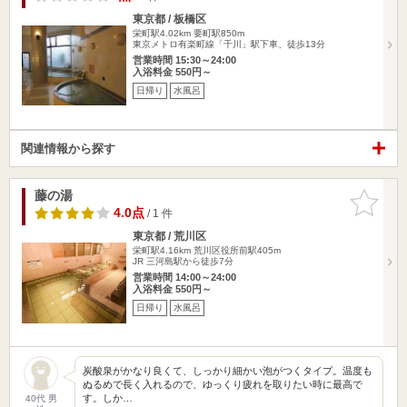
東京都 / 板橋区
栄町駅4.02km
要町駅850m
東京メトロ有楽町線「千川」駅下車、徒歩13分
営業時間 15:30～24:00
入浴料金 550円～
日帰り
水風呂
関連情報から探す
藤の湯
お気に入
りに追加
4.0点
/ 1 件
東京都 / 荒川区
栄町駅4.16km
荒川区役所前駅405m
JR 三河島駅から徒歩7分
営業時間 14:00～24:00
入浴料金 550円～
日帰り
水風呂
炭酸泉がかなり良くて、しっかり細かい泡がつくタイプ。温度も
ぬるめで長く入れるので、ゆっくり疲れを取りたい時に最高で
す。しか…
40代 男