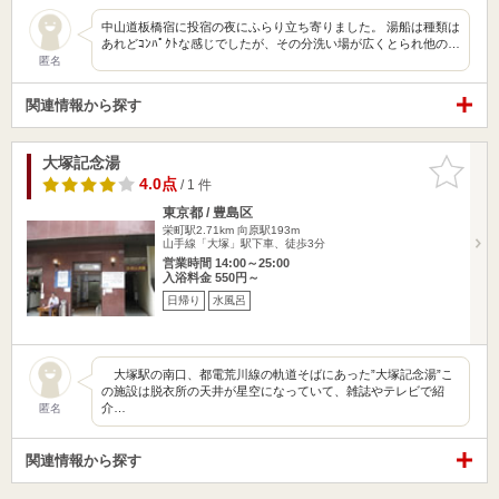
中山道板橋宿に投宿の夜にふらり立ち寄りました。 湯船は種類は
あれどｺﾝﾊﾟｸﾄな感じでしたが、その分洗い場が広くとられ他の…
匿名
関連情報から探す
大塚記念湯
お気に入
りに追加
4.0点
/ 1 件
東京都 / 豊島区
栄町駅2.71km
向原駅193m
山手線「大塚」駅下車、徒歩3分
営業時間 14:00～25:00
入浴料金 550円～
日帰り
水風呂
大塚駅の南口、都電荒川線の軌道そばにあった”大塚記念湯”こ
の施設は脱衣所の天井が星空になっていて、雑誌やテレビで紹
介…
匿名
関連情報から探す