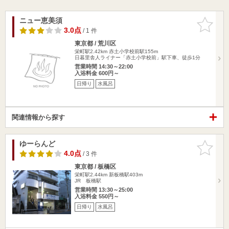
ニュー恵美須
お気に入
りに追加
3.0点
/ 1 件
東京都 / 荒川区
栄町駅2.42km
赤土小学校前駅155m
日暮里舎人ライナー「赤土小学校前」駅下車、徒歩1分
営業時間 14:30～22:00
入浴料金 600円～
日帰り
水風呂
関連情報から探す
ゆーらんど
お気に入
りに追加
4.0点
/ 3 件
東京都 / 板橋区
栄町駅2.44km
新板橋駅403m
JR 板橋駅
営業時間 13:30～25:00
入浴料金 550円～
日帰り
水風呂