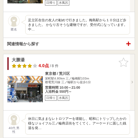
日帰り
水風呂
足立区在住の友人の勧めで行きました。梅島駅から１０分ほど歩
きました。 かなり古そうな建物ですが、受付式になっています。
中…
匿名
関連情報から探す
大勝湯
お気に入
りに追加
4.0点
/ 8 件
東京都 / 荒川区
栄町駅4.80km
三ノ輪橋駅103m
都電荒川線 三ノ輪駅から徒歩1分
営業時間 10:00～21:00
入浴料金 550円～
日帰り
水風呂
休日に気ままなレトロツアーを堪能し、昭和にトリップしたかの
様なジョイフル三ノ輪商店街をてくてく。アーケードに面した銭
湯を発…
40代 男
性