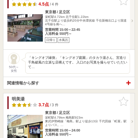
りに追加
4.5点
/ 4 件
東京都 / 足立区
栄町駅4.72km
北千住駅1.22km
北千住駅より徒歩約20分中央環状線 千住新橋出口より国道
4号線を南へ…
営業時間 15:00～22:45
入浴料金 550円～
日帰り
水風呂
「キングオブ縁側」「キングオブ庭園」のタカラ湯さん、宮造り
千鳥破風の立派な店構えです。 入口のお写真を撮らせていただい
て…
50代～
女性
関連情報から探す
明美湯
お気に入
りに追加
3.7点
/ 3 件
東京都 / 足立区
栄町駅4.79km
梅島駅923m
東武伊勢崎線「梅島」駅より徒歩13分 千代田線「町屋」駅
よりバス。…
営業時間 15:00～24:00
入浴料金 550円～