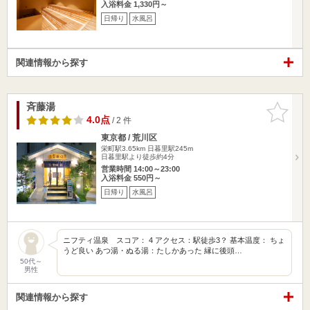
入浴料金 1,330円～
日帰り
水風呂
関連情報から探す
斉藤湯
お気に入
りに追加
4.0点
/ 2 件
東京都 / 荒川区
栄町駅3.65km
日暮里駅245m
日暮里駅より徒歩約4分
営業時間 14:00～23:00
入浴料金 550円～
日帰り
水風呂
ニフティ温泉 スコア： 4 アクセス：駅徒歩3？ 基本温度： ちょ
うど良い あつ湯・ぬる湯：たしかあった 縁に後頭…
50代～
男性
関連情報から探す