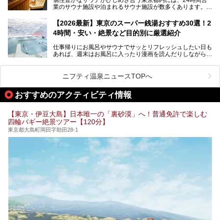
業のサウナ施設や泊まれるサウナ施設が数多くあります。
終電を逃した深夜の利用に限らず、時間を気にしないサウナ
を旅の目的とする「サ旅」や自分へのご褒美のための宿泊な
【2026最新】東京のスーパー銭湯おすすめ30選！2
ど、自分の好きなタイミングで好きなだけサ活ができるのが
4時間・安い・絶景など目的別に厳選紹介
魅力です。
仕事帰りにお風呂やサウナでサッとリフレッシュしたい日も
最近では、男性専用施設だけでなく、カップルや女性に嬉し
あれば、週末はお風呂に入ったり漫画を読んだりしながら一
い個室サウナも増えてきました。
日中ダラダラ過ごしたい日もあると思います。
この記事では、東京都内にある24時間営業のサウナの中か
また、終電を逃してしまい、「このまま朝までゆっくりでき
ら、特におすすめしたい施設14選をご紹介します。
ニフティ温泉ニュースTOPへ
る場所があれば」と探した経験がある人も多いのではないで
宿泊可能な施設もピックアップしているので、ぜひチェック
しょうか。
してみてください。
おすすめのアクティビティ情報
そこで本記事では、東京でおすすめのスーパー銭湯を、目的
別に厳選した30施設からご紹介します。
【東京・伊豆大島】日本唯一の「裏砂漠」へ！普通免許で楽しむ
24時間営業で宿泊できる施設や、1,000円以下で楽しめる安
四輪バギー絶景ツアー【120分】
い施設、デートや休日レジャーにもぴったりなエンタメ要素
が充実した施設など、利用のシーンに合わせて参考にしてく
東京都大島町岡田字助田28-1
ださい。