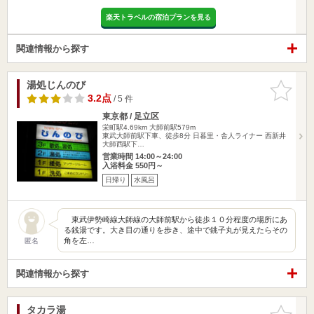
楽天トラベルの宿泊プランを見る
関連情報から探す
湯処じんのび
お気に入
りに追加
3.2点
/ 5 件
東京都 / 足立区
栄町駅4.69km
大師前駅579m
東武大師前駅下車、徒歩8分 日暮里・舎人ライナー 西新井
大師西駅下…
営業時間 14:00～24:00
入浴料金 550円～
日帰り
水風呂
東武伊勢崎線大師線の大師前駅から徒歩１０分程度の場所にあ
る銭湯です。大き目の通りを歩き、途中で銚子丸が見えたらその
角を左…
匿名
関連情報から探す
タカラ湯
お気に入