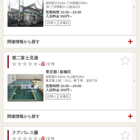
栄町駅3.81km
三河島駅226m
JR 三河島駅から徒歩2分
営業時間 15:00～23:00
入浴料金 550円～
日帰り
水風呂
関連情報から探す
第二富士見湯
お気に入
りに追加
-点
/ 0 件
東京都 / 板橋区
栄町駅3.92km
大山駅538m
東武東上線「大山」駅下車、徒歩7分
営業時間 16:00～24:00
入浴料金 550円～
日帰り
水風呂
関連情報から探す
クアパレス藤
お気に入
りに追加
-点
/ 0 件