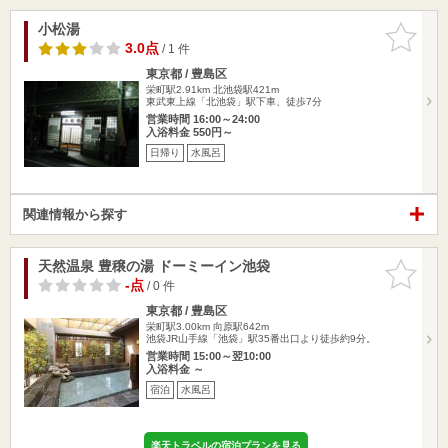
小松湯
お気に入
りに追加
3.0点
/ 1 件
東京都 / 豊島区
栄町駅2.91km
北池袋駅421m
東武東上線「北池袋」駅下車、徒歩7分
営業時間 16:00～24:00
入浴料金 550円～
日帰り
水風呂
関連情報から探す
天然温泉 豊穣の湯 ドーミーイン池袋
お気に入
りに追加
-点
/ 0 件
東京都 / 豊島区
栄町駅3.00km
向原駅642m
池袋JR山手線「池袋」駅35番出口より徒歩約9分。
営業時間 15:00～翌10:00
入浴料金 ～
宿泊
水風呂
楽天トラベルの宿泊プランを見る