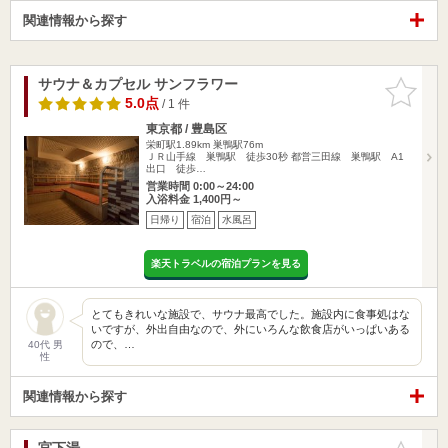
関連情報から探す
サウナ＆カプセル サンフラワー
お気に入
りに追加
5.0点
/ 1 件
東京都 / 豊島区
栄町駅1.89km
巣鴨駅76m
ＪＲ山手線 巣鴨駅 徒歩30秒 都営三田線 巣鴨駅 A1
出口 徒歩…
営業時間 0:00～24:00
入浴料金 1,400円～
日帰り
宿泊
水風呂
楽天トラベルの宿泊プランを見る
とてもきれいな施設で、サウナ最高でした。施設内に食事処はな
いですが、外出自由なので、外にいろんな飲食店がいっぱいある
ので、…
40代 男
性
関連情報から探す
宮下湯
お気に入