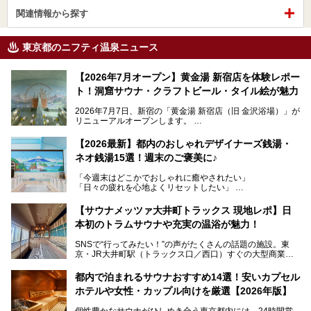
関連情報から探す
東京都のニフティ温泉ニュース
【2026年7月オープン】黄金湯 新宿店を体験レポー
ト！洞窟サウナ・クラフトビール・タイル絵が魅力
2026年7月7日、新宿の「黄金湯 新宿店（旧 金沢浴場）」が
リニューアルオープンします。
レトロでノスタルジックなタイル絵はそのまま、昔からここ
【2026最新】都内のおしゃれデザイナーズ銭湯・
を知る地元の人にも、新しく足を運んでくれる人にも愛され
ネオ銭湯15選！週末のご褒美に♪
る、今の時代の"銭湯"として生まれ変わりました。洞窟のよ
うなユニークなサウナ、自家醸造のクラフトビールが飲める
「今週末はどこかでおしゃれに癒やされたい」
ビアバーなど、新しく登場したスポットも併せて紹介しま
「日々の疲れを心地よくリセットしたい」
す。充実した設備があるのに、基本の入浴料が銭湯価格の5
──そんなときにおすすめなのが、今、都内で大きなブーム
50円というのも嬉しすぎます！
となっている新しいスタイルの銭湯です。
【サウナメッツァ大井町トラックス 現地レポ】日
本初のトラムサウナや充実の温浴が魅力！
最近、SNSやメディアで「デザイナーズ銭湯」や「ネオ銭
湯」という言葉をよく耳にしませんか？
SNSで“行ってみたい！”の声がたくさんの話題の施設。東
京・JR大井町駅（トラックス口／西口）すぐの大型商業施
本記事では、そもそもこれらがどんな銭湯なのか、その気に
設・大井町 トラックスに、2026年3月28日、「サウナメッ
なる違いを分かりやすく解説！さらに、都内で絶対に外せな
ツァ大井町トラックス」がニューオープン。施設の様子をレ
いおしゃれな名店15選を、おすすめの順番で一挙にご紹介
都内で泊まれるサウナおすすめ14選！安いカプセル
ポ―トします。
します。
ホテルや女性・カップル向けを厳選【2026年版】
個性豊かなサウナがひしめき合う東京都内には、24時間営