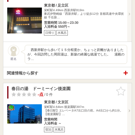
東京都 / 足立区
栄町駅4.49km
西新井駅819m
東武伊勢崎線「西新井駅」より徒歩12分 首都高速中央環状
線 千住新…
営業時間 15:00～23:30
入浴料金 550円～
日帰り
水風呂
西新井駅から歩いて１５分程度か、ちょっと距離がありました
が、今回訪問した岡田湯は、新築の綺麗な銭湯でした。 湯殿の
ラ…
匿名
関連情報から探す
春日の湯 ドーミーイン後楽園
お気に入
りに追加
-点
/ 0 件
東京都 / 文京区
栄町駅4.64km
後楽園駅397m
【春日駅】エレベータA7出口目の前。A4出口から約1分。
【後楽園駅】…
営業時間
入浴料金 ～
宿泊
水風呂