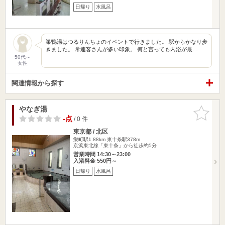
日帰り
水風呂
巣鴨湯はつるりんちょのイベントで行きました。 駅からかなり歩
きました。 常連客さんが多い印象。 何と言っても内浴が最…
50代～
女性
関連情報から探す
やなぎ湯
お気に入
りに追加
-点
/ 0 件
東京都 / 北区
栄町駅1.88km
東十条駅378m
京浜東北線「東十条」から徒歩約5分
営業時間 14:30～23:00
入浴料金 550円～
日帰り
水風呂