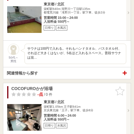
東京都 / 北区
栄町駅640m
滝野川一丁目駅135m
都電荒川線「滝野川一丁目」駅下車、徒歩2分
営業時間 15:00～24:00
入浴料金 550円～
日帰り
水風呂
サウナは100円で入れる。それもハンドタオル、バスタオル付、
それほど大きくはないが、5名ほど入れるスペース。普段サウナ
は混…
50代～
男性
関連情報から探す
COCOFUROかが浴場
お気に入
りに追加
-点
/ 0 件
東京都 / 北区
栄町駅1.05km
王子駅641m
京浜東北線「王子」駅下車、徒歩8分
営業時間 6:00～24:00
入浴料金 550円～
日帰り
水風呂