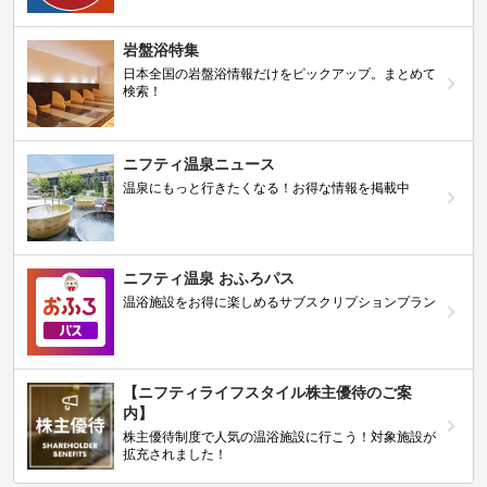
岩盤浴特集
日本全国の岩盤浴情報だけをピックアップ。まとめて
検索！
ニフティ温泉ニュース
温泉にもっと行きたくなる！お得な情報を掲載中
ニフティ温泉 おふろパス
温浴施設をお得に楽しめるサブスクリプションプラン
【ニフティライフスタイル株主優待のご案
内】
株主優待制度で人気の温浴施設に行こう！対象施設が
拡充されました！