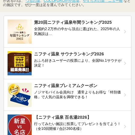
があるのは、
つるの湯
、
COCOFUROかが浴場
、
やすらぎの湯 ニュー椿
など
の施設です。ぜひ一度は足を運んでみてください。
第20回ニフティ温泉年間ランキング2025
全国約2.2万件の中から頂点に選ばれた、2025年の人
気施設は…
ニフティ温泉 サウナランキング2026
おふろ好きユーザーの投票により、全国No.1サウナが
決定！
ニフティ温泉プレミアムクーポン
ノジマモバイル会員向け 通常よりもお得な「特別価
格」で人気の温泉を満喫できる！
【ニフティ温泉 百名湯2026】
行ってみたい施設に投票してプレゼントを当てよう！
（全10回開催 / 合計260名様）