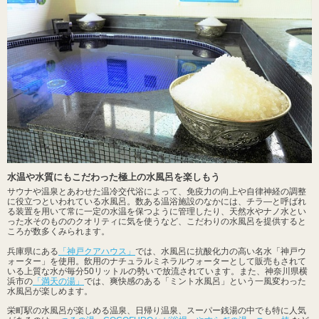
水温や水質にもこだわった極上の水風呂を楽しもう
サウナや温泉とあわせた温冷交代浴によって、免疫力の向上や自律神経の調整
に役立つといわれている水風呂。数ある温浴施設のなかには、チラ―と呼ばれ
る装置を用いて常に一定の水温を保つように管理したり、天然水やナノ水とい
った水そのもののクオリティに気を使うなど、こだわりの水風呂を提供すると
ころが数多くみられます。
兵庫県にある
「神戸クアハウス」
では、水風呂に抗酸化力の高い名水「神戸ウ
ォーター」を使用。飲用のナチュラルミネラルウォーターとして販売もされて
いる上質な水が毎分50リットルの勢いで放流されています。また、神奈川県横
浜市の
「満天の湯」
では、爽快感のある「ミント水風呂」という一風変わった
水風呂が楽しめます。
栄町駅の水風呂が楽しめる温泉、日帰り温泉、スーパー銭湯の中でも特に人気