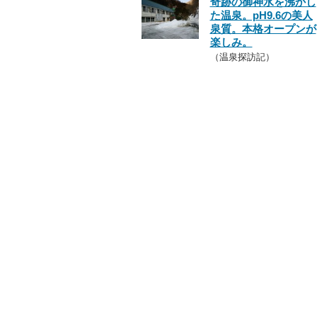
奇跡の御神水を沸かし
た温泉。pH9.6の美人
泉質。本格オープンが
楽しみ。
（温泉探訪記）