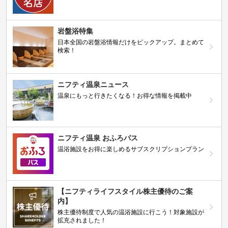
岩盤浴特集
日本全国の岩盤浴情報だけをピックアップ。まとめて
検索！
ニフティ温泉ニュース
温泉にもっと行きたくなる！お得な情報を掲載中
ニフティ温泉 おふろパス
温浴施設をお得に楽しめるサブスクリプションプラン
【ニフティライフスタイル株主優待のご案
内】
株主優待制度で人気の温浴施設に行こう！対象施設が
拡充されました！