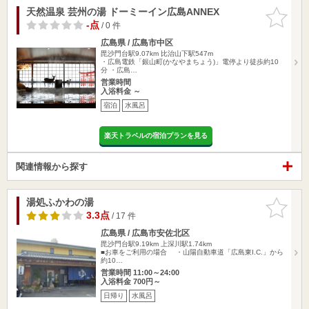
天然温泉 芸州の湯 ドーミーイン広島ANNEX
お気に入
りに追加
-点
/ 0 件
広島県 / 広島市中区
毘沙門台駅9.07km
比治山下駅547m
・広島電鉄「銀山町(かなやまちょう)」電停より徒歩約10
分 ・広島…
営業時間
入浴料金 ～
宿泊
水風呂
楽天トラベルの宿泊プランを見る
関連情報から探す
湯処ふかわの湯
お気に入
りに追加
3.3点
/ 17 件
広島県 / 広島市安佐北区
毘沙門台駅9.19km
上深川駅1.74km
■お車をご利用の場合 ・山陽自動車道「広島東I.C.」から
約10…
営業時間 11:00～24:00
入浴料金 700円～
日帰り
水風呂