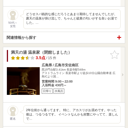
どうせスパ銭的な感じだろうとあまり期待してませんでしたが、
露天の温泉が掛け流しで、ちゃんと硫黄の匂いがする良いお湯で
した。…
50代～
女性
関連情報から探す
満天の湯 温泉家（閉館しました）
お気に入
りに追加
3.5点
/ 15 件
広島県 / 広島市安佐南区
毘沙門台駅3.41km
長楽寺駅548m
アストラムライン 長楽寺駅より徒歩10分山陽自動車道 広
島ICより国…
営業時間 9:00～22:00
入浴料金 430円～
日帰り
水風呂
2年位前から通ってます。 特に、アカスリがお奨めです。やった
後は、つるつるです。 イベントなんかも頻繁にやってて、楽しん
で…
匿名