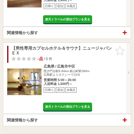
日帰り
宿泊
水風呂
楽天トラベルの宿泊プランを見る
関連情報から探す
【男性専用カプセルホテル＆サウナ】ニュージャパン
お気に入
ＥＸ
りに追加
-点
/ 0 件
広島県 / 広島市中区
毘沙門台駅8.84km
銀山町駅386m
広島駅よりタクシーで10分
営業時間 5:00～26:00
入浴料金 1,500円～
日帰り
宿泊
水風呂
楽天トラベルの宿泊プランを見る
関連情報から探す