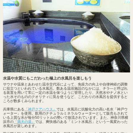
水温や水質にもこだわった極上の水風呂を楽しもう
サウナや温泉とあわせた温冷交代浴によって、免疫力の向上や自律神経の調整
に役立つといわれている水風呂。数ある温浴施設のなかには、チラ―と呼ばれ
る装置を用いて常に一定の水温を保つように管理したり、天然水やナノ水とい
った水そのもののクオリティに気を使うなど、こだわりの水風呂を提供すると
ころが数多くみられます。
兵庫県にある
「神戸クアハウス」
では、水風呂に抗酸化力の高い名水「神戸ウ
ォーター」を使用。飲用のナチュラルミネラルウォーターとして販売もされて
いる上質な水が毎分50リットルの勢いで放流されています。また、神奈川県横
浜市の
「満天の湯」
では、爽快感のある「ミント水風呂」という一風変わった
水風呂が楽しめます。