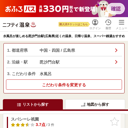
購入済チケットはこちら
ログイン
履歴
メニュー
水風呂が楽しめる毘沙門台駅(広島県)近くの温泉、日帰り温泉、スーパー銭湯おすすめ
1. 都道府県
中国・四国 / 広島県
2. 沿線・駅
毘沙門台駅
3. こだわり条件
水風呂
こだわり条件を変更する
リストから探す
地図から探す
スパシーレ祇園
お気に入
りに追加
3.7点
/ 3 件