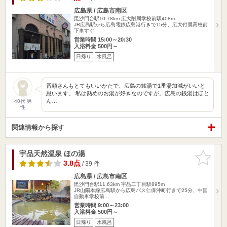
広島県 / 広島市南区
毘沙門台駅10.78km
広大附属学校前駅408m
JR広島駅から広島電鉄広島港行きで15分、広大付属高校前
下車すぐ
営業時間 15:00～20:30
入浴料金 500円～
日帰り
水風呂
番頭さんもとてもいいかたで、広島の銭湯で1番湯加減がいいと
思います。 私は熱めのお湯が好きなのですが。広島の銭湯はほと
ん…
40代 男
性
関連情報から探す
宇品天然温泉 ほの湯
お気に入
りに追加
3.8点
/ 39 件
広島県 / 広島市南区
毘沙門台駅11.63km
宇品二丁目駅895m
JR山陽本線広島駅から広島バス仁保沖町行きで25分、中国
自動車学校前…
営業時間 9:00～23:00
入浴料金 500円～
日帰り
水風呂