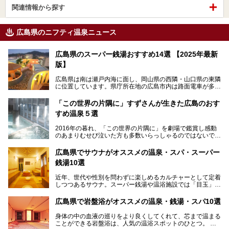
関連情報から探す
広島県のニフティ温泉ニュース
広島県のスーパー銭湯おすすめ14選 【2025年最新
版】
広島県は南は瀬戸内海に面し、岡山県の西隣・山口県の東隣
に位置しています。県庁所在地の広島市内は路面電車が多数
走る風景でも知られています。
厳島神社と原爆ドームの2つの世界文化遺産があり、年間を
「この世界の片隅に」すずさんが生きた広島のおす
通して多数の観光客が訪れます。工業都市として栄えた呉市
すめ温泉５選
や、坂の町・尾道市など、ゆっくり訪れたい町や観光スポッ
トがいっぱいの魅力的な県です。全国生産量1位のかきやレ
2016年の暮れ、「この世界の片隅に」を劇場で鑑賞し感動
モン、全国にファンが多い広島風お好み焼きなどのグルメも
のあまりむせび泣いた方も多数いらっしゃるのではないでし
充実。
ょうか。
温泉施設も多彩です。今回は、広島県でおすすめのスーパー
あの夏のヒロシマを生きた主人公すずさんの笑顔が、今もど
銭湯をご紹介します。
広島県でサウナがオススメの温泉・スパ・スーパー
こかに輝きつづけていることをふと思い浮かべます。
銭湯10選
そんな映画の舞台となった広島県呉市を中心に、広島のおす
すめ温泉施設をご紹介します！
近年、世代や性別を問わずに楽しめるカルチャーとして定着
しつつあるサウナ。スーパー銭湯や温浴施設では「目玉」と
して積極的にアピールしているお店も数多くあります。じん
わりと身体の内部を温めて発汗を促すサウナは、リフレッシ
広島県で岩盤浴がオススメの温泉・銭湯・スパ10選
ュ効果はもちろん、代謝が高まり健康や美容にも良い影響が
期待されます。今回はそんなサウナにこだわった、広島県内
身体の中の血液の巡りをより良くしてくれて、芯まで温まる
のオススメ温泉・銭湯・スパ10ヶ所を紹介させていただき
ことができる岩盤浴は、人気の温浴スポットのひとつ。
ます。