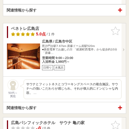
関連情報から探す
ベネトレ広島店
お気に入
りに追加
5.0点
/ 1 件
広島県 / 広島市中区
毘沙門台駅7.67km
原爆ドーム前駅520m
■路面電車でお越しの方 「紙屋町西電停」から徒歩約10分
「原爆…
営業時間 9:00～23:00
入浴料金 1,980円～
日帰り
水風呂
サウナとフィットネスとコワーキングスペースの複合施設。サウ
ナへの強いこだわりが感じられ、それが個人的にドンピシャな内
容。 …
50代～
男性
関連情報から探す
広島パシフィックホテル サウナ 亀の家
お気に入
りに追加
-点
/ 0 件