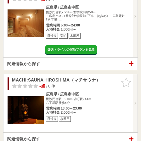
広島県 / 広島市中区
毘沙門台駅7.92km
女学院前駅58m
・広島バス21番線｢女学院前｣下車 徒歩3分 ・広島電鉄
｢八丁堀｣…
営業時間 5:00～24:00
入浴料金 1,800円～
日帰り
宿泊
水風呂
楽天トラベルの宿泊プランを見る
関連情報から探す
MACHI:SAUNA HIROSHIMA（マチサウナ）
お気に入
りに追加
-点
/ 0 件
広島県 / 広島市中区
毘沙門台駅8.21km
胡町駅244m
八丁堀駅徒歩5分
営業時間 13:00～23:00
入浴料金 2,000円～
日帰り
水風呂
関連情報から探す