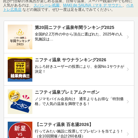
毘沙門台駅の水風呂が楽しめる温泉、日帰り温泉、スーパー銭湯の中でも特に
人気があるのは、
スパシーレ祇園
、
MAKI de SAUNA（マキ デ サウナ）
、
ベネ
トレ広島店
などの施設です。ぜひ一度は足を運んでみてください。
第20回ニフティ温泉年間ランキング2025
全国約2.2万件の中から頂点に選ばれた、2025年の人
気施設は…
ニフティ温泉 サウナランキング2026
おふろ好きユーザーの投票により、全国No.1サウナが
決定！
ニフティ温泉プレミアムクーポン
ノジマモバイル会員向け 通常よりもお得な「特別価
格」で人気の温泉を満喫できる！
【ニフティ温泉 百名湯2026】
行ってみたい施設に投票してプレゼントを当てよう！
（全10回開催 / 合計260名様）