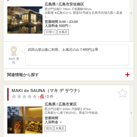
広島県 / 広島市安佐南区
毘沙門台駅2.76km
下祇園駅581m
自動車 ●広島ICから 国道54号線を広島市街地方面へ直進
し、「…
営業時間 9:00～23:00
入浴料金 500円～
日帰り
水風呂
武田山登山後に利用。 お風呂のみで480円は🉐
40代 男
性
関連情報から探す
MAKI de SAUNA（マキ デ サウナ）
お気に入
りに追加
-点
/ 0 件
広島県 / 広島市東区
毘沙門台駅7.02km
戸坂駅2.97km
広島駅から車で約20分。県道70号経由
営業時間
入浴料金 ～
宿泊
水風呂