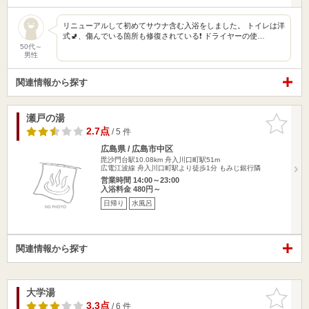
リニューアルして初めてサウナ含む入浴をしました。 トイレは洋
式🚽、傷んでいる箇所も修復されている❗️ ドライヤーの使…
50代～
男性
関連情報から探す
瀬戸の湯
お気に入
りに追加
2.7点
/ 5 件
広島県 / 広島市中区
毘沙門台駅10.08km
舟入川口町駅51m
広電江波線 舟入川口町駅より徒歩1分 もみじ銀行隣
営業時間 14:00～23:00
入浴料金 480円～
日帰り
水風呂
関連情報から探す
大学湯
お気に入
りに追加
3.3点
/ 6 件