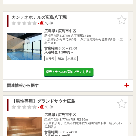
カンデオホテルズ広島八丁堀
お気に入
りに追加
-点
/ 0 件
広島県 / 広島市中区
毘沙門台駅8.27km
八丁堀駅141m
・広島駅から車で約5分 ・八丁堀電停から徒歩約2分 ・広
島バスセ…
営業時間 6:00～23:00
入浴料金 1,200円～
日帰り
宿泊
水風呂
楽天トラベルの宿泊プランを見る
関連情報から探す
【男性専用】グランドサウナ広島
お気に入
りに追加
-点
/ 0 件
広島県 / 広島市中区
毘沙門台駅8.77km
胡町駅319m
▪︎広島駅より、広島市内電車にて胡町電停下車、徒歩5分 ▪
広島駅よ…
営業時間 0:00～24:00
入浴料金 1,400円～