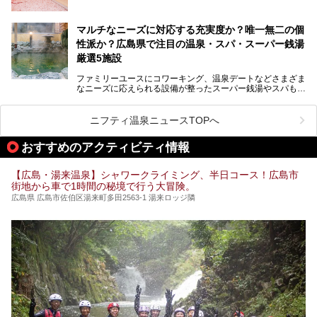
いつもよりも疲れた時や、心身共に癒されたい時にはおすす
めの場所です。
ここでは、温泉や銭湯と一緒に岩盤浴が楽しむことができ
マルチなニーズに対応する充実度か？唯一無二の個
る、広島県でオススメの温泉・銭湯・スパをご紹介していき
ます！
性派か？広島県で注目の温泉・スパ・スーパー銭湯
厳選5施設
ファミリーユースにコワーキング、温泉デートなどさまざま
なニーズに応えられる設備が整ったスーパー銭湯やスパも、
テーマに沿った世界観や息をのむようなオーシャンビューと
いった個性が魅力の温泉も、どちらも充実している広島県。
今回は、そんな広島県にある温浴施設のなかから、筆者が
ニフティ温泉ニュースTOPへ
「一度訪ねてみたい」と気になっている魅力的な施設を5件
ピックアップして紹介します。
おすすめのアクティビティ情報
※2021/07/30時点の情報です。
【広島・湯来温泉】シャワークライミング、半日コース！広島市
街地から車で1時間の秘境で行う大冒険。
広島県 広島市佐伯区湯来町多田2563-1 湯来ロッジ隣