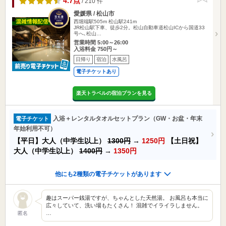
4.7点
/ 210 件
愛媛県 / 松山市
西堀端駅505m
松山駅241m
JR松山駅下車、徒歩2分。松山自動車道松山ICから国道33
号へ､松山…
営業時間 5:00～26:00
入浴料金 750円～
日帰り
宿泊
水風呂
電子チケットあり
楽天トラベルの宿泊プランを見る
入浴＋レンタルタオルセットプラン（GW・お盆・年末
電子チケット
年始利用不可）
【平日】大人（中学生以上）
1300円
→
1250円
【土日祝】
大人（中学生以上）
1400円
→
1350円
他にも2種類の電子チケットがあります
趣はスーパー銭湯ですが、ちゃんとした天然湯。 お風呂も本当に
広々していて、洗い場もたくさん！ 混雑でイライラしません。
…
匿名