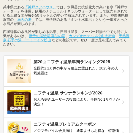
兵庫県にある
「神戸クアハウス」
では、水風呂に抗酸化力の高い名水「神戸ウ
ォーター」を使用。飲用のナチュラルミネラルウォーターとして販売もされて
いる上質な水が毎分50リットルの勢いで放流されています。また、神奈川県横
浜市の
「満天の湯」
では、爽快感のある「ミント水風呂」という一風変わった
水風呂が楽しめます。
西堀端駅の水風呂が楽しめる温泉、日帰り温泉、スーパー銭湯の中でも特に人
気があるのは、
伊予の湯治場 喜助の湯
、
カンデオホテルズ松山大街道
、
天然温
泉 石手の湯 ドーミーイン松山
などの施設です。ぜひ一度は足を運んでみてく
ださい。
第20回ニフティ温泉年間ランキング2025
全国約2.2万件の中から頂点に選ばれた、2025年の人
気施設は…
ニフティ温泉 サウナランキング2026
おふろ好きユーザーの投票により、全国No.1サウナが
決定！
ニフティ温泉プレミアムクーポン
ノジマモバイル会員向け 通常よりもお得な「特別価