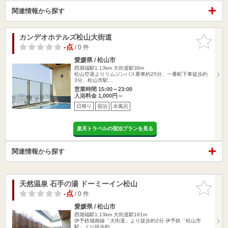
関連情報から探す
カンデオホテルズ松山大街道
お気に入
りに追加
-点
/ 0 件
愛媛県 / 松山市
西堀端駅1.13km
大街道駅38m
松山空港よりリムジンバス乗車約25分、一番町下車徒歩約
3分。松山市駅…
営業時間 15:00～23:00
入浴料金 1,000円～
日帰り
宿泊
水風呂
楽天トラベルの宿泊プランを見る
関連情報から探す
天然温泉 石手の湯 ドーミーイン松山
お気に入
りに追加
-点
/ 0 件
愛媛県 / 松山市
西堀端駅1.13km
大街道駅181m
伊予鉄城南線「大街道」より徒歩約2分 伊予鉄「松山市
駅」より徒歩約…