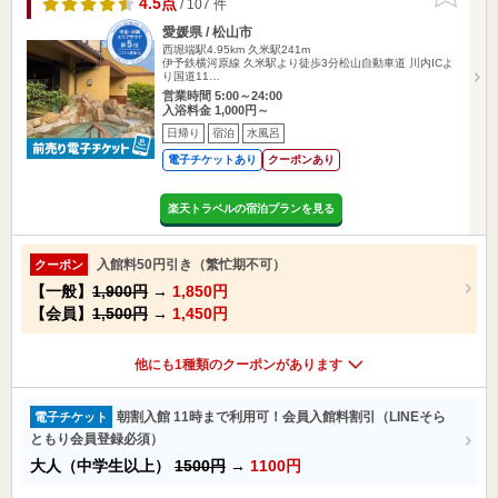
4.5点
/ 107 件
愛媛県 / 松山市
西堀端駅4.95km
久米駅241m
伊予鉄横河原線 久米駅より徒歩3分松山自動車道 川内ICよ
り国道11…
営業時間 5:00～24:00
入浴料金 1,000円～
日帰り
宿泊
水風呂
電子チケットあり
クーポンあり
楽天トラベルの宿泊プランを見る
入館料50円引き（繁忙期不可）
クーポン
【一般】
1,900円
→
1,850円
【会員】
1,500円
→
1,450円
他にも1種類のクーポンがあります
朝割入館 11時まで利用可！会員入館料割引（LINEそら
電子チケット
ともり会員登録必須）
大人（中学生以上）
1500円
→
1100円