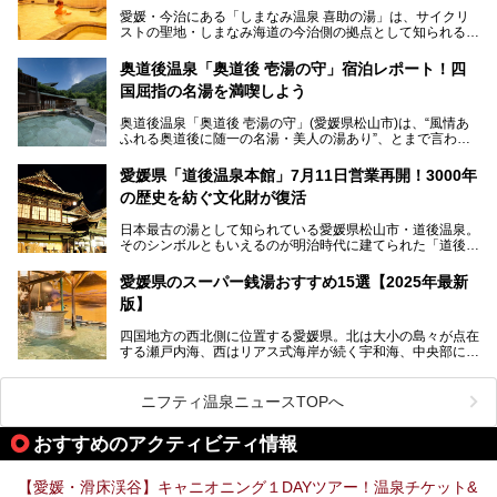
届けします。読めばきっと、行きたくなること間違いなし！
愛媛・今治にある「しまなみ温泉 喜助の湯」は、サイクリ
ストの聖地・しまなみ海道の今治側の拠点として知られる人
気の温泉施設。「日本一サイクリストが集まる温泉」とも呼
ばれていて、自転車ロッカーや工具、給水サービスなど、旅
奥道後温泉「奥道後 壱湯の守」宿泊レポート！四
人に嬉しい工夫がたっぷり。お風呂は内湯から半露天、サウ
国屈指の名湯を満喫しよう
ナまで種類豊富で広々空間。泉質も温度もバリエーション豊
かで、湯めぐり感覚で楽しめちゃいます。
奥道後温泉「奥道後 壱湯の守」(愛媛県松山市)は、“風情あ
ふれる奥道後に随一の名湯・美人の湯あり”、とまで言われ
る四国屈指の名湯です。最も有名なのが、西日本最大級の大
今回は人気のこの施設の中でも、特におすすめしたい3つの
露天風呂。日々の生活から隔離された非日常感を味わえま
ポイントについて厳選してお届けします。読めばきっと、行
愛媛県「道後温泉本館」7月11日営業再開！3000年
す。
きたくなること間違いなし！
の歴史を紡ぐ文化財が復活
日帰り入浴も可能ですが、宿泊してじっくり楽しむのがベス
日本最古の湯として知られている愛媛県松山市・道後温泉。
ト。今回はニフティ温泉ライターである筆者自ら宿泊し、名
そのシンボルともいえるのが明治時代に建てられた「道後温
物の大露天風呂「翠明の湯」の全浴槽をご紹介。また、パブ
泉本館」です。平成31年1月から約5年半にわたって行って
リックスペース・貸切露天風呂・客室・食事など、多角的に
いた保存修理工事が終わり、いよいよ2024年7月11日から
その魅力をご紹介します！
愛媛県のスーパー銭湯おすすめ15選【2025年最新
全館営業再開となります。
版】
四国地方の西北側に位置する愛媛県。北は大小の島々が点在
する瀬戸内海、西はリアス式海岸が続く宇和海、中央部には
西日本最高峰の石鎚山とその連山に囲まれたバラエティ豊か
な自然と、温暖な気候が魅力の県です。
日本最古の温泉といわれる道後温泉を筆頭に、多くの温泉が
ニフティ温泉ニュースTOPへ
ある愛媛県は、スーパー銭湯も豊富です。中には、中四国地
方を代表する人気の施設も。今回は、愛媛県の誇るスーパー
おすすめのアクティビティ情報
銭湯をピックアップしました。
【愛媛・滑床渓谷】キャニオニング１DAYツアー！温泉チケット&