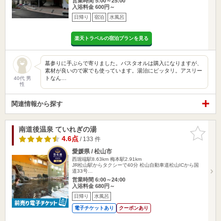
営業時間 5:00～25:00
入浴料金 600円～
日帰り
宿泊
水風呂
楽天トラベルの宿泊プランを見る
墓参りに手ぶらで寄りました。バスタオルは購入になりますが、
素材が良いので家でも使っています。湯治にピッタリ。アスリー
トなん…
40代 男
性
関連情報から探す
南道後温泉 ていれぎの湯
お気に入
りに追加
4.6点
/ 133 件
愛媛県 / 松山市
西堀端駅8.63km
梅本駅2.91km
JR松山駅からタクシーで40分 松山自動車道松山ICから国
道33号…
営業時間 6:00～24:00
入浴料金 680円～
日帰り
水風呂
電子チケットあり
クーポンあり