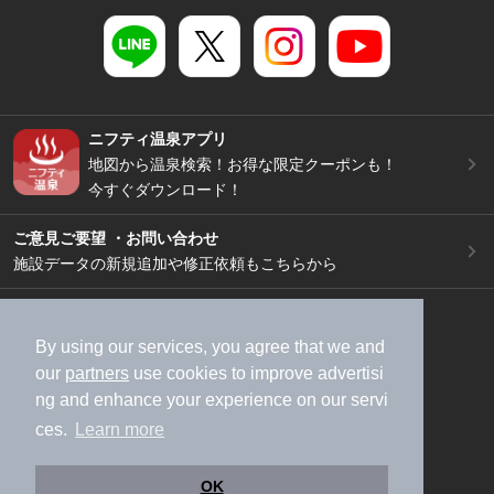
ニフティ温泉アプリ
地図から温泉検索！お得な限定クーポンも！
今すぐダウンロード！
ご意見ご要望 ・お問い合わせ
施設データの新規追加や修正依頼もこちらから
スマートフォン
/
PC
加盟店募集（資料請求）
広告出稿のご案内
By using our services, you agree that we and
our
partners
use cookies to improve advertisi
利用規約
ライフスタイルMEMBERS+規約
ng and enhance your experience on our servi
特定商取引法に基づく表記
ヘルプ
採用情報
ces.
Learn more
運営会社
個人情報保護ポリシー
©NIFTY Lifestyle Co., Ltd.
OK