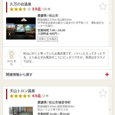
久万の台温泉
お気に入
りに追加
3.5点
/ 10 件
愛媛県 / 松山市
西堀端駅2.27km
衣山駅520m
伊予鉄高浜線衣山駅から徒歩7分 伊予鉄バス 運転免許セ
ンター方面行…
営業時間 7:00～24:00
入浴料金 600円～
日帰り
水風呂
松山に行くと寄っていたお風呂屋です。パパっと入ってさっとで
る、とりあえずお風呂行こうにピッタリですが、長居はオススメ
ではな…
40代 男
性
関連情報から探す
天山トロン温泉
お気に入
りに追加
4.5点
/ 2 件
愛媛県 / 松山市福音寺町
西堀端駅2.81km
福音寺駅684m
松山ＩＣより車で約２０分
営業時間 12:00～翌10:00