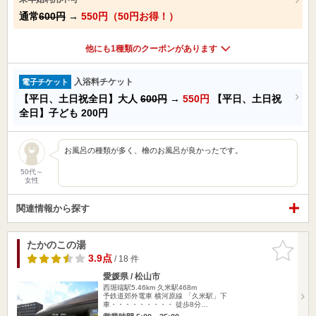
通常
600円
→
550円（50円お得！）
他にも1種類のクーポンがあります
入浴料チケット
電子チケット
【平日、土日祝全日】大人
600円
→
550円
【平日、土日祝
全日】子ども
200円
お風呂の種類が多く、檜のお風呂が良かったです。
50代～
女性
関連情報から探す
たかのこの湯
お気に入
りに追加
3.9点
/ 18 件
愛媛県 / 松山市
西堀端駅5.46km
久米駅468m
予鉄道郊外電車 横河原線 「久米駅」下
車・・・・・・・・・ 徒歩8分…