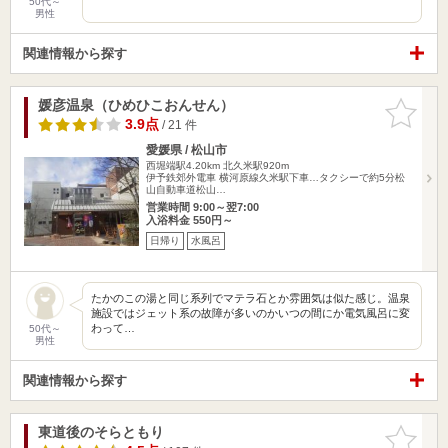
50代～
男性
関連情報から探す
媛彦温泉（ひめひこおんせん）
お気に入
りに追加
3.9点
/ 21 件
愛媛県 / 松山市
西堀端駅4.20km
北久米駅920m
伊予鉄郊外電車 横河原線久米駅下車…タクシーで約5分松
山自動車道松山…
営業時間 9:00～翌7:00
入浴料金 550円～
日帰り
水風呂
たかのこの湯と同じ系列でマテラ石とか雰囲気は似た感じ。温泉
施設ではジェット系の故障が多いのかいつの間にか電気風呂に変
わって…
50代～
男性
関連情報から探す
東道後のそらともり
お気に入
りに追加