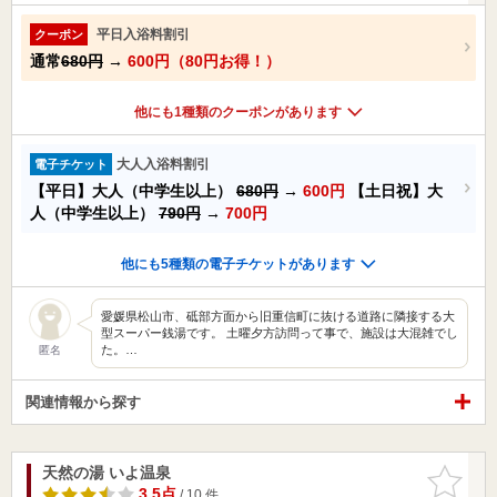
平日入浴料割引
クーポン
通常
680円
→
600円（80円お得！）
他にも1種類のクーポンがあります
大人入浴料割引
電子チケット
【平日】大人（中学生以上）
680円
→
600円
【土日祝】大
人（中学生以上）
790円
→
700円
他にも5種類の電子チケットがあります
愛媛県松山市、砥部方面から旧重信町に抜ける道路に隣接する大
型スーパー銭湯です。 土曜夕方訪問って事で、施設は大混雑でし
た。…
匿名
関連情報から探す
天然の湯 いよ温泉
お気に入
りに追加
3.5点
/ 10 件