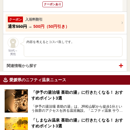
クーポンあり
入浴料割引
クーポン
通常
550円
→
500円（50円引き）
内容を考えるとコスパ良しです。
50代～
男性
関連情報から探す
愛媛県のニフティ温泉ニュース
「伊予の湯治場 喜助の湯」に行きたくなる！ おす
すめポイント3選
「伊予の湯治場 喜助の湯」は、JR松山駅から徒歩1分とい
う抜群のアクセスを誇る温浴施設。「ニフティ温泉 サウナ
ランキング」で2年連続1位を獲得し、全国から多くのサウ
ナーが訪れる人気スポットです。天然温泉・サウナ・岩盤
「しまなみ温泉 喜助の湯」に行きたくなる！ おす
浴・食事・宿泊まで“癒しのすべて”がそろう人気施設の中で
すめポイント3選
も、特におすすめしたい3つのポイントについて厳選してお