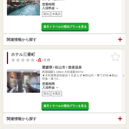
営業時間
入浴料金 ～
宿泊
水風呂
楽天トラベルの宿泊プランを見る
関連情報から探す
ホテル三番町
お気に入
りに追加
-点
/ 0 件
愛媛県 / 松山市 / 道後温泉
西堀端駅1.19km
大街道駅307m
★大街道商店街徒歩１分足らず★松山IC～車で15分★松山
空港～車で2…
営業時間
入浴料金 ～
宿泊
水風呂
楽天トラベルの宿泊プランを見る
関連情報から探す