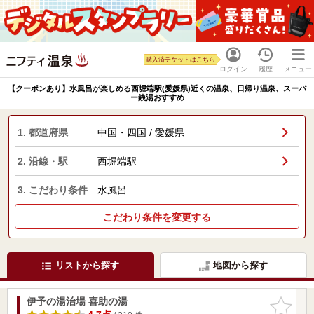
購入済チケットはこちら
ログイン
履歴
メニュー
【クーポンあり】水風呂が楽しめる西堀端駅(愛媛県)近くの温泉、日帰り温泉、スーパ
ー銭湯おすすめ
1. 都道府県
中国・四国 / 愛媛県
2. 沿線・駅
西堀端駅
3. こだわり条件
水風呂
こだわり条件を変更する
リストから探す
地図から探す
伊予の湯治場 喜助の湯
お気に入
りに追加