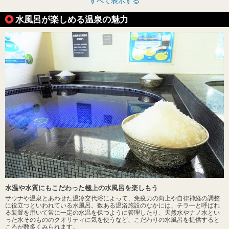
すべて表示する
水風呂が楽しめる温泉の魅力
水温や水質にもこだわった極上の水風呂を楽しもう
サウナや温泉とあわせた温冷交代浴によって、免疫力の向上や自律神経の調整
に役立つといわれている水風呂。数ある温浴施設のなかには、チラ―と呼ばれ
る装置を用いて常に一定の水温を保つように管理したり、天然水やナノ水とい
った水そのもののクオリティに気を使うなど、こだわりの水風呂を提供すると
ころが数多くみられます。