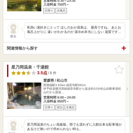
営業時間 5:30～23:30
入浴料金 750円～
日帰り
水風呂
私熱い湯好きにとって ほしのおか温泉は、 最高ですね。 あとお
風呂上がりに 違いがわかるのが 湯冷め本当にしない 湯質です…
匿名
関連情報から探す
星乃岡温泉・千湯館
お気に入
りに追加
3.5点
/ 8 件
愛媛県 / 松山市
西堀端駅3.63km
福音寺駅662m
伊予鉄道横河原線福音寺駅から徒歩約10分松山自動車道松
山ICから国道…
営業時間 6:00～24:00
入浴料金 850円～
日帰り
宿泊
水風呂
星乃岡温泉のちょい高級版。雨でも濡れずに入館出来る駐車場が
あるけど狭いので停められない時も。