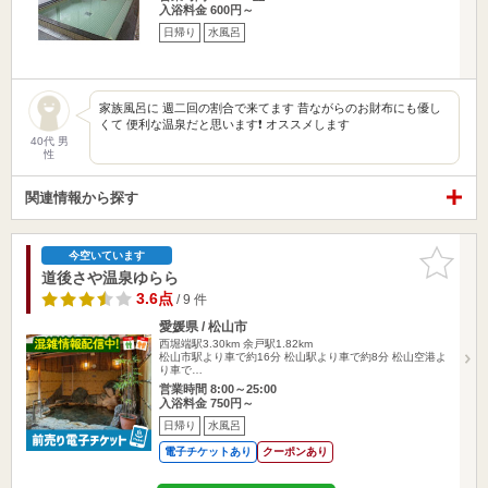
入浴料金 600円～
日帰り
水風呂
家族風呂に 週二回の割合で来てます 昔ながらのお財布にも優し
くて 便利な温泉だと思います❗ オススメします
40代 男
性
関連情報から探す
お気に入
今空いています
りに追加
道後さや温泉ゆらら
3.6点
/ 9 件
愛媛県 / 松山市
西堀端駅3.30km
余戸駅1.82km
松山市駅より車で約16分 松山駅より車で約8分 松山空港よ
り車で…
営業時間 8:00～25:00
入浴料金 750円～
日帰り
水風呂
電子チケットあり
クーポンあり