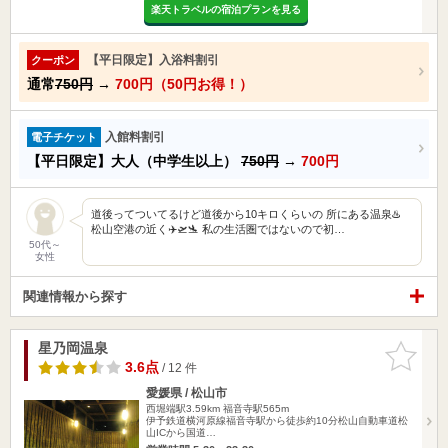
楽天トラベルの宿泊プランを見る
【平日限定】入浴料割引
クーポン
通常
750円
→
700円（50円お得！）
入館料割引
電子チケット
【平日限定】大人（中学生以上）
750円
→
700円
道後ってついてるけど道後から10キロくらいの 所にある温泉♨️
松山空港の近く✈️🛫🛬 私の生活圏ではないので初…
50代～
女性
関連情報から探す
星乃岡温泉
お気に入
りに追加
3.6点
/ 12 件
愛媛県 / 松山市
西堀端駅3.59km
福音寺駅565m
伊予鉄道横河原線福音寺駅から徒歩約10分松山自動車道松
山ICから国道…