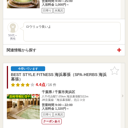
営業時間 9:00～25:00
入浴料金 1,000円～
日帰り
水風呂
ロウリュウ良いよ
50代～
男性
関連情報から探す
お気に入
今空いています
りに追加
BEST STYLE FITNESS 海浜幕張（SPA-HERBS 海浜
幕張）
4.4点
/ 16 件
千葉県 / 千葉市美浜区
八千代台駅7.05km
海浜幕張駅322m
JR京葉線「海浜幕張駅」北口３分
営業時間 9:00～22:00
入浴料金 1,320円～
日帰り
水風呂
クーポンあり