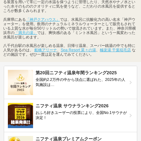
る装置を用いて常に一定の水温を保つように管理したり、天然水やナノ水とい
った水そのもののクオリティに気を使うなど、こだわりの水風呂を提供すると
ころが数多くみられます。
兵庫県にある
「神戸クアハウス」
では、水風呂に抗酸化力の高い名水「神戸ウ
ォーター」を使用。飲用のナチュラルミネラルウォーターとして販売もされて
いる上質な水が毎分50リットルの勢いで放流されています。また、神奈川県横
浜市の
「満天の湯」
では、爽快感のある「ミント水風呂」という一風変わった
水風呂が楽しめます。
八千代台駅の水風呂が楽しめる温泉、日帰り温泉、スーパー銭湯の中でも特に
人気があるのは、
船橋アリーナ
、
Spa Resort 菜々の湯
、
極楽湯 千葉稲毛店
な
どの施設です。ぜひ一度は足を運んでみてください。
第20回ニフティ温泉年間ランキング2025
全国約2.2万件の中から頂点に選ばれた、2025年の人
気施設は…
ニフティ温泉 サウナランキング2026
おふろ好きユーザーの投票により、全国No.1サウナが
決定！
ニフティ温泉プレミアムクーポン