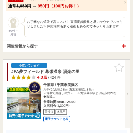
通常
1,050円
→
950円（100円お得！）
お手軽なお値段で高コスパ！ 高濃度炭酸泉と暑いサウナでスッキ
リしました✨ 休憩場所も多く漫画もあるのでゆっくり出来ます…
50代～
男性
関連情報から探す
お気に入
今空いています
りに追加
JFA夢フィールド 幕張温泉 湯楽の里
4.3点
/ 424 件
千葉県 / 千葉市美浜区
八千代台駅8.58km
海浜幕張駅1.34km
＜電車でお越しの方＞ JR海浜幕張駅より徒歩約20分
◆海浜…
営業時間 9:00～24:00
入浴料金 1,300円～
日帰り
水風呂
電子チケットあり