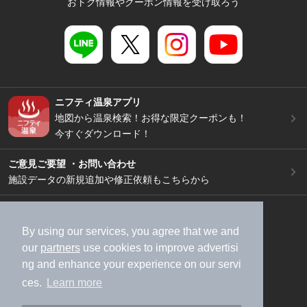
おトク情報やクーポン情報を受け取ろう
ニフティ温泉アプリ
地図から温泉検索！お得な限定クーポンも！
今すぐダウンロード！
ご意見ご要望 ・お問い合わせ
施設データの新規追加や修正依頼もこちらから
スマートフォン
/
PC
加盟店募集（資料請求）
広告出稿のご案内
By using our services, you agree that we and
our
partners
use cookies to improve advertisi
利用規約
ライフスタイルMEMBERS+規約
ng and enhance your experience on our servi
特定商取引法に基づく表記
ヘルプ
採用情報
ces.
Learn more
運営会社
個人情報保護ポリシー