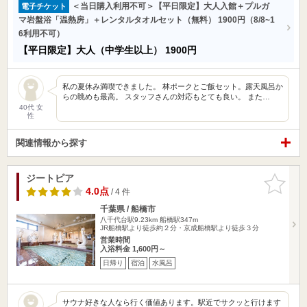
＜当日購入利用不可＞【平日限定】大人入館＋プルガ
電子チケット
マ岩盤浴「温熱房」＋レンタルタオルセット（無料） 1900円（8/8~1
6利用不可）
【平日限定】大人（中学生以上）
1900円
私の夏休み満喫できました。 林ポークとご飯セット。露天風呂か
らの眺めも最高。 スタッフさんの対応もとても良い。 また…
40代 女
性
関連情報から探す
ジートピア
お気に入
りに追加
4.0点
/ 4 件
千葉県 / 船橋市
八千代台駅9.23km
船橋駅347m
JR船橋駅より徒歩約２分・京成船橋駅より徒歩３分
営業時間
入浴料金 1,600円～
日帰り
宿泊
水風呂
サウナ好きな人なら行く価値あります。駅近でサクッと行けます