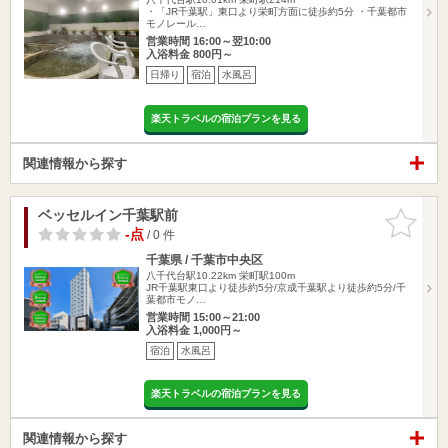
・「JR千葉駅」東口より栄町方面に徒歩約5分 ・千葉都市
モノレール…
営業時間 16:00～翌10:00
入浴料金 800円～
日帰り
宿泊
水風呂
楽天トラベルの宿泊プランを見る
関連情報から探す
ベッセルイン千葉駅前
お気に入
りに追加
-点
/ 0 件
千葉県 / 千葉市中央区
八千代台駅10.22km
栄町駅100m
JR千葉駅東口より徒歩約5分/京成千葉駅より徒歩約5分/千
葉都市モノ…
営業時間 15:00～21:00
入浴料金 1,000円～
宿泊
水風呂
楽天トラベルの宿泊プランを見る
関連情報から探す