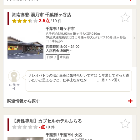
湘南喜彩 湯乃市 千葉鎌ヶ谷店
お気に入
りに追加
3.5点
/ 19 件
千葉県 / 鎌ケ谷市
八千代台駅9.63km
鎌ヶ谷大仏駅980m
JR総武線船橋駅北口より鎌ヶ谷大仏行バス20分 鎌ヶ谷新
田下車徒歩5…
営業時間 8:00～24:00
入浴料金 800円～
日帰り
水風呂
クレオパトラの湯が最高に気持ちいいです😊 １年通してずっと通
いたいと思えるけど、仕事上なかなか・・・。 月１〜2回く…
40代 女
性
関連情報から探す
【男性専用】カプセルホテルふらる
お気に入
りに追加
-点
/ 0 件
千葉県 / 千葉市中央区
八千代台駅10.01km
栄町駅214m