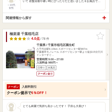
いて 岩盤浴後や暑い時にぴったりだと思いました☺️お風呂で…
～10代
女性
関連情報から探す
極楽湯 千葉稲毛店
お気に入
りに追加
4.0点
/ 78 件
千葉県 / 千葉市稲毛区園生町
八千代台駅6.10km
スポーツセンター駅987m
千葉都市モノレール スポーツセンター駅より徒歩15分穴川
インターすぐ…
営業時間 9:00～27:00
入浴料金 980円～
日帰り
水風呂
クーポンあり
入館料割引
クーポン
クーポン提示で
5％OFF！
とても綺麗で気持ち良かったです！ 子供も大喜び！