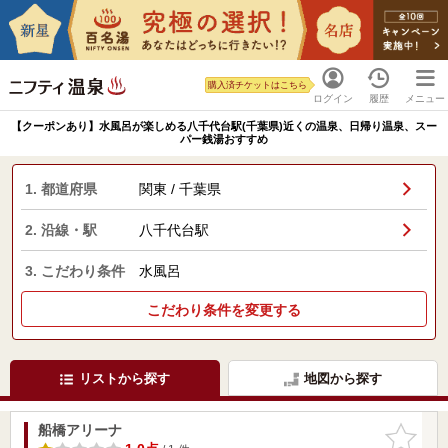
購入済チケットはこちら
ログイン
履歴
メニュー
【クーポンあり】水風呂が楽しめる八千代台駅(千葉県)近くの温泉、日帰り温泉、スー
パー銭湯おすすめ
1. 都道府県
関東 / 千葉県
2. 沿線・駅
八千代台駅
3. こだわり条件
水風呂
こだわり条件を変更する
リストから探す
地図から探す
船橋アリーナ
お気に入
りに追加