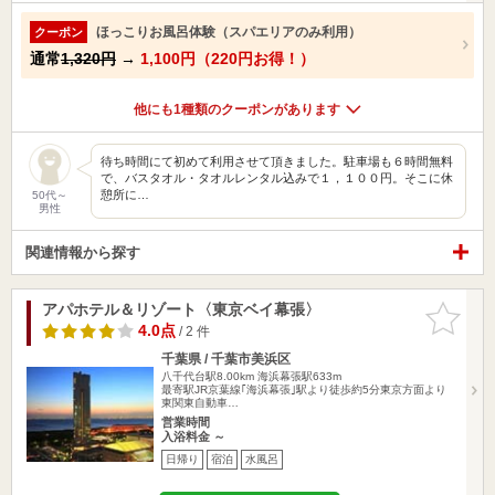
ほっこりお風呂体験（スパエリアのみ利用）
クーポン
通常
1,320円
→
1,100円（220円お得！）
他にも1種類のクーポンがあります
待ち時間にて初めて利用させて頂きました。駐車場も６時間無料
で、バスタオル・タオルレンタル込みで１，１００円。そこに休
憩所に…
50代～
男性
関連情報から探す
アパホテル＆リゾート〈東京ベイ幕張〉
お気に入
りに追加
4.0点
/ 2 件
千葉県 / 千葉市美浜区
八千代台駅8.00km
海浜幕張駅633m
最寄駅JR京葉線｢海浜幕張｣駅より徒歩約5分東京方面より
東関東自動車…
営業時間
入浴料金 ～
日帰り
宿泊
水風呂