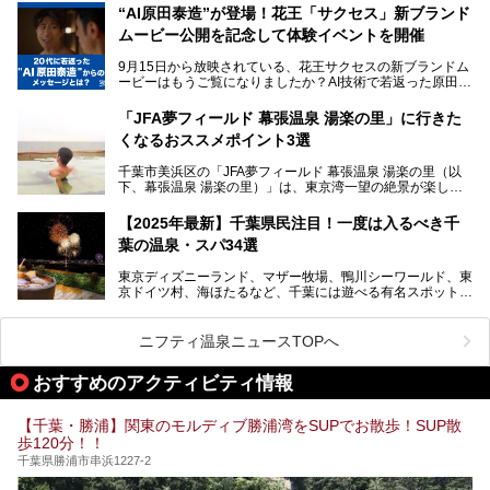
さらに最近では、24時間営業で深夜まで滞在できる施設
“AI原田泰造”が登場！花王「サクセス」新ブランド
や、テレワーク・コワーキングスペースを備えた仕事もでき
新設エリアや生まれ変わった浴場・サウナの魅力を、人気キ
るスパも増えており、ただの入浴施設にとどまらない進化を
ムービー公開を記念して体験イベントを開催
ャラクター「ユーラシわん」と一緒にご紹介します。必見の
遂げています。
マル秘情報がたっぷり。ぜひチェックしてみてください！
9月15日から放映されている、花王サクセスの新ブランドム
───
本記事では、人気スーパー銭湯から絶景施設、コワーキング
ービーはもうご覧になりましたか？AI技術で若返った原田泰
提供元：SPA＆HOTEL舞浜ユーラシア【PR】
スペースや休憩スペースが充実した施設、子連れファミリー
造さんが登場して、“前を向くチカラに”というメッセージを
この記事はSPA＆HOTEL舞浜ユーラシアのPRレポート記事
向けの施設など、目的に合わせたおすすめの施設を紹介しま
伝えるムービーです。公開を記念して、スパメッツァおおた
です。
「JFA夢フィールド 幕張温泉 湯楽の里」に行きた
す。
か竜泉寺の湯にて体験イベントを開催。花王サクセスの製品
くなるおススメポイント3選
が無料で試せるチャンスです！
千葉県でスーパー銭湯選びに困った際は、ぜひ参考にしてく
───
ださい。
千葉市美浜区の「JFA夢フィールド 幕張温泉 湯楽の里（以
提供元：花王株式会社【PR】
下、幕張温泉 湯楽の里）」は、東京湾一望の絶景が楽しめ
この記事は花王株式会社商品のPRレポート記事です。
る日帰り温泉です。
設備も天然温泉の露天風呂、サウナ、岩盤浴のほか、高濃度
【2025年最新】千葉県民注目！一度は入るべき千
炭酸泉、海の見えるお休み処や食事処、展望抜群の屋上ま
葉の温泉・スパ34選
で、年代を問わずたっぷり楽しめます。
東京ディズニーランド、マザー牧場、鴨川シーワールド、東
今回は人気のこの施設の中でも、特におススメしたい3つの
京ドイツ村、海ほたるなど、千葉には遊べる有名スポットが
ポイントについて厳選してお届けします。読めばきっと、行
たくさん。そんな千葉県は温泉・スパもすごいんです！千葉
きたくなること間違いなし！
県で生まれ、千葉県で育ち、つい最近まで千葉在住だった私
がお勧めする、一度は入るべき千葉の温泉・スパ34選をま
ニフティ温泉ニュースTOPへ
とめました。
おすすめのアクティビティ情報
【千葉・勝浦】関東のモルディブ勝浦湾をSUPでお散歩！SUP散
歩120分！！
千葉県勝浦市串浜1227-2