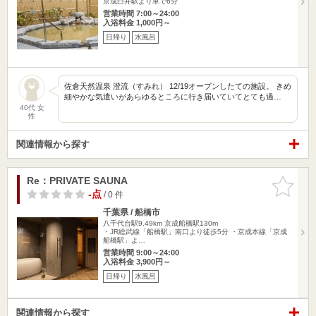
京成臼井駅より車で6分
営業時間 7:00～24:00
入浴料金 1,000円～
日帰り
水風呂
佐倉天然温泉 澄流（すみれ） 12/19オープンしたての施設。 きめ
細やかな気遣いがあらゆるところに行き届いていてとても過…
40代 女
性
関連情報から探す
Re：PRIVATE SAUNA
お気に入
りに追加
-点
/ 0 件
千葉県 / 船橋市
八千代台駅9.49km
京成船橋駅130m
・JR総武線「船橋駅」南口より徒歩5分 ・京成本線「京成
船橋駅」よ…
営業時間 9:00～24:00
入浴料金 3,900円～
日帰り
水風呂
関連情報から探す