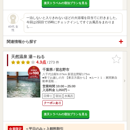
楽天トラベルの宿泊プランを見る
一泊しないと入りきれないほどの大浴場を目当てに行きました。
今回は2回目で15時にチェックインしてすぐお風呂をまわりま
し…
40代 女
性
関連情報から探す
天然温泉 湯～ねる
お気に入
りに追加
4.3点
/ 273 件
千葉県 / 習志野市
八千代台駅8.07km
新習志野駅175m
■車でお越しの方 【東京方面から】 ●ルート１：東関東自
動車道船…
営業時間 10:00～25:00
入浴料金 1,050円～
日帰り
宿泊
水風呂
クーポンあり
楽天トラベルの宿泊プランを見る
＜平日のみ＞入館料割引
会員限定