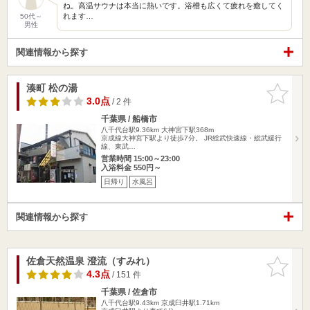
ね。高温サウナは本当に熱いです。浴槽も広くて疲れを癒してく
れます…
50代～
男性
関連情報から探す
湊町 松の湯
お気に入
りに追加
3.0点
/ 2 件
千葉県 / 船橋市
八千代台駅9.36km
大神宮下駅368m
京成線大神宮下駅より徒歩7分。 JR総武快速線・総武緩行
線、東武…
営業時間 15:00～23:00
入浴料金 550円～
日帰り
水風呂
関連情報から探す
佐倉天然温泉 澄流（すみれ）
お気に入
りに追加
4.3点
/ 151 件
千葉県 / 佐倉市
八千代台駅9.43km
京成臼井駅1.71km