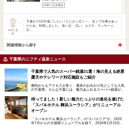
日帰り
水風呂
子連れで1日中過ごしたい！とにかく広々～。 近くで仕事があっ
たため、利用しました。 良い点 ・広い。エステ、マッサージ、
ボ…
40代 女
性
関連情報から探す
千葉県のニフティ温泉ニュース
千葉県で人気のスーパー銭湯21選！海の見える絶景
露天やテレワーク対応施設もご紹介
都内からもアクセスが良く、週末のお出かけ先としても人気
の千葉県。そんな千葉には、魅力あふれるスーパー銭湯がた
くさんあります。
待ってました！新しい魅力たっぷりの進化を遂げた
「サウナでしっかりととのいたい」「海が見える絶景で非日
「スパ＆ホテル 舞浜ユーラシア」がリニューアル
常を味わいたい」「子連れでも気兼ねなく1日過ごした
い」。
オープン
そんな多様なニーズに応える施設が揃っているため、その日
「スパ＆ホテル 舞浜ユーラシア」の“スパエリア”が、2025
の目的に合った施設がきっと見つかるはずです。
年7月からの大規模リニューアルを経て、2026年1月15日
（木）に再オープン！