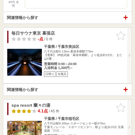
40代 女
性
関連情報から探す
毎日サウナ東京 幕張店
お気に入
りに追加
-点
/ 0 件
千葉県 / 千葉市美浜区
八千代台駅6.13km
幕張本郷駅778m
【電車】 JR総武線「幕張本郷駅」より徒歩約15分。 また
は0番…
営業時間 0:00～24:00
入浴料金 1,300円～
日帰り
水風呂
関連情報から探す
spa resort 蘭々の湯
お気に入
りに追加
4.1点
/ 45 件
千葉県 / 千葉市稲毛区
八千代台駅6.40km
スポーツセンター駅478m
千葉モノレール「スポーツセンター」駅より徒歩10分 京葉
道路「穴川…