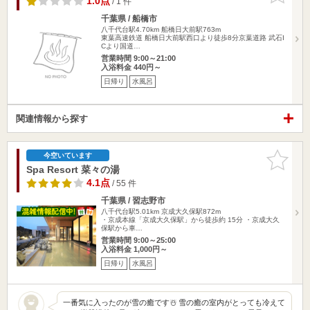
1.0点
/ 1 件
千葉県 / 船橋市
八千代台駅4.70km
船橋日大前駅763m
東葉高速鉄道 船橋日大前駅西口より徒歩8分京葉道路 武石I
Cより国道…
営業時間 9:00～21:00
入浴料金 440円～
日帰り
水風呂
関連情報から探す
お気に入
今空いています
りに追加
Spa Resort 菜々の湯
4.1点
/ 55 件
千葉県 / 習志野市
八千代台駅5.01km
京成大久保駅872m
・京成本線「京成大久保駅」から徒歩約 15分 ・京成大久
保駅から車…
営業時間 9:00～25:00
入浴料金 1,000円～
日帰り
水風呂
一番気に入ったのが雪の癒です☃️ 雪の癒の室内がとっても冷えて