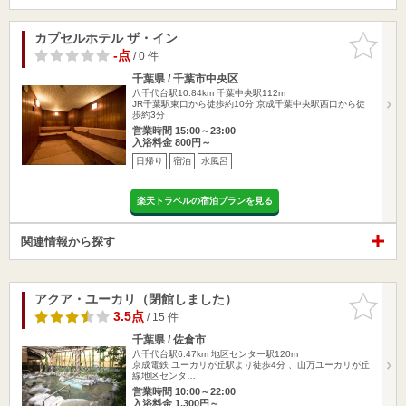
カプセルホテル ザ・イン
お気に入
りに追加
-点
/ 0 件
千葉県 / 千葉市中央区
八千代台駅10.84km
千葉中央駅112m
JR千葉駅東口から徒歩約10分 京成千葉中央駅西口から徒
歩約3分
営業時間 15:00～23:00
入浴料金 800円～
日帰り
宿泊
水風呂
楽天トラベルの宿泊プランを見る
関連情報から探す
アクア・ユーカリ（閉館しました）
お気に入
りに追加
3.5点
/ 15 件
千葉県 / 佐倉市
八千代台駅6.47km
地区センター駅120m
京成電鉄 ユーカリが丘駅より徒歩4分 、山万ユーカリが丘
線地区センタ…
営業時間 10:00～22:00
入浴料金 1,300円～