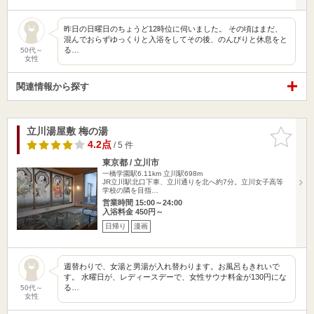
昨日の日曜日のちょうど12時位に伺いました。 その頃はまだ、
混んでおらずゆっくりと入浴をしてその後、のんびりと休息をと
る…
50代～
女性
関連情報から探す
立川湯屋敷 梅の湯
お気に入
りに追加
4.2点
/ 5 件
東京都 / 立川市
一橋学園駅6.11km
立川駅698m
JR立川駅北口下車、立川通りを北へ約7分。立川女子高等
学校の隣を目指…
営業時間 15:00～24:00
入浴料金 450円～
日帰り
漫画
週替わりで、女湯と男湯が入れ替わります。お風呂もきれいで
す。 水曜日が、レディースデーで、女性サウナ料金が130円にな
る…
50代～
女性