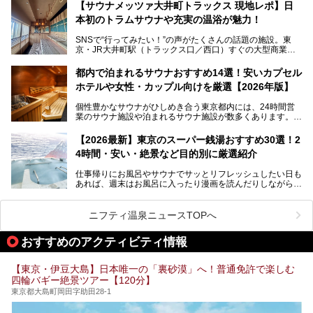
となっている新しいスタイルの銭湯です。
【サウナメッツァ大井町トラックス 現地レポ】日
本初のトラムサウナや充実の温浴が魅力！
最近、SNSやメディアで「デザイナーズ銭湯」や「ネオ銭
湯」という言葉をよく耳にしませんか？
SNSで“行ってみたい！”の声がたくさんの話題の施設。東
京・JR大井町駅（トラックス口／西口）すぐの大型商業施
本記事では、そもそもこれらがどんな銭湯なのか、その気に
設・大井町 トラックスに、2026年3月28日、「サウナメッ
なる違いを分かりやすく解説！さらに、都内で絶対に外せな
ツァ大井町トラックス」がニューオープン。施設の様子をレ
いおしゃれな名店15選を、おすすめの順番で一挙にご紹介
都内で泊まれるサウナおすすめ14選！安いカプセル
ポ―トします。
します。
ホテルや女性・カップル向けを厳選【2026年版】
個性豊かなサウナがひしめき合う東京都内には、24時間営
業のサウナ施設や泊まれるサウナ施設が数多くあります。
終電を逃した深夜の利用に限らず、時間を気にしないサウナ
を旅の目的とする「サ旅」や自分へのご褒美のための宿泊な
【2026最新】東京のスーパー銭湯おすすめ30選！2
ど、自分の好きなタイミングで好きなだけサ活ができるのが
4時間・安い・絶景など目的別に厳選紹介
魅力です。
仕事帰りにお風呂やサウナでサッとリフレッシュしたい日も
最近では、男性専用施設だけでなく、カップルや女性に嬉し
あれば、週末はお風呂に入ったり漫画を読んだりしながら一
い個室サウナも増えてきました。
日中ダラダラ過ごしたい日もあると思います。
この記事では、東京都内にある24時間営業のサウナの中か
また、終電を逃してしまい、「このまま朝までゆっくりでき
ら、特におすすめしたい施設14選をご紹介します。
ニフティ温泉ニュースTOPへ
る場所があれば」と探した経験がある人も多いのではないで
宿泊可能な施設もピックアップしているので、ぜひチェック
しょうか。
してみてください。
おすすめのアクティビティ情報
そこで本記事では、東京でおすすめのスーパー銭湯を、目的
別に厳選した30施設からご紹介します。
【東京・伊豆大島】日本唯一の「裏砂漠」へ！普通免許で楽しむ
24時間営業で宿泊できる施設や、1,000円以下で楽しめる安
四輪バギー絶景ツアー【120分】
い施設、デートや休日レジャーにもぴったりなエンタメ要素
が充実した施設など、利用のシーンに合わせて参考にしてく
東京都大島町岡田字助田28-1
ださい。