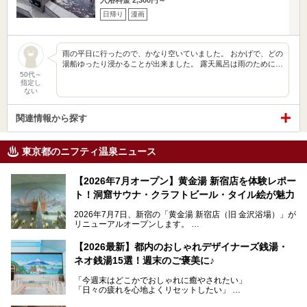
日帰り
漫画
雨の平日に行ったので、かなり空いていました。 おかげで、どの
湯船ゆったり浸かることが出来ました。 露天風呂は雨のために…
50代～
指定し
ない
関連情報から探す
東京都のニフティ温泉ニュース
【2026年7月オープン】黄金湯 新宿店を体験レポー
ト！洞窟サウナ・クラフトビール・タイル絵が魅力
2026年7月7日、新宿の「黄金湯 新宿店（旧 金沢浴場）」が
リニューアルオープンします。
レトロでノスタルジックなタイル絵はそのまま、昔からここ
【2026最新】都内のおしゃれデザイナーズ銭湯・
を知る地元の人にも、新しく足を運んでくれる人にも愛され
ネオ銭湯15選！週末のご褒美に♪
る、今の時代の"銭湯"として生まれ変わりました。洞窟のよ
うなユニークなサウナ、自家醸造のクラフトビールが飲める
「今週末はどこかでおしゃれに癒やされたい」
ビアバーなど、新しく登場したスポットも併せて紹介しま
「日々の疲れを心地よくリセットしたい」
す。充実した設備があるのに、基本の入浴料が銭湯価格の5
──そんなときにおすすめなのが、今、都内で大きなブーム
50円というのも嬉しすぎます！