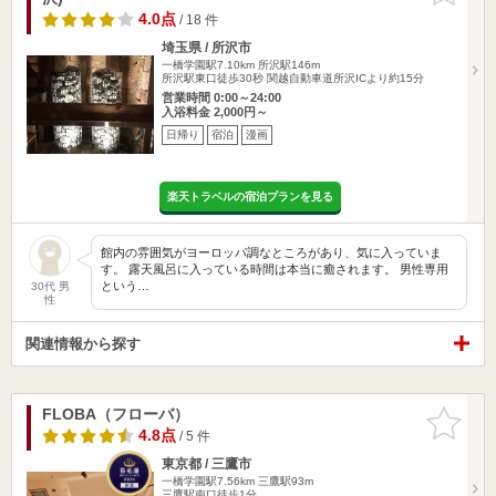
4.0点
/ 18 件
埼玉県 / 所沢市
一橋学園駅7.10km
所沢駅146m
所沢駅東口徒歩30秒 関越自動車道所沢ICより約15分
営業時間 0:00～24:00
入浴料金 2,000円～
日帰り
宿泊
漫画
楽天トラベルの宿泊プランを見る
館内の雰囲気がヨーロッパ調なところがあり、気に入っていま
す。 露天風呂に入っている時間は本当に癒されます。 男性専用
という…
30代 男
性
関連情報から探す
FLOBA（フローバ）
お気に入
りに追加
4.8点
/ 5 件
東京都 / 三鷹市
一橋学園駅7.56km
三鷹駅93m
三鷹駅南口徒歩1分