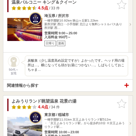
温泉バルコニー キング＆クイーン
お気に入
りに追加
4.5点
/ 33 件
埼玉県 / 所沢市
一橋学園駅10.92km
狭山ヶ丘駅1.22km
新所沢駅 西口・小手指駅 北口より無料シャトルバスあり
所沢駅 西…
営業時間 9:00～25:00
入浴料金 950円～
日帰り
漫画
炭酸泉（少し温度高め設定ですが）よかったです。ヘッド用の場
所は…。横になっても頭がお湯につかない…。しばらくしておこ
ちゃま…
50代～
女性
関連情報から探す
よみうりランド眺望温泉 花景の湯
お気に入
りに追加
4.4点
/ 34 件
東京都 / 稲城市
一橋学園駅11.01km
京王よみうりランド駅512m
・「京王よみうりランド駅」から徒歩約10分 ※京王よみう
りランド駅…
営業時間 10:00～23:00
入浴料金 2,300円～