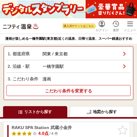
購入済チケットはこちら
ログイン
履歴
メニュー
漫画が楽しめる一橋学園駅(東京都)近くの温泉、日帰り温泉、スーパー銭湯おすすめ
1. 都道府県
関東 / 東京都
2. 沿線・駅
一橋学園駅
3. こだわり条件
漫画
こだわり条件を変更する
リストから探す
地図から探す
RAKU SPA Station 武蔵小金井
お気に入
りに追加
4.0点
/ 4 件