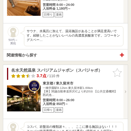
営業時間 8:00～24:00
入浴料金 1,180円～
日帰り
漫画
サウナ、水風呂に加えて、温浴施設があることが満足度高いで
す。経験したことがないレベルの高濃度炭酸泉です。コワーキン
グスペー…
50代～
男性
関連情報から探す
名水天然温泉 スパジアムジャポン（スパジャポ）
お気に入
りに追加
3.7点
/ 110 件
東京都 / 東久留米市
一橋学園駅8.12km
東久留米駅1.69km
【車】関越自動車道所沢ICより約20分 【公共交通機関】
西武池…
営業時間 8:00～26:00
入浴料金 850円～
日帰り
漫画
コスパ、岩盤浴の種類諸々、、、 ここに勝る施設はない！！！
スーパー銭湯界隈でぶっちぎりで1番良い場所で もう何回お…