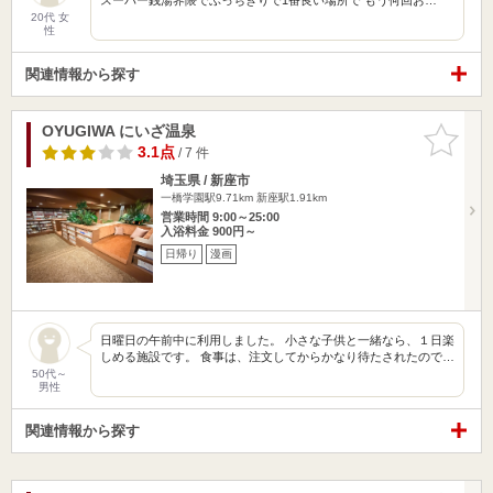
20代 女
性
関連情報から探す
OYUGIWA にいざ温泉
お気に入
りに追加
3.1点
/ 7 件
埼玉県 / 新座市
一橋学園駅9.71km
新座駅1.91km
営業時間 9:00～25:00
入浴料金 900円～
日帰り
漫画
日曜日の午前中に利用しました。 小さな子供と一緒なら、１日楽
しめる施設です。 食事は、注文してからかなり待たされたので…
50代～
男性
関連情報から探す