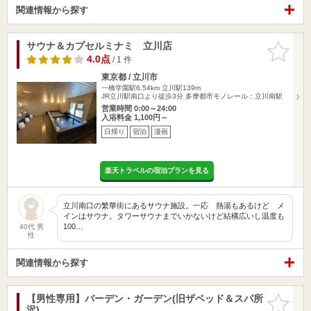
関連情報から探す
サウナ＆カプセルミナミ 立川店
お気に入
りに追加
4.0点
/ 1 件
東京都 / 立川市
一橋学園駅6.54km
立川駅139m
JR立川駅南口より徒歩3分 多摩都市モノレール：立川南駅
営業時間 0:00～24:00
入浴料金 1,100円～
日帰り
宿泊
漫画
楽天トラベルの宿泊プランを見る
立川南口の繁華街にあるサウナ施設。一応 熱湯もあるけど メ
インはサウナ。タワーサウナまでいかないけど結構広いし温度も
100…
40代 男
性
関連情報から探す
【男性専用】バーデン・ガーデン(旧ザベッド＆スパ所
お気に入
沢)
りに追加