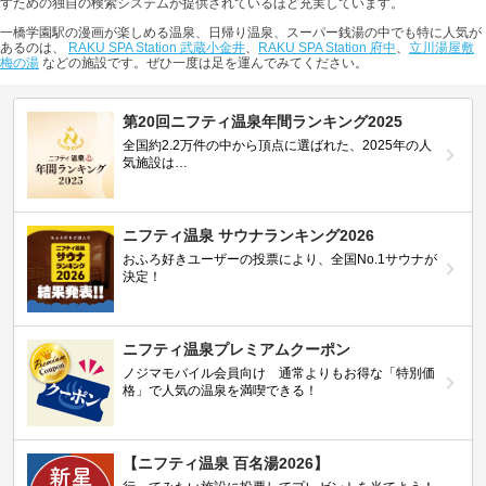
すための独自の検索システムが提供されているほど充実しています。
一橋学園駅の漫画が楽しめる温泉、日帰り温泉、スーパー銭湯の中でも特に人気が
あるのは、
RAKU SPA Station 武蔵小金井
、
RAKU SPA Station 府中
、
立川湯屋敷
梅の湯
などの施設です。ぜひ一度は足を運んでみてください。
第20回ニフティ温泉年間ランキング2025
全国約2.2万件の中から頂点に選ばれた、2025年の人
気施設は…
ニフティ温泉 サウナランキング2026
おふろ好きユーザーの投票により、全国No.1サウナが
決定！
ニフティ温泉プレミアムクーポン
ノジマモバイル会員向け 通常よりもお得な「特別価
格」で人気の温泉を満喫できる！
【ニフティ温泉 百名湯2026】