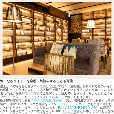
気になるタイトルを全巻一気読みすることも可能
湯上がりの待ち合わせタイムに楽しむだけでなく、温浴施設を利用する際のメイン
の理由として挙げる人もいる温浴施設で用意されている漫画。誰もが知っている有
名な作品から最新の人気作まで全巻ズラッと並んでいるさまは、ちょっとしたライ
ブラリーと言ってもいいほど充実していることが珍しくありません。
栃木県宇都宮市にある
「宮の街道温泉 江戸遊」
では、岩盤浴フロアにあるくつろぎ
処に1万冊以上のコミックと雑誌をラインアップ。ドリンクバーとあわせて楽しむ
ことができます。また、名古屋市にある
「RAKU SPA GARDEN 名古屋」
に用意さ
れている書籍とコミックの数はなんと45,000冊以上！読みたい本がどこにあるを探