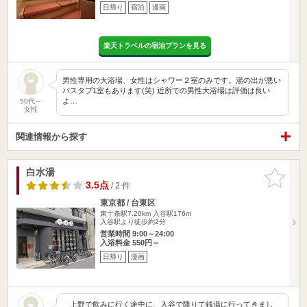
日帰り
宿泊
漫画
楽天トラベルの宿泊プランを見る
男性専用の大浴場、女性はシャワー２室のみです。湯の出が悪い
バスタブ1室もあります(笑) 近所での男性大浴場は評価は良い
よ…
50代～
女性
関連情報から探す
白水湯
お気に入
りに追加
3.5点
/ 2 件
東京都 / 台東区
東十条駅7.20km
入谷駅176m
入谷駅より徒歩約2分
営業時間 9:00～24:00
入浴料金 550円～
日帰り
漫画
上野で飲みに行く途中に、入谷で降りて銭湯に行ってきまし