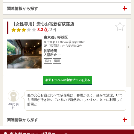
関連情報から探す
【女性専用】安心お宿新宿荻窪店
お気に入
りに追加
3.3点
/ 3 件
東京都 / 杉並区
東十条駅11.92km
荻窪駅306m
JR「荻窪駅」から徒歩約2分
営業時間
入浴料金 ～
宿泊
漫画
楽天トラベルの宿泊プランを見る
他の安心お宿と比べて荻窪店は、客層が良く、静かで清潔、いつ
も清掃が行き届いているので断然過ごしやすい。久々に利用して
前回と…
40代 男
性
関連情報から探す