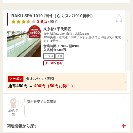
RAKU SPA 1010 神田（らくスパ1010神田）
お気に入
りに追加
3.9点
/ 95 件
東京都 / 千代田区
東十条駅8.20km
御茶ノ水駅316m
JR中央線・総武線「御茶ノ水駅」聖橋口より徒歩5分 東京
メトロ千代…
営業時間 11:00～翌8:00
入浴料金 600円～
日帰り
漫画
クーポンあり
タオルセット割引
クーポン
通常
450円
→
400円（50円お得！）
都内最安で人気浴場
20代 男
性
関連情報から探す