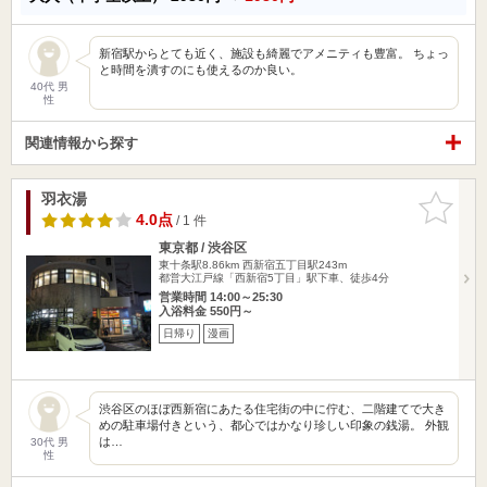
新宿駅からとても近く、施設も綺麗でアメニティも豊富。 ちょっ
と時間を潰すのにも使えるのか良い。
40代 男
性
関連情報から探す
羽衣湯
お気に入
りに追加
4.0点
/ 1 件
東京都 / 渋谷区
東十条駅8.86km
西新宿五丁目駅243m
都営大江戸線「西新宿5丁目」駅下車、徒歩4分
営業時間 14:00～25:30
入浴料金 550円～
日帰り
漫画
渋谷区のほぼ西新宿にあたる住宅街の中に佇む、二階建てで大き
めの駐車場付きという、都心ではかなり珍しい印象の銭湯。 外観
は…
30代 男
性