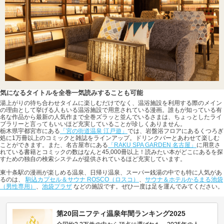
気になるタイトルを全巻一気読みすることも可能
湯上がりの待ち合わせタイムに楽しむだけでなく、温浴施設を利用する際のメイン
の理由として挙げる人もいる温浴施設で用意されている漫画。誰もが知っている有
名な作品から最新の人気作まで全巻ズラッと並んでいるさまは、ちょっとしたライ
ブラリーと言ってもいいほど充実していることが珍しくありません。
栃木県宇都宮市にある
「宮の街道温泉 江戸遊」
では、岩盤浴フロアにあるくつろぎ
処に1万冊以上のコミックと雑誌をラインアップ。ドリンクバーとあわせて楽しむ
ことができます。また、名古屋市にある
「RAKU SPA GARDEN 名古屋」
に用意さ
れている書籍とコミックの数はなんと45,000冊以上！読みたい本がどこにあるを探
すための独自の検索システムが提供されているほど充実しています。
東十条駅の漫画が楽しめる温泉、日帰り温泉、スーパー銭湯の中でも特に人気があ
るのは、
駒込カプセル＆サウナ ROSCO（ロスコ）
、
サウナ＆ホテルかるまる池袋
（男性専用）
、
池袋プラザ
などの施設です。ぜひ一度は足を運んでみてください。
第20回ニフティ温泉年間ランキング2025