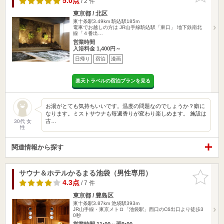
5.0点
/ 2 件
東京都 / 北区
東十条駅3.49km
駒込駅185m
電車でお越しの方は JR山手線駒込駅「東口」 地下鉄南北
線「４番出…
営業時間
入浴料金 1,400円～
日帰り
宿泊
漫画
楽天トラベルの宿泊プランを見る
お湯がとても気持ちいいです。温度の問題なのでしょうか？癖に
なります。ミストサウナも毎週香りが変わり楽しめます。 施設は
古…
30代 女
性
関連情報から探す
サウナ＆ホテルかるまる池袋（男性専用）
お気に入
りに追加
4.3点
/ 7 件
東京都 / 豊島区
東十条駅3.87km
池袋駅393m
JR山手線・東京メトロ「池袋駅」西口のC6出口より徒歩3
0秒
営業時間 11:00～翌9:00