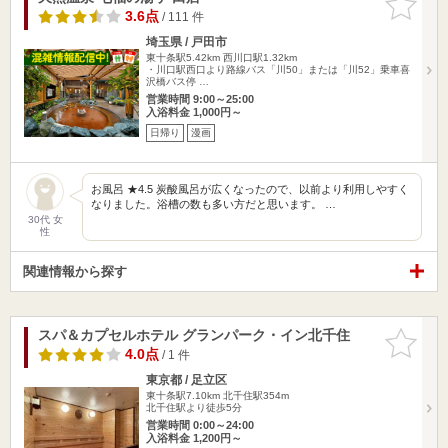
りに追加
3.6点
/ 111 件
埼玉県 / 戸田市
東十条駅5.42km
西川口駅1.32km
・川口駅西口より路線バス「川50」または「川52」乗車喜
沢橋バス停 …
営業時間 9:00～25:00
入浴料金 1,000円～
日帰り
漫画
お風呂 ★4.5 炭酸風呂が広くなったので、以前より利用しやすく
なりました。浴槽の数も多い方だと思います。 …
30代 女
性
関連情報から探す
スパ＆カプセルホテル グランパーク・イン北千住
お気に入
りに追加
4.0点
/ 1 件
東京都 / 足立区
東十条駅7.10km
北千住駅354m
北千住駅より徒歩5分
営業時間 0:00～24:00
入浴料金 1,200円～