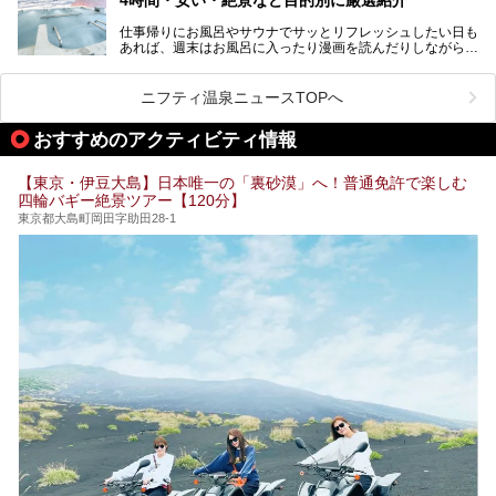
魅力です。
仕事帰りにお風呂やサウナでサッとリフレッシュしたい日も
最近では、男性専用施設だけでなく、カップルや女性に嬉し
あれば、週末はお風呂に入ったり漫画を読んだりしながら一
い個室サウナも増えてきました。
日中ダラダラ過ごしたい日もあると思います。
この記事では、東京都内にある24時間営業のサウナの中か
また、終電を逃してしまい、「このまま朝までゆっくりでき
ら、特におすすめしたい施設14選をご紹介します。
ニフティ温泉ニュースTOPへ
る場所があれば」と探した経験がある人も多いのではないで
宿泊可能な施設もピックアップしているので、ぜひチェック
しょうか。
してみてください。
おすすめのアクティビティ情報
そこで本記事では、東京でおすすめのスーパー銭湯を、目的
別に厳選した30施設からご紹介します。
【東京・伊豆大島】日本唯一の「裏砂漠」へ！普通免許で楽しむ
24時間営業で宿泊できる施設や、1,000円以下で楽しめる安
四輪バギー絶景ツアー【120分】
い施設、デートや休日レジャーにもぴったりなエンタメ要素
が充実した施設など、利用のシーンに合わせて参考にしてく
東京都大島町岡田字助田28-1
ださい。