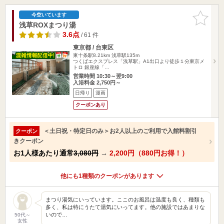
お気に入
今空いています
りに追加
浅草ROXまつり湯
3.6点
/ 61 件
東京都 / 台東区
東十条駅8.21km
浅草駅135m
つくばエクスプレス「浅草駅」A1出口より徒歩１分東京メ
トロ 銀座線「…
営業時間 10:30～翌9:00
入浴料金 2,750円～
日帰り
漫画
クーポンあり
＜土日祝・特定日のみ＞お2人以上のご利用で入館料割引
クーポン
きクーポン
お1人様あたり通常
3,080円
→
2,200円（880円お得！）
他にも1種類のクーポンがあります
まつり湯気にいっています。ここのお風呂は温度も良く、種類も
多く、私は特にうたて湯気にいってます。他の施設ではあまりな
いので…
50代～
女性