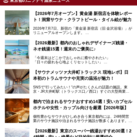
東京都のニフティ温泉ニュース
【2026年7月オープン】黄金湯 新宿店を体験レポー
ト！洞窟サウナ・クラフトビール・タイル絵が魅力
2026年7月7日、新宿の「黄金湯 新宿店（旧 金沢浴場）」が
リニューアルオープンします。
レトロでノスタルジックなタイル絵はそのまま、昔からここ
【2026最新】都内のおしゃれデザイナーズ銭湯・
を知る地元の人にも、新しく足を運んでくれる人にも愛され
ネオ銭湯15選！週末のご褒美に♪
る、今の時代の"銭湯"として生まれ変わりました。洞窟のよ
うなユニークなサウナ、自家醸造のクラフトビールが飲める
「今週末はどこかでおしゃれに癒やされたい」
ビアバーなど、新しく登場したスポットも併せて紹介しま
「日々の疲れを心地よくリセットしたい」
す。充実した設備があるのに、基本の入浴料が銭湯価格の5
──そんなときにおすすめなのが、今、都内で大きなブーム
50円というのも嬉しすぎます！
となっている新しいスタイルの銭湯です。
【サウナメッツァ大井町トラックス 現地レポ】日
本初のトラムサウナや充実の温浴が魅力！
最近、SNSやメディアで「デザイナーズ銭湯」や「ネオ銭
湯」という言葉をよく耳にしませんか？
SNSで“行ってみたい！”の声がたくさんの話題の施設。東
京・JR大井町駅（トラックス口／西口）すぐの大型商業施
本記事では、そもそもこれらがどんな銭湯なのか、その気に
設・大井町 トラックスに、2026年3月28日、「サウナメッ
なる違いを分かりやすく解説！さらに、都内で絶対に外せな
ツァ大井町トラックス」がニューオープン。施設の様子をレ
いおしゃれな名店15選を、おすすめの順番で一挙にご紹介
都内で泊まれるサウナおすすめ14選！安いカプセル
ポ―トします。
します。
ホテルや女性・カップル向けを厳選【2026年版】
個性豊かなサウナがひしめき合う東京都内には、24時間営
業のサウナ施設や泊まれるサウナ施設が数多くあります。
終電を逃した深夜の利用に限らず、時間を気にしないサウナ
を旅の目的とする「サ旅」や自分へのご褒美のための宿泊な
【2026最新】東京のスーパー銭湯おすすめ30選！2
ど、自分の好きなタイミングで好きなだけサ活ができるのが
4時間・安い・絶景など目的別に厳選紹介