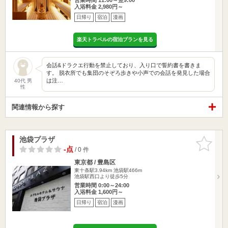
入浴料金 2,980円～
日帰り
宿泊
漫画
楽天トラベルの宿泊プランを見る
会話&ドラクエ行動を禁止しており、入り口で誓約書を書きま
す。 脱衣所でも集団のそぞろ歩きや小声での会話を発見した場合
は注…
40代 男
性
関連情報から探す
池袋プラザ
お気に入
りに追加
-点
/ 0 件
東京都 / 豊島区
東十条駅3.94km
池袋駅466m
池袋駅西口より徒歩5分
営業時間 0:00～24:00
入浴料金 1,600円～
日帰り
宿泊
漫画