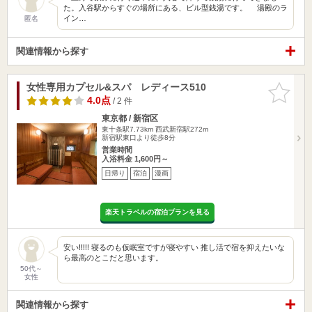
た。入谷駅からすぐの場所にある、ビル型銭湯です。 湯殿のラ
イン…
匿名
関連情報から探す
女性専用カプセル&スパ レディース510
お気に入
りに追加
4.0点
/ 2 件
東京都 / 新宿区
東十条駅7.73km
西武新宿駅272m
新宿駅東口より徒歩8分
営業時間
入浴料金 1,600円～
日帰り
宿泊
漫画
楽天トラベルの宿泊プランを見る
安い!!!!! 寝るのも仮眠室ですが寝やすい 推し活で宿を抑えたいな
ら最高のとこだと思います。
50代～
女性
関連情報から探す