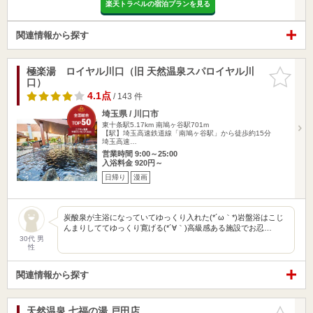
楽天トラベルの宿泊プランを見る
関連情報から探す
極楽湯 ロイヤル川口（旧 天然温泉スパロイヤル川
お気に入
口）
りに追加
4.1点
/ 143 件
埼玉県 / 川口市
東十条駅5.17km
南鳩ヶ谷駅701m
【駅】埼玉高速鉄道線「南鳩ヶ谷駅」から徒歩約15分
埼玉高速…
営業時間 9:00～25:00
入浴料金 920円～
日帰り
漫画
炭酸泉が主浴になっていてゆっくり入れた(*´ω｀*)岩盤浴はこじ
んまりしててゆっくり寛げる(*´∀｀)高級感ある施設でお忍…
30代 男
性
関連情報から探す
天然温泉 七福の湯 戸田店
お気に入