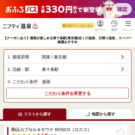
購入済チケットはこちら
ログイン
履歴
メニュー
【クーポンあり】漫画が楽しめる東十条駅(東京都)近くの温泉、日帰り温泉、スーパー
銭湯おすすめ
1. 都道府県
関東 / 東京都
2. 沿線・駅
東十条駅
3. こだわり条件
漫画
こだわり条件を変更する
リストから探す
地図から探す
駒込カプセル＆サウナ ROSCO（ロスコ）
お気に入
りに追加