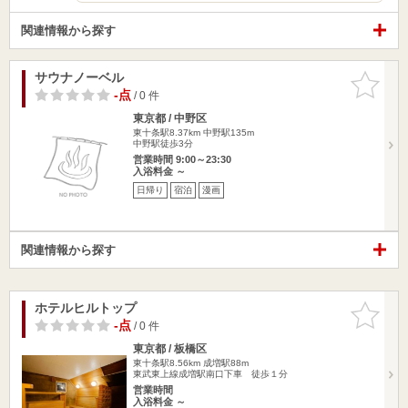
関連情報から探す
サウナノーベル
お気に入
りに追加
-点
/ 0 件
東京都 / 中野区
東十条駅8.37km
中野駅135m
中野駅徒歩3分
営業時間 9:00～23:30
入浴料金 ～
日帰り
宿泊
漫画
関連情報から探す
ホテルヒルトップ
お気に入
りに追加
-点
/ 0 件
東京都 / 板橋区
東十条駅8.56km
成増駅88m
東武東上線成増駅南口下車 徒歩１分
営業時間
入浴料金 ～