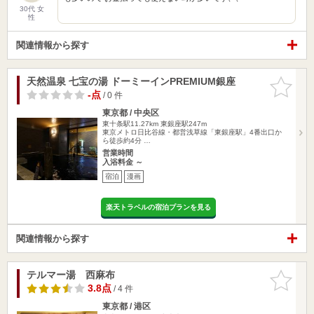
30代 女
性
関連情報から探す
天然温泉 七宝の湯 ドーミーインPREMIUM銀座
お気に入
りに追加
-点
/ 0 件
東京都 / 中央区
東十条駅11.27km
東銀座駅247m
東京メトロ日比谷線・都営浅草線「東銀座駅」4番出口か
ら徒歩約4分 …
営業時間
入浴料金 ～
宿泊
漫画
楽天トラベルの宿泊プランを見る
関連情報から探す
テルマー湯 西麻布
お気に入
りに追加
3.8点
/ 4 件
東京都 / 港区