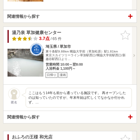
関連情報から探す
湯乃泉 草加健康センター
お気に入
りに追加
3.7点
/ 65 件
埼玉県 / 草加市
東十条駅9.88km
獨協大学前（草加松原）駅1.81km
東京スカイツリーライン草加駅西口/獨協大学前駅西口/新
越谷駅西口より…
営業時間 10:00～翌8:00
入浴料金 1,100円～
日帰り
漫画
ここはもう14年も前から通っている施設です。 再オープンした
のは知っていたのですが、年末年始は忙しくてなかなか行かれ
ず、…
匿名
関連情報から探す
おふろの王様 和光店
お気に入