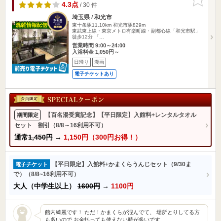
りに追加
4.3点
/ 30 件
埼玉県 / 和光市
東十条駅11.10km
和光市駅829m
東武東上線・東京メトロ有楽町線・副都心線「和光市駅」
徒歩12分 「…
営業時間 9:00～24:00
入浴料金 1,050円～
日帰り
漫画
電子チケットあり
【百名湯受賞記念】【平日限定】入館料+レンタルタオル
期間限定
セット 割引（8/8～16利用不可）
通常
1,450円
→
1,150円（300円お得！）
【平日限定】入館料+かまくらうんじセット（9/30ま
電子チケット
で）（8/8~16利用不可）
大人（中学生以上）
1600円
→
1100円
館内綺麗です！ ただ！かまくらが混んでて、 場所とりしてる方
も多いので お金払っても使えない時が多いです、、