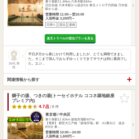
東十条駅11.46km
六本木駅494m
日比谷線 六本木駅から徒歩5分 東京メトロ千代田線 乃木坂
駅から徒…
営業時間 11:00～翌10:00
入浴料金 3,200円～
日帰り
宿泊
漫画
楽天トラベルの宿泊プランを見る
平日夕方から夜にかけて利用しましたが、とても満喫できまし
た。そこまで混んでおらずゆっくりできてサウナは特に最高でし
た。エジ…
30代 男
性
関連情報から探す
獅子の湯、つきの湯(トーセイホテル ココネ築地銀座
お気に入
プレミア内)
りに追加
4.7点
/ 6 件
東京都 / 中央区
東十条駅11.82km
築地市場駅407m
【電車】 都営大江戸線『築地市場』駅 A1番出口 徒歩
約5分 東…
営業時間 10:00～24:00
入浴料金 1,600円～