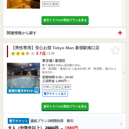
宿泊
漫画
楽天トラベルの宿泊プランを見る
関連情報から探す
【男性専用】安心お宿 Tokyo Man 新宿駅南口店
お気に入
りに追加
3.7点
/ 3 件
東京都 / 新宿区
東十条駅8.58km
新宿駅148m
JR「新宿駅」東南口から徒歩90秒 JR「新宿駅」南口から
徒歩3分…
営業時間 0:00～24:00
入浴料金 1,980円～
日帰り
宿泊
漫画
電子チケットあり
楽天トラベルの宿泊プランを見る
湯処プラン3時間利用 割引
電子チケット
大人（中学生以上）
2980円
→
1980円