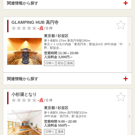
関連情報から探す
GLAMPING HUB 高円寺
お気に入
りに追加
-点
/ 0 件
東京都 / 杉並区
東十条駅9.37km
東高円寺駅280m
東京メトロ丸の内線「東高円寺」駅徒歩4分 JR中央線「中
野」駅徒歩…
営業時間 11:30～23:00
入浴料金 3,000円～
日帰り
宿泊
漫画
関連情報から探す
小杉湯となり
お気に入
りに追加
-点
/ 0 件
東京都 / 杉並区
東十条駅9.38km
高円寺駅332m
JR中央線「高円寺」駅 徒歩5分
営業時間 9:00～22:00
入浴料金 550円～
日帰り
漫画