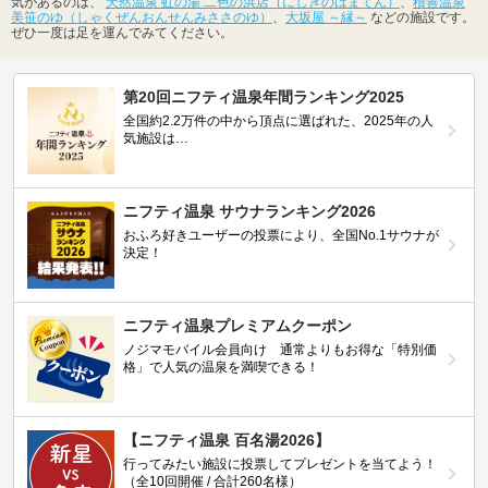
気があるのは、
天然温泉 虹の湯 二色の浜店（にしきのはまてん）
、
積善温泉
美笹のゆ（しゃくぜんおんせんみささのゆ）
、
大坂屋 ～縁～
などの施設です。
ぜひ一度は足を運んでみてください。
第20回ニフティ温泉年間ランキング2025
全国約2.2万件の中から頂点に選ばれた、2025年の人
気施設は…
ニフティ温泉 サウナランキング2026
おふろ好きユーザーの投票により、全国No.1サウナが
決定！
ニフティ温泉プレミアムクーポン
ノジマモバイル会員向け 通常よりもお得な「特別価
格」で人気の温泉を満喫できる！
【ニフティ温泉 百名湯2026】
行ってみたい施設に投票してプレゼントを当てよう！
（全10回開催 / 合計260名様）