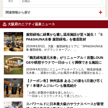
お湯は…
匿名
関連情報から探す
大阪府のニフティ温泉ニュース
服部緑地に緑豊かな癒し温浴施設が堂々誕生！「S
PA&SAUNA水春 服部緑地」を徹底取材
2026年6月5日、大阪・服部緑地エリアに「SPA&SAUNA水
春 服部緑地」がグランドオープン。
当初の計画から約5年の時を経て誕生した本施設は、温泉・
「鶴見緑地湯元水春」がリニューアル！岩盤LOUN
サウナ・岩盤浴・フィットネス・ラウンジ・レストランなど
GEや瞑想サウナで一日ゆっくり満喫できる施設に
を融合した、これまでの“水春”のイメージをさらに進化させ
た大型ウェルネス施設です。
2026年4月22日にリニューアルオープンした「鶴見緑地湯
元水春」。源泉かけ流しのお風呂や多彩な岩盤浴があること
今回はオープン前の内覧会に参加し、館内のこだわりポイン
で人気の施設ですが、リニューアルを経てこれまで以上
トを徹底取材してきました。
に“一日中くつろげる場所”としてパワーアップしています。
サウナー注目の3種のサウナや160cmの深水風呂、没入感の
【クーポン有】神州温泉 あるごの湯を1日遊び尽く
高い岩盤浴エリア、日本最大の台数を誇る最新AIフィットネ
す！本場チムジルバンも徹底紹介
今回のリニューアルでは、新たに登場した瞑想サウナをはじ
スマシンなど、見どころ満載の館内を詳しくご紹介します。
め、岩盤浴エリアや休憩スペースの充実、レストランなど、
「お得に岩盤浴や温泉を楽しみたい」
見どころが盛りだくさん。日常の疲れを癒やしたい方はもち
「一日ゆっくりリラックスして過ごしたい」
ろん、休日にゆったり過ごしたい方にもぴったりの内容とな
そんな方におすすめなのが、クーポンを使ってお得に長時間
っています。
利用できる「神州温泉 あるごの湯」です。
スパワールドに日本最大級のサウナスペースが新登
本記事では、そんなリニューアル後の注目ポイントを詳しく