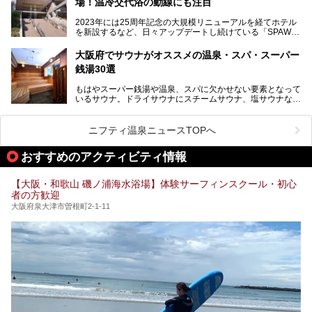
場！温冷交代浴の動線にも注目
あるごの湯は、大阪府豊中市にある日帰り温浴施設で、阪急
紹介します。これから「鶴見緑地湯元水春」に訪れる方や、
宝塚線「三国駅」から徒歩約10分とアクセスも良好です。
より満足度の高い過ごし方をしたい方はぜひお読みくださ
2023年には25周年記念の大規模リニューアルを経てホテル
チムジルバン（岩盤浴）を中心に、発汗・リラックス・漫画
い。
を新設するなど、日々アップデートし続けている「SPAWO
タイムまで満喫できる長時間滞在型の施設なので、一日中ゆ
RLD HOTEL＆RESORT」（以下スパワールド）。
ったりと過ごしたいときにおすすめ。大うちわやタオルによ
そんなスパワールドが2025年11月15日（土）に、新たな浴
る迫力ある熱波パフォーマンスも毎日行われており、“とと
大阪府でサウナがオススメの温泉・スパ・スーパー
室や日本最大級140人収容の大規模サウナを携えてリニュー
のう”体験をしっかり楽しめるのもポイントです。
銭湯30選
アルオープン！浴室である4F・6Fそれぞれにリニューアル
が施されており、その総工費はなんと13.5億円！
さらに館内でくつろぐだけでなく、隣接するビルにはカラオ
もはやスーパー銭湯や温泉、スパに欠かせない要素となって
大規模リニューアルの全容を確認すべく、リニューアルプレ
ケやボウリングといった遊び場もあり、友人同士やカップル
いるサウナ。ドライサウナにスチームサウナ、塩サウナな
オープンイベントに行ってきました！今回はそのリニューア
で“遊び+癒し”の一日を過ごすのにもぴったり。
ど、いくつか異なるタイプが楽しめたり、水風呂や外気浴ス
ル部分の概要をお届けします。
ペース、ロウリュウなど、心ゆくまで楽しむためのサービス
今回は、あるごの湯を訪問し、チムジルバンやお風呂、食事
が充実した施設も多くみられます。
ニフティ温泉ニュースTOPへ
処にいたるまで魅力をたっぷり堪能してきたので、その全容
を詳しく紹介します！
今回はそんなサウナにこだわった、大阪府内のオススメ温
おすすめのアクティビティ情報
泉・銭湯・スパを30件紹介したいと思います！
【大阪・和歌山 磯ノ浦海水浴場】体験サーフィンスクール・初心
者の方歓迎
大阪府泉大津市曽根町2-1-11