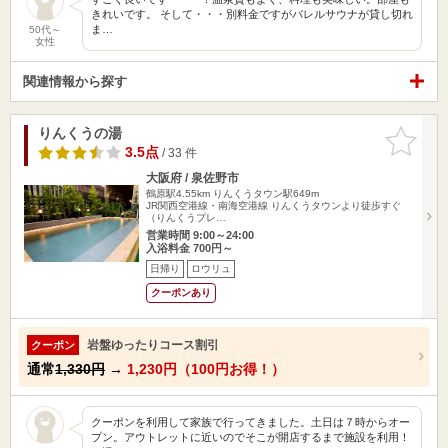
きれいです。 そして・・・別料金ですがバレルサウナが貸し切れ
ま…
50代～
女性
関連情報から探す
りんくうの湯
お気に入
りに追加
3.5点
/ 33 件
大阪府 / 泉佐野市
鶴原駅4.55km
りんくうタウン駅649m
JR関西空港線・南海空港線 りんくうタウンより徒歩すぐ
（りんくうプレ…
営業時間 9:00～24:00
入浴料金 700円～
日帰り
ロウリュ
クーポンあり
岩盤ゆったりコース割引
クーポン
通常
1,330円
→
1,230円（100円お得！）
クーポンを利用して家族で行ってきました。土日は７時からオー
プン。アウトレットに近いのでそこが開店するまで施設を利用！