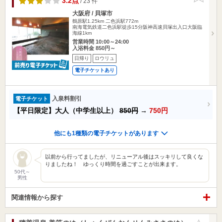
3.2点
/ 23 件
大阪府 / 貝塚市
鶴原駅1.25km
二色浜駅772m
南海電気鉄道二色浜駅徒歩15分阪神高速貝塚出入口大阪臨
海線1km
営業時間 10:00～24:00
入浴料金 850円～
日帰り
ロウリュ
電子チケットあり
入泉料割引
電子チケット
【平日限定】大人（中学生以上）
850円
→
750円
他にも1種類の電子チケットがあります
以前から行ってましたが、リニューアル後はスッキリして良くな
りましたね！ ゆっくり時間を過ごすことが出来ます。
50代～
男性
関連情報から探す