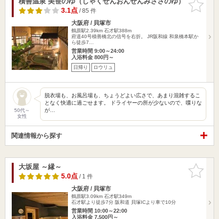
積善温泉 美笹のゆ（しゃくぜんおんせんみささのゆ）
お気に入
りに追加
3.1点
/ 85 件
大阪府 / 貝塚市
鶴原駅2.39km
石才駅388m
府道40号積善橋北の信号を右折。 JR阪和線 和泉橋本駅か
ら徒歩7…
営業時間 9:00～24:00
入浴料金 800円～
日帰り
ロウリュ
脱衣場も、お風呂場も、ちょうどよい広さで、あまり混雑するこ
となく快適に過ごせます。 ドライヤーの所が少ないので、喋りな
が…
50代～
女性
関連情報から探す
大坂屋 ～縁～
お気に入
りに追加
5.0点
/ 1 件
大阪府 / 貝塚市
鶴原駅3.09km
石才駅349m
石才駅より徒歩7分 阪和道 貝塚ICより車で10分
営業時間 10:00～22:00
入浴料金 7,500円～