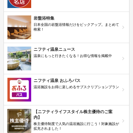
岩盤浴特集
日本全国の岩盤浴情報だけをピックアップ。まとめて
検索！
ニフティ温泉ニュース
温泉にもっと行きたくなる！お得な情報を掲載中
ニフティ温泉 おふろパス
温浴施設をお得に楽しめるサブスクリプションプラン
【ニフティライフスタイル株主優待のご案
内】
株主優待制度で人気の温浴施設に行こう！対象施設が
拡充されました！