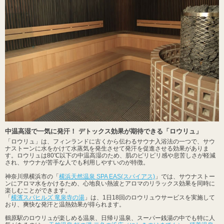
中温高湿で一気に発汗！ デトックス効果が期待できる「ロウリュ」
「ロウリュ」は、フィンランドに古くから伝わるサウナ入浴法の一つで、サウ
ナストーンに水をかけて水蒸気を発生させて発汗を促進させる効果がありま
す。ロウリュは80℃以下の中温高湿のため、肌のピリピリ感や息苦しさが軽減
され、サウナが苦手な人でも利用しやすいのが特徴。
神奈川県横浜市の「
横浜天然温泉 SPA EAS(スパイアス)
」では、サウナストー
ンにアロマ水をかけるため、心地良い熱波とアロマのリラックス効果を同時に
楽しむことができます。
「
横濱スパヒルズ 竜泉寺の湯
」は、1日18回のロウリュウサービスを実施して
おり、爽快な発汗と温熱効果が得られます。
鶴原駅のロウリュが楽しめる温泉、日帰り温泉、スーパー銭湯の中でも特に人