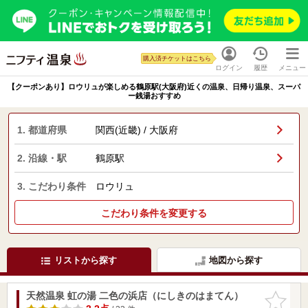
購入済チケットはこちら
ログイン
履歴
メニュー
【クーポンあり】ロウリュが楽しめる鶴原駅(大阪府)近くの温泉、日帰り温泉、スーパ
ー銭湯おすすめ
1. 都道府県
関西(近畿) / 大阪府
2. 沿線・駅
鶴原駅
3. こだわり条件
ロウリュ
こだわり条件を変更する
リストから探す
地図から探す
天然温泉 虹の湯 二色の浜店（にしきのはまてん）
お気に入
りに追加