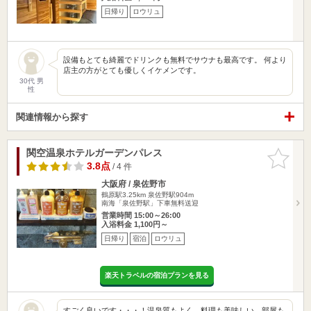
日帰り
ロウリュ
設備もとても綺麗でドリンクも無料でサウナも最高です。 何より
店主の方がとても優しくイケメンです。
30代 男
性
関連情報から探す
関空温泉ホテルガーデンパレス
お気に入
りに追加
3.8点
/ 4 件
大阪府 / 泉佐野市
鶴原駅3.25km
泉佐野駅904m
南海「泉佐野駅」下車無料送迎
営業時間 15:00～26:00
入浴料金 1,100円～
日帰り
宿泊
ロウリュ
楽天トラベルの宿泊プランを見る
すごく良いです・・・！温泉質もよく、料理も美味しい。部屋も