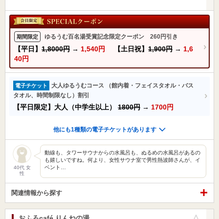
ゆるうむ百名湯受賞記念限定クーポン 260円引き
期間限定
【平日】
1,8000円
→
1,540円
【土日祝】
1,900円
→
1,6
40円
大人ゆるうむコース （館内着・フェイスタオル・バス
電子チケット
タオル、時間制限なし）割引
【平日限定】大人（中学生以上）
1800円
→
1700円
他にも1種類の電子チケットがあります
動線も、タワーサウナからの水風呂も、ぬるめの水風呂があるの
も嬉しいですね。何より、女性サウナ室で男性熱波師さんが、イ
ベント…
40代 女
性
関連情報から探す
おふろcafé りんねの湯
お気に入