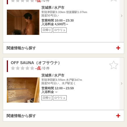
-点
/ 0 件
茨城県 / 水戸市
常陸津田駅3.33km
偕楽園駅1.07km
国道50号沿い
営業時間 10:00～23:30
入浴料金 4,500円～
日帰り
ロウリュ
関連情報から探す
OFF SAUNA（オフサウナ）
お気に入
りに追加
-点
/ 0 件
茨城県 / 水戸市
常陸津田駅3.55km
水戸駅347m
国道50号沿い、水戸駅近く
営業時間 12:00～23:59
入浴料金 ～
日帰り
ロウリュ
関連情報から探す