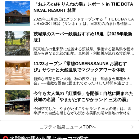
茨城県水戸・千波公園に2026年4月23日（木）待望のオー
「おふろcafé りんねの湯」レポート in THE BOTA
プンを迎えます。
NICAL RESORT 林音
2025年11月29日にグランドオープンする「THE BOTANICA
L RESORT 林音（リンネ）」は、日本初の泊まれる植物
この記事では、オープンに先駆けプレス向けに行われた体験
園！アクティビティ・温泉・食・宿泊を一体的に楽しめる体
会にライターが参加。ひと足お先に、サウナをはじめとする
験型リゾートです。その中でも注目されているのが「おふろ
施設を体験してきました！
茨城県のスーパー銭湯おすすめ15選 【2025年最新
café りんねの湯」。内覧会に参加して、ひと足お先に体験
版】
してきました。
関東地方の北東部に位置する茨城県。隣接する福島県や栃木
県から連なる北部の山地、鬼怒川・利根川が流れる常総平野
から霞ヶ浦・北浦周辺に広がる南部の平野と水郷地帯、さら
に日立や大洗、鹿島など数々の漁港が並ぶ東部の太平洋岸
11/23オープン「常総ONSEN&SAUNA お湯むす
と、同じ県内でもさまざまな景色を見られるのが魅力です。
び」サウナと天然温泉でマジックアワーを体験
そんな茨城県では、温泉もエリアごとに成分が多種多様なの
新鮮な野菜と広い大地、秋の夜空には「常総きぬ川花火大
が特徴的。なかでもおすすめのスーパー銭湯をご紹介しま
会」──素敵な景色に囲まれてゆったりした時間を過ごせる
す。
茨城県常総市に、2024年11月23日（土）、魅力たっぷりの
温浴施設「常総ONSEN&SAUNA お湯むすび」がオープンし
今年も大人気の「紅葉祭」を開催！自然に囲まれた
ます。
茨城の名湯「やまがたすこやかランド 三太の湯」
「道の駅 常総」「TSUTAYA BOOKSTORE」と並ぶ巨大な商
今回訪問した「やまがたすこやかランド 三太の湯」は、四
業施設の一角に構えられた店内では、関東最大級となる合計
季折々の自然を感じながら浸かる美肌の湯や当地の食材を使
10室のサウナと自家源泉温泉、高濃度炭酸泉を満喫でき、
ったグルメが魅力の日帰り温泉。
夕暮れ時には涙のでるような「マジックアワー」に出会える
というウワサ。気になる全貌をレポートします！
紅葉シーズンを迎えた11月は、より多くの人に絶景入浴を
ニフティ温泉ニュースTOPへ
楽しんでもらえるよう、「紅葉祭」をはじめ、さまざまなサ
ービスやイベントが実施されます。
水郡線の駅から同じテーマで探す
※2024年の紅葉祭は終了いたしました。