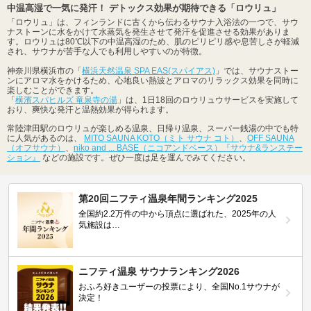
中温高湿で一気に発汗！ デトックス効果が期待できる「ロウリュ」
「ロウリュ」は、フィンランドに古くから伝わるサウナ入浴法の一つで、サウ
ナストーンに水をかけて水蒸気を発生させて発汗を促進させる効果がありま
す。ロウリュは80℃以下の中温高湿のため、肌のピリピリ感や息苦しさが軽減
され、サウナが苦手な人でも利用しやすいのが特徴。
神奈川県横浜市の「
横浜天然温泉 SPA EAS(スパイアス)
」では、サウナストー
ンにアロマ水をかけるため、心地良い熱波とアロマのリラックス効果を同時に
楽しむことができます。
「
横濱スパヒルズ 竜泉寺の湯
」は、1日18回のロウリュウサービスを実施して
おり、爽快な発汗と温熱効果が得られます。
常陸津田駅のロウリュが楽しめる温泉、日帰り温泉、スーパー銭湯の中でも特
に人気があるのは、
MITO SAUNA KOTO（ミト サウナ コト）
、
OFF SAUNA
（オフサウナ）
、
niko and ... BASE（ニコアンドベース）『サウナ&ランステー
ション』
などの施設です。ぜひ一度は足を運んでみてください。
第20回ニフティ温泉年間ランキング2025
全国約2.2万件の中から頂点に選ばれた、2025年の人
気施設は…
ニフティ温泉 サウナランキング2026
おふろ好きユーザーの投票により、全国No.1サウナが
決定！