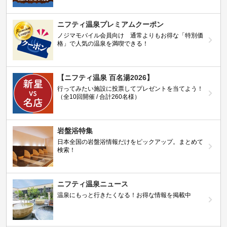
ニフティ温泉プレミアムクーポン
ノジマモバイル会員向け 通常よりもお得な「特別価
格」で人気の温泉を満喫できる！
【ニフティ温泉 百名湯2026】
行ってみたい施設に投票してプレゼントを当てよう！
（全10回開催 / 合計260名様）
岩盤浴特集
日本全国の岩盤浴情報だけをピックアップ。まとめて
検索！
ニフティ温泉ニュース
温泉にもっと行きたくなる！お得な情報を掲載中