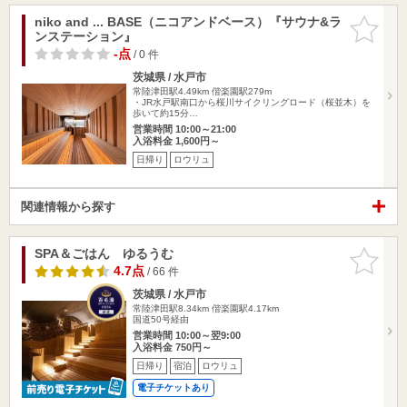
niko and ... BASE（ニコアンドベース）『サウナ&ラ
お気に入
ンステーション』
りに追加
-点
/ 0 件
茨城県 / 水戸市
常陸津田駅4.49km
偕楽園駅279m
・JR水戸駅南口から桜川サイクリングロード（桜並木）を
歩いて約15分…
営業時間 10:00～21:00
入浴料金 1,600円～
日帰り
ロウリュ
関連情報から探す
SPA＆ごはん ゆるうむ
お気に入
りに追加
4.7点
/ 66 件
茨城県 / 水戸市
常陸津田駅8.34km
偕楽園駅4.17km
国道50号経由
営業時間 10:00～翌9:00
入浴料金 750円～
日帰り
宿泊
ロウリュ
電子チケットあり