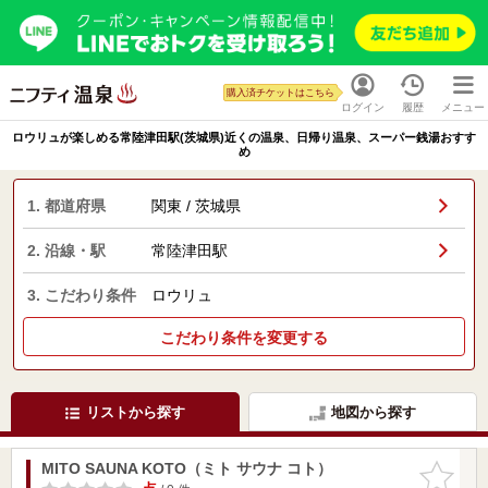
購入済チケットはこちら
ログイン
履歴
メニュー
ロウリュが楽しめる常陸津田駅(茨城県)近くの温泉、日帰り温泉、スーパー銭湯おすす
め
1. 都道府県
関東 / 茨城県
2. 沿線・駅
常陸津田駅
3. こだわり条件
ロウリュ
こだわり条件を変更する
リストから探す
地図から探す
MITO SAUNA KOTO（ミト サウナ コト）
お気に入
りに追加