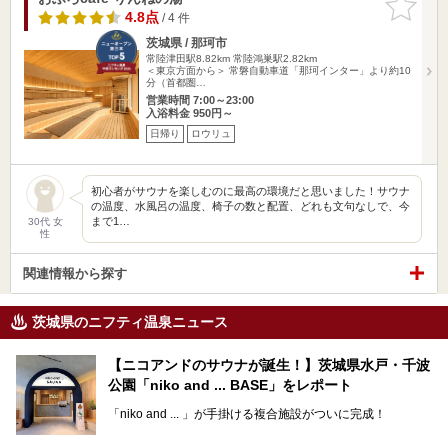
りに追加
4.8点
/ 4 件
茨城県 / 那珂市
常陸津田駅8.82km
常陸鴻巣駅2.82km
＜東京方面から＞ 常磐自動車道「那珂インター」より約10
分（首都圏…
営業時間 7:00～23:00
入浴料金 950円～
日帰り
ロウリュ
初心者がサウナを楽しむのに最高の環境だと思いました！サウナ
の温度、水風呂の温度、椅子の数と配置、どれも文句なしで、今
まで1…
30代 女
性
関連情報から探す
茨城県のニフティ温泉ニュース
【ニコアンドのサウナが誕生！】茨城県水戸・千波
公園「niko and ... BASE」をレポート
「niko and ... 」が手掛ける複合施設がついに完成！
サウナやカフェ、BBQエリア併設の「niko and ... BASE」が