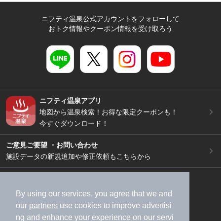
ニフティ温泉公式アカウントをフォローして
おトク情報やクーポン情報を受け取ろう
ニフティ温泉アプリ
地図から温泉検索！お得な限定クーポンも！
今すぐダウンロード！
ご意見ご要望 ・お問い合わせ
施設データの新規追加や修正依頼もこちらから
スマートフォン
/
PC
加盟店募集（資料請求）
広告出稿のご案内
By using our services, you agree that we and
our
partners
use cookies to improve advertisi
利用規約
ライフスタイルMEMBERS+規約
ng and enhance your experience on our servi
特定商取引法に基づく表記
ヘルプ
採用情報