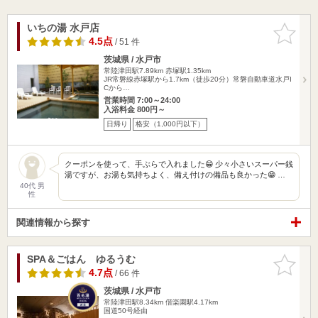
いちの湯 水戸店
お気に入
りに追加
4.5点
/ 51 件
茨城県 / 水戸市
常陸津田駅7.89km
赤塚駅1.35km
JR常磐線赤塚駅から1.7km（徒歩20分）常磐自動車道水戸I
Cから…
営業時間 7:00～24:00
入浴料金 800円～
日帰り
格安（1,000円以下）
クーポンを使って、手ぶらで入れました😁 少々小さいスーパー銭
湯ですが、お湯も気持ちよく、備え付けの備品も良かった😁 …
40代 男
性
関連情報から探す
SPA＆ごはん ゆるうむ
お気に入
りに追加
4.7点
/ 66 件
茨城県 / 水戸市
常陸津田駅8.34km
偕楽園駅4.17km
国道50号経由