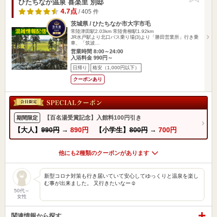
ひたちなか温泉 喜楽里 別邸
4.7点
/ 405 件
茨城県 / ひたちなか市大字市毛
常陸津田駅2.03km
常陸青柳駅1.92km
JR水戸駅より北口バス乗り場(3)より「勝田営業所」行き乗
車、「筑波…
営業時間 8:00～24:00
入浴料金 990円～
日帰り
格安（1,000円以下）
クーポンあり
【百名湯受賞記念】入館料100円引き
期間限定
【大人】
990円
→
890円
【小学生】
800円
→
700円
他にも2種類のクーポンがあります
新型コロナ対策も行き届いていて安心してゆっくりと温泉を楽し
む事が出来ました。 又行きたいなー☺️
50代～
女性
関連情報から探す