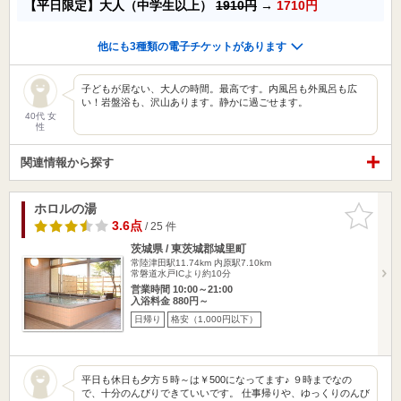
【平日限定】大人（中学生以上）
1910円
→
1710円
他にも3種類の電子チケットがあります
子どもが居ない、大人の時間。最高です。内風呂も外風呂も広
い！岩盤浴も、沢山あります。静かに過ごせます。
40代 女
性
関連情報から探す
ホロルの湯
お気に入
りに追加
3.6点
/ 25 件
茨城県 / 東茨城郡城里町
常陸津田駅11.74km
内原駅7.10km
常磐道水戸ICより約10分
営業時間 10:00～21:00
入浴料金 880円～
日帰り
格安（1,000円以下）
平日も休日も夕方５時～は￥500になってます♪ ９時までなの
で、十分のんびりできていいです。 仕事帰りや、ゆっくりのんび