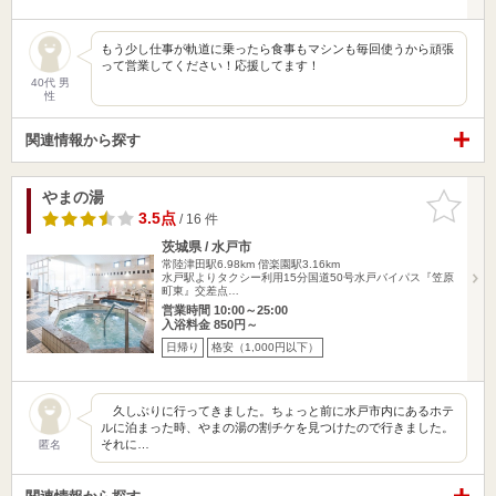
もう少し仕事が軌道に乗ったら食事もマシンも毎回使うから頑張
って営業してください！応援してます！
40代 男
性
関連情報から探す
やまの湯
お気に入
りに追加
3.5点
/ 16 件
茨城県 / 水戸市
常陸津田駅6.98km
偕楽園駅3.16km
水戸駅よりタクシー利用15分国道50号水戸バイパス『笠原
町東』交差点…
営業時間 10:00～25:00
入浴料金 850円～
日帰り
格安（1,000円以下）
久しぶりに行ってきました。ちょっと前に水戸市内にあるホテ
ルに泊まった時、やまの湯の割チケを見つけたので行きました。
それに…
匿名