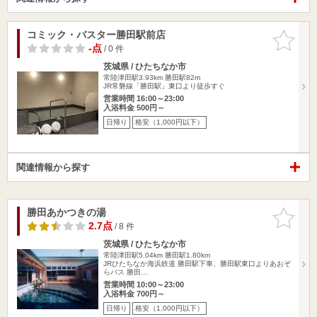
コミック・バスター勝田駅前店
お気に入
りに追加
-点
/ 0 件
茨城県 / ひたちなか市
常陸津田駅3.93km
勝田駅82m
JR常磐線「勝田駅」東口より徒歩すぐ
営業時間 16:00～23:00
入浴料金 500円～
日帰り
格安（1,000円以下）
関連情報から探す
勝田あかつきの湯
お気に入
りに追加
2.7点
/ 8 件
茨城県 / ひたちなか市
常陸津田駅5.04km
勝田駅1.80km
JRひたちなか海浜鉄道 勝田駅下車、勝田駅東口よりあおぞ
らバス 勝田…
営業時間 10:00～23:00
入浴料金 700円～
日帰り
格安（1,000円以下）