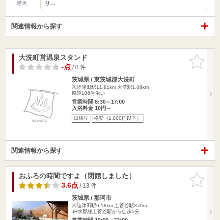
り…
匿名
関連情報から探す
大洗町営温泉スタンド
お気に入
りに追加
-点
/ 0 件
茨城県 / 東茨城郡大洗町
常陸津田駅11.81km
大洗駅1.06km
県道106号沿い
営業時間 8:30～17:00
入浴料金 10円～
日帰り
格安（1,000円以下）
関連情報から探す
おふろの時間ですよ（閉館しました）
お気に入
りに追加
3.6点
/ 13 件
茨城県 / 那珂市
常陸津田駅6.18km
上菅谷駅370m
JR水郡線上菅谷駅から徒歩5分
営業時間 10:00～22:00