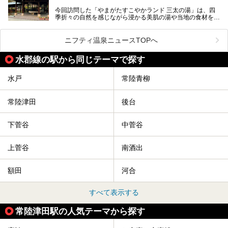
「道の駅 常総」「TSUTAYA BOOKSTORE」と並ぶ巨大な商
今回訪問した「やまがたすこやかランド 三太の湯」は、四
業施設の一角に構えられた店内では、関東最大級となる合計
季折々の自然を感じながら浸かる美肌の湯や当地の食材を使
10室のサウナと自家源泉温泉、高濃度炭酸泉を満喫でき、
ったグルメが魅力の日帰り温泉。
夕暮れ時には涙のでるような「マジックアワー」に出会える
というウワサ。気になる全貌をレポートします！
紅葉シーズンを迎えた11月は、より多くの人に絶景入浴を
ニフティ温泉ニュースTOPへ
楽しんでもらえるよう、「紅葉祭」をはじめ、さまざまなサ
ービスやイベントが実施されます。
水郡線の駅から同じテーマで探す
※2024年の紅葉祭は終了いたしました。
水戸
常陸青柳
常陸津田
後台
下菅谷
中菅谷
上菅谷
南酒出
額田
河合
すべて表示する
常陸津田駅の人気テーマから探す