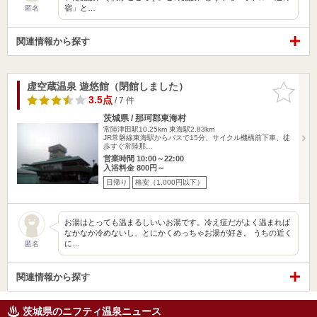
宿」と…
匿名
関連情報から探す
虚空蔵温泉 遊悠館（閉館しました）
お気に入
りに追加
3.5点
/ 7 件
茨城県 / 那珂郡東海村
常陸津田駅10.25km
東海駅2.83km
JR常磐線東海駅からバスで15分、サイクル機構前下車、徒
歩すぐ常陸那…
営業時間 10:00～22:00
入浴料金 800円～
日帰り
格安（1,000円以下）
お湯はとっても温まるしいいお湯です。冷え症だがよく温まれば
なかなか冷めないし、とにかくめっちゃお湯が好き。 うちの近く
に…
匿名
関連情報から探す
茨城県のニフティ温泉ニュース