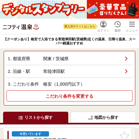
購入済チケットはこちら
ログイン
履歴
メニュー
【クーポンあり】格安で入浴できる常陸津田駅(茨城県)近くの温泉、日帰り温泉、スー
パー銭湯おすすめ
1. 都道府県
関東 / 茨城県
2. 沿線・駅
常陸津田駅
3. こだわり条件
格安（1,000円以下）
こだわり条件を変更する
リストから探す
地図から探す
お気に入
今空いています
りに追加