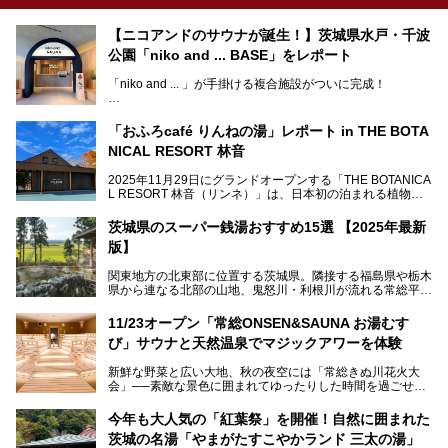
【ニコアンドのサウナが誕生！】茨城県水戸・千波
公園「niko and ... BASE」をレポート
「niko and ... 」が手掛ける複合施設がついに完成！
サウナやカフェ、BBQエリア併設の「niko and ... BASE」が
茨城県水戸・千波公園に2026年4月23日（木）待望のオー
「おふろcafé りんねの湯」レポート in THE BOTA
プンを迎えます。
NICAL RESORT 林音
2025年11月29日にグランドオープンする「THE BOTANICA
L RESORT 林音（リンネ）」は、日本初の泊まれる植物
この記事では、オープンに先駆けプレス向けに行われた体験
園！アクティビティ・温泉・食・宿泊を一体的に楽しめる体
会にライターが参加。ひと足お先に、サウナをはじめとする
験型リゾートです。その中でも注目されているのが「おふろ
施設を体験してきました！
茨城県のスーパー銭湯おすすめ15選 【2025年最新
café りんねの湯」。内覧会に参加して、ひと足お先に体験
版】
してきました。
関東地方の北東部に位置する茨城県。隣接する福島県や栃木
県から連なる北部の山地、鬼怒川・利根川が流れる常総平野
から霞ヶ浦・北浦周辺に広がる南部の平野と水郷地帯、さら
に日立や大洗、鹿島など数々の漁港が並ぶ東部の太平洋岸
11/23オープン「常総ONSEN&SAUNA お湯むす
と、同じ県内でもさまざまな景色を見られるのが魅力です。
び」サウナと天然温泉でマジックアワーを体験
そんな茨城県では、温泉もエリアごとに成分が多種多様なの
新鮮な野菜と広い大地、秋の夜空には「常総きぬ川花火大
が特徴的。なかでもおすすめのスーパー銭湯をご紹介しま
会」──素敵な景色に囲まれてゆったりした時間を過ごせる
す。
茨城県常総市に、2024年11月23日（土）、魅力たっぷりの
温浴施設「常総ONSEN&SAUNA お湯むすび」がオープンし
今年も大人気の「紅葉祭」を開催！自然に囲まれた
ます。
茨城の名湯「やまがたすこやかランド 三太の湯」