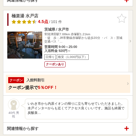
関連情報から探す
極楽湯 水戸店
お気に入
りに追加
4.5点
/ 101 件
茨城県 / 水戸市
常陸津田駅7.68km
赤塚駅1.21km
・徒 歩：JR常磐線赤塚駅から徒歩20分 ・バ ス：茨城
交通バス「…
営業時間 9:00～25:00
入浴料金 920円～
日帰り
格安（1,000円以下）
クーポンあり
入館料割引
クーポン
クーポン提示で
5％OFF！
いわき市から内原イオンの帰りに立ち寄らせていただきました。
水戸インターからも近くてアクセス良くいいです。施設も綺麗で
炭酸泉…
40代 男
性
関連情報から探す