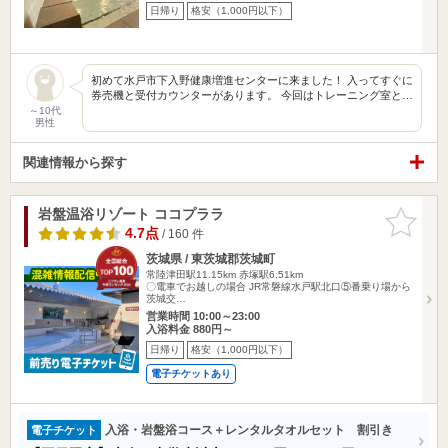
日帰り
格安（1,000円以下）
初めて水戸市下入野健康増進センターに来ました！ 入ってすぐに
券売機と受付カウンターがあります。 今回はトレーニング室と…
～10代
男性
関連情報から探す
岩盤温浴リゾート ココプララ
お気に入
りに追加
4.7点
/ 160 件
茨城県 / 東茨城郡茨城町
常陸津田駅11.15km
赤塚駅6.51km
〇電車でお越しの場合 JR常磐線水戸駅北口⑤番乗り場から
茨城交…
営業時間 10:00～23:00
入浴料金 880円～
日帰り
格安（1,000円以下）
電子チケットあり
入浴・岩盤浴コース＋レンタルタオルセット 割引き
電子チケット