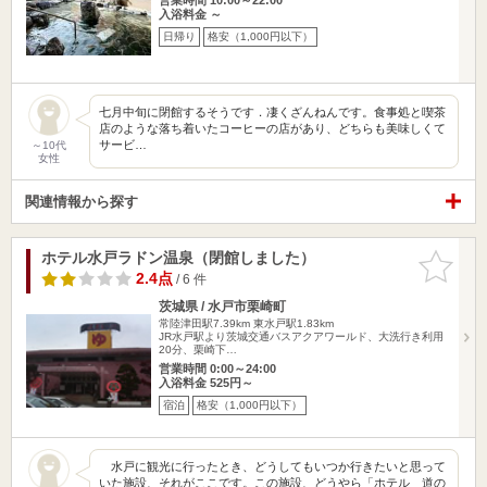
入浴料金 ～
日帰り
格安（1,000円以下）
七月中旬に閉館するそうです．凄くざんねんです。食事処と喫茶
店のような落ち着いたコーヒーの店があり、どちらも美味しくて
サービ…
～10代
女性
関連情報から探す
ホテル水戸ラドン温泉（閉館しました）
お気に入
りに追加
2.4点
/ 6 件
茨城県 / 水戸市栗崎町
常陸津田駅7.39km
東水戸駅1.83km
JR水戸駅より茨城交通バスアクアワールド、大洗行き利用
20分、栗崎下…
営業時間 0:00～24:00
入浴料金 525円～
宿泊
格安（1,000円以下）
水戸に観光に行ったとき、どうしてもいつか行きたいと思って
いた施設、それがここです。この施設、どうやら「ホテル 道の