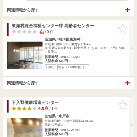
関連情報から探す
東海村総合福祉センター絆 高齢者センター
お気に入
りに追加
-点
/ 0 件
茨城県 / 那珂郡東海村
常陸津田駅9.86km
東海駅1.34km
JR常磐線東海駅から"駅東大通り" を東に向かって約1.5km
徒歩…
営業時間 10:00～16:00
入浴料金 500円～
日帰り
格安（1,000円以下）
関連情報から探す
下入野健康増進センター
お気に入
りに追加
4.0点
/ 1 件
茨城県 / 水戸市
常陸津田駅10.96km
涸沼駅4.94km
県道40号経由
営業時間 10:00～21:00
入浴料金 500円～