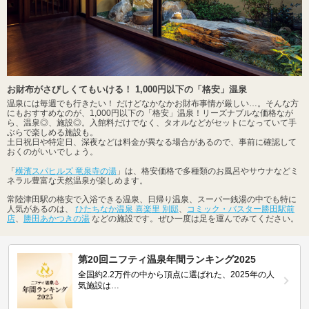
お財布がさびしくてもいける！ 1,000円以下の「格安」温泉
温泉には毎週でも行きたい！ だけどなかなかお財布事情が厳しい…。そんな方
にもおすすめなのが、1,000円以下の「格安」温泉！リーズナブルな価格なが
ら、温泉◎、施設◎。入館料だけでなく、タオルなどがセットになっていて手
ぶらで楽しめる施設も。
土日祝日や特定日、深夜などは料金が異なる場合があるので、事前に確認して
おくのがいいでしょう。
「
横濱スパヒルズ 竜泉寺の湯
」は、格安価格で多種類のお風呂やサウナなどミ
ネラル豊富な天然温泉が楽しめます。
常陸津田駅の格安で入浴できる温泉、日帰り温泉、スーパー銭湯の中でも特に
人気があるのは、
ひたちなか温泉 喜楽里 別邸
、
コミック・バスター勝田駅前
店
、
勝田あかつきの湯
などの施設です。ぜひ一度は足を運んでみてください。
第20回ニフティ温泉年間ランキング2025
全国約2.2万件の中から頂点に選ばれた、2025年の人
気施設は…