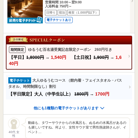
営業時間 10:00～翌9:00
入浴料金 750円～
日帰り
宿泊
格安（1,000円以下）
電子チケットあり
ゆるうむ百名湯受賞記念限定クーポン 260円引き
期間限定
【平日】
1,8000円
→
1,540円
【土日祝】
1,900円
→
1,6
40円
大人ゆるうむコース （館内着・フェイスタオル・バス
電子チケット
タオル、時間制限なし）割引
【平日限定】大人（中学生以上）
1800円
→
1700円
他にも1種類の電子チケットがあります
動線も、タワーサウナからの水風呂も、ぬるめの水風呂があるの
も嬉しいですね。何より、女性サウナ室で男性熱波師さんが、イ
ベント…
40代 女
性