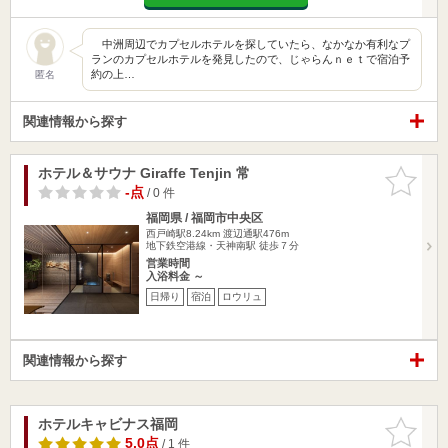
中洲周辺でカプセルホテルを探していたら、なかなか有利なプ
ランのカプセルホテルを発見したので、じゃらんｎｅｔで宿泊予
約の上…
匿名
関連情報から探す
ホテル＆サウナ Giraffe Tenjin 常
お気に入
りに追加
-点
/ 0 件
福岡県 / 福岡市中央区
西戸崎駅8.24km
渡辺通駅476m
地下鉄空港線・天神南駅 徒歩７分
営業時間
入浴料金 ～
日帰り
宿泊
ロウリュ
関連情報から探す
ホテルキャビナス福岡
お気に入
りに追加
5.0点
/ 1 件