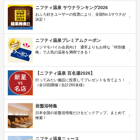
ニフティ温泉 サウナランキング2026
おふろ好きユーザーの投票により、全国No.1サウナが
決定！
ニフティ温泉プレミアムクーポン
ノジマモバイル会員向け 通常よりもお得な「特別価
格」で人気の温泉を満喫できる！
【ニフティ温泉 百名湯2026】
行ってみたい施設に投票してプレゼントを当てよう！
（全10回開催 / 合計260名様）
岩盤浴特集
日本全国の岩盤浴情報だけをピックアップ。まとめて
検索！
ニフティ温泉ニュース