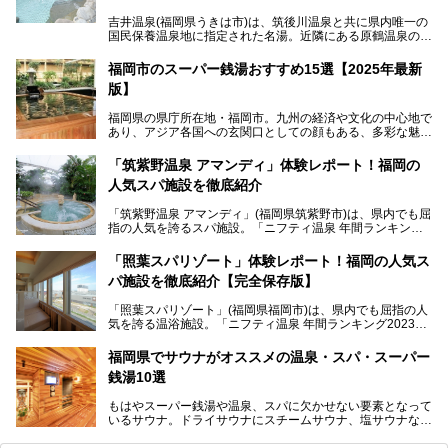
吉井温泉(福岡県うきは市)は、筑後川温泉と共に県内唯一の
国民保養温泉地に指定された名湯。近隣にある原鶴温泉の観
光地風情と異なり、長閑な田園地帯に佇む小さな温泉地で
す。
福岡市のスーパー銭湯おすすめ15選【2025年最新
版】
「ふだん着の温泉 鶴は千年」は、吉井温泉にある日帰り入
浴施設。源泉100％かけ流しの極上美肌湯を楽しめ、近隣の
福岡県の県庁所在地・福岡市。九州の経済や文化の中心地で
住民や温泉ファンに愛され続けています。今回は筆者自ら日
あり、アジア各国への玄関口としての顔もある、多彩な魅力
帰り入浴し、自慢の温泉を中心に詳細レビューします！
をもつ大都市です。
「筑紫野温泉 アマンディ」体験レポート！福岡の
そんな福岡市は、スーパー銭湯も多種多彩。玄界灘を眺めら
人気スパ施設を徹底紹介
れるリゾート気分満点のスーパー銭湯から、繁華街近くのレ
トロな銭湯、泉質自慢の天然温泉まで、福岡市で行ってみた
「筑紫野温泉 アマンディ」(福岡県筑紫野市)は、県内でも屈
いスーパー銭湯を一挙ご紹介します。
指の人気を誇るスパ施設。「ニフティ温泉 年間ランキング2
022」では、福岡県岩盤浴部門第１位を獲得。いつも多くの
入浴客で賑わっています。
「照葉スパリゾート」体験レポート！福岡の人気ス
パ施設を徹底紹介【完全保存版】
そこで今回は、ニフティ温泉ライターである筆者が現地訪
問。週替わりで男女入替制の温泉・サウナや岩盤浴・VIPル
「照葉スパリゾート」(福岡県福岡市)は、県内でも屈指の人
ーム・併設するレストランを体験し、それらの全貌を徹底紹
気を誇る温浴施設。「ニフティ温泉 年間ランキング2023」
介します！
では福岡県総合第３位を獲得し、平日・土日を問わず多くの
常連客で賑わっています。
福岡県でサウナがオススメの温泉・スパ・スーパー
銭湯10選
そこで今回は、ニフティ温泉ライターである筆者が現地体
験。超人気の岩盤房(岩盤浴)をはじめ、スパ＆サウナ・アミ
もはやスーパー銭湯や温泉、スパに欠かせない要素となって
ューズメント・宿泊施設・グルメ・その他施設まで、多彩な
いるサウナ。ドライサウナにスチームサウナ、塩サウナな
る全貌と魅力を徹底紹介します！
ど、いくつか異なるタイプが楽しめたり、水風呂や外気浴ス
ペース、ロウリュウなど、心ゆくまで楽しむためのサービス