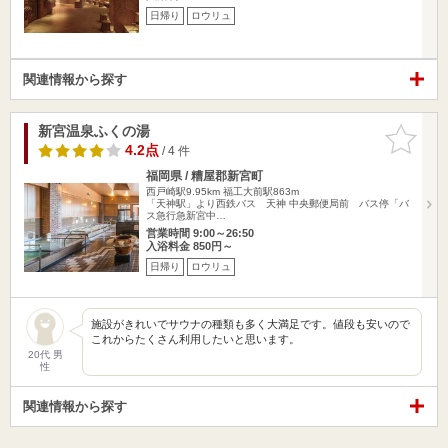
日帰り
ロウリュ
関連情報から探す
新宮温泉ふくの湯
お気に入
りに追加
4.2点
/ 4 件
福岡県 / 糟屋郡新宮町
西戸崎駅9.95km
福工大前駅863m
「天神駅」より西鉄バス 天神 中央郵便局前 バス停「バ
ス急行急新宮中…
営業時間 9:00～26:50
入浴料金 850円～
日帰り
ロウリュ
施設がきれいでサウナの種類も多く大満足です。値段も安いので
これからたくさん利用したいと思います。
20代 男
性
関連情報から探す