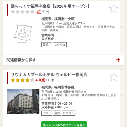
湯らっくす福岡今泉店【2026年夏オープン】
お気に入
りに追加
-点
/ 0 件
福岡県 / 福岡市中央区
西戸崎駅8.11km
薬院大通駅477m
・福岡市営七隈線「薬院大通駅」徒歩7分 ・西鉄天神大牟
田線「西鉄福…
営業時間
入浴料金 ～
日帰り
ロウリュ
関連情報から探す
サウナ＆カプセルホテル ウェルビー福岡店
お気に入
りに追加
4.0点
/ 1 件
福岡県 / 福岡市博多区
西戸崎駅8.18km
櫛田神社前駅44m
JR東海道・山陽・九州新幹線・鹿児島本線 博多駅より徒歩
約10分福岡…
営業時間 5:00～23:00
入浴料金 2,000円～
日帰り
宿泊
ロウリュ
楽天トラベルの宿泊プランを見る