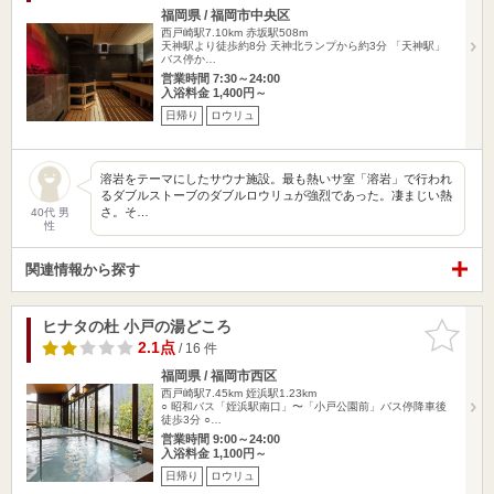
福岡県 / 福岡市中央区
西戸崎駅7.10km
赤坂駅508m
天神駅より徒歩約8分 天神北ランプから約3分 「天神駅」
バス停か…
営業時間 7:30～24:00
入浴料金 1,400円～
日帰り
ロウリュ
溶岩をテーマにしたサウナ施設。最も熱いサ室「溶岩」で行われ
るダブルストーブのダブルロウリュが強烈であった。凄まじい熱
さ。そ…
40代 男
性
関連情報から探す
ヒナタの杜 小戸の湯どころ
お気に入
りに追加
2.1点
/ 16 件
福岡県 / 福岡市西区
西戸崎駅7.45km
姪浜駅1.23km
○ 昭和バス「姪浜駅南口」〜「小戸公園前」バス停降車後
徒歩3分 ○…
営業時間 9:00～24:00
入浴料金 1,100円～
日帰り
ロウリュ