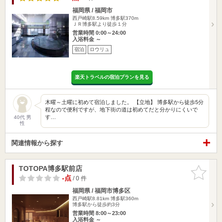
福岡県 / 福岡市
西戸崎駅8.59km
博多駅370m
ＪＲ博多駅より徒歩１分
営業時間 0:00～24:00
入浴料金 ～
宿泊
ロウリュ
楽天トラベルの宿泊プランを見る
木曜～土曜に初めて宿泊しました。 【立地】 博多駅から徒歩5分
程なので便利ですが、地下街の道は初めてだと分かりにくいで
す…
40代 男
性
関連情報から探す
TOTOPA博多駅前店
お気に入
りに追加
-点
/ 0 件
福岡県 / 福岡市博多区
西戸崎駅8.81km
博多駅360m
博多駅から徒歩約3分
営業時間 8:00～23:00
入浴料金 ～