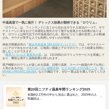
中温高湿で一気に発汗！ デトックス効果が期待できる「ロウリュ」
「ロウリュ」は、フィンランドに古くから伝わるサウナ入浴法の一つで、サウ
ナストーンに水をかけて水蒸気を発生させて発汗を促進させる効果がありま
す。ロウリュは80℃以下の中温高湿のため、肌のピリピリ感や息苦しさが軽減
され、サウナが苦手な人でも利用しやすいのが特徴。
神奈川県横浜市の「
横浜天然温泉 SPA EAS(スパイアス)
」では、サウナストー
ンにアロマ水をかけるため、心地良い熱波とアロマのリラックス効果を同時に
楽しむことができます。
「
横濱スパヒルズ 竜泉寺の湯
」は、1日18回のロウリュウサービスを実施して
おり、爽快な発汗と温熱効果が得られます。
西戸崎駅のロウリュが楽しめる温泉、日帰り温泉、スーパー銭湯の中でも特に
人気があるのは、
サウナヨーガン福岡天神
、
ヒナタの杜 小戸の湯どころ
、
脈 -
MYAKU PRIVATE SAUNA -
などの施設です。ぜひ一度は足を運んでみてくださ
い。
第20回ニフティ温泉年間ランキング2025
全国約2.2万件の中から頂点に選ばれた、2025年の人
気施設は…