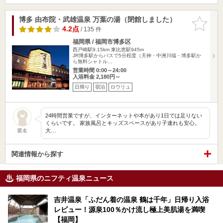
博多 由布院・武雄温泉 万葉の湯（閉館しました）
お気に入
りに追加
4.2点
/ 135 件
福岡県 / 福岡市博多区
西戸崎駅9.15km
東比恵駅945m
JR博多駅からバスで5分程度（天神・中洲川端・博多駅か
ら無料シャトル…
営業時間 0:00～24:00
入浴料金 2,180円～
日帰り
宿泊
ロウリュ
24時間営業ですが、インターネットや本があり1日では足りない
くらいです。 家族風呂とキッズスペースがあり子連れも安心。
大…
匿名
関連情報から探す
福岡県のニフティ温泉ニュース
吉井温泉「ふだん着の温泉 鶴は千年」日帰り入浴
レビュー！源泉100％かけ流し極上美肌湯を満喫
【福岡】