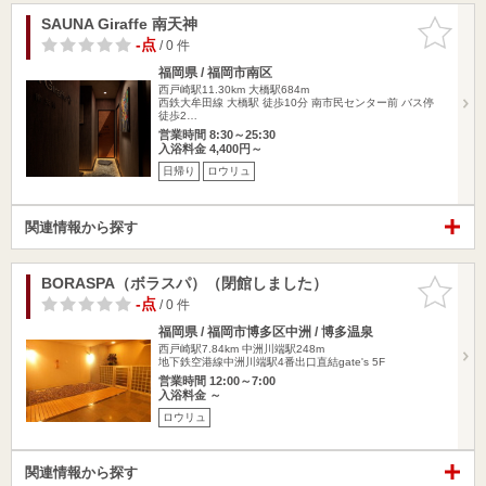
SAUNA Giraffe 南天神
お気に入
りに追加
-点
/ 0 件
福岡県 / 福岡市南区
西戸崎駅11.30km
大橋駅684m
西鉄大牟田線 大橋駅 徒歩10分 南市民センター前 バス停
徒歩2…
営業時間 8:30～25:30
入浴料金 4,400円～
日帰り
ロウリュ
関連情報から探す
BORASPA（ボラスパ）（閉館しました）
お気に入
りに追加
-点
/ 0 件
福岡県 / 福岡市博多区中洲 / 博多温泉
西戸崎駅7.84km
中洲川端駅248m
地下鉄空港線中洲川端駅4番出口直結gate's 5F
営業時間 12:00～7:00
入浴料金 ～
ロウリュ
関連情報から探す