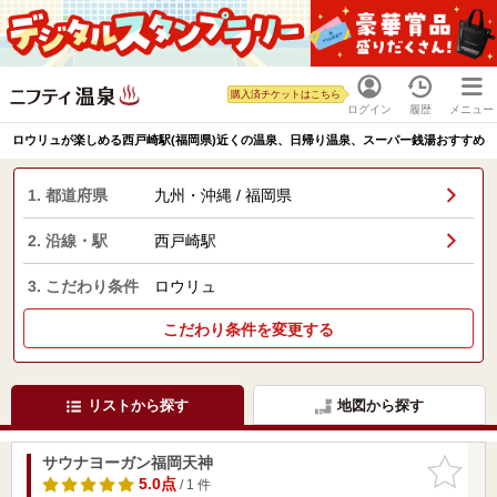
購入済チケットはこちら
ログイン
履歴
メニュー
ロウリュが楽しめる西戸崎駅(福岡県)近くの温泉、日帰り温泉、スーパー銭湯おすすめ
1. 都道府県
九州・沖縄 / 福岡県
2. 沿線・駅
西戸崎駅
3. こだわり条件
ロウリュ
こだわり条件を変更する
リストから探す
地図から探す
サウナヨーガン福岡天神
お気に入
りに追加
5.0点
/ 1 件