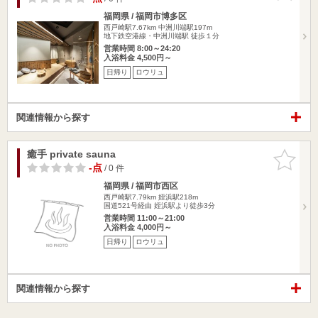
福岡県 / 福岡市博多区
西戸崎駅7.67km
中洲川端駅197m
地下鉄空港線・中洲川端駅 徒歩１分
営業時間 8:00～24:20
入浴料金 4,500円～
日帰り
ロウリュ
関連情報から探す
癒手 private sauna
お気に入
りに追加
-点
/ 0 件
福岡県 / 福岡市西区
西戸崎駅7.79km
姪浜駅218m
国道521号経由 姪浜駅より徒歩3分
営業時間 11:00～21:00
入浴料金 4,000円～
日帰り
ロウリュ
関連情報から探す