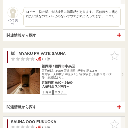
ロビー、脱衣所、大浴場共に清潔感があります。 私は静かに蒸さ
れたい派なのでテレビのないサウナが気に入ってます。 ロウリ…
40代 男
性
関連情報から探す
脈 - MYAKU PRIVATE SAUNA -
お気に入
りに追加
-点
/ 0 件
福岡県 / 福岡市中央区
西戸崎駅7.59km
西鉄福岡（天神）駅315m
最寄駅：天神駅より徒歩４分/赤坂駅より徒歩５分 バス
停：赤坂駅より…
営業時間 0:00～24:00
入浴料金 3,000円～
日帰り
ロウリュ
関連情報から探す
SAUNA OOO FUKUOKA
お気に入
りに追加
-点
/ 0 件