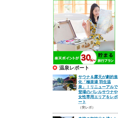
温泉レポート
サウナ＆露天が劇的進
化「極楽湯 羽生温
泉」！リニューアルで
登場のバレルサウナや
女性専用エリアをレポ
ート
（突レポ）