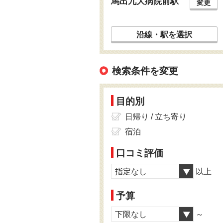
馬出九大病院前駅
変更
沿線・駅を選択
検索条件を変更
目的別
日帰り / 立ち寄り
宿泊
口コミ評価
指定なし
以上
予算
下限なし
～