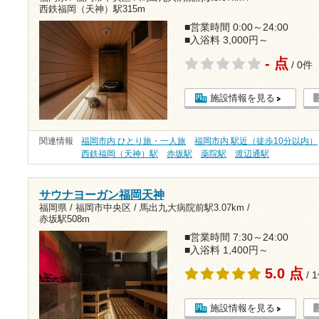
西鉄福岡（天神）駅315m
■営業時間 0:00～24:00
■入浴料 3,000円～
- 点
/ 0件
施設情報を見る
関連情報
福岡市内 ひとり旅・一人旅
福岡市内 駅近（徒歩10分以内）
西鉄福岡（天神）駅
赤坂駅
薬院駅
渡辺通駅
サウナヨーガン福岡天神
福岡県 / 福岡市中央区 /
馬出九大病院前駅3.07km
/
赤坂駅508m
■営業時間 7:30～24:00
■入浴料 1,400円～
5.0 点
/ 
施設情報を見る