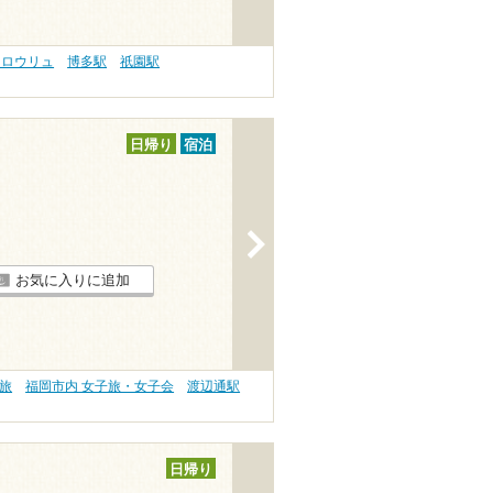
 ロウリュ
博多駅
祇園駅
日帰り
宿泊
>
お気に入りに追加
旅
福岡市内 女子旅・女子会
渡辺通駅
日帰り