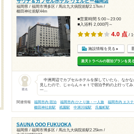
サウナ＆カプセルホテル ウェルビー福岡店
福岡県 / 福岡市博多区 /
馬出九大病院前駅2.17km
/
櫛田神社前駅44m
■営業時間 5:00～23:00
■入浴料 2,000円～
4.0 点
/ 
施設情報を見る
楽天トラベルの宿泊プランを見
中洲周辺でカプセルホテルを探していたら、なかな
見したので、じゃらんｎｅｔで宿泊予約の上行ってみ
匿名
一…
関連情報
福岡市内 宿泊
福岡市内 ひとり旅・一人旅
福岡市内 エス
櫛田神社前駅
祇園駅
中洲川端駅
呉服町駅
SAUNA OOO FUKUOKA
福岡県 / 福岡市博多区 /
馬出九大病院前駅2.25km
/