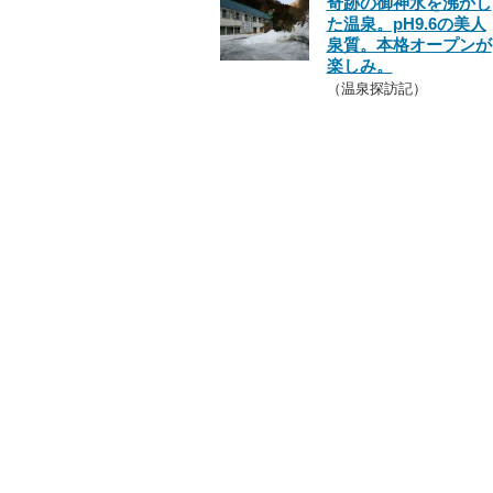
奇跡の御神水を沸かし
た温泉。pH9.6の美人
泉質。本格オープンが
楽しみ。
（温泉探訪記）