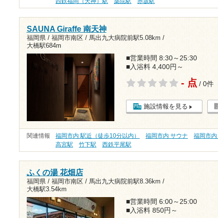
西鉄福岡（天神）駅
薬院駅
赤坂駅
SAUNA Giraffe 南天神
福岡県 / 福岡市南区 /
馬出九大病院前駅5.08km
/
大橋駅684m
■営業時間 8:30～25:30
■入浴料 4,400円～
- 点
/ 0件
施設情報を見る
関連情報
福岡市内 駅近（徒歩10分以内）
福岡市内 サウナ
福岡市内
高宮駅
竹下駅
西鉄平尾駅
ふくの湯 花畑店
福岡県 / 福岡市南区 /
馬出九大病院前駅8.36km
/
大橋駅3.54km
■営業時間 6:00～25:00
■入浴料 850円～