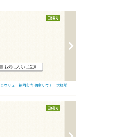
日帰り
>
お気に入りに追加
 ロウリュ
福岡市内 個室サウナ
大橋駅
日帰り
>