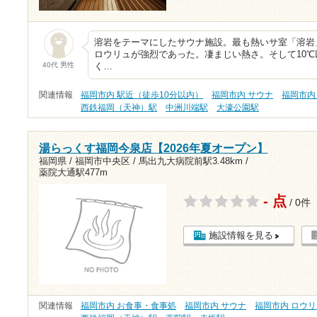
溶岩をテーマにしたサウナ施設。最も熱いサ室「溶岩
ロウリュが強烈であった。凄まじい熱さ。そして10
40代 男性
く…
関連情報
福岡市内 駅近（徒歩10分以内）
福岡市内 サウナ
福岡市内
西鉄福岡（天神）駅
中洲川端駅
大濠公園駅
湯らっくす福岡今泉店【2026年夏オープン】
福岡県 / 福岡市中央区 /
馬出九大病院前駅3.48km
/
薬院大通駅477m
- 点
/ 0件
施設情報を見る
関連情報
福岡市内 お食事・食事処
福岡市内 サウナ
福岡市内 ロウ