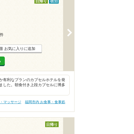
日帰り
宿泊
>
1件
お気に入りに追加
る
か有利なプランのカプセルホテルを発
ました。朝食付き上段カプセルに博多
テ・マッサージ
福岡市内 お食事・食事処
日帰り