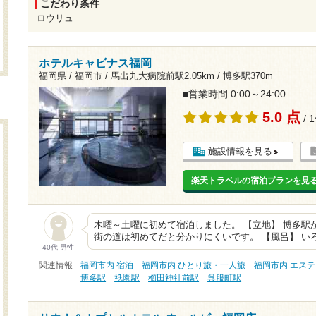
こだわり条件
ロウリュ
ホテルキャビナス福岡
福岡県 / 福岡市 /
馬出九大病院前駅2.05km
/
博多駅370m
■営業時間 0:00～24:00
5.0 点
/ 
施設情報を見る
楽天トラベルの宿泊プランを見
木曜～土曜に初めて宿泊しました。 【立地】 博多駅
街の道は初めてだと分かりにくいです。 【風呂】 い
40代 男性
関連情報
福岡市内 宿泊
福岡市内 ひとり旅・一人旅
福岡市内 エス
博多駅
祇園駅
櫛田神社前駅
呉服町駅