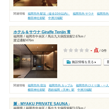
関連情報
福岡市内 駅近（徒歩10分以内）
福岡市内 サウナ
福岡市内
櫛田神社前駅
中洲川端駅
ホテル＆サウナ Giraffe Tenjin 常
福岡県 / 福岡市中央区 /
馬出九大病院前駅2.67km
/
渡辺通駅476m
- 点
/ 0件
施設情報を見る
関連情報
福岡市内 宿泊
福岡市内 カップル
福岡市内 ひとり旅・一人
櫛田神社前駅
西鉄福岡（天神）駅
中洲川端駅
脈 - MYAKU PRIVATE SAUNA -
福岡県 / 福岡市中央区 /
馬出九大病院前駅3.07km
/