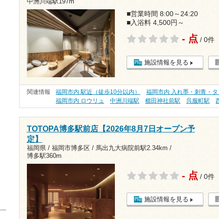
中洲川端駅197m
■営業時間 8:00～24:20
■入浴料 4,500円～
- 点
/ 0件
施設情報を見る
関連情報
福岡市内 駅近（徒歩10分以内）
福岡市内 入れ墨・刺青・
福岡市内 ロウリュ
中洲川端駅
櫛田神社前駅
呉服町駅
TOTOPA博多駅前店【2026年8月7日オープン予
定】
福岡県 / 福岡市博多区 /
馬出九大病院前駅2.34km
/
博多駅360m
- 点
/ 0件
施設情報を見る