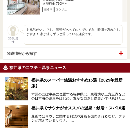
入浴料金 730円～
日帰り
ロウリュ
お風呂がいいです。 種類があってのんびりでき、時間を忘れられ
ますよ！ 家が近くずっと通っている施設です。
30代 男
性
関連情報から探す
福井県のニフティ温泉ニュース
福井県のスーパー銭湯おすすめ15選【2025年最新
版】
本州のほぼ中央に位置する福井県は、東尋坊や三方五湖など
の日本海の絶景をはじめ、豊かな自然と歴史が作りあげた見
どころがたくさんあります。越前がにや若狭ぐじに代表され
る海産物、越前そば、ソースかつ丼などのグルメも人気で
福井県でサウナがオススメの温泉・銭湯・スパ10選
す。
2024年春の北陸新幹線の延伸により、関西地方のみならず
最近ではサウナに関する雑誌や漫画も発売されるなど、ファ
首都圏からもアクセスしやすくなりました。今回は、そんな
ンが増えているサウナ。
福井県でおすすめのスーパー銭湯をご紹介します。
しかしサウナは一口にサウナと言っても、ドライサウナ、ス