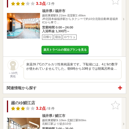
りに追加
3.3点
/ 3 件
福井県 / 福井市
越前東郷駅8.21km
花堂駅2.46km
JR北陸本線福井駅からタクシーで約10分北陸自動車道福井
ICから車で…
営業時間 0:00～24:00
入浴料金 1,300円～
日帰り
宿泊
ロウリュ
楽天トラベルの宿泊プランを見る
泉温39.7℃のアルカリ性単純温泉です。下駄箱には、4と9の数字
が使われていませんでした。朝6時から10時までは朝風呂料金…
～10代
男性
関連情報から探す
越のゆ鯖江店
お気に入
りに追加
3.2点
/ 8 件
福井県 / 鯖江市
越前東郷駅9.10km
北鯖江駅609m
北鯖江駅より徒歩10分
営業時間 7:00～25:00