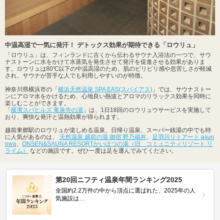
中温高湿で一気に発汗！ デトックス効果が期待できる「ロウリュ」
「ロウリュ」は、フィンランドに古くから伝わるサウナ入浴法の一つで、サウ
ナストーンに水をかけて水蒸気を発生させて発汗を促進させる効果がありま
す。ロウリュは80℃以下の中温高湿のため、肌のピリピリ感や息苦しさが軽減
され、サウナが苦手な人でも利用しやすいのが特徴。
神奈川県横浜市の「
横浜天然温泉 SPA EAS(スパイアス)
」では、サウナストー
ンにアロマ水をかけるため、心地良い熱波とアロマのリラックス効果を同時に
楽しむことができます。
「
横濱スパヒルズ 竜泉寺の湯
」は、1日18回のロウリュウサービスを実施して
おり、爽快な発汗と温熱効果が得られます。
越前東郷駅のロウリュが楽しめる温泉、日帰り温泉、スーパー銭湯の中でも特
に人気があるのは、
天然温泉 越前の湯 御宿 野乃福井
、
足羽川リトアート asun
owa
、
ONSEN&SAUNA RESORTかいほつの湯（旧 コミュニティリゾート リ
ライム）
などの施設です。ぜひ一度は足を運んでみてください。
第20回ニフティ温泉年間ランキング2025
全国約2.2万件の中から頂点に選ばれた、2025年の人
気施設は…