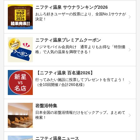
ニフティ温泉 サウナランキング2026
おふろ好きユーザーの投票により、全国No.1サウナが
決定！
ニフティ温泉プレミアムクーポン
ノジマモバイル会員向け 通常よりもお得な「特別価
格」で人気の温泉を満喫できる！
【ニフティ温泉 百名湯2026】
行ってみたい施設に投票してプレゼントを当てよう！
（全10回開催 / 合計260名様）
岩盤浴特集
日本全国の岩盤浴情報だけをピックアップ。まとめて
検索！
ニフティ温泉ニュース