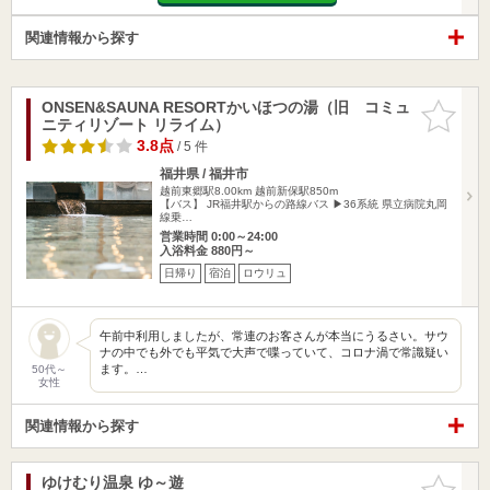
関連情報から探す
ONSEN&SAUNA RESORTかいほつの湯（旧 コミュ
お気に入
ニティリゾート リライム）
りに追加
3.8点
/ 5 件
福井県 / 福井市
越前東郷駅8.00km
越前新保駅850m
【バス】 JR福井駅からの路線バス ▶36系統 県立病院丸岡
線乗…
営業時間 0:00～24:00
入浴料金 880円～
日帰り
宿泊
ロウリュ
午前中利用しましたが、常連のお客さんが本当にうるさい。サウ
ナの中でも外でも平気で大声で喋っていて、コロナ渦で常識疑い
ます。…
50代～
女性
関連情報から探す
ゆけむり温泉 ゆ～遊
お気に入