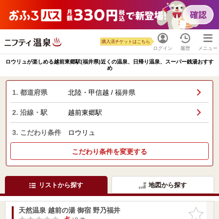
購入済チケットはこちら
ログイン
履歴
メニュー
ロウリュが楽しめる越前東郷駅(福井県)近くの温泉、日帰り温泉、スーパー銭湯おすす
め
1. 都道府県
北陸・甲信越 / 福井県
2. 沿線・駅
越前東郷駅
3. こだわり条件
ロウリュ
こだわり条件を変更する
リストから探す
地図から探す
天然温泉 越前の湯 御宿 野乃福井
お気に入
りに追加