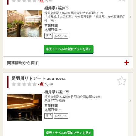
-点
/ 0 件
福井県 / 福井市
越前東郷駅7.04km
福井城址大名町駅118m
「福井城址大名町駅」から徒歩1分 「福井駅」から徒歩約7
分 「福…
営業時間
入浴料金 ～
宿泊
ロウリュ
楽天トラベルの宿泊プランを見る
関連情報から探す
足羽川リトアート asunowa
お気に入
りに追加
-点
/ 0 件
福井県 / 福井市
越前東郷駅7.32km
足羽山公園口駅477m
県道177号経由
営業時間
入浴料金 ～
宿泊
ロウリュ
楽天トラベルの宿泊プランを見る