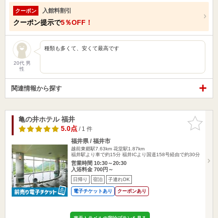
入館料割引
クーポン
クーポン提示で
5％OFF！
種類も多くて、安くて最高です
20代 男
性
関連情報から探す
亀の井ホテル 福井
お気に入
りに追加
5.0点
/ 1 件
福井県 / 福井市
越前東郷駅7.63km
花堂駅1.87km
福井駅より車で約15分 福井ICより国道158号経由で約30分
営業時間 10:30～20:30
入浴料金 700円～
日帰り
宿泊
子連れOK
電子チケットあり
クーポンあり