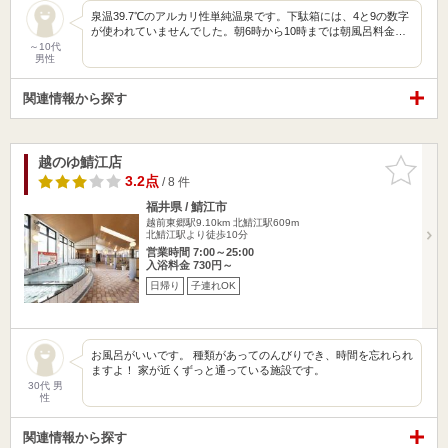
泉温39.7℃のアルカリ性単純温泉です。下駄箱には、4と9の数字
が使われていませんでした。朝6時から10時までは朝風呂料金…
～10代
男性
関連情報から探す
越のゆ鯖江店
お気に入
りに追加
3.2点
/ 8 件
福井県 / 鯖江市
越前東郷駅9.10km
北鯖江駅609m
北鯖江駅より徒歩10分
営業時間 7:00～25:00
入浴料金 730円～
日帰り
子連れOK
お風呂がいいです。 種類があってのんびりでき、時間を忘れられ
ますよ！ 家が近くずっと通っている施設です。
30代 男
性
関連情報から探す