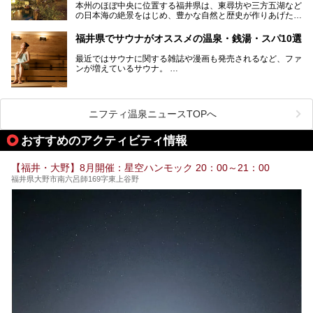
本州のほぼ中央に位置する福井県は、東尋坊や三方五湖など
の日本海の絶景をはじめ、豊かな自然と歴史が作りあげた見
どころがたくさんあります。越前がにや若狭ぐじに代表され
る海産物、越前そば、ソースかつ丼などのグルメも人気で
福井県でサウナがオススメの温泉・銭湯・スパ10選
す。
2024年春の北陸新幹線の延伸により、関西地方のみならず
最近ではサウナに関する雑誌や漫画も発売されるなど、ファ
首都圏からもアクセスしやすくなりました。今回は、そんな
ンが増えているサウナ。
福井県でおすすめのスーパー銭湯をご紹介します。
しかしサウナは一口にサウナと言っても、ドライサウナ、ス
チームサウナ、塩サウナなどが存在し、施設によって様々な
こだわりを持つ施設も増えています。
ニフティ温泉ニュースTOPへ
今回はそんな今話題のサウナが楽しめる、福井県内にあるオ
ススメ温泉・銭湯・スパを10件まとめてご紹介します。
おすすめのアクティビティ情報
【福井・大野】8月開催：星空ハンモック 20：00～21：00
福井県大野市南六呂師169字東上谷野