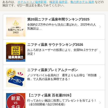
あるのは、
ホテルエコノ福井駅前
、
極楽湯 福井店
、
亀の井ホテル 福井
などの
施設です。ぜひ一度は足を運んでみてください。
第20回ニフティ温泉年間ランキング2025
全国約2.2万件の中から頂点に選ばれた、2025年の人
気施設は…
ニフティ温泉 サウナランキング2026
おふろ好きユーザーの投票により、全国No.1サウナが
決定！
ニフティ温泉プレミアムクーポン
ノジマモバイル会員向け 通常よりもお得な「特別価
格」で人気の温泉を満喫できる！
【ニフティ温泉 百名湯2026】
行ってみたい施設に投票してプレゼントを当てよう！
（全10回開催 / 合計260名様）