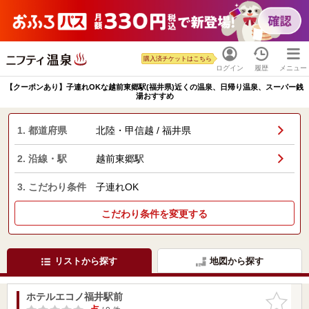
購入済チケットはこちら
ログイン
履歴
メニュー
【クーポンあり】子連れOKな越前東郷駅(福井県)近くの温泉、日帰り温泉、スーパー銭
湯おすすめ
1. 都道府県
北陸・甲信越 / 福井県
2. 沿線・駅
越前東郷駅
3. こだわり条件
子連れOK
こだわり条件を変更する
リストから探す
地図から探す
ホテルエコノ福井駅前
お気に入
りに追加