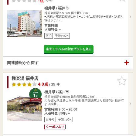
-点
/ 0 件
福井県 / 福井市
越前東郷駅6.57km
福井駅108m
■JR福井駅東口徒歩1分！■コンビニ徒歩3分■高速バス乗り
場はホテル…
営業時間
入浴料金 ～
宿泊
子連れOK
楽天トラベルの宿泊プランを見る
関連情報から探す
極楽湯 福井店
お気に入
りに追加
4.0点
/ 39 件
福井県 / 福井市
越前東郷駅6.98km
越前開発駅197m
えちぜん鉄道勝山永平寺線 越前開発駅より徒歩3分 福井IC
より福井…
営業時間 9:00～26:00
入浴料金 530円～
日帰り
子連れOK
クーポンあり