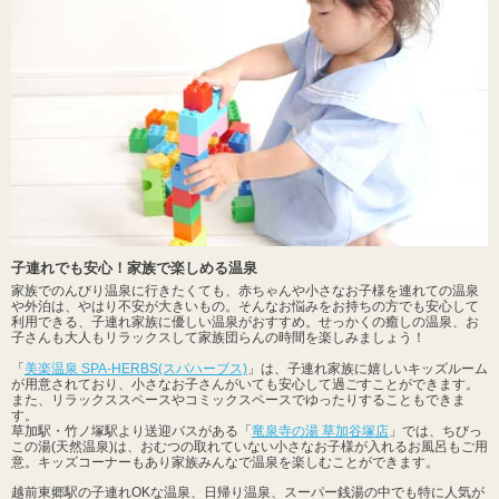
子連れでも安心！家族で楽しめる温泉
家族でのんびり温泉に行きたくても、赤ちゃんや小さなお子様を連れての温泉
や外泊は、やはり不安が大きいもの。そんなお悩みをお持ちの方でも安心して
利用できる、子連れ家族に優しい温泉がおすすめ。せっかくの癒しの温泉、お
子さんも大人もリラックスして家族団らんの時間を楽しみましょう！
「
美楽温泉 SPA-HERBS(スパハーブス)
」は、子連れ家族に嬉しいキッズルーム
が用意されており、小さなお子さんがいても安心して過ごすことができます。
また、リラックススペースやコミックスペースでゆったりすることもできま
す。
草加駅・竹ノ塚駅より送迎バスがある「
竜泉寺の湯 草加谷塚店
」では、ちびっ
この湯(天然温泉)は、おむつの取れていない小さなお子様が入れるお風呂もご用
意。キッズコーナーもあり家族みんなで温泉を楽しむことができます。
越前東郷駅の子連れOKな温泉、日帰り温泉、スーパー銭湯の中でも特に人気が