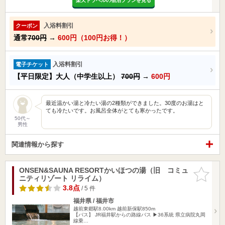
楽天トラベルの宿泊プランを見る
入浴料割引
クーポン
通常
700円
→
600円（100円お得！）
入浴料割引
電子チケット
【平日限定】大人（中学生以上）
700円
→
600円
最近温かい湯と冷たい湯の2種類ができました。30度のお湯はと
ても冷たいです。お風呂全体がとても寒かったです。
50代～
男性
関連情報から探す
ONSEN&SAUNA RESORTかいほつの湯（旧 コミュ
お気に入
ニティリゾート リライム）
りに追加
3.8点
/ 5 件
福井県 / 福井市
越前東郷駅8.00km
越前新保駅850m
【バス】 JR福井駅からの路線バス ▶36系統 県立病院丸岡
線乗…