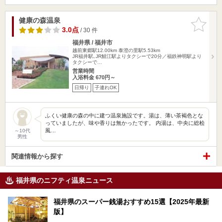
健康の森温泉
お気に入
りに追加
3.0点
/ 30 件
福井県 / 福井市
越前東郷駅12.00km
泰澄の里駅5.53km
JR福井駅､JR鯖江駅よりタクシーで20分／福鉄神明駅より
タクシーで…
営業時間
入浴料金 670円～
日帰り
子連れOK
ふくい健康の森の中に建つ温泉施設です。湯は、薄い茶褐色とな
っていましたが、味や香りは無かったです。 内湯は、中央に総桧
風…
～10代
男性
関連情報から探す
福井県のニフティ温泉ニュース
福井県のスーパー銭湯おすすめ15選【2025年最新
版】