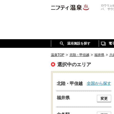
ロウリュ
パ、 サ
温浴施設を探す
電
温泉TOP
>
北陸・甲信越
>
福井県
>
六
選択中のエリア
全国から探す
北陸・甲信越
福井県
変更