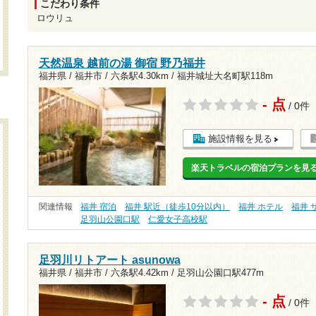
こだわり条件
ロウリュ
天然温泉 越前の湯 御宿 野乃福井
福井県 / 福井市 /
六条駅4.30km
/
福井城址大名町駅118m
- 点
/ 0件
施設情報を見る
楽天トラベルの宿泊プランを見
関連情報
福井 宿泊
福井 駅近（徒歩10分以内）
福井 ホテル
福井 
足羽山公園口駅
仁愛女子高校駅
足羽川リトアート asunowa
福井県 / 福井市 /
六条駅4.42km
/
足羽山公園口駅477m
- 点
/ 0件