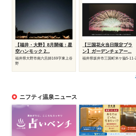
【福井・大野】8月開催：星
【三国花火当日限定プラ
空ハンモック 2...
ン】ガーデンチェアー...
福井県大野市南六呂師169字東上谷
福井県坂井市三国町米ケ脇5-11-
野
ニフティ温泉ニュース