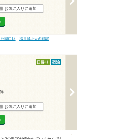
お気に入りに追加
る
山公園口駅
福井城址大名町駅
日帰り
宿泊
>
3件
お気に入りに追加
る
4と9の数字が使われていませんでし