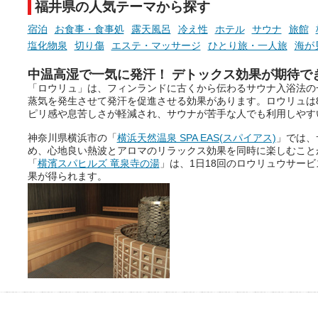
福井県の人気テーマから探す
宿泊
お食事・食事処
露天風呂
冷え性
ホテル
サウナ
旅館
塩化物泉
切り傷
エステ・マッサージ
ひとり旅・一人旅
海が
中温高湿で一気に発汗！ デトックス効果が期待で
「ロウリュ」は、フィンランドに古くから伝わるサウナ入浴法の
蒸気を発生させて発汗を促進させる効果があります。ロウリュは
ピリ感や息苦しさが軽減され、サウナが苦手な人でも利用しやす
神奈川県横浜市の「
横浜天然温泉 SPA EAS(スパイアス)
」では、
め、心地良い熱波とアロマのリラックス効果を同時に楽しむこと
「
横濱スパヒルズ 竜泉寺の湯
」は、1日18回のロウリュウサー
果が得られます。