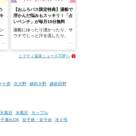
の
【おふろパス限定特典】湯船で
キ
浮かんだ悩みもスッキリ！「占
いベンチ」が毎月10分無料
ン
湯船にゆったり浸かったり、サ
ロー
ウナでじっと汗を流したり。
る
名
e-
ニフティ温泉ニュースTOPへ
い
そんな「一人でぼんやり過ごす
時間」、ふだん後回しにしてい
た「これからのこと」や「ちょ
っとした悩み」が、頭に浮かん
でくることはありませんか？
牛ケ原
北大野
越前大野
越前田野
お風呂でリラックスしているか
らこそ向き合える、大切な自分
天風呂
水風呂
カップル
の本音。
子連れOK
女子旅・女子会
冷え性
そんな心のつぶやきを、湯あが
りの温まった心のまま相談でき