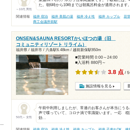
た。朝6時から10時までは朝風呂料金が適用されます
～10代 男性
関連情報
福井 宿泊
福井 美肌の湯
福井 冷え性
福井 カップル
花
商工会議所前駅
ONSEN&SAUNA RESORTかいほつの湯（旧
コミュニティリゾート リライム）
福井県 / 福井市 /
六条駅6.48km
/
越前新保駅850m
■営業時間 0:00～24:00
■入浴料 880円～
3.8 点
/ 
施設情報を見る
午前中利用しましたが、常連のお客さんが本当にうる
声で喋っていて、コロナ渦で常識疑います。一応 穏
50代～ 女性
効…
関連情報
福井 宿泊
福井 冷え性
福井 カップル
福井 子連れOK
越