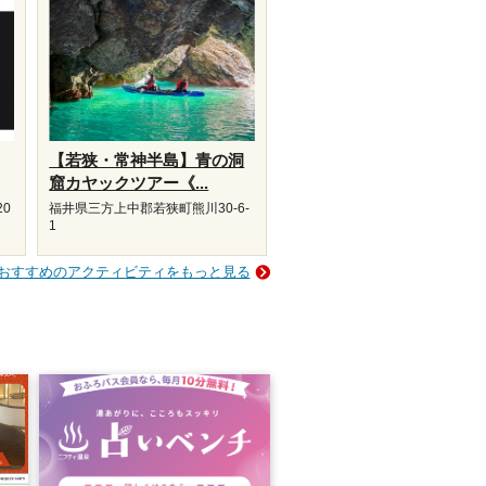
【若狭・常神半島】青の洞
窟カヤックツアー《...
20
福井県三方上中郡若狭町熊川30-6-
1
おすすめのアクティビティをもっと見る