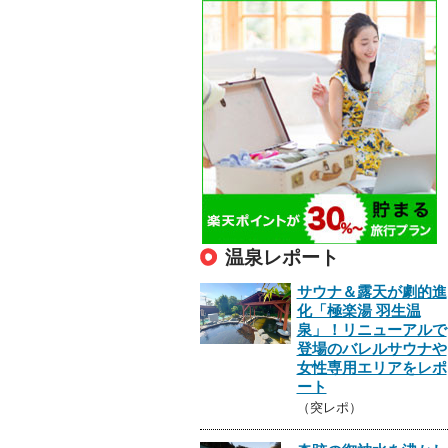
温泉レポート
サウナ＆露天が劇的進
化「極楽湯 羽生温
泉」！リニューアルで
登場のバレルサウナや
女性専用エリアをレポ
ート
（突レポ）