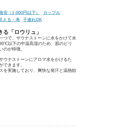
たら素敵ですよね。
格安（1,000円以下）
カップル
見える・海
子連れOK
ニフティ温泉の「占いベンチ」
きる「ロウリュ」
は、そんなあなたの心のつぶや
一つで、サウナストーンに水をかけて水
きをプロの占い師に相談するこ
80℃以下の中温高湿のため、肌のピリ
とができるサービスです。
いのが特徴。
サウナストーンにアロマ水をかけるた
ができます。
おふろパス会員様なら、この特
ビスを実施しており、爽快な発汗と温熱効
別なひとときを「毎月10分無
料」でご利用いただけます。
お湯で体がほぐれたら、次は占
い師さんとお話しして、心もほ
ぐしてみませんか？