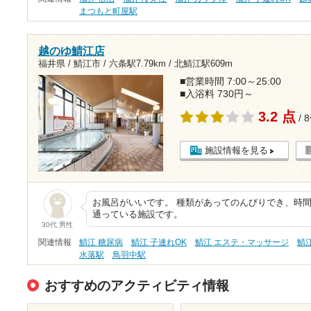
まつもと町屋駅
越のゆ鯖江店
福井県 / 鯖江市 /
六条駅7.79km
/
北鯖江駅609m
■営業時間 7:00～25:00
■入浴料 730円～
3.2 点
/ 
施設情報を見る
お風呂がいいです。 種類があってのんびりでき、時間
通っている施設です。
30代 男性
関連情報
鯖江 糖尿病
鯖江 子連れOK
鯖江 エステ・マッサージ
鯖
水落駅
鳥羽中駅
おすすめのアクティビティ情報