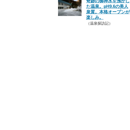
奇跡の御神水を沸かし
た温泉。pH9.6の美人
泉質。本格オープンが
楽しみ。
（温泉探訪記）