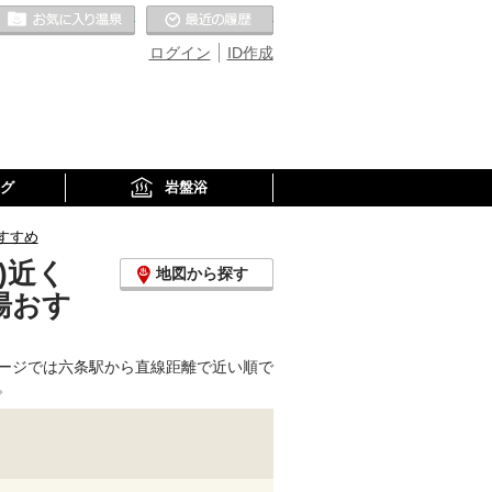
お気に入りの温泉
最近の履歴
ログイン
ID作成
グ
岩盤浴
すすめ
)近く
地図から探す
湯おす
ージでは六条駅から直線距離で近い順で
。