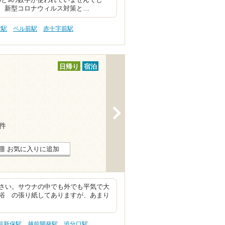
。 新型コロナウィルス対策と…
堂駅
ベル前駅
赤十字前駅
日帰り
宿泊
>
5件
お気に入りに追加
さい。サウナの中でも外でも平気で大
浴 の張り紙してありますが、あまり
前新保駅
越前開発駅
追分口駅