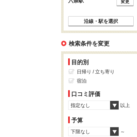
六条駅
変更
沿線・駅を選択
検索条件を変更
目的別
日帰り / 立ち寄り
宿泊
口コミ評価
指定なし
以上
予算
下限なし
～