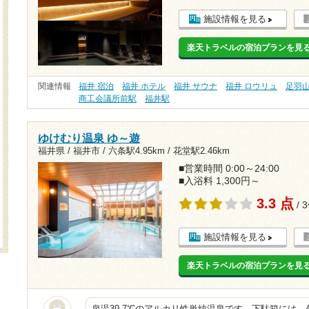
施設情報を見る
楽天トラベルの宿泊プランを見
関連情報
福井 宿泊
福井 ホテル
福井 サウナ
福井 ロウリュ
足羽
商工会議所前駅
福井駅
ゆけむり温泉 ゆ～遊
福井県 / 福井市 /
六条駅4.95km
/
花堂駅2.46km
■営業時間 0:00～24:00
■入浴料 1,300円～
3.3 点
/ 
施設情報を見る
楽天トラベルの宿泊プランを見
泉温39.7℃のアルカリ性単純温泉です。下駄箱には、