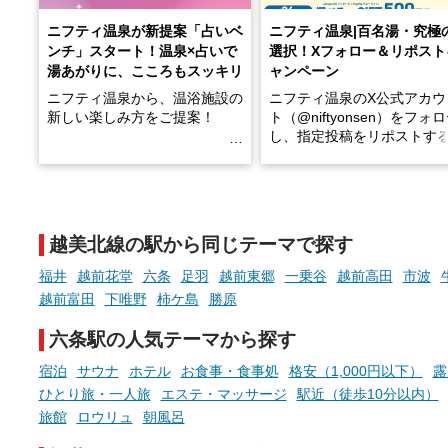
ニフティ温泉が新提案「占いベ
ニフティ温泉|百名湯・究極
ンチ」スタート！温泉×占いで
選択！Xフォロー＆リポスト
湯あがりに、こころもスッキリ
ャンペーン
ニフティ温泉から、温浴施設の
ニフティ温泉のX公式アカウ
新しい楽しみ方をご提案！
ト（@niftyonsen）をフォ
し、指定投稿をリポストす
温泉で体を癒したあとに、占い
と、抽選で各回26（ふろ）
でこころもスッキリ──そんな
様（合計260名様）に選べる
新体験が楽しめる「占いベン
GIFT500円分をプレゼント
チ」を展開中♨
たします。
越美北線の駅から同じテーマで探す
手相やタロットなど気軽に楽し
める占いで、“ととのう”おふろ
福井
越前花堂
六条
足羽
越前東郷
一乗谷
越前高田
市波
時間を、もっと特別に。
越前富田
下唯野
柿ケ島
勝原
六条駅の人気テーマから探す
宿泊
サウナ
ホテル
お食事・食事処
格安（1,000円以下）
露
ひとり旅・一人旅
エステ・マッサージ
駅近（徒歩10分以内）
旅館
ロウリュ
朝風呂