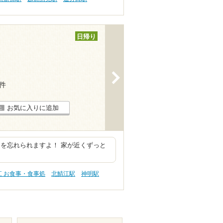
日帰り
>
8件
お気に入りに追加
を忘れられますよ！ 家が近くずっと
江 お食事・食事処
北鯖江駅
神明駅