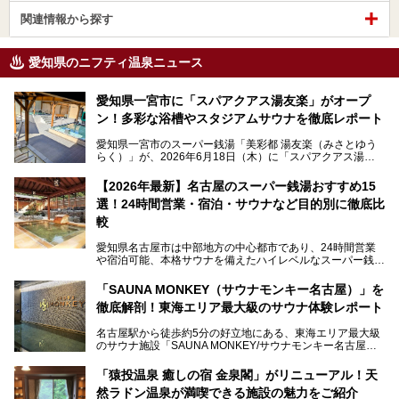
関連情報から探す
愛知県のニフティ温泉ニュース
愛知県一宮市に「スパアクアス湯友楽」がオープ
ン！多彩な浴槽やスタジアムサウナを徹底レポート
愛知県一宮市のスーパー銭湯「美彩都 湯友楽（みさとゆう
らく）」が、2026年6月18日（木）に「スパアクアス湯友
楽」としてリニューアルオープン！
【2026年最新】名古屋のスーパー銭湯おすすめ15
この地で30年にわたり愛され続けてきた施設だからこそ、
選！24時間営業・宿泊・サウナなど目的別に徹底比
地元住民をはじめオープンを待ちわびている人も多いのでは
ないでしょうか。
較
老朽化した設備の補修を機に、2年前からじっくり構想を練
ってきたというだけあって、館内の充実度は想像以上。
愛知県名古屋市は中部地方の中心都市であり、24時間営業
以前の4倍に拡張したという露天エリアや10の浴槽、40人収
や宿泊可能、本格サウナを備えたハイレベルなスーパー銭湯
容の巨大なスタジアムサウナに、岩盤浴やリラクゼーション
が密集する激戦区です。
までまるごと楽しめる施設に生まれ変わりました。
「SAUNA MONKEY（サウナモンキー名古屋）」を
そのため、「日々の仕事の疲れを心身ともにリセットした
今回は、全面リニューアルして新しくなった「スパアクアス
徹底解剖！東海エリア最大級のサウナ体験レポート
い」「休日に時間を忘れて1日中ダラダラ過ごしたい」「コ
湯友楽」に一足早くお邪魔して取材してきました！
スパ良く非日常の極上体験を味わいたい」人向けの施設が多
名古屋駅から徒歩約5分の好立地にある、東海エリア最大級
くある点が魅力です！
のサウナ施設「SAUNA MONKEY/サウナモンキー名古屋」
をご存じですか？
今回は、名古屋市でおすすめのスーパー銭湯を紹介します。
「名古屋駅周辺ってサウナが少ないよね」という声をよく耳
お好みの温泉施設を見つけて楽しんでくださいね。
「猿投温泉 癒しの宿 金泉閣」がリニューアル！天
にするだけあり、アクセスの良さにも胸が高鳴ります。
然ラドン温泉が満喫できる施設の魅力をご紹介
今回は普段は男性専用となっているパブリックサウナが、女