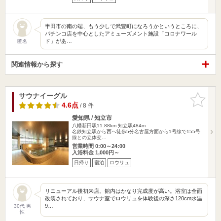
半田市の南の端、もう少しで武豊町になろうかというところに、
パチンコ店を中心としたアミューズメント施設「コロナワール
ド」があ…
匿名
関連情報から探す
サウナイーグル
お気に入
りに追加
4.6点
/ 8 件
愛知県 / 知立市
八幡新田駅11.88km
知立駅484m
名鉄知立駅から西へ徒歩5分名古屋方面から1号線で155号
線との立体交…
営業時間 0:00～24:00
入浴料金 1,000円～
日帰り
宿泊
ロウリュ
リニューアル後初来店。館内はかなり完成度が高い。浴室は全面
改装されており、サウナ室でロウリュを体験後の深さ120cm水温
9…
30代 男
性