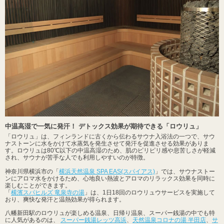
中温高湿で一気に発汗！ デトックス効果が期待できる「ロウリュ」
「ロウリュ」は、フィンランドに古くから伝わるサウナ入浴法の一つで、サウ
ナストーンに水をかけて水蒸気を発生させて発汗を促進させる効果がありま
す。ロウリュは80℃以下の中温高湿のため、肌のピリピリ感や息苦しさが軽減
され、サウナが苦手な人でも利用しやすいのが特徴。
神奈川県横浜市の「
横浜天然温泉 SPA EAS(スパイアス)
」では、サウナストー
ンにアロマ水をかけるため、心地良い熱波とアロマのリラックス効果を同時に
楽しむことができます。
「
横濱スパヒルズ 竜泉寺の湯
」は、1日18回のロウリュウサービスを実施して
おり、爽快な発汗と温熱効果が得られます。
八幡新田駅のロウリュが楽しめる温泉、日帰り温泉、スーパー銭湯の中でも特
に人気があるのは、
スーパー銭湯レッツ高浜
、
天然温泉コロナの湯 半田店
、
サ