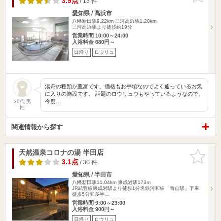
3.9点
/ 13 件
愛知県 / 高浜市
八幡新田駅9.22km
三河高浜駅1.20km
三河高浜駅より徒歩約19分
営業時間 10:00～24:00
入浴料金 680円～
日帰り
ロウリュ
湯舟の種類が豊富です。価格もお手頃なのでよく通っているお気
に入りの施設です。 話題のロウリュウもやっているようなので、
今度…
30代 男
性
関連情報から探す
天然温泉コロナの湯 半田店
お気に入
りに追加
3.1点
/ 30 件
愛知県 / 半田市
八幡新田駅11.04km
東成岩駅173m
JR武豊線東成岩駅より徒歩1分名鉄河和線「青山駅」下車
徒歩5分知多半…
営業時間 9:00～23:00
入浴料金 900円～
日帰り
ロウリュ