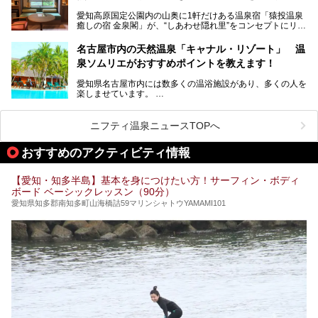
性専用で公開される『レディースデー』が開催されたので、
愛知高原国定公園内の山奥に1軒だけある温泉宿「猿投温泉
さっそく取材してきました！
癒しの宿 金泉閣」が、“しあわせ隠れ里”をコンセプトにリニ
ューアルオープンします。
名古屋市内の天然温泉「キャナル・リゾート」 温
天然ラドン温泉が堪能できるお風呂や、新設・改装された客
泉ソムリエがおすすめポイントを教えます！
室、地元の食材と温泉水で作られたお料理……。
新しくなった「猿投温泉 癒しの宿 金泉閣」の魅力を丸ごと
愛知県名古屋市内には数多くの温浴施設があり、多くの人を
ご紹介します。
楽しませています。
その中でも今回は「キャナル・リゾート」について、温泉ソ
ムリエの目線で紹介していきます！
ニフティ温泉ニュースTOPへ
名古屋市内にはスーパー銭湯や日帰り温泉が多く、「どこに
行こうかな？」と悩んでしまう方も多いと思います。
おすすめのアクティビティ情報
ぜひこの記事を参考にして「キャナル・リゾート」に出かけ
てみるのはいかがでしょうか？
【愛知・知多半島】基本を身につけたい方！サーフィン・ボディ
ボード ベーシックレッスン（90分）
愛知県知多郡南知多町山海橋詰59マリンシャトウYAMAMI101