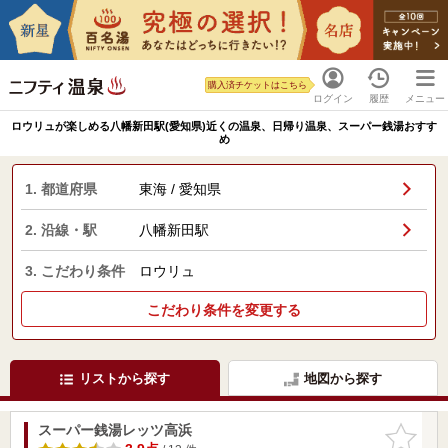
購入済チケットはこちら
ログイン
履歴
メニュー
ロウリュが楽しめる八幡新田駅(愛知県)近くの温泉、日帰り温泉、スーパー銭湯おすす
め
1. 都道府県
東海 / 愛知県
2. 沿線・駅
八幡新田駅
3. こだわり条件
ロウリュ
こだわり条件を変更する
リストから探す
地図から探す
スーパー銭湯レッツ高浜
お気に入
りに追加