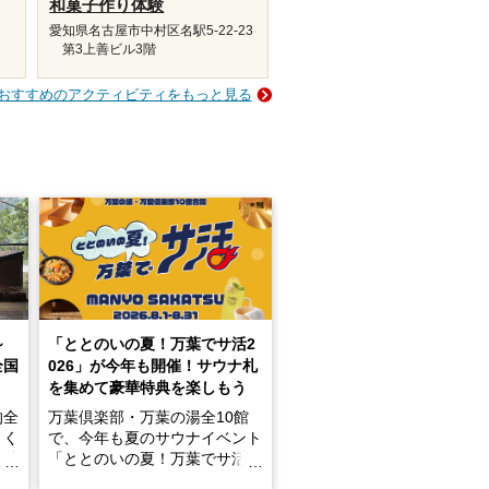
和菓子作り体験
愛知県名古屋市中村区名駅5-22-23
第3上善ビル3階
おすすめのアクティビティをもっと見る
～
「ととのいの夏！万葉でサ活2
全国
026」が今年も開催！サウナ札
を集めて豪華特典を楽しもう
的全
万葉倶楽部・万葉の湯全10館
きく
で、今年も夏のサウナイベント
炭酸
「ととのいの夏！万葉でサ活2
026」が開催されます！