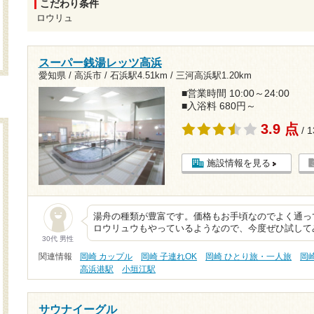
こだわり条件
ロウリュ
スーパー銭湯レッツ高浜
愛知県 / 高浜市 /
石浜駅4.51km
/
三河高浜駅1.20km
■営業時間 10:00～24:00
■入浴料 680円～
3.9 点
/ 
施設情報を見る
湯舟の種類が豊富です。価格もお手頃なのでよく通っ
ロウリュウもやっているようなので、今度ぜひ試して
30代 男性
関連情報
岡崎 カップル
岡崎 子連れOK
岡崎 ひとり旅・一人旅
岡
高浜港駅
小垣江駅
サウナイーグル