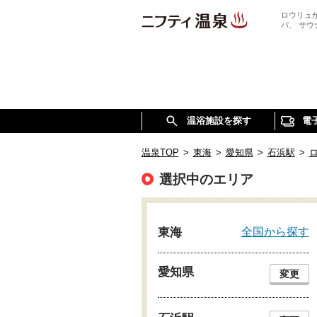
ロウリュ
パ、 サ
温浴施設を探す
電
温泉TOP
>
東海
>
愛知県
>
石浜駅
>
選択中のエリア
全国から探す
東海
愛知県
変更