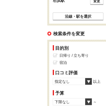
石浜駅
変更
沿線・駅を選択
検索条件を変更
目的別
日帰り / 立ち寄り
宿泊
口コミ評価
指定なし
以上
予算
下限なし
～