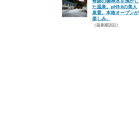
奇跡の御神水を沸かし
た温泉。pH9.6の美人
泉質。本格オープンが
楽しみ。
（温泉探訪記）