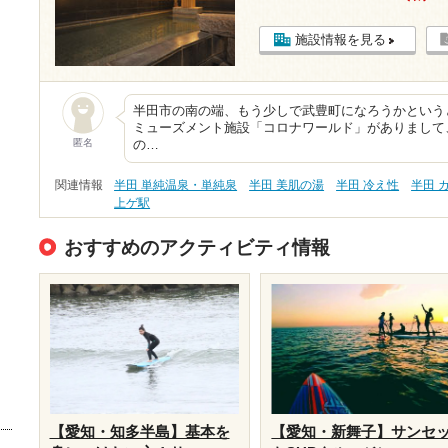
施設情報を見る
半田市の南の端、もう少しで武豊町になろうかという
ミューズメント施設「コロナワールド」がありまして
匿名
の…
関連情報
半田 単純温泉・単純泉
半田 美肌の湯
半田 冷え性
半田 
上ゲ駅
おすすめのアクティビティ情報
【愛知・知多半島】基本を
【愛知・新舞子】サンセ