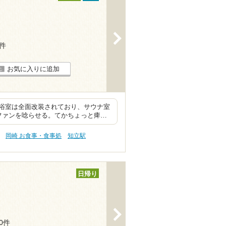
>
8件
お気に入りに追加
浴室は全面改装されており、サウナ室
はファンを唸らせる。てかちょっと痺…
岡崎 お食事・食事処
知立駅
日帰り
>
30件