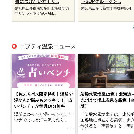
身につけたい方！サ...
トSUPクルージン...
愛知県知多郡南知多町山海橋詰59
愛知県知多市新舞子字郷戸96-1
マリンシャトウYAMAM...
ニフティ温泉ニュース
【おふろパス限定特典】湯船で
炭酸水素塩泉12選！北海道
浮かんだ悩みもスッキリ！「占
九州まで極上温泉を厳選【
いベンチ」が毎月10分無料
版】
湯船にゆったり浸かったり、サ
「炭酸水素塩泉」は、比較
ウナでじっと汗を流したり。
国各地に点在する泉質。大
分けると「重曹泉」と「重
土類泉」に分かれます。