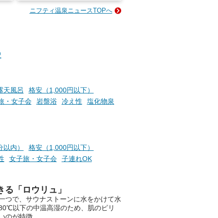
ニフティ温泉ニュースTOPへ
成分
2026年8月1日（土）～8月31
かつ
日（月）までの開催期間中は、
いで
サウナ飯やサウナドリンク、岩
盤浴の利用などで「万葉サウナ
札」を集めることで、オリジナ
豊
か
ルグッズや無料券などの特典と
素塩
交換可能。
て
け流
さらに、各館ではアロマロウリ
露天風呂
格安（1,000円以下）
つ
ュやアウフグースなど、サウナ
旅・女子会
岩盤浴
冷え性
塩化物泉
施設
好きにはたまらない多彩なイベ
ントも予定されています。ぜひ
チェックしてください！
───
分以内）
格安（1,000円以下）
提供元：万葉倶楽部株式会社
性
女子旅・女子会
子連れOK
【PR】
この記事は万葉倶楽部株式会社
のPR記事です。
きる「ロウリュ」
一つで、サウナストーンに水をかけて水
80℃以下の中温高湿のため、肌のピリ
いのが特徴。