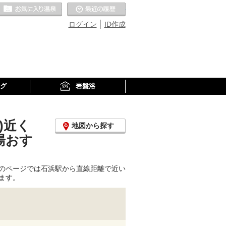
お気に入りの温泉
最近の履歴
ログイン
ID作成
グ
岩盤浴
)近く
地図から探す
湯おす
のページでは石浜駅から直線距離で近い
ます。