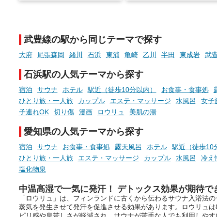
そんな「一人でぼんやり過ごす
また硫黄や鉄分などの特殊
時間」、ふだん後回しにしてい
が混ざり合うことで、複雑
た「これからのこと」や「ちょ
多様な個性を持つことも多
武豊線の駅から同じテーマで探す
っとした悩み」が、頭に浮かん
す。
でくることはありませんか？
大府
尾張森岡
緒川
石浜
東浦
亀崎
乙川
半田
東成岩
武
今回は筆者自ら入浴した中
ら、日本各地にある炭酸水
石浜駅の人気テーマから探す
泉を12施設セレクト。すべ
お風呂でリラックスしているか
日帰り入浴可能で、源泉か
宿泊
サウナ
ホテル
駅近（徒歩10分以内）
お食事・食事処
らこそ向き合える、大切な自分
しと泉質の良さにこだわり
ひとり旅・一人旅
カップル
エステ・マッサージ
水風呂
女子
の本音。
つ、万人におすすめしたい
子連れOK
切り傷
漫画
ロウリュ
美肌の湯
を厳選しました。
そんな心のつぶやきを、湯あが
愛知県の人気テーマから探す
りの温まった心のまま相談でき
たら素敵ですよね。
宿泊
サウナ
お食事・食事処
露天風呂
ホテル
駅近（徒歩10
ひとり旅・一人旅
エステ・マッサージ
カップル
水風呂
冷え
塩化物泉
ニフティ温泉の「占いベンチ」
中温高湿で一気に発汗！ デトックス効果が期待で
は、そんなあなたの心のつぶや
「ロウリュ」は、フィンランドに古くから伝わるサウナ入浴法の
きをプロの占い師に相談するこ
蒸気を発生させて発汗を促進させる効果があります。ロウリュは
とができるサービスです。
ピリ感や息苦しさが軽減され、サウナが苦手な人でも利用しやす