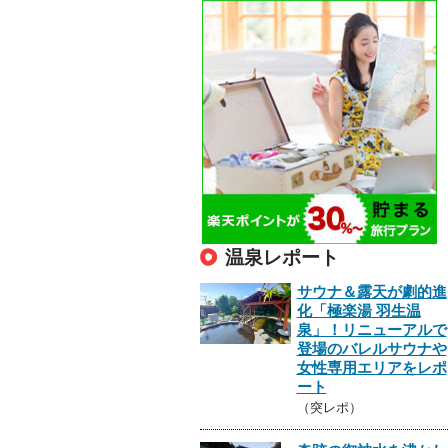
温泉レポート
サウナ＆露天が劇的進
化「極楽湯 羽生温
泉」！リニューアルで
登場のバレルサウナや
女性専用エリアをレポ
ート
（突レポ）