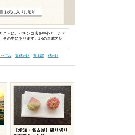
お気に入りに追加
ところに、パチンコ店を中心としたア
、その中にあります。JRの東成岩駅
カップル
東成岩駅
青山駅
成岩駅
ッ
【愛知・名古屋】練り切り