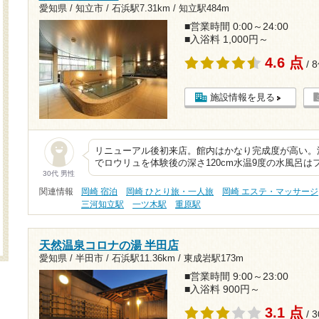
愛知県 / 知立市 /
石浜駅7.31km
/
知立駅484m
■営業時間 0:00～24:00
■入浴料 1,000円～
4.6 点
/ 
施設情報を見る
リニューアル後初来店。館内はかなり完成度が高い。
でロウリュを体験後の深さ120cm水温9度の水風呂
30代 男性
関連情報
岡崎 宿泊
岡崎 ひとり旅・一人旅
岡崎 エステ・マッサージ
三河知立駅
一ツ木駅
重原駅
天然温泉コロナの湯 半田店
愛知県 / 半田市 /
石浜駅11.36km
/
東成岩駅173m
■営業時間 9:00～23:00
■入浴料 900円～
3.1 点
/ 