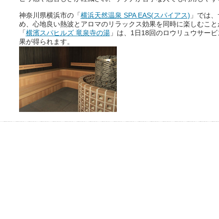
神奈川県横浜市の「
横浜天然温泉 SPA EAS(スパイアス)
」では、
め、心地良い熱波とアロマのリラックス効果を同時に楽しむこと
おふろパス会員様なら、この特
「
横濱スパヒルズ 竜泉寺の湯
」は、1日18回のロウリュウサー
別なひとときを「毎月10分無
果が得られます。
料」でご利用いただけます。
お湯で体がほぐれたら、次は占
い師さんとお話しして、心もほ
ぐしてみませんか？