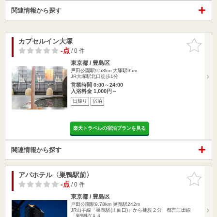
関連情報から探す
カプセルイン大塚
お気に入
りに追加
-点
/ 0 件
東京都 / 豊島区
戸田公園駅9.58km
大塚駅95m
JR大塚駅北口徒歩1分
営業時間 0:00～24:00
入浴料金 1,000円～
日帰り
宿泊
楽天トラベルの宿泊プランを見る
関連情報から探す
アパホテル〈巣鴨駅前〉
お気に入
りに追加
-点
/ 0 件
東京都 / 豊島区
戸田公園駅9.78km
巣鴨駅242m
JR山手線「巣鴨駅(正面口)」から徒歩２分 都営三田線
「巣鴨駅(Ａ４…