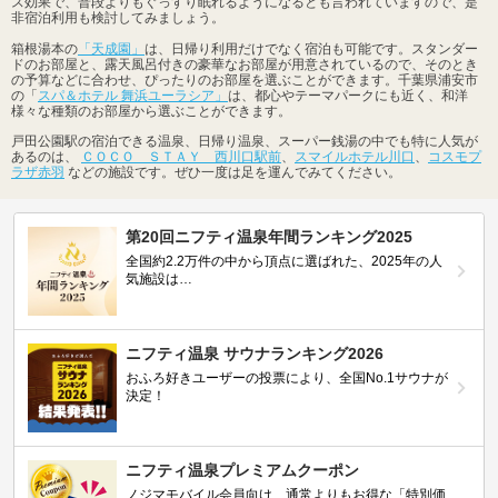
ス効果で、普段よりもぐっすり眠れるようになるとも言われていますので、是
非宿泊利用も検討してみましょう。
箱根湯本の
「天成園」
は、日帰り利用だけでなく宿泊も可能です。スタンダー
ドのお部屋と、露天風呂付きの豪華なお部屋が用意されているので、そのとき
の予算などに合わせ、ぴったりのお部屋を選ぶことができます。千葉県浦安市
の「
スパ＆ホテル 舞浜ユーラシア」
は、都心やテーマパークにも近く、和洋
様々な種類のお部屋から選ぶことができます。
戸田公園駅の宿泊できる温泉、日帰り温泉、スーパー銭湯の中でも特に人気が
あるのは、
ＣＯＣＯ ＳＴＡＹ 西川口駅前
、
スマイルホテル川口
、
コスモプ
ラザ赤羽
などの施設です。ぜひ一度は足を運んでみてください。
第20回ニフティ温泉年間ランキング2025
全国約2.2万件の中から頂点に選ばれた、2025年の人
気施設は…
ニフティ温泉 サウナランキング2026
おふろ好きユーザーの投票により、全国No.1サウナが
決定！
ニフティ温泉プレミアムクーポン
ノジマモバイル会員向け 通常よりもお得な「特別価