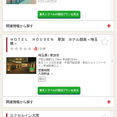
楽天トラベルの宿泊プランを見る
関連情報から探す
ＨＯＴＥＬ ＨＯＵＳＥＮ 草加 ホテル朋泉＜埼玉
お気に入
県＞
りに追加
-点
/ 0 件
埼玉県 / 草加市
戸田公園駅11.76km
草加駅293m
東京メトロ日比谷線・半蔵門線直通・東武スカイツリーラ
イン草加駅東口よ…
営業時間
入浴料金 ～
宿泊
楽天トラベルの宿泊プランを見る
関連情報から探す
エクセルイン大宮
お気に入