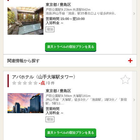
東京都 / 豊島区
戸田公園駅9.23km
向原駅642m
池袋JR山手線「池袋」駅35番出口より徒歩約9分。
営業時間 15:00～翌10:00
入浴料金 ～
宿泊
楽天トラベルの宿泊プランを見る
関連情報から探す
アパホテル〈山手大塚駅タワー〉
お気に入
りに追加
-点
/ 0 件
東京都 / 豊島区
戸田公園駅9.56km
大塚駅161m
JR山手線「大塚駅」徒歩3分／「池袋駅」1駅3分／「新宿
駅」5駅11…
営業時間
入浴料金 ～
宿泊
楽天トラベルの宿泊プランを見る