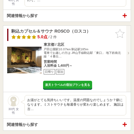
40代 男
性
関連情報から探す
駒込カプセル＆サウナ ROSCO（ロスコ）
お気に入
りに追加
5.0点
/ 2 件
東京都 / 北区
戸田公園駅10.07km
駒込駅185m
電車でお越しの方は JR山手線駒込駅「東口」 地下鉄南北
線「４番出…
営業時間
入浴料金 1,400円～
日帰り
宿泊
楽天トラベルの宿泊プランを見る
お湯がとても気持ちいいです。温度の問題なのでしょうか？癖に
なります。ミストサウナも毎週香りが変わり楽しめます。 施設は
古…
30代 女
性
関連情報から探す