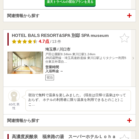
楽天トラベルの宿泊プランを見る
関連情報から探す
HOTEL BALS RESORT&SPA 別邸 SPA museum
お気に入
りに追加
4.7点
/ 13 件
埼玉県 / 川口市
戸田公園駅8.34km
東川口駅1.24km
JR武蔵野線・埼玉高速鉄道線 東川口駅よりタクシー利用5
分東京外環自…
営業時間
入浴料金 ～
宿泊
宿泊で無料で温泉を楽しみました。 (現在は日帰り温泉はやって
おらず、 ホテルの利用者に限り温泉を利用できるとのこと) こ
こ…
40代 男
性
関連情報から探す
高濃度炭酸泉 福来路の湯 スーパーホテルＬｏｈａ
お気に入