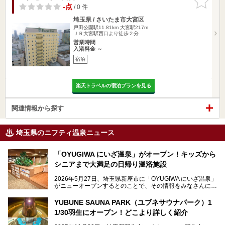
りに追加
-点
/ 0 件
埼玉県 / さいたま市大宮区
戸田公園駅11.81km
大宮駅217m
ＪＲ大宮駅西口より徒歩２分
営業時間
入浴料金 ～
宿泊
楽天トラベルの宿泊プランを見る
関連情報から探す
埼玉県のニフティ温泉ニュース
「OYUGIWA にいざ温泉」がオープン！キッズから
シニアまで大満足の日帰り温浴施設
2026年5月27日、埼玉県新座市に「OYUGIWA にいざ温泉」
がニューオープンするとのことで、その情報をみなさんにい
ち早くお伝えしようとひと足お先に取材訪問。
YUBUNE SAUNA PARK（ユブネサウナパーク）1
メインとなる黒湯の天然温泉や本格的なサウナをはじめ、4
1/30羽生にオープン！どこより詳しく紹介
種類のリラックスルームやお食事処、他施設とは一線を画す
キッズコーナーなど、施設の隅々までたっぷりとチェックし