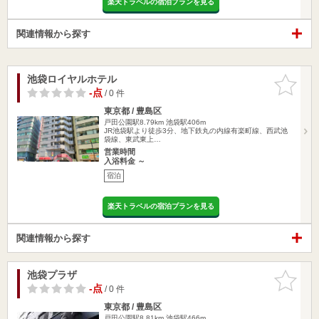
楽天トラベルの宿泊プランを見る
関連情報から探す
池袋ロイヤルホテル
お気に入
りに追加
-点
/ 0 件
東京都 / 豊島区
戸田公園駅8.79km
池袋駅406m
JR池袋駅より徒歩3分、地下鉄丸の内線有楽町線、西武池
袋線、東武東上…
営業時間
入浴料金 ～
宿泊
楽天トラベルの宿泊プランを見る
関連情報から探す
池袋プラザ
お気に入
りに追加
-点
/ 0 件
東京都 / 豊島区
戸田公園駅8.81km
池袋駅466m