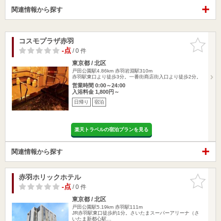
関連情報から探す
コスモプラザ赤羽
お気に入
りに追加
-点
/ 0 件
東京都 / 北区
戸田公園駅4.86km
赤羽岩淵駅310m
赤羽駅東口より徒歩3分。一番街商店街入口より徒歩2分。
営業時間 0:00～24:00
入浴料金 1,800円～
日帰り
宿泊
楽天トラベルの宿泊プランを見る
関連情報から探す
赤羽ホリックホテル
お気に入
りに追加
-点
/ 0 件
東京都 / 北区
戸田公園駅5.19km
赤羽駅111m
JR赤羽駅東口徒歩約1分。さいたまスーパーアリーナ（さ
いたま新都心駅…