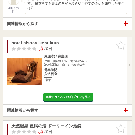
す。 脱衣所でも集団のそぞろ歩きや小声での会話を発見した場合
は注…
40代 男
性
関連情報から探す
hotel hisoca ikebukuro
お気に入
りに追加
-点
/ 0 件
東京都 / 豊島区
戸田公園駅9.17km
池袋駅247m
池袋駅西口（南）から徒歩2分
営業時間
入浴料金 ～
宿泊
楽天トラベルの宿泊プランを見る
関連情報から探す
天然温泉 豊穣の湯 ドーミーイン池袋
お気に入
りに追加
-点
/ 0 件