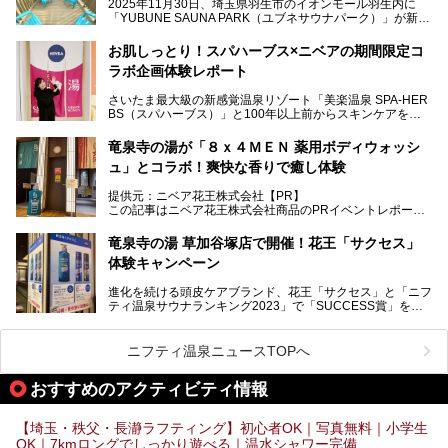
2025年11月30日、埼玉県羽生市のイオンモール羽生内に
てきました！
「YUBUNE SAUNA PARK（ユブネサウナパーク）」が新規
オープン！
お肌しっとり！スパハーブス×ニベアの期間限定コ
今年の4月1日から楽久屋グループの一員となった「湯舞音
ラボ企画体験レポート
（ユブネ）」が新ブランド「YUBUNE SAUNA PARK」を立
ち上げました。
さいたま最大級の新感覚温泉リゾート「美楽温泉 SPA-HER
湯舞音らしいサウナにこだわった遊び心満点の"銭湯×屋外サ
BS（スパハーブス）」と100年以上前からスキンケアを考
ウナ"施設で、男女別のお風呂のほか、水着やサウナ着で楽
案してきた「ニベア」が、期間限定でコラボ企画を開催中。
しめる男女共用屋外サウナや飲食できるととのいスペースな
読者モデルやインスタグラマーとして活躍している、美容＆
ど、ユニークなポイントがいっぱい！
竜泉寺の湯が「８ｘ４ＭＥＮ 薬用ボディウォッシ
スパ大好きの畑瀬愛さんと取材してきました。
オープン前取材に行ってきましたので、早速どこより詳しく
ュ」とコラボ！爽快な香りで癒し体験
紹介しちゃいます！
───
提供元：ニベア花王株式会社【PR】
提供元：ニベア花王株式会社【PR】
この記事はニベア花王株式会社商品のPRイベントレポート
この記事はニベア花王株式会社商品のPRイベントレポート
記事です。
記事です。
竜泉寺の湯 草加谷塚店で開催！花王「サクセス」
ーーー
体験キャンペーン
注目のボディウォッシュアイテム「８ｘ４ＭＥＮ 薬用ボデ
ィウォッシュ」と「ニフティ温泉年間ランキング2021」で
進化を続ける頭皮ケアブランド、花王「サクセス」と「ニフ
全国総合2位にランクインした人気温浴施設「竜泉寺の湯 草
ティ温泉サウナランキング2023」で「SUCCESS賞」を獲
加谷塚店」がコラボイベントを期間限定で開催中ということ
得した人気温浴施設「竜泉寺の湯 草加谷塚店」がコラボイ
で早速訪問！
ベントを開催。
気になるその内容をチェックしてきました！
ニフティ温泉ニュースTOPへ
早速訪問し、気になるその内容を取材してきました！
おすすめのアクティビティ情報
───
提供元：花王株式会社【PR】
この記事は花王株式会社商品のPRイベントレポート記事で
【埼玉・秩父・長瀞ラフティング】初心者OK｜写真無料｜小学生
す。
OK｜7kmロングでしっかり遊べる｜温水シャワー完備