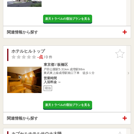
楽天トラベルの宿泊プランを見る
関連情報から探す
ホテルヒルトップ
お気に入
りに追加
-点
/ 0 件
東京都 / 板橋区
戸田公園駅5.31km
成増駅88m
東武東上線成増駅南口下車 徒歩１分
営業時間
入浴料金 ～
宿泊
楽天トラベルの宿泊プランを見る
関連情報から探す
カプセルホテルサウナ太陽
お気に入