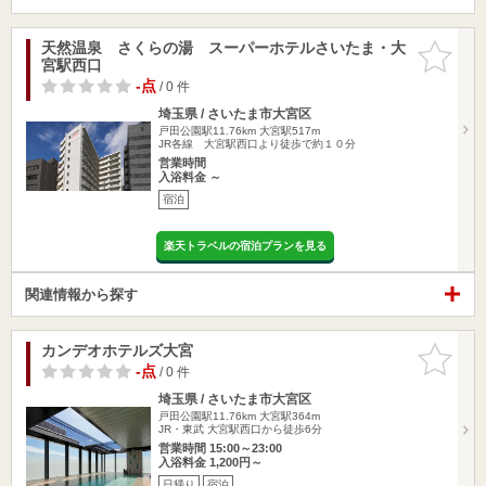
天然温泉 さくらの湯 スーパーホテルさいたま・大
お気に入
宮駅西口
りに追加
-点
/ 0 件
埼玉県 / さいたま市大宮区
戸田公園駅11.76km
大宮駅517m
JR各線 大宮駅西口より徒歩で約１０分
営業時間
入浴料金 ～
宿泊
楽天トラベルの宿泊プランを見る
関連情報から探す
カンデオホテルズ大宮
お気に入
りに追加
-点
/ 0 件
埼玉県 / さいたま市大宮区
戸田公園駅11.76km
大宮駅364m
JR・東武 大宮駅西口から徒歩6分
営業時間 15:00～23:00
入浴料金 1,200円～
日帰り
宿泊