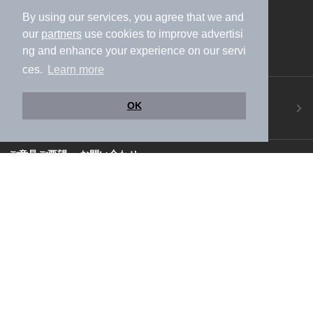
By using our services, you agree that we and
our
partners
use cookies to improve advertisi
ng and enhance your experience on our servi
ces.
Learn more
ニフティ温泉アプリ
OK
地図から温泉検索！お得な限定クーポンも！
今すぐダウンロード！
ご意見ご要望 ・お問い合わせ
施設データの新規追加や修正依頼もこちらから
スマートフォン
/
PC
加盟店募集（資料請求）
広告出稿のご案内
利用規約
ライフスタイルMEMBERS+規約
特定商取引法に基づく表記
ヘルプ
採用情報
運営会社
個人情報保護ポリシー
©NIFTY Lifestyle Co., Ltd.