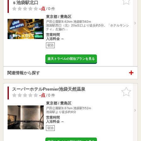
ｓ池袋駅北口
りに追加
-点
/ 0 件
東京都 / 豊島区
戸田公園駅8.62km
池袋駅582m
池袋駅西口（北）20a出口より徒歩約5分。「ホテルサンシ
ティ」左脇の…
営業時間
入浴料金 ～
宿泊
楽天トラベルの宿泊プランを見る
関連情報から探す
スーパーホテルPremier池袋天然温泉
お気に入
りに追加
-点
/ 0 件
東京都 / 豊島区
戸田公園駅8.67km
池袋駅552m
池袋駅より徒歩約6分
営業時間
入浴料金 ～
宿泊