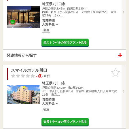
埼玉県 / 川口市
戸田公園駅2.41km
西川口駅130m
西川口駅西口から徒歩約2分 その他【東京駅25分 大宮
駅18分 さい…
営業時間
入浴料金 ～
宿泊
楽天トラベルの宿泊プランを見る
関連情報から探す
スマイルホテル川口
お気に入
りに追加
-点
/ 0 件
埼玉県 / 川口市
戸田公園駅3.49km
川口駅362m
JR川口駅より徒歩約3分 首都高 鹿浜橋出入口より車で約
15分 東京…
営業時間
入浴料金 ～
宿泊
楽天トラベルの宿泊プランを見る