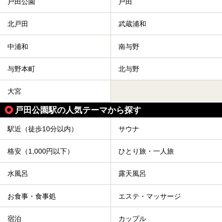
戸田公園
戸田
北戸田
武蔵浦和
中浦和
南与野
与野本町
北与野
大宮
戸田公園駅の人気テーマから探す
駅近（徒歩10分以内）
サウナ
格安（1,000円以下）
ひとり旅・一人旅
水風呂
露天風呂
お食事・食事処
エステ・マッサージ
宿泊
カップル