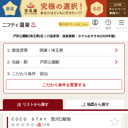
購入済チケットはこちら
ログイン
履歴
メニュー
戸田公園駅(埼玉県)近くの温泉宿・温泉旅館・ホテルおすすめ(2026年版)
1. 都道府県
関東 / 埼玉県
2. 沿線・駅
戸田公園駅
3. こだわり条件
宿泊
こだわり条件を変更する
リストから探す
地図から探す
ＣＯＣＯ ＳＴＡＹ 西川口駅前
お気に入
りに追加
-点
/ 0 件