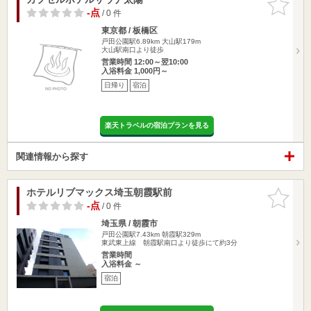
りに追加
-点
/ 0 件
東京都 / 板橋区
戸田公園駅6.89km
大山駅179m
大山駅南口より徒歩
営業時間 12:00～翌10:00
入浴料金 1,000円～
日帰り
宿泊
楽天トラベルの宿泊プランを見る
関連情報から探す
ホテルリブマックス埼玉朝霞駅前
お気に入
りに追加
-点
/ 0 件
埼玉県 / 朝霞市
戸田公園駅7.43km
朝霞駅329m
東武東上線 朝霞駅南口より徒歩にて約3分
営業時間
入浴料金 ～
宿泊