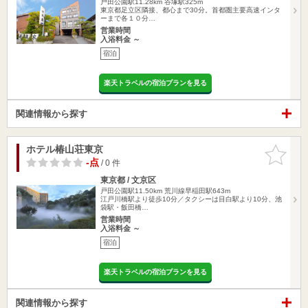
戸田公園駅11.28km
谷塚駅325m
東京都足立区隣接、都心まで30分。首都圏主要高速インタ
ーまで各１０分…
営業時間
入浴料金 ～
宿泊
楽天トラベルの宿泊プランを見る
関連情報から探す
ホテル椿山荘東京
お気に入
りに追加
-点
/ 0 件
東京都 / 文京区
戸田公園駅11.50km
荒川線早稲田駅643m
江戸川橋駅より徒歩10分／タクシーは目白駅より10分、池
袋駅・飯田橋…
営業時間
入浴料金 ～
宿泊
楽天トラベルの宿泊プランを見る
関連情報から探す