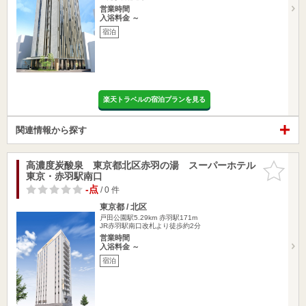
営業時間
入浴料金 ～
宿泊
楽天トラベルの宿泊プランを見る
関連情報から探す
高濃度炭酸泉 東京都北区赤羽の湯 スーパーホテル
お気に入
東京・赤羽駅南口
りに追加
-点
/ 0 件
東京都 / 北区
戸田公園駅5.29km
赤羽駅171m
JR赤羽駅南口改札より徒歩約2分
営業時間
入浴料金 ～
宿泊