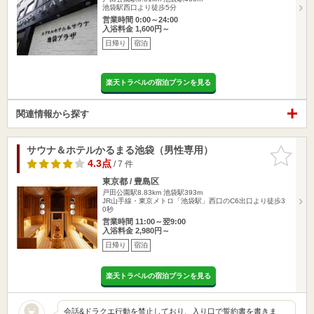
池袋駅西口より徒歩5分
営業時間 0:00～24:00
入浴料金 1,600円～
日帰り
宿泊
楽天トラベルの宿泊プランを見る
関連情報から探す
サウナ＆ホテルかるまる池袋（男性専用）
お気に入
りに追加
4.3点
/ 7 件
東京都 / 豊島区
戸田公園駅8.83km
池袋駅393m
JR山手線・東京メトロ「池袋駅」西口のC6出口より徒歩3
0秒
営業時間 11:00～翌9:00
入浴料金 2,980円～
日帰り
宿泊
楽天トラベルの宿泊プランを見る
会話&ドラクエ行動を禁止しており、入り口で誓約書を書きま