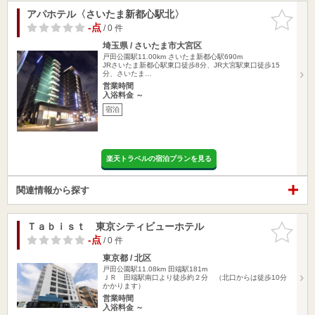
アパホテル〈さいたま新都心駅北〉
お気に入
りに追加
-点
/ 0 件
埼玉県 / さいたま市大宮区
戸田公園駅11.00km
さいたま新都心駅690m
JRさいたま新都心駅東口徒歩8分、JR大宮駅東口徒歩15
分、さいたま…
営業時間
入浴料金 ～
宿泊
楽天トラベルの宿泊プランを見る
関連情報から探す
Ｔａｂｉｓｔ 東京シティビューホテル
お気に入
りに追加
-点
/ 0 件
東京都 / 北区
戸田公園駅11.08km
田端駅181m
ＪＲ 田端駅南口より徒歩約２分 （北口からは徒歩10分
かかります）
営業時間
入浴料金 ～