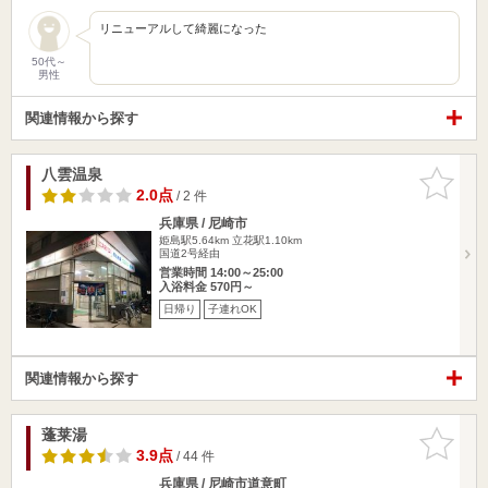
リニューアルして綺麗になった
50代～
男性
関連情報から探す
八雲温泉
お気に入
りに追加
2.0点
/ 2 件
兵庫県 / 尼崎市
姫島駅5.64km
立花駅1.10km
国道2号経由
営業時間 14:00～25:00
入浴料金 570円～
日帰り
子連れOK
関連情報から探す
蓬莱湯
お気に入
りに追加
3.9点
/ 44 件
兵庫県 / 尼崎市道意町