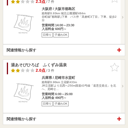
りに追加
2.3点
/ 7 件
大阪府 / 大阪市都島区
姫島駅6.93km
城北公園通駅484m
谷町線｢都島駅｣下車 バス停「高倉町3丁目」下車、徒歩2
分
営業時間 14:00～23:30
入浴料金 600円～
日帰り
子連れOK
関連情報から探す
湯あそびひろば ふくずみ温泉
お気に入
りに追加
2.0点
/ 3 件
兵庫県 / 尼崎市水堂町
姫島駅6.96km
立花駅433m
JR立花駅より北西へ250m国道43号線「道意交差点」を北
へ、尼崎セ…
営業時間 6:00～25:00
入浴料金 490円～
日帰り
子連れOK
関連情報から探す