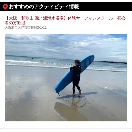
今回はそんなサウナにこだわった、大阪府内のオススメ温
おすすめのアクティビティ情報
泉・銭湯・スパを30件紹介したいと思います！
【大阪・和歌山 磯ノ浦海水浴場】体験サーフィンスクール・初心
者の方歓迎
大阪府泉大津市曽根町2-1-11