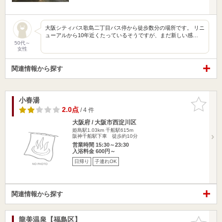
大阪シティバス歌島二丁目バス停から徒歩数分の場所です。 リニ
ューアルから10年近くたっているそうですが、まだ新しい感…
50代～
女性
関連情報から探す
小春湯
お気に入
りに追加
2.0点
/ 4 件
大阪府 / 大阪市西淀川区
姫島駅1.03km
千船駅615m
阪神千船駅下車 徒歩約10分
営業時間 15:30～23:30
入浴料金 600円～
日帰り
子連れOK
関連情報から探す
龍美温泉【福島区】
お気に入