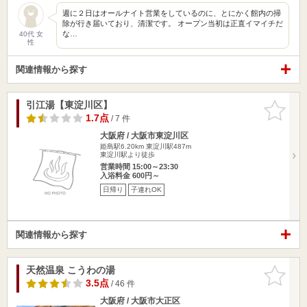
週に２日はオールナイト営業をしているのに、とにかく館内の掃
除が行き届いており、清潔です。 オープン当初は正直イマイチだ
な…
40代 女
性
関連情報から探す
引江湯【東淀川区】
お気に入
りに追加
1.7点
/ 7 件
大阪府 / 大阪市東淀川区
姫島駅6.20km
東淀川駅487m
東淀川駅より徒歩
営業時間 15:00～23:30
入浴料金 600円～
日帰り
子連れOK
関連情報から探す
天然温泉 こうわの湯
お気に入
りに追加
3.5点
/ 46 件
大阪府 / 大阪市大正区