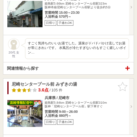
姫島駅5.66km
尼崎センタープール前駅323m
阪神本線尼崎センタープール前駅より徒歩約5分
営業時間 15:00～23:30
入浴料金 570円～
日帰り
子連れOK
すごく気持ちのいいお湯でした。源泉がドバドバかけ流しでお湯
が常にきれいです。 水風呂が冷たすぎないのもすごく嬉しいポイ
ン…
20代 女
性
関連情報から探す
尼崎センタープール前 みずきの湯
お気に入
りに追加
3.6点
/ 105 件
兵庫県 / 尼崎市
姫島駅5.84km
尼崎センタープール前駅310m
阪神「尼崎センタープール前」駅下車すぐ
営業時間 9:00～26:00
入浴料金 880円～
日帰り
子連れOK