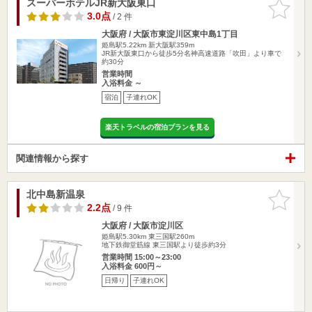
スーパーホテルJR新大阪東口
お気に入
りに追加
3.0点
/ 2 件
大阪府 / 大阪市東淀川区東中島1丁目
姫島駅5.22km
新大阪駅359m
JR新大阪東口から徒歩5分名神高速道路「吹田」より車で
約30分
営業時間
入浴料金 ～
宿泊
子連れOK
楽天トラベルの宿泊プランを見る
関連情報から探す
北中島新温泉
お気に入
りに追加
2.2点
/ 9 件
大阪府 / 大阪市淀川区
姫島駅5.30km
東三国駅260m
地下鉄御堂筋線 東三国駅より徒歩約3分
営業時間 15:00～23:00
入浴料金 600円～
日帰り
子連れOK