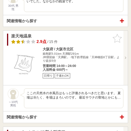
いでした。なかなかの銭湯です。
30代 男
性
関連情報から探す
楽天地温泉
お気に入
りに追加
2.9点
/ 15 件
大阪府 / 大阪市北区
姫島駅5.01km
天満駅291m
JR環状線「天満駅」･地下鉄堺筋線「天神橋筋6丁目駅」よ
り徒歩5分
営業時間 14:00～24:00
入浴料金 600円～
日帰り
子連れOK
ここの天然水の水風呂はもっと評価されるべきだと思います。 夏
場は冷たく、冬場はまろいのです。 最近サウナの聖地とかにも…
～10代
男性
関連情報から探す