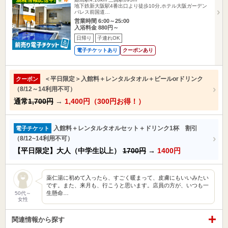
地下鉄新大阪駅4番出口より徒歩10分,ホテル大阪ガーデン
パレス前国道…
営業時間 6:00～25:00
入浴料金 880円～
日帰り
子連れOK
電子チケットあり
クーポンあり
＜平日限定＞入館料＋レンタルタオル＋ビールorドリンク
クーポン
（8/12～14利用不可）
通常
1,700円
→
1,400円（300円お得！）
入館料＋レンタルタオルセット＋ドリンク1杯 割引
電子チケット
（8/12~14利用不可）
【平日限定】大人（中学生以上）
1700円
→
1400円
薬仁湯に初めて入ったら、すごく暖まって、皮膚にもいいみたい
です。また、来月も、行こうと思います。店員の方が、いつも一
生懸命…
50代～
女性
関連情報から探す