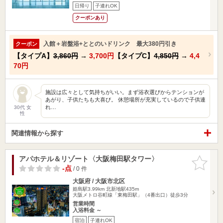
日帰り
子連れOK
クーポンあり
入館＋岩盤浴+ととのいドリンク 最大380円引き
クーポン
【タイプA】
3,860円
→
3,700円
【タイプC】
4,850円
→
4,4
70円
施設は広々として気持ちがいい。まず浴衣選びからテンションが
あがり、子供たちも大喜び。 休憩場所が充実しているので子供連
れ…
30代 女
性
関連情報から探す
アパホテル＆リゾート〈大阪梅田駅タワー〉
お気に入
りに追加
-点
/ 0 件
大阪府 / 大阪市北区
姫島駅3.99km
北新地駅435m
大阪メトロ谷町線「東梅田駅」（4番出口）徒歩3分
営業時間
入浴料金 ～
宿泊
子連れOK