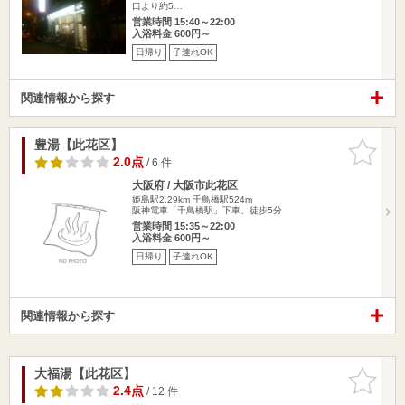
口より約5…
営業時間 15:40～22:00
入浴料金 600円～
日帰り
子連れOK
関連情報から探す
豊湯【此花区】
お気に入
りに追加
2.0点
/ 6 件
大阪府 / 大阪市此花区
姫島駅2.29km
千鳥橋駅524m
阪神電車「千鳥橋駅」下車、徒歩5分
営業時間 15:35～22:00
入浴料金 600円～
日帰り
子連れOK
関連情報から探す
大福湯【此花区】
お気に入
りに追加
2.4点
/ 12 件