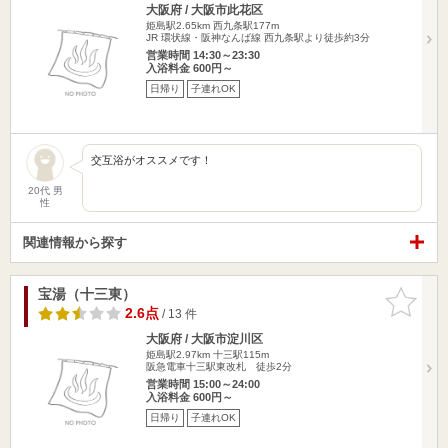
大阪府 / 大阪市此花区
姫島駅2.65km
西九条駅177m
JR 環状線・阪神なんば線 西九条駅より徒歩約3分
営業時間 14:30～23:30
入浴料金 600円～
日帰り
子連れOK
交互浴がオススメです！
20代 男
性
関連情報から探す
宝湯（十三東）
お気に入
りに追加
2.6点
/ 13 件
大阪府 / 大阪市淀川区
姫島駅2.97km
十三駅115m
阪急電車十三駅東改札 徒歩2分
営業時間 15:00～24:00
入浴料金 600円～
日帰り
子連れOK