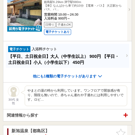
姫島駅6.29km
津守駅680m
【車】なんばから車で約10分 【電車・バス】 大正駅から
バス、バ…
営業時間 10:00～24:30
入浴料金 900円～
日帰り
子連れOK
電子チケットあり
入浴料チケット
電子チケット
【平日、土日祝全日】大人（中学生以上）
900円
【平日・
土日祝全日】小人（小学生以下）
450円
他にも1種類の電子チケットがあります
やまとの湯の時から利用しています。ワンフロアで開放感が有
り、階段も無いので、赤ちゃん連れや子連れには利用しやすいで
す。ロビ…
30代 女
性
関連情報から探す
新旭温泉【都島区】
お気に入