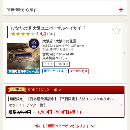
関連情報から探す
ひなたの湯 大阪ユニバーサルベイサイド
お気に入
りに追加
4.4点
/ 34 件
大阪府 / 大阪市此花区
姫島駅3.51km
安治川口駅354m
安治川口駅より徒歩5分
営業時間 7:00～24:00
入浴料金 900円～
日帰り
子連れOK
電子チケットあり
クーポンあり
【百名湯受賞記念】【平日限定】入浴＋レンタルタオル
期間限定
セット＋ドリンク 割引
通常
2,000円
→
1,500円（500円お得！）
他にも2種類のクーポンがあります