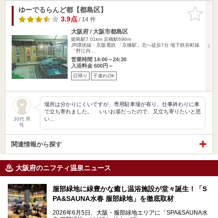
ゆーでるらんど都【都島区】
お気に入
りに追加
3.9点
/ 14 件
大阪府 / 大阪市都島区
姫島駅7.01km
京橋駅696m
JR環状線・京阪電鉄 「京橋駅」北へ徒歩7分 地下鉄谷町線
「野江内…
営業時間 14:00～24:30
入浴料金 600円～
日帰り
子連れOK
場所は分かりにくいですが、専用駐車場が有り、仕事終わりに車
で立ち寄れました。 いいお湯だったので、又立ち寄りたいと思
い…
30代 男
性
関連情報から探す
大阪府のニフティ温泉ニュース
服部緑地に緑豊かな癒し温浴施設が堂々誕生！「S
PA&SAUNA水春 服部緑地」を徹底取材
2026年6月5日、大阪・服部緑地エリアに「SPA&SAUNA水