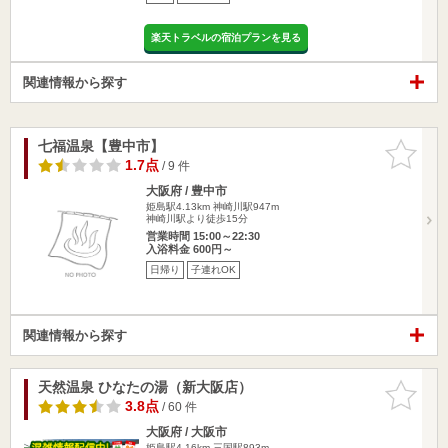
楽天トラベルの宿泊プランを見る
関連情報から探す
七福温泉【豊中市】
お気に入
りに追加
1.7点
/ 9 件
大阪府 / 豊中市
姫島駅4.13km
神崎川駅947m
神崎川駅より徒歩15分
営業時間 15:00～22:30
入浴料金 600円～
日帰り
子連れOK
関連情報から探す
天然温泉 ひなたの湯（新大阪店）
お気に入
りに追加
3.8点
/ 60 件
大阪府 / 大阪市
姫島駅4.16km
三国駅893m