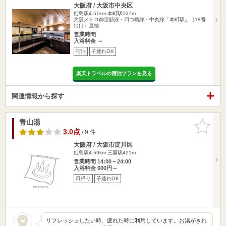
大阪府 / 大阪市中央区
姫島駅4.51km
本町駅127m
大阪メトロ御堂筋線・四つ橋線・中央線「本町駅」（18番
出口）直結
営業時間
入浴料金 ～
宿泊
子連れOK
楽天トラベルの宿泊プランを見る
関連情報から探す
青山湯
お気に入
りに追加
3.0点
/ 9 件
大阪府 / 大阪市淀川区
姫島駅4.69km
三国駅421m
営業時間 14:00～24:00
入浴料金 600円～
日帰り
子連れOK
リフレッシュしたい時、疲れた時に利用しています。お湯がきれ