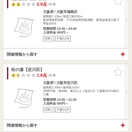
りに追加
2.0点
/ 6 件
大阪府 / 大阪市福島区
姫島駅1.33km
海老江駅458m
阪神電車野田駅・千日前線野田阪神駅・東西線海老江駅下
車徒歩6分
営業時間 14:45～24:00
入浴料金 600円～
日帰り
子連れOK
関連情報から探す
松の湯【淀川区】
お気に入
りに追加
1.8点
/ 8 件
大阪府 / 大阪市淀川区
姫島駅1.48km
塚本駅142m
JR神戸線「塚本駅」東出口より徒歩2分 三菱東京UFJ銀行
の裏
営業時間 15:00～21:00
入浴料金 600円～
日帰り
子連れOK
関連情報から探す