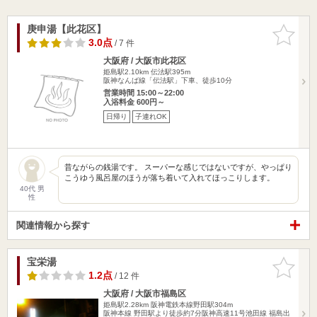
庚申湯【此花区】
お気に入
りに追加
3.0点
/ 7 件
大阪府 / 大阪市此花区
姫島駅2.10km
伝法駅395m
阪神なんば線「伝法駅」下車、徒歩10分
営業時間 15:00～22:00
入浴料金 600円～
日帰り
子連れOK
昔ながらの銭湯です。 スーパーな感じではないですが、やっぱり
こうゆう風呂屋のほうが落ち着いて入れてほっこりします。
40代 男
性
関連情報から探す
宝栄湯
お気に入
りに追加
1.2点
/ 12 件
大阪府 / 大阪市福島区
姫島駅2.28km
阪神電鉄本線野田駅304m
阪神本線 野田駅より徒歩約7分阪神高速11号池田線 福島出