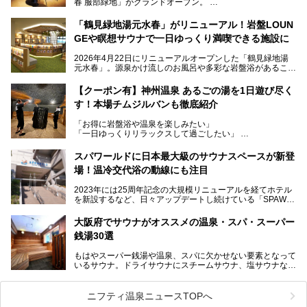
春 服部緑地」がグランドオープン。
当初の計画から約5年の時を経て誕生した本施設は、温泉・
「鶴見緑地湯元水春」がリニューアル！岩盤LOUN
サウナ・岩盤浴・フィットネス・ラウンジ・レストランなど
GEや瞑想サウナで一日ゆっくり満喫できる施設に
を融合した、これまでの“水春”のイメージをさらに進化させ
た大型ウェルネス施設です。
2026年4月22日にリニューアルオープンした「鶴見緑地湯
元水春」。源泉かけ流しのお風呂や多彩な岩盤浴があること
今回はオープン前の内覧会に参加し、館内のこだわりポイン
で人気の施設ですが、リニューアルを経てこれまで以上
トを徹底取材してきました。
に“一日中くつろげる場所”としてパワーアップしています。
サウナー注目の3種のサウナや160cmの深水風呂、没入感の
【クーポン有】神州温泉 あるごの湯を1日遊び尽く
高い岩盤浴エリア、日本最大の台数を誇る最新AIフィットネ
す！本場チムジルバンも徹底紹介
今回のリニューアルでは、新たに登場した瞑想サウナをはじ
スマシンなど、見どころ満載の館内を詳しくご紹介します。
め、岩盤浴エリアや休憩スペースの充実、レストランなど、
「お得に岩盤浴や温泉を楽しみたい」
見どころが盛りだくさん。日常の疲れを癒やしたい方はもち
「一日ゆっくりリラックスして過ごしたい」
ろん、休日にゆったり過ごしたい方にもぴったりの内容とな
そんな方におすすめなのが、クーポンを使ってお得に長時間
っています。
利用できる「神州温泉 あるごの湯」です。
スパワールドに日本最大級のサウナスペースが新登
本記事では、そんなリニューアル後の注目ポイントを詳しく
場！温冷交代浴の動線にも注目
あるごの湯は、大阪府豊中市にある日帰り温浴施設で、阪急
紹介します。これから「鶴見緑地湯元水春」に訪れる方や、
宝塚線「三国駅」から徒歩約10分とアクセスも良好です。
より満足度の高い過ごし方をしたい方はぜひお読みくださ
2023年には25周年記念の大規模リニューアルを経てホテル
チムジルバン（岩盤浴）を中心に、発汗・リラックス・漫画
い。
を新設するなど、日々アップデートし続けている「SPAWO
タイムまで満喫できる長時間滞在型の施設なので、一日中ゆ
RLD HOTEL＆RESORT」（以下スパワールド）。
ったりと過ごしたいときにおすすめ。大うちわやタオルによ
そんなスパワールドが2025年11月15日（土）に、新たな浴
る迫力ある熱波パフォーマンスも毎日行われており、“とと
大阪府でサウナがオススメの温泉・スパ・スーパー
室や日本最大級140人収容の大規模サウナを携えてリニュー
のう”体験をしっかり楽しめるのもポイントです。
銭湯30選
アルオープン！浴室である4F・6Fそれぞれにリニューアル
が施されており、その総工費はなんと13.5億円！
さらに館内でくつろぐだけでなく、隣接するビルにはカラオ
もはやスーパー銭湯や温泉、スパに欠かせない要素となって
大規模リニューアルの全容を確認すべく、リニューアルプレ
ケやボウリングといった遊び場もあり、友人同士やカップル
いるサウナ。ドライサウナにスチームサウナ、塩サウナな
オープンイベントに行ってきました！今回はそのリニューア
で“遊び+癒し”の一日を過ごすのにもぴったり。
ど、いくつか異なるタイプが楽しめたり、水風呂や外気浴ス
ル部分の概要をお届けします。
ペース、ロウリュウなど、心ゆくまで楽しむためのサービス
今回は、あるごの湯を訪問し、チムジルバンやお風呂、食事
が充実した施設も多くみられます。
ニフティ温泉ニュースTOPへ
処にいたるまで魅力をたっぷり堪能してきたので、その全容
を詳しく紹介します！