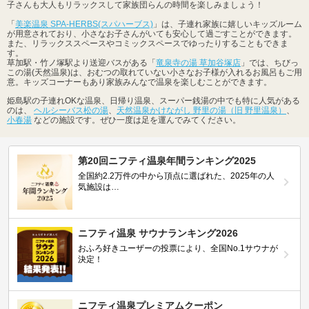
子さんも大人もリラックスして家族団らんの時間を楽しみましょう！
「
美楽温泉 SPA-HERBS(スパハーブス)
」は、子連れ家族に嬉しいキッズルーム
が用意されており、小さなお子さんがいても安心して過ごすことができます。
また、リラックススペースやコミックスペースでゆったりすることもできま
す。
草加駅・竹ノ塚駅より送迎バスがある「
竜泉寺の湯 草加谷塚店
」では、ちびっ
この湯(天然温泉)は、おむつの取れていない小さなお子様が入れるお風呂もご用
意。キッズコーナーもあり家族みんなで温泉を楽しむことができます。
姫島駅の子連れOKな温泉、日帰り温泉、スーパー銭湯の中でも特に人気がある
のは、
ヘルシーバス松の湯
、
天然温泉かけながし 野里の湯（旧 野里温泉）
、
小春湯
などの施設です。ぜひ一度は足を運んでみてください。
第20回ニフティ温泉年間ランキング2025
全国約2.2万件の中から頂点に選ばれた、2025年の人
気施設は…
ニフティ温泉 サウナランキング2026
おふろ好きユーザーの投票により、全国No.1サウナが
決定！
ニフティ温泉プレミアムクーポン