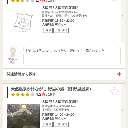
2.7点
/ 10 件
大阪府 / 大阪市西淀川区
姫島駅163m
御幣島駅979m
阪神本線「姫島」駅から徒歩約 3分
営業時間 15:30～23:00
入浴料金 600円～
日帰り
子連れOK
静かな場所にあり、ゆったり、浸かって、癒されました、
50代～
男性
関連情報から探す
天然温泉かけながし 野里の湯（旧 野里温泉）
お気に入
りに追加
4.2点
/ 19 件
大阪府 / 大阪市西淀川区
姫島駅834m
塚本駅614m
塚本駅から徒歩約8分
営業時間 14:00～24:00
入浴料金 550円～
日帰り
子連れOK