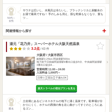
サウナは広いし、水風呂は冷たいし、ブラックシリカと炭酸水の
お湯で最高ですね！ 手のしみも消え、肌な乾燥もなくなり、髪も
ツ…
50代～
女性
関連情報から探す
湯元「花乃井」スーパーホテル大阪天然温泉
お気に入
りに追加
3.2点
/ 43 件
大阪府 / 大阪市西区
姫島駅3.25km
阿波座駅500m
地下鉄千日前線阿波座駅9番出口徒歩5分、中央線阿波座駅
3番出口徒歩8…
営業時間 11:00～24:00
入浴料金 1,000円～
日帰り
宿泊
子連れOK
楽天トラベルの宿泊プランを見る
土佐堀にあるビジネスホテルの地下に涌く温泉です。駐車場が分
かりにくく、ホテルの西側の角を左に曲がってすぐのところにあ
るゴン…
匿名