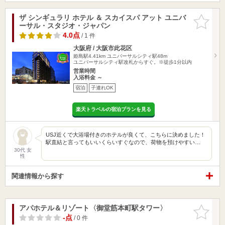
ザ シンギュラリ ホテル ＆ スカイスパ アット ユニバ
お気に入
ーサル・スタジオ・ジャパン
りに追加
4.0点
/ 1 件
大阪府 / 大阪市此花区
姫島駅4.41km
ユニバーサルシティ駅48m
ユニバーサルシティ駅改札からすぐ。※徒歩1分以内
営業時間
入浴料金 ～
宿泊
子連れOK
楽天トラベルの宿泊プランを見る
USJ近くで大浴場付きのホテルが良くて、こちらに決めました！
駅直結と言ってもいいくらいすぐなので、荷物を預けやすい…
30代 女
性
関連情報から探す
アパホテル＆リゾート〈御堂筋本町駅タワー〉
お気に入
りに追加
-点
/ 0 件