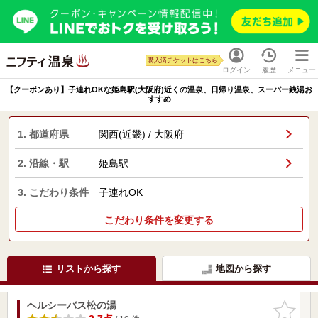
購入済チケットはこちら
ログイン
履歴
メニュー
【クーポンあり】子連れOKな姫島駅(大阪府)近くの温泉、日帰り温泉、スーパー銭湯お
すすめ
1. 都道府県
関西(近畿) / 大阪府
2. 沿線・駅
姫島駅
3. こだわり条件
子連れOK
こだわり条件を変更する
リストから探す
地図から探す
ヘルシーバス松の湯
お気に入
りに追加