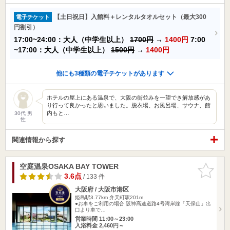
【土日祝日】入館料＋レンタルタオルセット（最大300
電子チケット
円割引）
17:00~24:00：大人（中学生以上）
1700円
→
1400円
7:00
~17:00：大人（中学生以上）
1500円
→
1400円
他にも3種類の電子チケットがあります
ホテルの屋上にある温泉で、大阪の街並みを一望でき解放感があ
り行って良かったと思いました。脱衣場、お風呂場、サウナ、館
内もと…
30代 男
性
関連情報から探す
空庭温泉OSAKA BAY TOWER
お気に入
りに追加
3.6点
/ 133 件
大阪府 / 大阪市港区
姫島駅3.77km
弁天町駅201m
●お車をご利用の場合 阪神高速道路4号湾岸線「天保山」出
口より車で…
営業時間 11:00～23:00
入浴料金 2,460円～