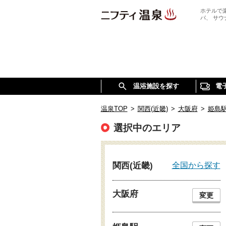
ホテルで
パ、 サ
温浴施設を探す
電
温泉TOP
>
関西(近畿)
>
大阪府
>
姫島
選択中のエリア
全国から探す
関西(近畿)
大阪府
変更