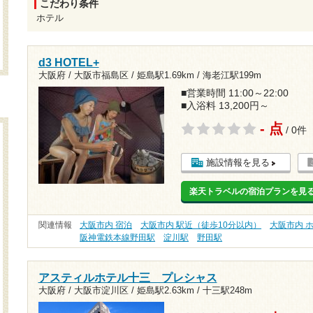
こだわり条件
ホテル
d3 HOTEL+
大阪府 / 大阪市福島区 /
姫島駅1.69km
/
海老江駅199m
■営業時間 11:00～22:00
■入浴料 13,200円～
- 点
/ 0件
施設情報を見る
楽天トラベルの宿泊プランを見
関連情報
大阪市内 宿泊
大阪市内 駅近（徒歩10分以内）
大阪市内 
阪神電鉄本線野田駅
淀川駅
野田駅
アスティルホテル十三 プレシャス
大阪府 / 大阪市淀川区 /
姫島駅2.63km
/
十三駅248m