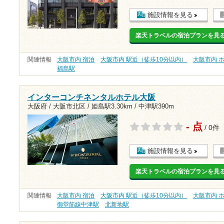
施設情報を見る
楽天トラベルの宿泊プランを見
関連情報
大阪市内 宿泊
大阪市内 駅近（徒歩10分以内）
大阪市内 
福島駅
インターコンチネンタルホテル大阪
大阪府 / 大阪市北区 /
姫島駅3.30km
/
中津駅390m
- 点
/ 0件
施設情報を見る
楽天トラベルの宿泊プランを見
関連情報
大阪市内 宿泊
大阪市内 駅近（徒歩10分以内）
大阪市内 
御堂筋線中津駅
北新地駅