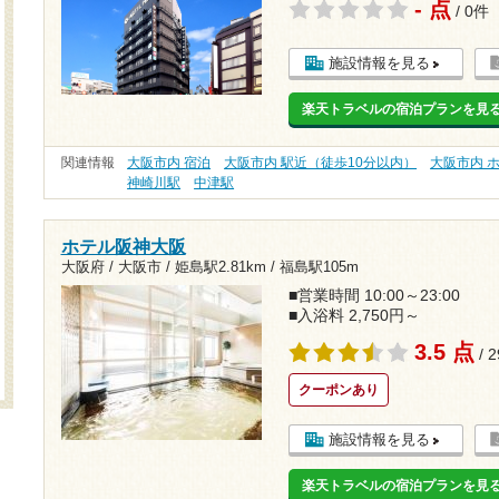
- 点
/ 0件
施設情報を見る
楽天トラベルの宿泊プランを見
関連情報
大阪市内 宿泊
大阪市内 駅近（徒歩10分以内）
大阪市内 
神崎川駅
中津駅
ホテル阪神大阪
大阪府 / 大阪市 /
姫島駅2.81km
/
福島駅105m
■営業時間 10:00～23:00
■入浴料 2,750円～
3.5 点
/ 
クーポンあり
施設情報を見る
楽天トラベルの宿泊プランを見