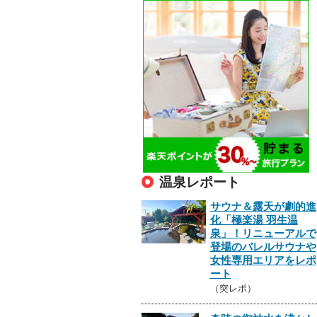
温泉レポート
サウナ＆露天が劇的進
化「極楽湯 羽生温
泉」！リニューアルで
登場のバレルサウナや
女性専用エリアをレポ
ート
（突レポ）