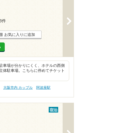
>
43件
お気に入りに追加
る
駐車場が分かりにくく、ホテルの西側
立体駐車場。こちらに停めてチケット
大阪市内 カップル
阿波座駅
宿泊
>