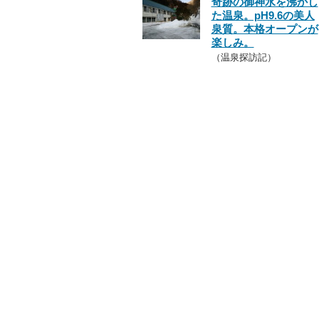
奇跡の御神水を沸かし
た温泉。pH9.6の美人
泉質。本格オープンが
楽しみ。
（温泉探訪記）