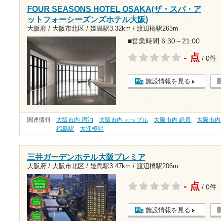
FOUR SEASONS HOTEL OSAKA(ザ・スパ・ア
ットフォーシーズンズホテル大阪)
大阪府 / 大阪市北区 /
姫島駅3.32km
/
渡辺橋駅263m
■営業時間 6:30～21:00
- 点
/ 0件
施設情報を見る
関連情報
大阪市内 宿泊
大阪市内 カップル
大阪市内 絶景
大阪市内
福島駅
大江橋駅
三井ガーデンホテル大阪プレミア
大阪府 / 大阪市北区 /
姫島駅3.47km
/
渡辺橋駅206m
- 点
/ 0件
施設情報を見る