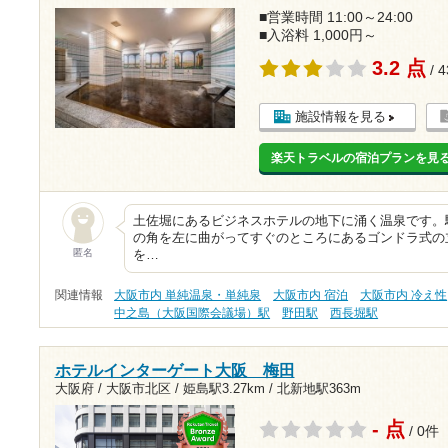
■営業時間 11:00～24:00
■入浴料 1,000円～
3.2 点
/ 
施設情報を見る
楽天トラベルの宿泊プランを見
土佐堀にあるビジネスホテルの地下に涌く温泉です。
の角を左に曲がってすぐのところにあるゴンドラ式の
匿名
を…
関連情報
大阪市内 単純温泉・単純泉
大阪市内 宿泊
大阪市内 冷え性
中之島（大阪国際会議場）駅
野田駅
西長堀駅
ホテルインターゲート大阪 梅田
大阪府 / 大阪市北区 /
姫島駅3.27km
/
北新地駅363m
- 点
/ 0件