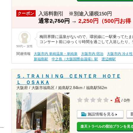
入浴料割引 ※別途入湯税150円
クーポン
通常
2,750円
→
2,250円（500円お
梅田界隈に温泉がないので、環状線に一駅乗ってたま
コンサート前にゆっくり時間を過ごして入浴したり、
50代～ 女性
関連情報
大阪市内 単純温泉・単純泉
大阪市内 宿泊
大阪市内 冷え性
新福島駅
中之島（大阪国際会議場）駅
渡辺橋駅
Ｓ．ＴＲＡＩＮＩＮＧ ＣＥＮＴＥＲ ＨＯＴＥ
Ｌ ＯＳＡＫＡ
大阪府 / 大阪市福島区 /
姫島駅2.84km
/
福島駅562m
- 点
/ 0件
施設情報を見る
楽天トラベルの宿泊プランを見