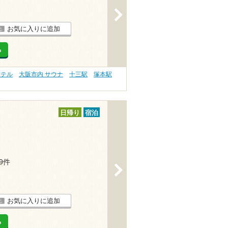
>
お気に入りに追加
る
ホテル
大阪市内 サウナ
十三駅
塚本駅
日帰り
宿泊
29件
>
お気に入りに追加
る