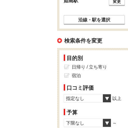
姫島駅
変更
沿線・駅を選択
検索条件を変更
目的別
日帰り / 立ち寄り
宿泊
口コミ評価
指定なし
以上
予算
下限なし
～