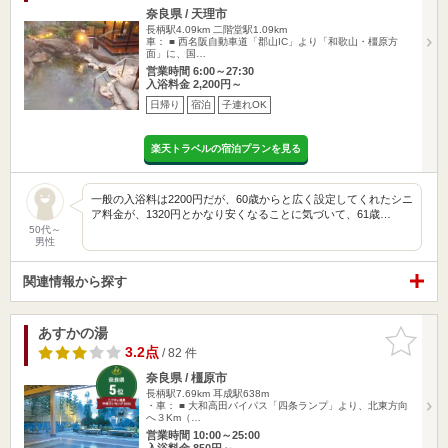
奈良県 / 天理市
長柄駅4.09km
二階堂駅1.09km
車： ■ 西名阪自動車道「郡山IC」より「和歌山・橿原方
面」に、国…
営業時間 6:00～27:30
入浴料金 2,200円～
日帰り
宿泊
子連れOK
楽天トラベルの宿泊プランを見る
一般の入浴料は2200円だが、60歳からと広く設定してくれたシニ
ア料金が、1320円とかなり安くなることに気づいて、61歳…
50代～
男性
関連情報から探す
あすかの湯
お気に入
りに追加
3.2点
/ 82 件
奈良県 / 橿原市
長柄駅7.69km
耳成駅638m
・車： ■ 大和高田バイパス「四条ランプ」より、北東方向
へ３Km（…
営業時間 10:00～25:00
入浴料金 850円～