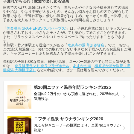
子連れでも安心！家族で楽しめる温泉
家族でのんびり温泉に行きたくても、赤ちゃんや小さなお子様を連れての温泉
や外泊は、やはり不安が大きいもの。そんなお悩みをお持ちの方でも安心して
利用できる、子連れ家族に優しい温泉がおすすめ。せっかくの癒しの温泉、お
子さんも大人もリラックスして家族団らんの時間を楽しみましょう！
「
美楽温泉 SPA-HERBS(スパハーブス)
」は、子連れ家族に嬉しいキッズルーム
が用意されており、小さなお子さんがいても安心して過ごすことができます。
また、リラックススペースやコミックスペースでゆったりすることもできま
す。
草加駅・竹ノ塚駅より送迎バスがある「
竜泉寺の湯 草加谷塚店
」では、ちびっ
この湯(天然温泉)は、おむつの取れていない小さなお子様が入れるお風呂もご用
意。キッズコーナーもあり家族みんなで温泉を楽しむことができます。
長柄駅の子連れOKな温泉、日帰り温泉、スーパー銭湯の中でも特に人気がある
のは、
奈良健康ランド 奈良プラザホテル
、
あすかの湯
、
橿原ぽかぽか温泉（旧
極楽湯 大和橿原店）
などの施設です。ぜひ一度は足を運んでみてください。
第20回ニフティ温泉年間ランキング2025
全国約2.2万件の中から頂点に選ばれた、2025年の人
気施設は…
ニフティ温泉 サウナランキング2026
おふろ好きユーザーの投票により、全国No.1サウナが
決定！