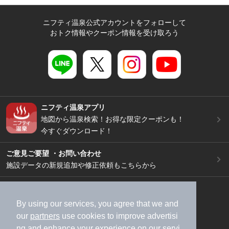
ニフティ温泉公式アカウントをフォローして
おトク情報やクーポン情報を受け取ろう
ニフティ温泉アプリ
地図から温泉検索！お得な限定クーポンも！
今すぐダウンロード！
ご意見ご要望 ・お問い合わせ
施設データの新規追加や修正依頼もこちらから
スマートフォン
/
PC
加盟店募集（資料請求）
広告出稿のご案内
By using our services, you agree that we and
our
partners
use cookies to improve advertisi
利用規約
ライフスタイルMEMBERS+規約
ng and enhance your experience on our servi