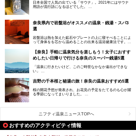
ら、険しい山中にある秘湯までバラエティ豊か。ここでは、
日本全国で人気の出ている「サウナ」。2021年にはサウナ
奈良県で評判のスーパー銭湯をご紹介します。
用語が流行語になるほどでした。
そんなサウナ、関西・奈良県にも有名な温浴施設が多いんで
すよ。
奈良県内で岩盤浴がオススメの温泉・銭湯・スパ3
中心部に近いサウナや郊外にあるアウトドアフィンランド式
選
サウナなど種類も豊富です。
岩盤浴は熱を加えた鉱石やプレートの上に寝そべることによ
奈良県にあるサウナでリフレッシュしませんか？
って身体をを芯から温めることの出来る温浴健康法です。じ
んわりと身体の内部を温めて発汗を促すことでリラックス効
果だけではなく、代謝が高まり健康や美容にも良い影響が期
【奈良】手軽に温泉気分を楽しもう！女子におすす
待できます。今回はそんな岩盤浴にこだわった、奈良県内の
めしたい日帰りで行ける奈良のスーパー銭湯5選
オススメ温泉・銭湯・スパ3ヶ所を紹介させていただきま
す。
「温泉に行きたいけど、このご時世なかなか遠出ができな
い」
「たまには温泉にゆっくり浸かってリフレッシュしたい！」
そんな方も多いのではないでしょうか？
吉野の千本桜と秘湯の旅！奈良の温泉おすすめ5選
お宿に泊まって観光地を巡るような温泉旅行がしたいけど、
桜の開花予想が発表され、お花見の予定をたてるのも心が躍
まとまった時間が取れない時もありますよね。
る季節になってまいりました。
そんな時は、日帰りでサクッと楽しめるスーパー銭湯がおす
日本には桜の名所が数多くありますが、古くから和歌にも詠
すめ！
まれるくらい日本人の心を捉えて離さない名所中の名所があ
手軽でリーズナブルに温泉気分を楽しめるだけでなく、体の
ります。それは奈良県の吉野山。
芯までじんわり温まってリラックス効果も抜群。
ニフティ温泉ニュースTOPへ
シロヤマザクラを中心に200種約３万本の桜が咲き誇りま
今回は、奈良で行けるおすすめのスーパー銭湯を5つご紹介
す。また吉野山を含む「紀伊山地の霊場と参詣道」はユネス
おすすめのアクティビティ情報
したいと思います。
コの世界遺産に登録されており、修験道の霊場として荘厳な
雰囲気をたたえています。