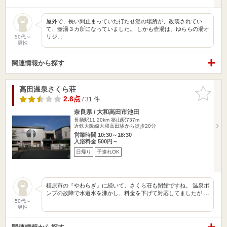
屋外で、長い間止まっていた打たせ湯の場所が、改装されてい
て、壺湯３カ所になっていました。 しかも壺湯は、ゆららの湯オ
リジ…
50代～
男性
関連情報から探す
高田温泉さくら荘
お気に入
りに追加
2.6点
/ 31 件
奈良県 / 大和高田市池田
長柄駅11.20km
築山駅737m
近鉄大阪線大和高田駅から徒歩20分
営業時間 10:30～18:30
入浴料金 500円～
日帰り
子連れOK
橿原市の『やわらぎ』に続いて、さくら荘も閉館ですね。 温泉ポ
ンプの故障で水道水を沸かし、料金を下げて対応してましたが …
50代～
男性