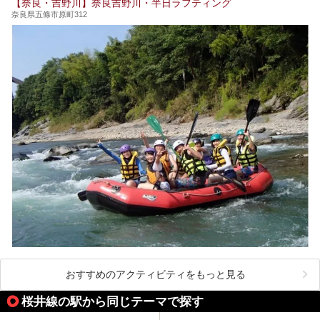
【奈良・吉野川】奈良吉野川・半日ラフティング
開湯300年と歴史のある霊験あらたかな吉野の湯で、春を感
奈良県五條市原町312
じる湯治の旅はいかがでしょう。
今回は奈良県吉野のおすすめ温泉を紹介いたします！
おすすめのアクティビティをもっと見る
桜井線の駅から同じテーマで探す