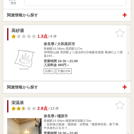
男性
関連情報から探す
高砂湯
お気に入
りに追加
1.3点
/ 4 件
奈良県 / 大和高田市
長柄駅10.58km
高田駅117m
JR和歌山線 高田駅より徒歩約2分南阪奈道路 葛城ICより国
道165…
営業時間 16:30～21:00
入浴料金 480円～
日帰り
子連れOK
関連情報から探す
栄温泉
お気に入
りに追加
2.8点
/ 13 件
奈良県 / 橿原市
長柄駅10.59km
橿原神宮前駅170m
：近鉄南大阪線・橿原線・吉野線「橿原神宮前」駅下車、
中央改札口を出て…
営業時間 16:30～22:45