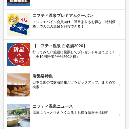
ニフティ温泉プレミアムクーポン
ノジマモバイル会員向け 通常よりもお得な「特別価
格」で人気の温泉を満喫できる！
【ニフティ温泉 百名湯2026】
行ってみたい施設に投票してプレゼントを当てよう！
（全10回開催 / 合計260名様）
岩盤浴特集
日本全国の岩盤浴情報だけをピックアップ。まとめて
検索！
ニフティ温泉ニュース
温泉にもっと行きたくなる！お得な情報を掲載中