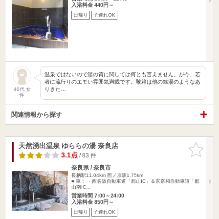
入浴料金 440円～
日帰り
子連れOK
温泉ではないので湯の質に関しては何とも言えません。が今、若
者に流行りのエモい雰囲気満載です。靴箱は他の銭湯のようなあ
りきた…
40代 女
性
関連情報から探す
天然湧出温泉 ゆららの湯 奈良店
お気に入
りに追加
3.1点
/ 83 件
奈良県 / 奈良市
長柄駅11.04km
西ノ京駅1.75km
■ 車： ・西名阪自動車道「郡山IC」＆京奈和自動車道「郡
山南IC…
営業時間 7:00～24:00
入浴料金 850円～
日帰り
子連れOK