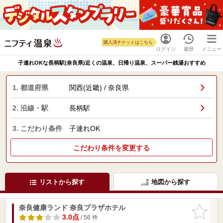
購入済チケットはこちら
ログイン
履歴
メニュー
子連れOKな長柄駅(奈良県)近くの温泉、日帰り温泉、スーパー銭湯おすすめ
1. 都道府県
関西(近畿) / 奈良県
2. 沿線・駅
長柄駅
3. こだわり条件
子連れOK
こだわり条件を変更する
リストから探す
地図から探す
奈良健康ランド 奈良プラザホテル
お気に入
りに追加
3.0点
/ 56 件