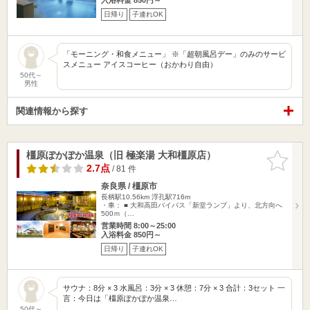
日帰り
子連れOK
「モーニング・和食メニュー」 ※「超朝風呂デー」のみのサービ
スメニュー アイスコーヒー（おかわり自由）
50代～
男性
関連情報から探す
橿原ぽかぽか温泉（旧 極楽湯 大和橿原店）
お気に入
りに追加
2.7点
/ 81 件
奈良県 / 橿原市
長柄駅10.56km
浮孔駅716m
・車： ■ 大和高田バイパス「新堂ランプ」より、北方向へ
500ｍ（…
営業時間 8:00～25:00
入浴料金 850円～
日帰り
子連れOK
サウナ：8分 × 3 水風呂：3分 × 3 休憩：7分 × 3 合計：3セット 一
言：今日は「橿原ぽかぽか温泉…
50代～