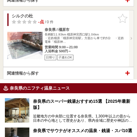
関連情報から探す
シルクの杜
お気に入
りに追加
-点
/ 0 件
奈良県 / 橿原市
長柄駅11.93km
橿原神宮西口駅1.04km
・近鉄橿原「橿原神宮前駅」方面から車で約5分 ・近鉄
電車「橿原神…
営業時間 9:00～21:00
入浴料金 500円～
日帰り
子連れOK
関連情報から探す
奈良県のニフティ温泉ニュース
奈良県のスーパー銭湯おすすめ15選 【2025年最新
版】
近畿地方の中央部に位置する奈良県。1,300年以上の昔から
日本の中心地として歴史があり、県内全域に歴史や神話の舞
台となったスポットが存在しています。県内だけで3つの世
界遺産があり、古代をそこかしこに感じられる地域です。
奈良県でサウナがオススメの温泉・銭湯・スパ10選
そんな奈良県のスーパー銭湯は、便利な街中にある施設か