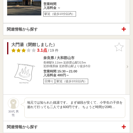
営業時間
入浴料金 ～
駅近（徒歩10分以内）
関連情報から探す
大門湯（閉館しました）
お気に入
りに追加
3.1点
/ 19 件
奈良県 / 大和郡山市
長柄駅9.11km
近鉄郡山駅315m
近鉄橿原線 近鉄郡山駅より徒歩5分
営業時間 15:30～21:00
入浴料金 480円～
日帰り
駅近（徒歩10分以内）
地元では知られた銭湯です。 まず値段が安くて、小学生の子供を
連れて行っても二人でま600円です。 ちょうど時間が20時…
30代 男
性
関連情報から探す