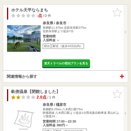
ホテル天平ならまち
お気に入
りに追加
-点
/ 0 件
奈良県 / 奈良市
長柄駅11.97km
近鉄奈良駅375m
近鉄奈良駅より徒歩7分
営業時間
入浴料金 ～
宿泊
駅近（徒歩10分以内）
楽天トラベルの宿泊プランを見る
関連情報から探す
畝傍温泉【閉館しました】
お気に入
りに追加
2.0点
/ 1 件
奈良県 / 橿原市
長柄駅8.25km
八木西口駅75m
鉄橿原線 八木西口駅より徒歩1分西名阪自動車道 郡山ICよ
り国道24…
営業時間 17:00～22:30
入浴料金 380円～