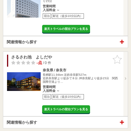
り15分
営業時間
入浴料金 ～
宿泊
駅近（徒歩10分以内）
楽天トラベルの宿泊プランを見る
関連情報から探す
さるさわ池 よしだや
お気に入
りに追加
-点
/ 0 件
奈良県 / 奈良市
長柄駅11.94km
近鉄奈良駅527m
近鉄奈良駅より徒歩で８分 JR奈良駅より徒歩15分 関西
国際空港より…
営業時間
入浴料金 ～
宿泊
駅近（徒歩10分以内）
楽天トラベルの宿泊プランを見る
関連情報から探す