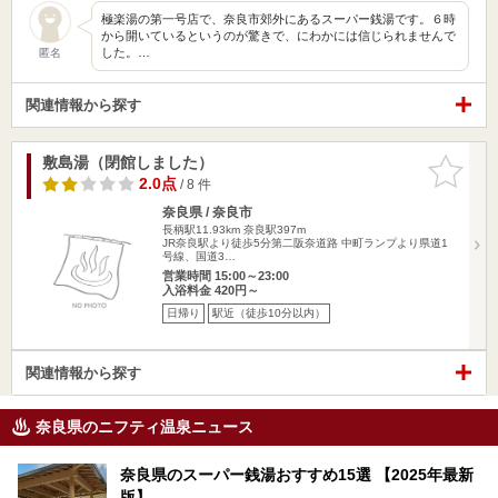
極楽湯の第一号店で、奈良市郊外にあるスーパー銭湯です。６時
から開いているというのが驚きで、にわかには信じられませんで
した。…
匿名
関連情報から探す
敷島湯（閉館しました）
お気に入
りに追加
2.0点
/ 8 件
奈良県 / 奈良市
長柄駅11.93km
奈良駅397m
JR奈良駅より徒歩5分第二阪奈道路 中町ランプより県道1
号線、国道3…
営業時間 15:00～23:00
入浴料金 420円～
日帰り
駅近（徒歩10分以内）
関連情報から探す
奈良県のニフティ温泉ニュース
奈良県のスーパー銭湯おすすめ15選 【2025年最新
版】