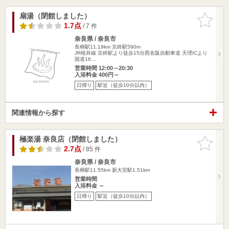
扇湯（閉館しました）
お気に入
りに追加
1.7点
/ 7 件
奈良県 / 奈良市
長柄駅11.19km
京終駅590m
JR桜井線 京終駅より徒歩15分西名阪自動車道 天理ICより
国道16…
営業時間 12:00～20:30
入浴料金 400円～
日帰り
駅近（徒歩10分以内）
関連情報から探す
極楽湯 奈良店（閉館しました）
お気に入
りに追加
2.7点
/ 85 件
奈良県 / 奈良市
長柄駅11.55km
新大宮駅1.51km
営業時間
入浴料金 ～
日帰り
駅近（徒歩10分以内）