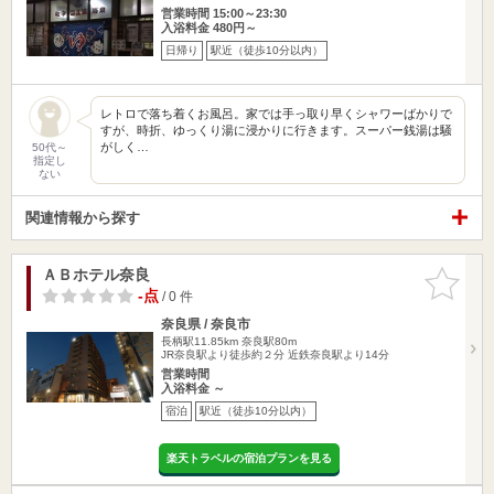
営業時間 15:00～23:30
入浴料金 480円～
日帰り
駅近（徒歩10分以内）
レトロで落ち着くお風呂。家では手っ取り早くシャワーばかりで
すが、時折、ゆっくり湯に浸かりに行きます。スーパー銭湯は騒
がしく…
50代～
指定し
ない
関連情報から探す
ＡＢホテル奈良
お気に入
りに追加
-点
/ 0 件
奈良県 / 奈良市
長柄駅11.85km
奈良駅80m
JR奈良駅より徒歩約２分 近鉄奈良駅より14分
営業時間
入浴料金 ～
宿泊
駅近（徒歩10分以内）
楽天トラベルの宿泊プランを見る