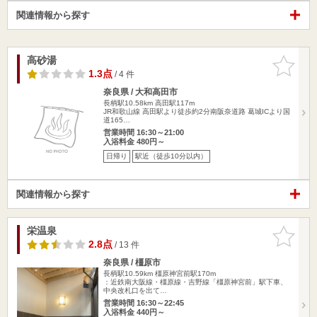
関連情報から探す
高砂湯
お気に入
りに追加
1.3点
/ 4 件
奈良県 / 大和高田市
長柄駅10.58km
高田駅117m
JR和歌山線 高田駅より徒歩約2分南阪奈道路 葛城ICより国
道165…
営業時間 16:30～21:00
入浴料金 480円～
日帰り
駅近（徒歩10分以内）
関連情報から探す
栄温泉
お気に入
りに追加
2.8点
/ 13 件
奈良県 / 橿原市
長柄駅10.59km
橿原神宮前駅170m
：近鉄南大阪線・橿原線・吉野線「橿原神宮前」駅下車、
中央改札口を出て…
営業時間 16:30～22:45
入浴料金 440円～