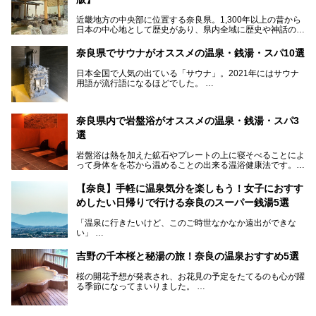
近畿地方の中央部に位置する奈良県。1,300年以上の昔から
日本の中心地として歴史があり、県内全域に歴史や神話の舞
台となったスポットが存在しています。県内だけで3つの世
界遺産があり、古代をそこかしこに感じられる地域です。
奈良県でサウナがオススメの温泉・銭湯・スパ10選
そんな奈良県のスーパー銭湯は、便利な街中にある施設か
ら、険しい山中にある秘湯までバラエティ豊か。ここでは、
日本全国で人気の出ている「サウナ」。2021年にはサウナ
奈良県で評判のスーパー銭湯をご紹介します。
用語が流行語になるほどでした。
そんなサウナ、関西・奈良県にも有名な温浴施設が多いんで
すよ。
奈良県内で岩盤浴がオススメの温泉・銭湯・スパ3
中心部に近いサウナや郊外にあるアウトドアフィンランド式
選
サウナなど種類も豊富です。
岩盤浴は熱を加えた鉱石やプレートの上に寝そべることによ
奈良県にあるサウナでリフレッシュしませんか？
って身体をを芯から温めることの出来る温浴健康法です。じ
んわりと身体の内部を温めて発汗を促すことでリラックス効
果だけではなく、代謝が高まり健康や美容にも良い影響が期
【奈良】手軽に温泉気分を楽しもう！女子におすす
待できます。今回はそんな岩盤浴にこだわった、奈良県内の
めしたい日帰りで行ける奈良のスーパー銭湯5選
オススメ温泉・銭湯・スパ3ヶ所を紹介させていただきま
す。
「温泉に行きたいけど、このご時世なかなか遠出ができな
い」
「たまには温泉にゆっくり浸かってリフレッシュしたい！」
そんな方も多いのではないでしょうか？
吉野の千本桜と秘湯の旅！奈良の温泉おすすめ5選
お宿に泊まって観光地を巡るような温泉旅行がしたいけど、
桜の開花予想が発表され、お花見の予定をたてるのも心が躍
まとまった時間が取れない時もありますよね。
る季節になってまいりました。
そんな時は、日帰りでサクッと楽しめるスーパー銭湯がおす
日本には桜の名所が数多くありますが、古くから和歌にも詠
すめ！
まれるくらい日本人の心を捉えて離さない名所中の名所があ