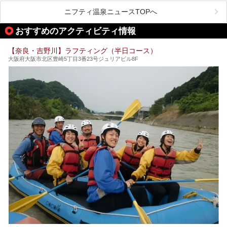
手軽でリーズナブルに温泉気分を楽しめるだけでなく、体の
ります。それは奈良県の吉野山。
芯までじんわり温まってリラックス効果も抜群。
ニフティ温泉ニュースTOPへ
シロヤマザクラを中心に200種約３万本の桜が咲き誇りま
今回は、奈良で行けるおすすめのスーパー銭湯を5つご紹介
す。また吉野山を含む「紀伊山地の霊場と参詣道」はユネス
おすすめのアクティビティ情報
したいと思います。
コの世界遺産に登録されており、修験道の霊場として荘厳な
雰囲気をたたえています。
【奈良・吉野川】ラフティング（半日コース）
開湯300年と歴史のある霊験あらたかな吉野の湯で、春を感
大阪府大阪市北区豊崎5丁目3番23号ジュリアビル8F
じる湯治の旅はいかがでしょう。
今回は奈良県吉野のおすすめ温泉を紹介いたします！