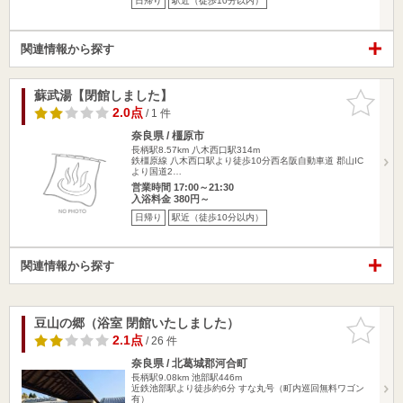
日帰り
駅近（徒歩10分以内）
関連情報から探す
蘇武湯【閉館しました】
お気に入
りに追加
2.0点
/ 1 件
奈良県 / 橿原市
長柄駅8.57km
八木西口駅314m
鉄橿原線 八木西口駅より徒歩10分西名阪自動車道 郡山IC
より国道2…
営業時間 17:00～21:30
入浴料金 380円～
日帰り
駅近（徒歩10分以内）
関連情報から探す
豆山の郷（浴室 閉館いたしました）
お気に入
りに追加
2.1点
/ 26 件
奈良県 / 北葛城郡河合町
長柄駅9.08km
池部駅446m
近鉄池部駅より徒歩約6分 すな丸号（町内巡回無料ワゴン
有）