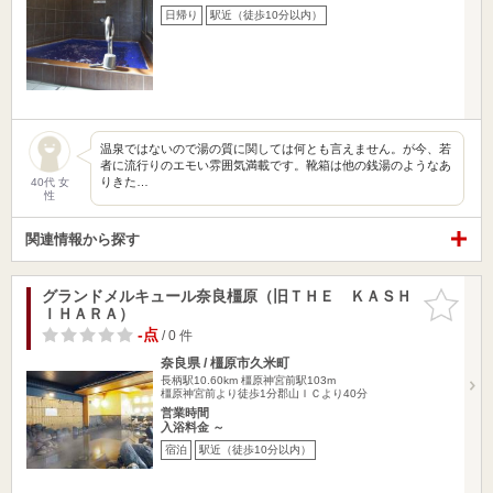
日帰り
駅近（徒歩10分以内）
温泉ではないので湯の質に関しては何とも言えません。が今、若
者に流行りのエモい雰囲気満載です。靴箱は他の銭湯のようなあ
りきた…
40代 女
性
関連情報から探す
グランドメルキュール奈良橿原（旧ＴＨＥ ＫＡＳＨ
お気に入
ＩＨＡＲＡ）
りに追加
-点
/ 0 件
奈良県 / 橿原市久米町
長柄駅10.60km
橿原神宮前駅103m
橿原神宮前より徒歩1分郡山ＩＣより40分
営業時間
入浴料金 ～
宿泊
駅近（徒歩10分以内）