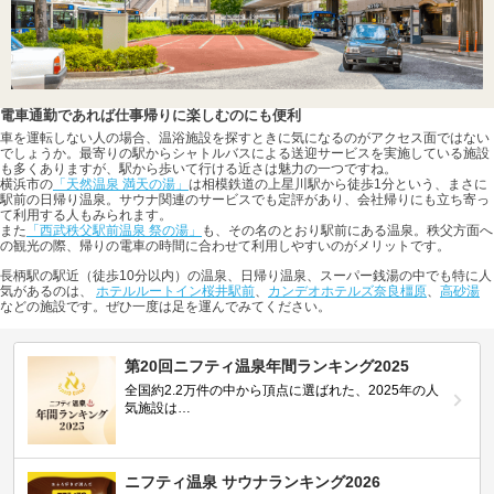
電車通勤であれば仕事帰りに楽しむのにも便利
車を運転しない人の場合、温浴施設を探すときに気になるのがアクセス面ではない
でしょうか。最寄りの駅からシャトルバスによる送迎サービスを実施している施設
も多くありますが、駅から歩いて行ける近さは魅力の一つですね。
横浜市の
「天然温泉 満天の湯」
は相模鉄道の上星川駅から徒歩1分という、まさに
駅前の日帰り温泉。サウナ関連のサービスでも定評があり、会社帰りにも立ち寄っ
て利用する人もみられます。
また
「西武秩父駅前温泉 祭の湯」
も、その名のとおり駅前にある温泉。秩父方面へ
の観光の際、帰りの電車の時間に合わせて利用しやすいのがメリットです。
長柄駅の駅近（徒歩10分以内）の温泉、日帰り温泉、スーパー銭湯の中でも特に人
気があるのは、
ホテルルートイン桜井駅前
、
カンデオホテルズ奈良橿原
、
高砂湯
などの施設です。ぜひ一度は足を運んでみてください。
第20回ニフティ温泉年間ランキング2025
全国約2.2万件の中から頂点に選ばれた、2025年の人
気施設は…
ニフティ温泉 サウナランキング2026