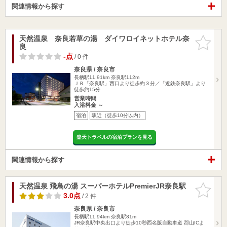
関連情報から探す
天然温泉 奈良若草の湯 ダイワロイネットホテル奈
お気に入
良
りに追加
-点
/ 0 件
奈良県 / 奈良市
長柄駅11.91km
奈良駅112m
ＪＲ「奈良駅」西口より徒歩約３分／「近鉄奈良駅」より
徒歩約15分
営業時間
入浴料金 ～
宿泊
駅近（徒歩10分以内）
楽天トラベルの宿泊プランを見る
関連情報から探す
天然温泉 飛鳥の湯 スーパーホテルPremierJR奈良駅
お気に入
りに追加
3.0点
/ 2 件
奈良県 / 奈良市
長柄駅11.94km
奈良駅81m
JR奈良駅中央出口より徒歩10秒西名阪自動車道 郡山ICよ