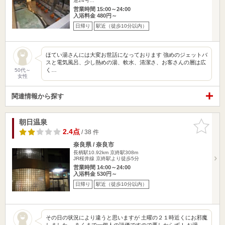
道24号…
営業時間 15:00～24:00
入浴料金 480円～
日帰り
駅近（徒歩10分以内）
ほてい湯さんには大変お世話になっております 強めのジェットバ
スと電気風呂、少し熱めの湯、軟水、清潔さ、お客さんの層は広
く…
50代～
女性
関連情報から探す
朝日温泉
お気に入
りに追加
2.4点
/ 38 件
奈良県 / 奈良市
長柄駅10.92km
京終駅308m
JR桜井線 京終駅より徒歩5分
営業時間 14:00～24:00
入浴料金 530円～
日帰り
駅近（徒歩10分以内）
その日の状況により違うと思いますが 土曜の２１時近くにお邪魔
しました。 あくまで一個人の評価ですので悪しからず！ お湯…