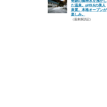
奇跡の御神水を沸かし
た温泉。pH9.6の美人
泉質。本格オープンが
楽しみ。
（温泉探訪記）