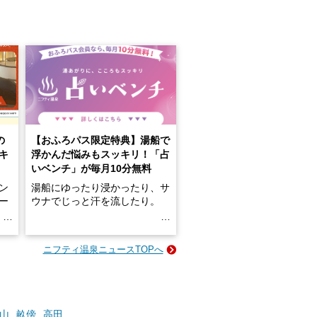
の
【おふろパス限定特典】湯船で
キ
浮かんだ悩みもスッキリ！「占
いベンチ」が毎月10分無料
ン
湯船にゆったり浸かったり、サ
ロー
ウナでじっと汗を流したり。
る
名
e-
ニフティ温泉ニュースTOPへ
い
そんな「一人でぼんやり過ごす
時間」、ふだん後回しにしてい
た「これからのこと」や「ちょ
っとした悩み」が、頭に浮かん
でくることはありませんか？
山
畝傍
高田