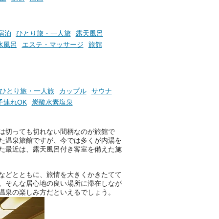
お風呂でリラックスしているか
宿泊
ひとり旅・一人旅
露天風呂
らこそ向き合える、大切な自分
水風呂
エステ・マッサージ
旅館
の本音。
そんな心のつぶやきを、湯あが
りの温まった心のまま相談でき
たら素敵ですよね。
ひとり旅・一人旅
カップル
サウナ
子連れOK
炭酸水素塩泉
ニフティ温泉の「占いベンチ」
は切っても切れない間柄なのが旅館で
は、そんなあなたの心のつぶや
た温泉旅館ですが、今では多くが内湯を
きをプロの占い師に相談するこ
た最近は、露天風呂付き客室を備えた施
とができるサービスです。
などとともに、旅情を大きくかきたてて
。そんな居心地の良い場所に滞在しなが
おふろパス会員様なら、この特
温泉の楽しみ方だといえるでしょう。
別なひとときを「毎月10分無
料」でご利用いただけます。