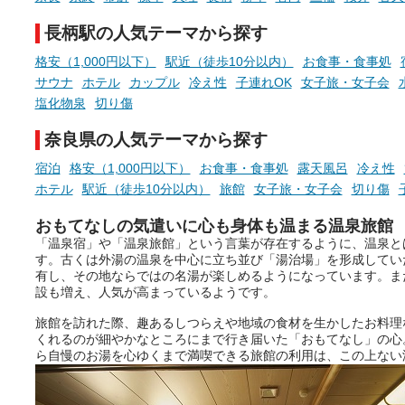
時間を、もっと特別に。
長柄駅の人気テーマから探す
格安（1,000円以下）
駅近（徒歩10分以内）
お食事・食事処
サウナ
ホテル
カップル
冷え性
子連れOK
女子旅・女子会
塩化物泉
切り傷
奈良県の人気テーマから探す
宿泊
格安（1,000円以下）
お食事・食事処
露天風呂
冷え性
ホテル
駅近（徒歩10分以内）
旅館
女子旅・女子会
切り傷
おもてなしの気遣いに心も身体も温まる温泉旅館
「温泉宿」や「温泉旅館」という言葉が存在するように、温泉と
す。古くは外湯の温泉を中心に立ち並び「湯治場」を形成してい
有し、その地ならではの名湯が楽しめるようになっています。ま
設も増え、人気が高まっているようです。
旅館を訪れた際、趣あるしつらえや地域の食材を生かしたお料理
くれるのが細やかなところにまで行き届いた「おもてなし」の心
ら自慢のお湯を心ゆくまで満喫できる旅館の利用は、この上ない