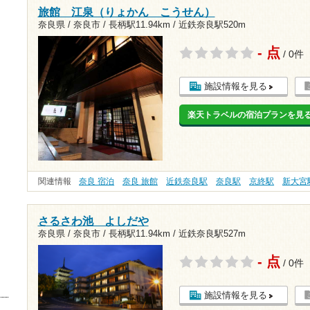
旅館 江泉（りょかん こうせん）
奈良県 / 奈良市 /
長柄駅11.94km
/
近鉄奈良駅520m
- 点
/ 0件
施設情報を見る
楽天トラベルの宿泊プランを見
関連情報
奈良 宿泊
奈良 旅館
近鉄奈良駅
奈良駅
京終駅
新大宮
さるさわ池 よしだや
奈良県 / 奈良市 /
長柄駅11.94km
/
近鉄奈良駅527m
- 点
/ 0件
施設情報を見る