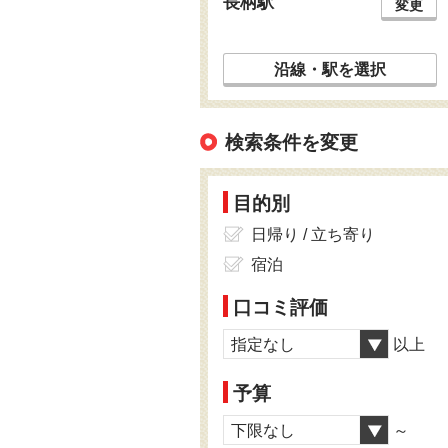
長柄駅
変更
沿線・駅を選択
検索条件を変更
目的別
日帰り / 立ち寄り
宿泊
口コミ評価
指定なし
以上
予算
下限なし
～