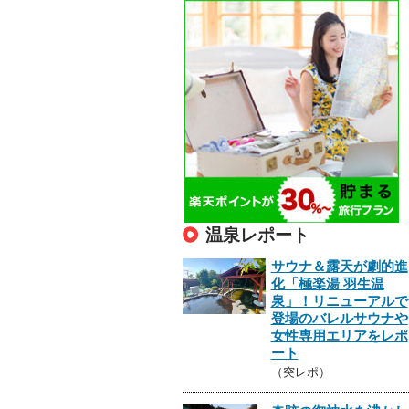
温泉レポート
サウナ＆露天が劇的進
化「極楽湯 羽生温
泉」！リニューアルで
登場のバレルサウナや
女性専用エリアをレポ
ート
（突レポ）