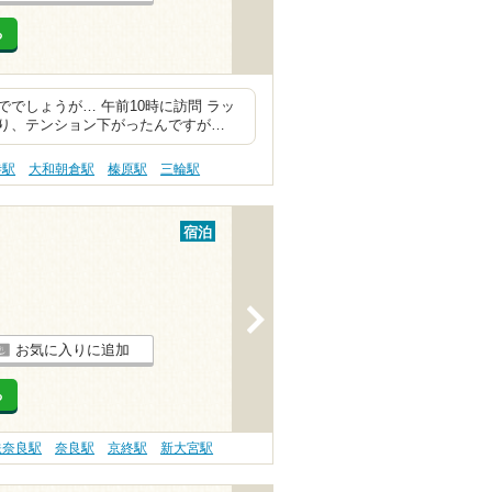
る
でしょうが… 午前10時に訪問 ラッ
あり、テンション下がったんですが…
寺駅
大和朝倉駅
榛原駅
三輪駅
宿泊
>
お気に入りに追加
る
鉄奈良駅
奈良駅
京終駅
新大宮駅