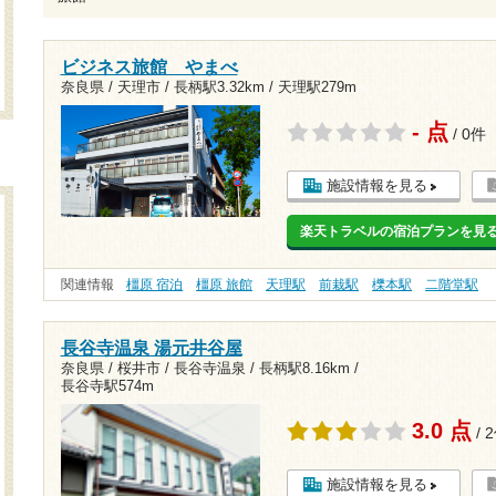
ビジネス旅館 やまべ
奈良県 / 天理市 /
長柄駅3.32km
/
天理駅279m
- 点
/ 0件
施設情報を見る
楽天トラベルの宿泊プランを見
関連情報
橿原 宿泊
橿原 旅館
天理駅
前栽駅
櫟本駅
二階堂駅
長谷寺温泉 湯元井谷屋
奈良県 / 桜井市 / 長谷寺温泉 /
長柄駅8.16km
/
長谷寺駅574m
3.0 点
/ 
施設情報を見る