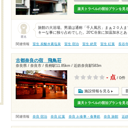
楽天トラベルの宿泊プランを見
旅館の大浴場。男湯は通称「千人風呂」まぁ２０人まで
キーな事に独り占めでした。20℃冷泉に加温加水と
匿名
関連情報
室生 炭酸水素塩泉
室生 宿泊
室生 絶景
室生 紅葉
長谷
古都奈良の宿 飛鳥荘
奈良県 / 奈良市 /
長柄駅11.85km
/
近鉄奈良駅583m
- 点
/ 0件
施設情報を見る
楽天トラベルの宿泊プランを見
関連情報
奈良 宿泊
奈良 紅葉
奈良 お食事・食事処
奈良 旅館
近