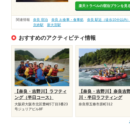
楽天トラベルの宿泊プランを見
関連情報
奈良 宿泊
奈良 お食事・食事処
奈良 駅近（徒歩10分以内
京終駅
新大宮駅
おすすめのアクティビティ情報
【奈良・吉野川】ラフティ
【奈良・吉野川】奈良吉
ング（半日コース）
川・半日ラフティング
大阪府大阪市北区豊崎5丁目3番23
奈良県五條市原町312
号ジュリアビル8F