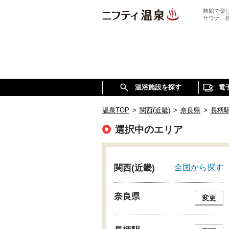
旅館で楽
サウナ、
温浴施設を探す
電
温泉TOP
>
関西(近畿)
>
奈良県
>
長柄
選択中のエリア
全国から探す
関西(近畿)
奈良県
変更