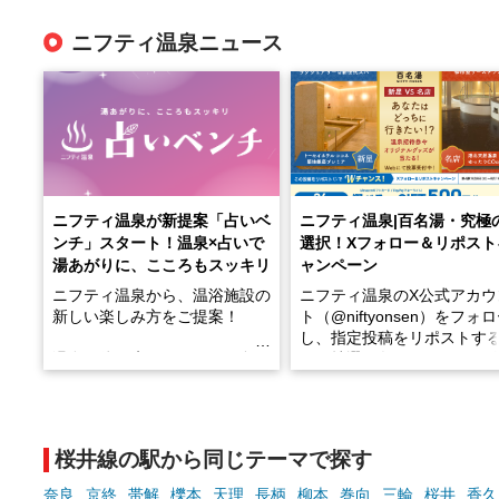
ニフティ温泉ニュース
ニフティ温泉が新提案「占いベ
ニフティ温泉|百名湯・究極
ンチ」スタート！温泉×占いで
選択！Xフォロー＆リポスト
湯あがりに、こころもスッキリ
ャンペーン
ニフティ温泉から、温浴施設の
ニフティ温泉のX公式アカウ
新しい楽しみ方をご提案！
ト（@niftyonsen）をフォ
し、指定投稿をリポストす
温泉で体を癒したあとに、占い
と、抽選で各回26（ふろ）
でこころもスッキリ──そんな
様（合計260名様）に選べる
新体験が楽しめる「占いベン
GIFT500円分をプレゼント
チ」を展開中♨
たします。
桜井線の駅から同じテーマで探す
手相やタロットなど気軽に楽し
める占いで、“ととのう”おふろ
奈良
京終
帯解
櫟本
天理
長柄
柳本
巻向
三輪
桜井
香久