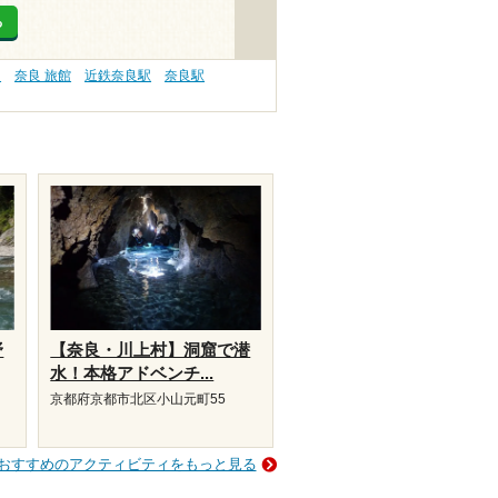
る
）
奈良 旅館
近鉄奈良駅
奈良駅
野
【奈良・川上村】洞窟で潜
水！本格アドベンチ...
京都府京都市北区小山元町55
おすすめのアクティビティをもっと見る