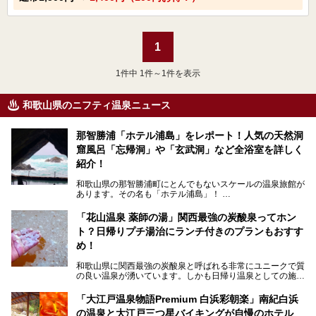
1
1
件中 1件～1件を表示
和歌山県のニフティ温泉ニュース
那智勝浦「ホテル浦島」をレポート！人気の天然洞
窟風呂「忘帰洞」や「玄武洞」など全浴室を詳しく
紹介！
和歌山県の那智勝浦町にとんでもないスケールの温泉旅館が
あります。その名も「ホテル浦島」！
4つの館に6ヵ所のお風呂、うち2ヵ所は巨大な天然洞窟温
泉。日本一長いエスカレーターで「本館」と「山上館」を結
「花山温泉 薬師の湯」関西最強の炭酸泉ってホン
び、海を一望する絶景も。
ト？日帰りプチ湯治にランチ付きのプランもおすす
6ヵ所のお風呂のうち5ヵ所までは日帰り入浴も可。可愛ら
め！
しいカメさんの形の送迎船「浦島丸」に乗っていざ、温泉の
湧く竜宮城へ！
和歌山県に関西最強の炭酸泉と呼ばれる非常にユニークで質
の良い温泉が湧いています。しかも日帰り温泉としての施設
───
が整っていて、宿泊までできるんです。名前は「花山温泉
提供元：那智勝浦町【PR】
薬師の湯」。朝一番のお風呂にはパリパリシャリシャリと膜
「大江戸温泉物語Premium 白浜彩朝楽」南紀白浜
この記事は那智勝浦町のPR記事です。
が張って、それを砕きながら入浴できるとか！
の温泉と大江戸三つ星バイキングが自慢のホテル