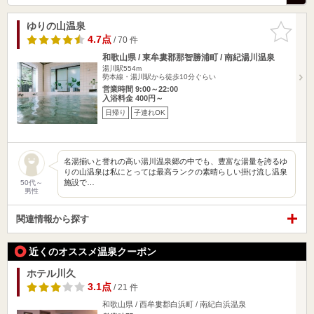
ゆりの山温泉
お気に入
りに追加
4.7点
/ 70 件
和歌山県 / 東牟婁郡那智勝浦町 / 南紀湯川温泉
湯川駅554m
勢本線・湯川駅から徒歩10分ぐらい
営業時間 9:00～22:00
入浴料金 400円～
日帰り
子連れOK
名湯揃いと誉れの高い湯川温泉郷の中でも、豊富な湯量を誇るゆ
りの山温泉は私にとっては最高ランクの素晴らしい掛け流し温泉
施設で…
50代～
男性
関連情報から探す
近くのオススメ温泉クーポン
ホテル川久
3.1点
/ 21 件
和歌山県 / 西牟婁郡白浜町 / 南紀白浜温泉