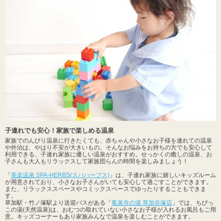
子連れでも安心！家族で楽しめる温泉
家族でのんびり温泉に行きたくても、赤ちゃんや小さなお子様を連れての温泉
や外泊は、やはり不安が大きいもの。そんなお悩みをお持ちの方でも安心して
利用できる、子連れ家族に優しい温泉がおすすめ。せっかくの癒しの温泉、お
子さんも大人もリラックスして家族団らんの時間を楽しみましょう！
「
美楽温泉 SPA-HERBS(スパハーブス)
」は、子連れ家族に嬉しいキッズルーム
が用意されており、小さなお子さんがいても安心して過ごすことができます。
また、リラックススペースやコミックスペースでゆったりすることもできま
す。
草加駅・竹ノ塚駅より送迎バスがある「
竜泉寺の湯 草加谷塚店
」では、ちびっ
この湯(天然温泉)は、おむつの取れていない小さなお子様が入れるお風呂もご用
意。キッズコーナーもあり家族みんなで温泉を楽しむことができます。