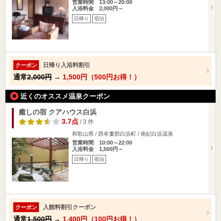
営業時間 13:00～20:00
入浴料金 2,000円～
日帰り
宿泊
日帰り入浴料割引
クーポン
通常
2,000円
→
1,500円（500円お得！）
近くのオススメ温泉クーポン
癒しの宿 クアハウス白浜
3.7点
/ 3 件
和歌山県 / 西牟婁郡白浜町 / 南紀白浜温泉
営業時間 10:00～22:00
入浴料金 1,500円～
日帰り
宿泊
入館料割引クーポン
クーポン
通常
1,500円
→
1,400円（100円お得！）