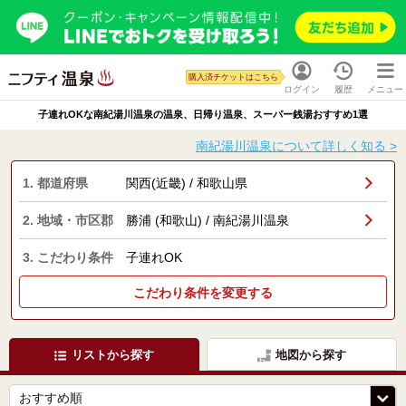
購入済チケットはこちら
ログイン
履歴
メニュー
子連れOKな南紀湯川温泉の温泉、日帰り温泉、スーパー銭湯おすすめ1選
南紀湯川温泉について詳しく知る >
1. 都道府県
関西(近畿) / 和歌山県
2. 地域・市区郡
勝浦 (和歌山) / 南紀湯川温泉
3. こだわり条件
子連れOK
こだわり条件を変更する
リストから探す
地図から探す