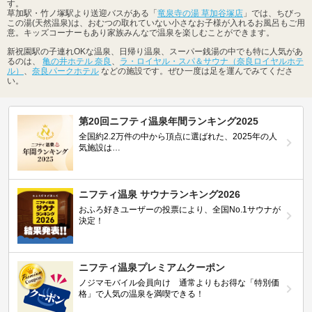
す。
草加駅・竹ノ塚駅より送迎バスがある「
竜泉寺の湯 草加谷塚店
」では、ちびっ
この湯(天然温泉)は、おむつの取れていない小さなお子様が入れるお風呂もご用
意。キッズコーナーもあり家族みんなで温泉を楽しむことができます。
新祝園駅の子連れOKな温泉、日帰り温泉、スーパー銭湯の中でも特に人気があ
るのは、
亀の井ホテル 奈良
、
ラ・ロイヤル・スパ＆サウナ（奈良ロイヤルホテ
ル）
、
奈良パークホテル
などの施設です。ぜひ一度は足を運んでみてくださ
い。
第20回ニフティ温泉年間ランキング2025
全国約2.2万件の中から頂点に選ばれた、2025年の人
気施設は…
ニフティ温泉 サウナランキング2026
おふろ好きユーザーの投票により、全国No.1サウナが
決定！
ニフティ温泉プレミアムクーポン
ノジマモバイル会員向け 通常よりもお得な「特別価
格」で人気の温泉を満喫できる！