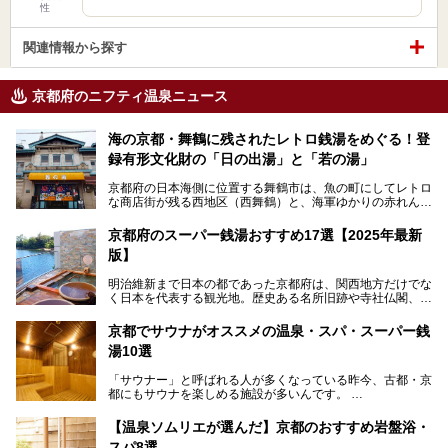
性
関連情報から探す
京都府のニフティ温泉ニュース
海の京都・舞鶴に残されたレトロ銭湯をめぐる！登
録有形文化財の「日の出湯」と「若の湯」
京都府の日本海側に位置する舞鶴市は、魚の町にしてレトロ
な商店街が残る西地区（西舞鶴）と、海軍ゆかりの赤れんが
パークや海上自衛隊施設のある東地区（東舞鶴）に分けられ
ます。今回案内するのは西地区に今も残る2軒の銭湯「日の
京都府のスーパー銭湯おすすめ17選【2025年最新
出湯」と「若の湯」。いずれも国の登録有形文化財に指定さ
版】
れた歴史ある建物でありながら、今も現役のお風呂屋さんで
す。
明治維新まで日本の都であった京都府は、関西地方だけでな
く日本を代表する観光地。歴史ある名所旧跡や寺社仏閣、そ
漁師町や商店街で働く人々を支えてきたこの2軒の銭湯とと
して古都ならではの文化が魅力です。
もに、立ち寄りたい舞鶴の観光スポットや温浴施設を紹介し
ます。
京都でサウナがオススメの温泉・スパ・スーパー銭
今回は、そんな京都府で2025年現在おすすめのスーパー銭
湯10選
湯を紹介します。
───
有名な観光名所のすぐ近くにある日帰り入浴施設から、山間
提供元：京都府舞鶴市【PR】
「サウナー」と呼ばれる人が多くなっている昨今、古都・京
部でレジャー気分を満喫できる温泉施設まで、好みのスーパ
この記事は京都府舞鶴市のPR記事です。
都にもサウナを楽しめる施設が多いんです。
ー銭湯を探してみてくださいね。
自分の好きなサウナを探すのもいいですが、さまざまなサウ
【温泉ソムリエが選んだ】京都のおすすめ岩盤浴・
ナを体感してみたいですよね。
スパ8選