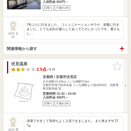
入浴料金 850円～
日帰り
子連れOK
7年ぶりに行きました。 コミュニケーションサウナ、岩盤に行き
ました。とても志向が凝らしてあってたのしかったです。暑さも
し…
40代 女
性
関連情報から探す
伏見温泉
お気に入
りに追加
2.5点
/ 9 件
京都府 / 京都市伏見区
大久保駅10.00km
くいな橋駅518m
京都市営地下鉄烏丸線 くいな橋駅より徒歩約9分、京阪電
車京阪本線 深…
営業時間 15:30～24:00
入浴料金 490円～
日帰り
子連れOK
清潔で大きくて気持ちよく入浴できましまた。 また来ます٩(ˊᗜˋ
*)و
30代 男