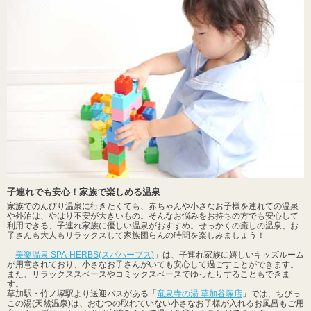
子連れでも安心！家族で楽しめる温泉
家族でのんびり温泉に行きたくても、赤ちゃんや小さなお子様を連れての温泉
や外泊は、やはり不安が大きいもの。そんなお悩みをお持ちの方でも安心して
利用できる、子連れ家族に優しい温泉がおすすめ。せっかくの癒しの温泉、お
子さんも大人もリラックスして家族団らんの時間を楽しみましょう！
「
美楽温泉 SPA-HERBS(スパハーブス)
」は、子連れ家族に嬉しいキッズルーム
が用意されており、小さなお子さんがいても安心して過ごすことができます。
また、リラックススペースやコミックスペースでゆったりすることもできま
す。
草加駅・竹ノ塚駅より送迎バスがある「
竜泉寺の湯 草加谷塚店
」では、ちびっ
この湯(天然温泉)は、おむつの取れていない小さなお子様が入れるお風呂もご用