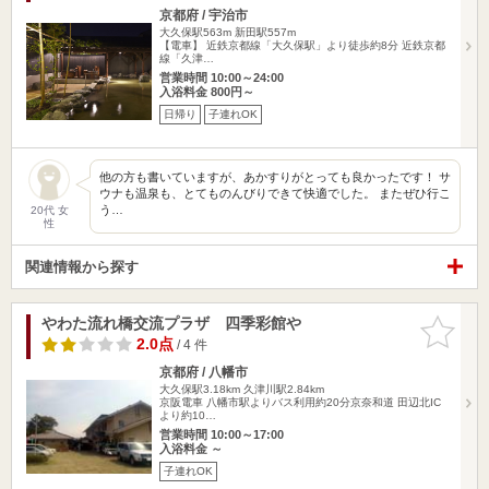
京都府 / 宇治市
大久保駅563m
新田駅557m
【電車】 近鉄京都線「大久保駅」より徒歩約8分 近鉄京都
線「久津…
営業時間 10:00～24:00
入浴料金 800円～
日帰り
子連れOK
他の方も書いていますが、あかすりがとっても良かったです！ サ
ウナも温泉も、とてものんびりできて快適でした。 またぜひ行こ
う…
20代 女
性
関連情報から探す
やわた流れ橋交流プラザ 四季彩館や
お気に入
りに追加
2.0点
/ 4 件
京都府 / 八幡市
大久保駅3.18km
久津川駅2.84km
京阪電車 八幡市駅よりバス利用約20分京奈和道 田辺北IC
より約10…
営業時間 10:00～17:00
入浴料金 ～
子連れOK