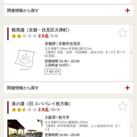
関連情報から探す
鞍馬湯（京都・伏見区大津町）
お気に入
りに追加
2.0点
/ 9 件
京都府 / 京都市伏見区
大久保駅7.18km
伏見桃山駅911m
【電車】京阪・近鉄「丹波橋駅」徒歩10分 【バス】市バス
81系統…
営業時間 15:30～22:00
入浴料金 510円～
子連れOK
関連情報から探す
泉の湯（旧 スパバレイ枚方南）
お気に入
りに追加
2.9点
/ 90 件
大阪府 / 枚方市
大久保駅9.81km
藤阪駅1.05km
【電車】JR学研都市線「津田駅」より徒歩約20分 【バ
ス】 ・「…
営業時間 10:00～25:00