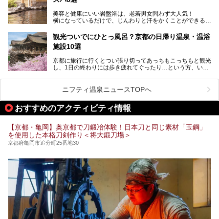
今回は京都府の中心や郊外、温泉地にある施設など、サウナ
美容と健康にいい岩盤浴は、老若男女問わず大人気！
のある温浴施設を紹介します。
横になっているだけで、じんわりと汗をかくことができるの
で、簡単にデトックスができますよ♪
ぜひ参考にして、京都府の方や、観光に出かけた時などにサ
ウナを楽しみましょう！
観光ついでにひとっ風呂？京都の日帰り温泉・温浴
地元の方はもちろん、旅先としても人気の京都。
施設10選
観光のついでに岩盤浴のある温泉に浸かってリフレッシュす
るのも良さそうですね！
京都に旅行に行くとつい張り切ってあっちもこっちもと観光
し、1日の終わりには歩き疲れてぐったり…という方、いま
今回は京都にある岩盤浴のある施設をピックアップしてご紹
せんか？（私です）
介します！
そんな疲れた身体には温泉です！京都には、市内にも郊外に
も素晴らしい温泉がたくさんあります。そこで、日帰り利用
ニフティ温泉ニュースTOPへ
できるおすすめの温泉・温浴施設をまとめてみました。
おすすめのアクティビティ情報
【京都・亀岡】奥京都で刀鍛冶体験！日本刀と同じ素材「玉鋼」
を使用した本格刀剣作り＜将大鍛刀場＞
京都府亀岡市追分町25番地30