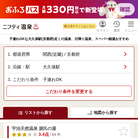
購入済チケットはこちら
ログイン
履歴
メニュー
子連れOKな大久保駅(京都府)近くの温泉、日帰り温泉、スーパー銭湯おすすめ
1. 都道府県
関西(近畿) / 京都府
2. 沿線・駅
大久保駅
3. こだわり条件
子連れOK
こだわり条件を変更する
リストから探す
地図から探す
宇治天然温泉 源氏の湯
お気に入
りに追加
3.4点
/ 64 件