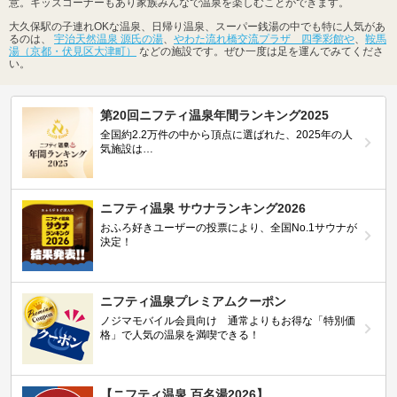
意。キッズコーナーもあり家族みんなで温泉を楽しむことができます。
大久保駅の子連れOKな温泉、日帰り温泉、スーパー銭湯の中でも特に人気があ
るのは、
宇治天然温泉 源氏の湯
、
やわた流れ橋交流プラザ 四季彩館や
、
鞍馬
湯（京都・伏見区大津町）
などの施設です。ぜひ一度は足を運んでみてくださ
い。
第20回ニフティ温泉年間ランキング2025
全国約2.2万件の中から頂点に選ばれた、2025年の人
気施設は…
ニフティ温泉 サウナランキング2026
おふろ好きユーザーの投票により、全国No.1サウナが
決定！
ニフティ温泉プレミアムクーポン
ノジマモバイル会員向け 通常よりもお得な「特別価
格」で人気の温泉を満喫できる！
【ニフティ温泉 百名湯2026】