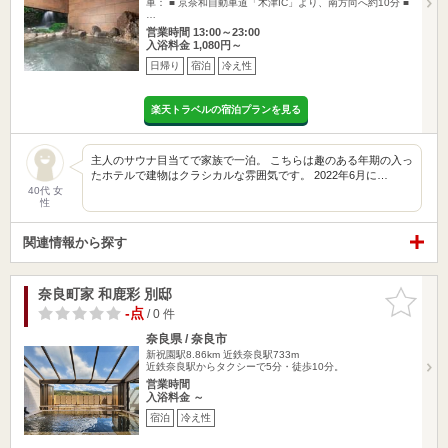
車： ■ 京奈和自動車道「木津IC」より、南方向へ約10分 ■
…
営業時間 13:00～23:00
入浴料金 1,080円～
日帰り
宿泊
冷え性
楽天トラベルの宿泊プランを見る
主人のサウナ目当てで家族で一泊。 こちらは趣のある年期の入っ
たホテルで建物はクラシカルな雰囲気です。 2022年6月に…
40代 女
性
関連情報から探す
奈良町家 和鹿彩 別邸
お気に入
りに追加
-点
/ 0 件
奈良県 / 奈良市
新祝園駅8.86km
近鉄奈良駅733m
近鉄奈良駅からタクシーで5分・徒歩10分。
営業時間
入浴料金 ～
宿泊
冷え性