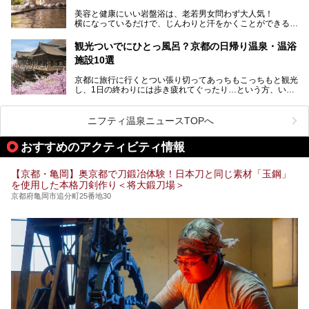
今回は京都府の中心や郊外、温泉地にある施設など、サウナ
美容と健康にいい岩盤浴は、老若男女問わず大人気！
のある温浴施設を紹介します。
横になっているだけで、じんわりと汗をかくことができるの
で、簡単にデトックスができますよ♪
ぜひ参考にして、京都府の方や、観光に出かけた時などにサ
ウナを楽しみましょう！
観光ついでにひとっ風呂？京都の日帰り温泉・温浴
地元の方はもちろん、旅先としても人気の京都。
施設10選
観光のついでに岩盤浴のある温泉に浸かってリフレッシュす
るのも良さそうですね！
京都に旅行に行くとつい張り切ってあっちもこっちもと観光
し、1日の終わりには歩き疲れてぐったり…という方、いま
今回は京都にある岩盤浴のある施設をピックアップしてご紹
せんか？（私です）
介します！
そんな疲れた身体には温泉です！京都には、市内にも郊外に
も素晴らしい温泉がたくさんあります。そこで、日帰り利用
ニフティ温泉ニュースTOPへ
できるおすすめの温泉・温浴施設をまとめてみました。
おすすめのアクティビティ情報
【京都・亀岡】奥京都で刀鍛冶体験！日本刀と同じ素材「玉鋼」
を使用した本格刀剣作り＜将大鍛刀場＞
京都府亀岡市追分町25番地30