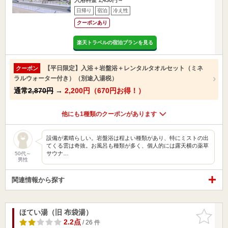
日帰り
宿泊
冷え性
クーポンあり
楽天トラベルの宿泊プランを見る
【平日限定】入浴＋岩盤浴＋レンタルタオルセット（ミネ
クーポン
ラルウォーター付き）（別途入湯税）
通常
2,870円
→
2,200円（670円お得！）
他にも1種類のクーポンがあります
設備が素晴らしい。岩盤浴は程よい種類があり、特にミストの出
てくる雲は奇抜。お風呂も種類が多く、個人的には露天横の薬草
サウナ…
50代～
男性
関連情報から探す
ほてい湯（旧 布袋湯）
お気に入
りに追加
2.2点
/ 26 件