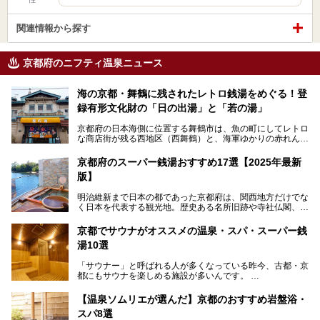
関連情報から探す
京都府のニフティ温泉ニュース
海の京都・舞鶴に残されたレトロ銭湯をめぐる！登
録有形文化財の「日の出湯」と「若の湯」
京都府の日本海側に位置する舞鶴市は、魚の町にしてレトロ
な商店街が残る西地区（西舞鶴）と、海軍ゆかりの赤れんが
パークや海上自衛隊施設のある東地区（東舞鶴）に分けられ
ます。今回案内するのは西地区に今も残る2軒の銭湯「日の
京都府のスーパー銭湯おすすめ17選【2025年最新
出湯」と「若の湯」。いずれも国の登録有形文化財に指定さ
版】
れた歴史ある建物でありながら、今も現役のお風呂屋さんで
す。
明治維新まで日本の都であった京都府は、関西地方だけでな
く日本を代表する観光地。歴史ある名所旧跡や寺社仏閣、そ
漁師町や商店街で働く人々を支えてきたこの2軒の銭湯とと
して古都ならではの文化が魅力です。
もに、立ち寄りたい舞鶴の観光スポットや温浴施設を紹介し
ます。
京都でサウナがオススメの温泉・スパ・スーパー銭
今回は、そんな京都府で2025年現在おすすめのスーパー銭
湯10選
湯を紹介します。
───
有名な観光名所のすぐ近くにある日帰り入浴施設から、山間
提供元：京都府舞鶴市【PR】
「サウナー」と呼ばれる人が多くなっている昨今、古都・京
部でレジャー気分を満喫できる温泉施設まで、好みのスーパ
この記事は京都府舞鶴市のPR記事です。
都にもサウナを楽しめる施設が多いんです。
ー銭湯を探してみてくださいね。
自分の好きなサウナを探すのもいいですが、さまざまなサウ
【温泉ソムリエが選んだ】京都のおすすめ岩盤浴・
ナを体感してみたいですよね。
スパ8選