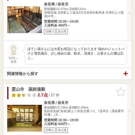
奈良県 / 奈良市
新祝園駅10.47km
京終駅131m
JR桜井線 京終駅より徒歩2分京奈和自動車道 木津ICより国
道24号…
営業時間 15:00～24:00
入浴料金 480円～
日帰り
冷え性
ほてい湯さんには大変お世話になっております 強めのジェットバ
スと電気風呂、少し熱めの湯、軟水、清潔さ、お客さんの層は広
く…
50代～
女性
関連情報から探す
霊山寺 薬師湯殿
お気に入
りに追加
2.7点
/ 27 件
奈良県 / 奈良市
新祝園駅10.73km
富雄駅2.35km
近鉄奈良線｢富雄｣駅より奈良交通バス、｢若草台（系統番号
50番）｣又…
営業時間 10:30～19:00
入浴料金 600円～
日帰り
冷え性