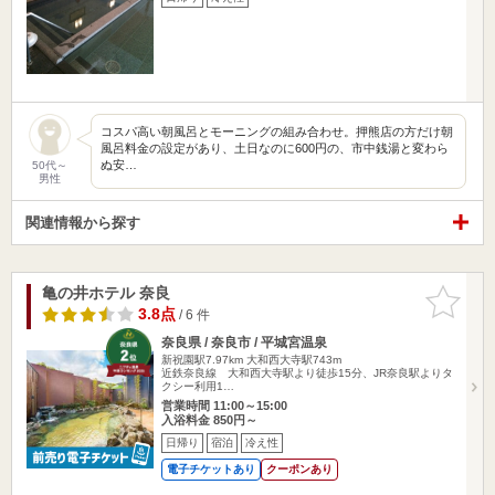
コスパ高い朝風呂とモーニングの組み合わせ。押熊店の方だけ朝
風呂料金の設定があり、土日なのに600円の、市中銭湯と変わら
ぬ安…
50代～
男性
関連情報から探す
亀の井ホテル 奈良
お気に入
りに追加
3.8点
/ 6 件
奈良県 / 奈良市 / 平城宮温泉
新祝園駅7.97km
大和西大寺駅743m
近鉄奈良線 大和西大寺駅より徒歩15分、JR奈良駅よりタ
クシー利用1…
営業時間 11:00～15:00
入浴料金 850円～
日帰り
宿泊
冷え性
電子チケットあり
クーポンあり