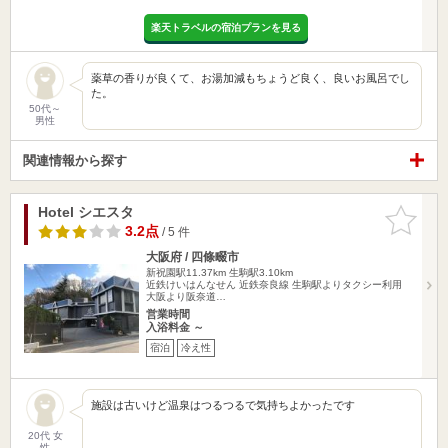
楽天トラベルの宿泊プランを見る
薬草の香りが良くて、お湯加減もちょうど良く、良いお風呂でし
た。
50代～
男性
関連情報から探す
Hotel シエスタ
お気に入
りに追加
3.2点
/ 5 件
大阪府 / 四條畷市
新祝園駅11.37km
生駒駅3.10km
近鉄けいはんなせん 近鉄奈良線 生駒駅よりタクシー利用
大阪より阪奈道…
営業時間
入浴料金 ～
宿泊
冷え性
施設は古いけど温泉はつるつるで気持ちよかったです
20代 女
性