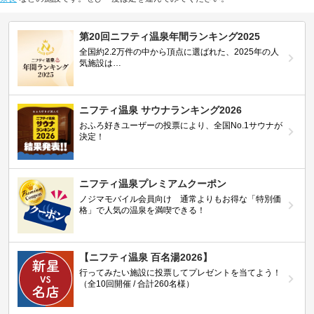
第20回ニフティ温泉年間ランキング2025
全国約2.2万件の中から頂点に選ばれた、2025年の人
気施設は…
ニフティ温泉 サウナランキング2026
おふろ好きユーザーの投票により、全国No.1サウナが
決定！
ニフティ温泉プレミアムクーポン
ノジマモバイル会員向け 通常よりもお得な「特別価
格」で人気の温泉を満喫できる！
【ニフティ温泉 百名湯2026】
行ってみたい施設に投票してプレゼントを当てよう！
（全10回開催 / 合計260名様）