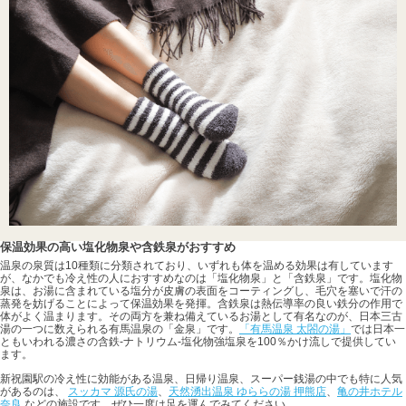
保温効果の高い塩化物泉や含鉄泉がおすすめ
温泉の泉質は10種類に分類されており、いずれも体を温める効果は有しています
が、なかでも冷え性の人におすすめなのは「塩化物泉」と「含鉄泉」です。塩化物
泉は、お湯に含まれている塩分が皮膚の表面をコーティングし、毛穴を塞いで汗の
蒸発を妨げることによって保温効果を発揮。含鉄泉は熱伝導率の良い鉄分の作用で
体がよく温まります。その両方を兼ね備えているお湯として有名なのが、日本三古
湯の一つに数えられる有馬温泉の「金泉」です。
「有馬温泉 太閤の湯」
では日本一
ともいわれる濃さの含鉄-ナトリウム-塩化物強塩泉を100％かけ流しで提供してい
ます。
新祝園駅の冷え性に効能がある温泉、日帰り温泉、スーパー銭湯の中でも特に人気
があるのは、
スッカマ 源氏の湯
、
天然湧出温泉 ゆららの湯 押熊店
、
亀の井ホテル
奈良
などの施設です。ぜひ一度は足を運んでみてください。