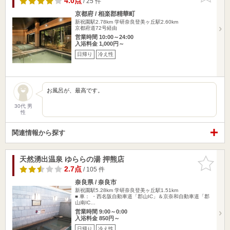
4.0点
/ 25 件
京都府 / 相楽郡精華町
新祝園駅2.78km
学研奈良登美ヶ丘駅2.60km
京都府道72号経由
営業時間 10:00～24:00
入浴料金 1,000円～
日帰り
冷え性
お風呂が、最高です。
30代 男
性
関連情報から探す
天然湧出温泉 ゆららの湯 押熊店
お気に入
りに追加
2.7点
/ 105 件
奈良県 / 奈良市
新祝園駅5.28km
学研奈良登美ヶ丘駅1.51km
■ 車： ・西名阪自動車道「郡山IC」＆京奈和自動車道「郡
山南IC…
営業時間 9:00～0:00
入浴料金 850円～
日帰り
冷え性