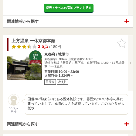
楽天トラベルの宿泊プランを見る
関連情報から探す
上方温泉 一休京都本館
お気に入
りに追加
3.5点
/ 180 件
京都府 / 城陽市
新祝園駅8.93km
山城青谷駅2.46km
近鉄京都線「新田辺」駅下車 京阪宇治バス60・62系統乗
車「一休温泉…
営業時間 10:00～23:00
入浴料金 1,234円～
日帰り
冷え性
国道307号線沿いにある温浴施設です。雰囲気のいい料亭の跡に
建っていまして、風情のよさを継続しています。このあたりが大
阪や…
50代～
男性
関連情報から探す