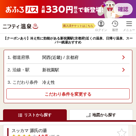
購入済チケットはこちら
ログイン
履歴
メニュー
【クーポンあり】冷え性に効能がある新祝園駅(京都府)近くの温泉、日帰り温泉、スー
パー銭湯おすすめ
1. 都道府県
関西(近畿) / 京都府
2. 沿線・駅
新祝園駅
3. こだわり条件
冷え性
こだわり条件を変更する
リストから探す
地図から探す
スッカマ 源氏の湯
お気に入
りに追加