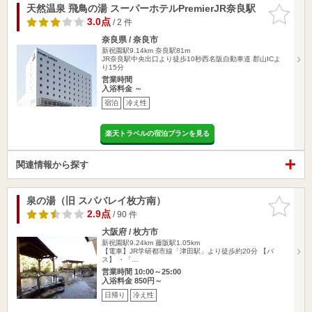
天然温泉 飛鳥の湯 スーパーホテルPremierJR奈良駅
お気に入
りに追加
3.0点
/ 2 件
奈良県 / 奈良市
新祝園駅9.14km
奈良駅81m
JR奈良駅中央出口より徒歩10秒西名阪自動車道 郡山ICよ
り15分
営業時間
入浴料金 ～
宿泊
冷え性
楽天トラベルの宿泊プランを見る
関連情報から探す
泉の湯（旧 スパバレイ枚方南）
お気に入
りに追加
2.9点
/ 90 件
大阪府 / 枚方市
新祝園駅9.24km
藤阪駅1.05km
【電車】JR学研都市線「津田駅」より徒歩約20分 【バ
ス】 ・「…
営業時間 10:00～25:00
入浴料金 850円～
日帰り
冷え性