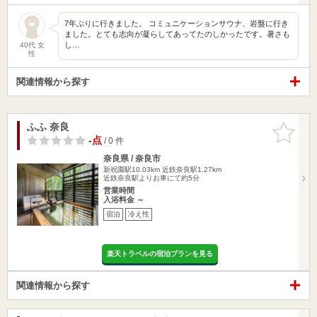
7年ぶりに行きました。 コミュニケーションサウナ、岩盤に行き
ました。とても志向が凝らしてあってたのしかったです。暑さも
し…
40代 女
性
関連情報から探す
ふふ 奈良
お気に入
りに追加
-点
/ 0 件
奈良県 / 奈良市
新祝園駅10.03km
近鉄奈良駅1.27km
近鉄奈良駅よりお車にて約5分
営業時間
入浴料金 ～
宿泊
冷え性
楽天トラベルの宿泊プランを見る
関連情報から探す