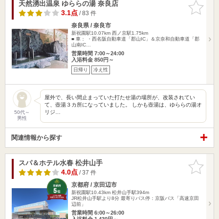
天然湧出温泉 ゆららの湯 奈良店
お気に入
りに追加
3.1点
/ 83 件
奈良県 / 奈良市
新祝園駅10.07km
西ノ京駅1.75km
■ 車： ・西名阪自動車道「郡山IC」＆京奈和自動車道「郡
山南IC…
営業時間 7:00～24:00
入浴料金 850円～
日帰り
冷え性
屋外で、長い間止まっていた打たせ湯の場所が、改装されてい
て、壺湯３カ所になっていました。 しかも壺湯は、ゆららの湯オ
リジ…
50代～
男性
関連情報から探す
スパ＆ホテル水春 松井山手
お気に入
りに追加
4.0点
/ 37 件
京都府 / 京田辺市
新祝園駅10.43km
松井山手駅394m
JR松井山手駅より8分 最寄りバス停：京阪バス「高速京田
辺前」
営業時間 6:00～26:00
入浴料金 1,430円～