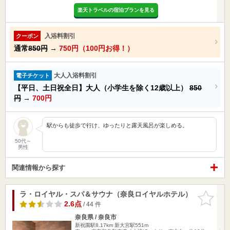
楽天トラベルの宿泊プランを見る
入浴料割引
クーポン
通常
850円
→
750円（100円お得！）
大人入浴料割引
電子チケット
【平日、土日祝全日】大人（小学生を除く12歳以上）
850
円
→
700円
駅からも徒歩で行け、ゆったりと露天風呂が楽しめる。
50代～
男性
関連情報から探す
ラ・ロイヤル・スパ＆サウナ（奈良ロイヤルホテル）
お気に入
りに追加
2.6点
/ 44 件
奈良県 / 奈良市
新祝園駅8.17km
新大宮駅551m