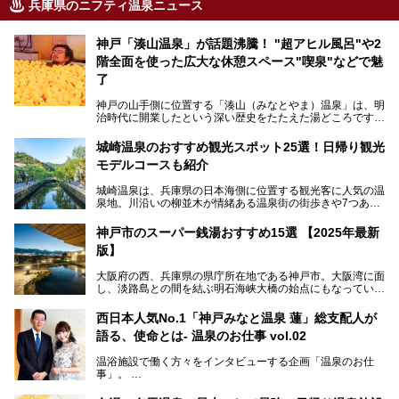
兵庫県のニフティ温泉ニュース
神戸「湊山温泉」が話題沸騰！ "超アヒル風呂"や2
階全面を使った広大な休憩スペース"喫泉"などで魅
了
神戸の山手側に位置する「湊山（みなとやま）温泉」は、明
治時代に開業したという深い歴史をたたえた湯どころです。
そんな長寿の温泉が今、話題となっています。理由は湯船い
っぱいに浮かぶアヒルちゃん。さらに、ゆったりくつろげて
城崎温泉のおすすめ観光スポット25選！日帰り観光
コワーキングも可能な休憩スペースも人気に。斬新な企画や
モデルコースも紹介
設備で人々をアッと驚かせる湊山温泉の魅力をリポートしま
す。
城崎温泉は、兵庫県の日本海側に位置する観光客に人気の温
泉地。川沿いの柳並木が情緒ある温泉街の街歩きや7つある
外湯巡り、ロープウェイからの絶景、冬のカニ料理などで知
られています。鉄道の駅から温泉街が近く、歩いて回るのに
神戸市のスーパー銭湯おすすめ15選 【2025年最新
ちょうどよい規模で、日帰りでの訪問にもおすすめです。
版】
この記事では、城崎温泉と周辺の見どころから厳選した25
大阪府の西、兵庫県の県庁所在地である神戸市。大阪湾に面
の観光スポットをピックアップ。温泉やご当地グルメなどを
し、淡路島との間を結ぶ明石海峡大橋の始点にもなっていま
盛り込んだ日帰り観光モデルコースも紹介しているので、ぜ
す。古くから港町として栄え、異国情緒の残る異人館街や中
ひ参考にしてくださいね！
華街をはじめ、きらびやかに発展したハーバーランドなど、
西日本人気No.1「神戸みなと温泉 蓮」総支配人が
人気観光スポットもめじろ押しです。
語る、使命とは- 温泉のお仕事 vol.02
そして、温泉好きの視点から見ると、神戸市といえば何とい
っても「有馬温泉」。日本三古湯の一角をなす、歴史ある名
温浴施設で働く方々をインタビューする企画「温泉のお仕
湯です。そのお湯をリーズナブルに体験できる健康ランドや
事」。
スーパー銭湯があったら……。今回はそんな希望に沿う施設
第2弾はニフティ温泉年間ランキング2018で全国総合ランキ
も含め、おすすめのスパ銭をピックアップしてご紹介してい
ング西日本1位、2年連続「ベストオブ宿泊賞」に輝いた