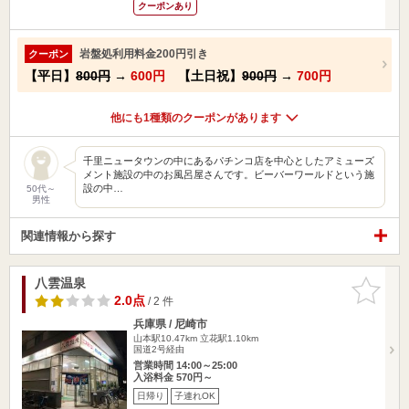
クーポンあり
岩盤処利用料金200円引き
クーポン
【平日】
800円
→
600円
【土日祝】
900円
→
700円
他にも1種類のクーポンがあります
千里ニュータウンの中にあるパチンコ店を中心としたアミューズ
メント施設の中のお風呂屋さんです。ビーバーワールドという施
設の中…
50代～
男性
関連情報から探す
八雲温泉
お気に入
りに追加
2.0点
/ 2 件
兵庫県 / 尼崎市
山本駅10.47km
立花駅1.10km
国道2号経由
営業時間 14:00～25:00
入浴料金 570円～
日帰り
子連れOK