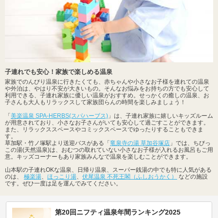
子連れでも安心！家族で楽しめる温泉
家族でのんびり温泉に行きたくても、赤ちゃんや小さなお子様を連れての温泉
や外泊は、やはり不安が大きいもの。そんなお悩みをお持ちの方でも安心して
利用できる、子連れ家族に優しい温泉がおすすめ。せっかくの癒しの温泉、お
子さんも大人もリラックスして家族団らんの時間を楽しみましょう！
「
美楽温泉 SPA-HERBS(スパハーブス)
」は、子連れ家族に嬉しいキッズルーム
が用意されており、小さなお子さんがいても安心して過ごすことができます。
また、リラックススペースやコミックスペースでゆったりすることもできま
す。
草加駅・竹ノ塚駅より送迎バスがある「
竜泉寺の湯 草加谷塚店
」では、ちびっ
この湯(天然温泉)は、おむつの取れていない小さなお子様が入れるお風呂もご用
意。キッズコーナーもあり家族みんなで温泉を楽しむことができます。
山本駅の子連れOKな温泉、日帰り温泉、スーパー銭湯の中でも特に人気がある
のは、
極楽湯
、
ほっこり湯
、
伏尾温泉 不死王閣（ふしおうかく）
などの施設
です。ぜひ一度は足を運んでみてください。
第20回ニフティ温泉年間ランキング2025