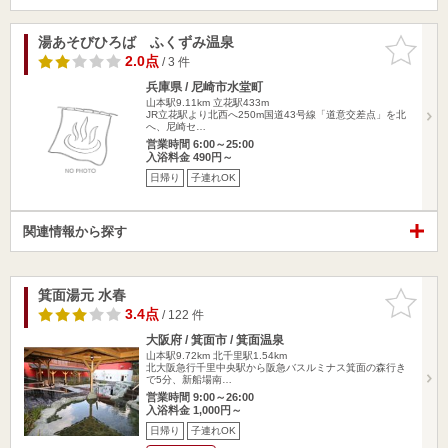
湯あそびひろば ふくずみ温泉
お気に入
りに追加
2.0点
/ 3 件
兵庫県 / 尼崎市水堂町
山本駅9.11km
立花駅433m
JR立花駅より北西へ250m国道43号線「道意交差点」を北
へ、尼崎セ…
営業時間 6:00～25:00
入浴料金 490円～
日帰り
子連れOK
関連情報から探す
箕面湯元 水春
お気に入
りに追加
3.4点
/ 122 件
大阪府 / 箕面市 / 箕面温泉
山本駅9.72km
北千里駅1.54km
北大阪急行千里中央駅から阪急バスルミナス箕面の森行き
で5分、新船場南…
営業時間 9:00～26:00
入浴料金 1,000円～
日帰り
子連れOK