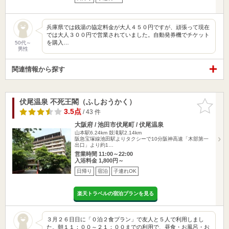
兵庫県では銭湯の協定料金が大人４５０円ですが、頑張って現在
では大人３００円で営業されていました。自動発券機でチケット
を購入…
50代～
男性
関連情報から探す
伏尾温泉 不死王閣（ふしおうかく）
お気に入
りに追加
3.5点
/ 43 件
大阪府 / 池田市伏尾町 / 伏尾温泉
山本駅6.24km
鼓滝駅2.14km
阪急宝塚線池田駅よりタクシーで10分阪神高速「木部第一
出口」より約1…
営業時間 11:00～22:00
入浴料金 1,800円～
日帰り
宿泊
子連れOK
楽天トラベルの宿泊プランを見る
３月２６日日に「０泊２食プラン」で友人と５人で利用しまし
た。朝１１：００～２１：００までの利用で、昼食・お風呂・お