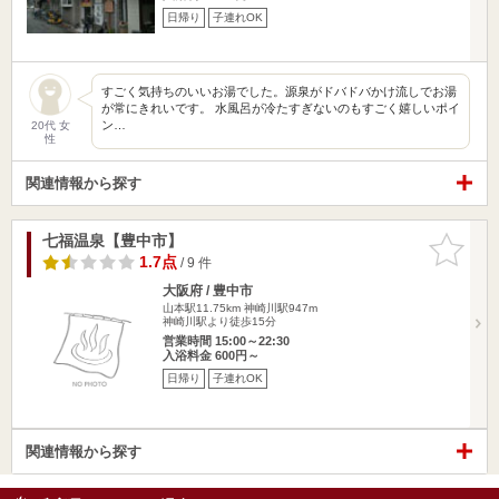
日帰り
子連れOK
すごく気持ちのいいお湯でした。源泉がドバドバかけ流しでお湯
が常にきれいです。 水風呂が冷たすぎないのもすごく嬉しいポイ
ン…
20代 女
性
関連情報から探す
七福温泉【豊中市】
お気に入
りに追加
1.7点
/ 9 件
大阪府 / 豊中市
山本駅11.75km
神崎川駅947m
神崎川駅より徒歩15分
営業時間 15:00～22:30
入浴料金 600円～
日帰り
子連れOK
関連情報から探す