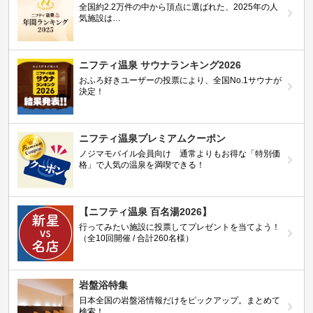
全国約2.2万件の中から頂点に選ばれた、2025年の人
気施設は…
ニフティ温泉 サウナランキング2026
おふろ好きユーザーの投票により、全国No.1サウナが
決定！
ニフティ温泉プレミアムクーポン
ノジマモバイル会員向け 通常よりもお得な「特別価
格」で人気の温泉を満喫できる！
【ニフティ温泉 百名湯2026】
行ってみたい施設に投票してプレゼントを当てよう！
（全10回開催 / 合計260名様）
岩盤浴特集
日本全国の岩盤浴情報だけをピックアップ。まとめて
検索！