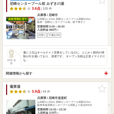
りに追加
尼崎センタープール前 みずきの湯
3.6点
/ 105 件
兵庫県 / 尼崎市
山本駅11.37km
尼崎センタープール前駅310m
阪神「尼崎センタープール前」駅下車すぐ
営業時間 9:00～26:00
入浴料金 880円～
日帰り
子連れOK
週に２日はオールナイト営業をしているのに、とにかく館内の掃
除が行き届いており、清潔です。 オープン当初は正直イマイチだ
な…
40代 女
性
関連情報から探す
蓬莱湯
お気に入
りに追加
3.9点
/ 44 件
兵庫県 / 尼崎市道意町
山本駅11.62km
尼崎センタープール前駅323m
阪神本線尼崎センタープール前駅より徒歩約5分
営業時間 15:00～23:30
入浴料金 570円～