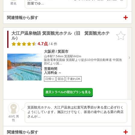
部屋でゆ…
匿名
関連情報から探す
大江戸温泉物語 箕面観光ホテル（旧 箕面観光ホテ
お気に入
ル）
りに追加
4.7点
/ 4 件
大阪府 / 箕面市
山本駅7.54km
箕面駅442m
阪急電車箕面線 箕面駅より徒歩10分中国自動車道 中国池
田ICより国…
営業時間
入浴料金 ～
日帰り
宿泊
子連れOK
楽天トラベルの宿泊プランを見る
箕面観光ホテル、大江戸温泉は紅葉写真季節が来る度に必ず行く
ようにしています。施設だけでなく、坂道の途中にある栗の商店
さんが…
40代 男
性
関連情報から探す