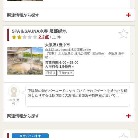
関連情報から探す
SPA＆SAUNA水春 服部緑地
お気に入
りに追加
2.2点
/ 11 件
大阪府 / 豊中市
山本駅10.78km
緑地公園駅368m
【電車】 北大阪急行 緑地公園駅（徒歩8分） ※阪急 豊中
駅・…
営業時間 6:00～25:00
入浴料金 1,540円～
日帰り
子連れOK
下駄箱の鍵がバーコードになっていて それでゲートを通ったり精
算したりする仕様 3階に大浴場と岩盤浴や館内着が置いて…
30代 男
性
関連情報から探す
お気に入
今空いています