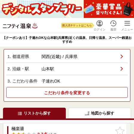
購入済チケットはこちら
ログイン
履歴
メニュー
【クーポンあり】子連れOKな山本駅(兵庫県)近くの温泉、日帰り温泉、スーパー銭湯お
すすめ
1. 都道府県
関西(近畿) / 兵庫県
2. 沿線・駅
山本駅
3. こだわり条件
子連れOK
こだわり条件を変更する
リストから探す
地図から探す
極楽湯
お気に入
りに追加