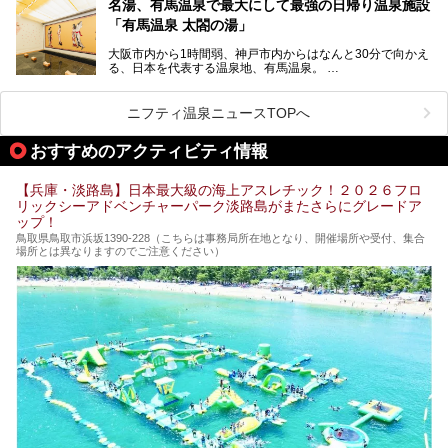
きます！
名湯、有馬温泉で最大にして最強の日帰り温泉施設
「神戸みなと温泉 蓮」の魅力に迫りました！
「有馬温泉 太閤の湯」
大阪市内から1時間弱、神戸市内からはなんと30分で向かえ
る、日本を代表する温泉地、有馬温泉。
そのなかでも最大の規模を誇る「有馬温泉 太閤の湯」は、
有名な「金泉」と「銀泉」に加え、人工のの炭酸泉まで楽し
める、ある意味「最強」ともいえる施設です。
ニフティ温泉ニュースTOPへ
今回は自慢のお湯をメインにその魅力の数々を紹介します！
おすすめのアクティビティ情報
【兵庫・淡路島】日本最大級の海上アスレチック！２０２６フロ
リックシーアドベンチャーパーク淡路島がまたさらにグレードア
ップ！
鳥取県鳥取市浜坂1390‐228（こちらは事務局所在地となり、開催場所や受付、集合
場所とは異なりますのでご注意ください）