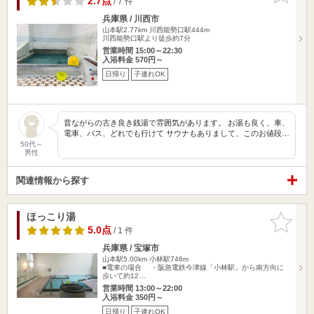
2.7点
/ 7 件
兵庫県 / 川西市
山本駅2.77km
川西能勢口駅444m
川西能勢口駅より徒歩約7分
営業時間 15:00～22:30
入浴料金 570円～
日帰り
子連れOK
昔ながらの古き良き銭湯で雰囲気があります。 お湯も良く、車、
電車、バス、どれでも行けて サウナもありまして、このお値段…
50代～
男性
関連情報から探す
ほっこり湯
お気に入
りに追加
5.0点
/ 1 件
兵庫県 / 宝塚市
山本駅5.00km
小林駅746m
■電車の場合 ・阪急電鉄今津線「小林駅」から南方向に
歩いて約12…
営業時間 13:00～22:00
入浴料金 350円～
日帰り
子連れOK