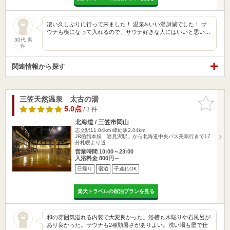
凄い久しぶりに行って来ました！ 温泉♨️いい湯加減でした！ サ
ウナも横になって入れるので、サウナ好きな人にはいいと思い…
30代 男
性
関連情報から探す
三笠天然温泉 太古の湯
お気に入
りに追加
5.0点
/ 3 件
北海道 / 三笠市岡山
志文駅11.04km
峰延駅2.04km
JR函館本線「岩見沢駅」から北海道中央バス美唄行きで17
分札幌より道…
営業時間 10:00～23:00
入浴料金 800円～
日帰り
宿泊
子連れOK
楽天トラベルの宿泊プランを見る
和の雰囲気溢れる内装で大変良かった。浴槽も木彫りや石風呂が
あり良かった。サウナも2種類暑さがありよい。洗い場も壁で仕