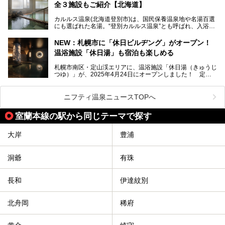
全３施設もご紹介【北海道】
館。とりわけ温泉の良さと名物のバター料理に定評があり、
口コミの評判も非常に高い宿。今回は筆者自ら宿泊し、自慢
カルルス温泉(北海道登別市)は、国民保養温泉地や名湯百選
の温泉や料理をはじめ、パブリックスペース・客室など宿の
にも選ばれた名湯。“登別カルルス温泉”とも呼ばれ、入浴剤
全貌を徹底的にご紹介します！
としてその名を聞いたことがある方も多いでしょう。観光色
豊かな登別温泉とは対照的な存在で、今も湯治場的な要素が
NEW：札幌市に「休日ビルヂング」がオープン！
残る閑静な温泉地です。
温浴施設「休日湯」も宿泊も楽しめる
今回、四半世紀以上に渡り全国の温泉を巡り続ける筆者が現
札幌市南区・定山渓エリアに、温浴施設「休日湯（きゅうじ
地体験し、カルルス温泉をご紹介。温泉地の概要や泉質解説
つゆ）」が、2025年4月24日にオープンしました！ 定山
をはじめ、日帰り入浴可能な全３施設の紹介・周辺観光・ア
渓の新たなランドマーク「休日ビルヂング」として誕生した
クセスまで徹底紹介します！
この施設は、温泉・サウナの「休日湯」・ラウンジの「THE
LOUNGE DAYOF」・グルメ「休日洋麺店」・ホテル「エク
ニフティ温泉ニュースTOPへ
スクラメーションホテル」で構成された、まさに大人の癒し
空間。
室蘭本線の駅から同じテーマで探す
今回は、そんな「休日ビルヂング」の魅力を5つのポイント
からご紹介します。
大岸
豊浦
洞爺
有珠
長和
伊達紋別
北舟岡
稀府