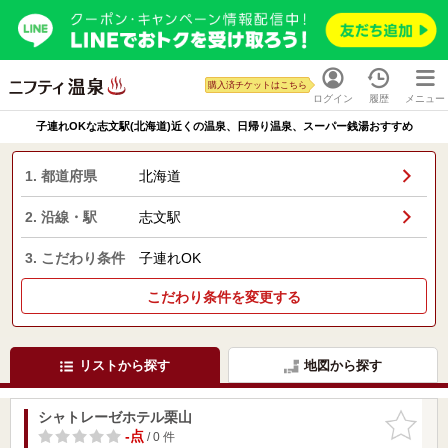
購入済チケットはこちら
ログイン
履歴
メニュー
子連れOKな志文駅(北海道)近くの温泉、日帰り温泉、スーパー銭湯おすすめ
1. 都道府県
北海道
2. 沿線・駅
志文駅
3. こだわり条件
子連れOK
こだわり条件を変更する
リストから探す
地図から探す
シャトレーゼホテル栗山
お気に入
りに追加
-点
/ 0 件