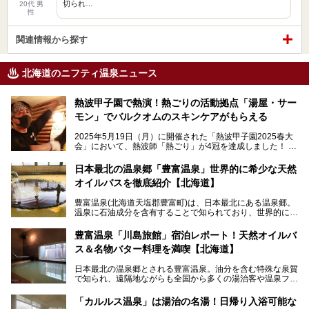
切られ…
20代 男
性
関連情報から探す
北海道のニフティ温泉ニュース
熱波甲子園で熱演！熱ごりの活動拠点「湯屋・サー
モン」でバルクオムのスキンケアがもらえる
2025年5月19日（月）に開催された「熱波甲子園2025春大
会」において、熱波師「熱ごり」が4冠を達成しました！
このたび、バルクオム賞の受賞を記念して、熱ごりさんの活
動拠点である北海道の銭湯「湯屋・サーモン」にて、メンズ
日本最北の温泉郷「豊富温泉」世界的に希少な天然
スキンケアブランド バルクオムの「ONE DAY KIT」を数量
オイルバスを徹底紹介【北海道】
限定でプレゼントいたします。
老若男女問わず、多くの方にご体験いただける製品ですの
豊富温泉(北海道天塩郡豊富町)は、日本最北にある温泉郷。
で、ぜひお試しください。※6月13日配布開始、なくなり次
温泉に石油成分を含有することで知られており、世界的にも
第終了
大変希少な泉質です。また、油分が乾癬やアトピー性皮膚炎
に特効があると言われ、遠隔地ながらも全国から湯治・療養
───
豊富温泉「川島旅館」宿泊レポート！天然オイルバ
目的で多くの人々が訪れます。
提供元：株式会社バルクオム【PR】
ス＆名物バター料理を満喫【北海道】
この記事は株式会社バルクオム商品のPR記事です。
今回、四半世紀以上に渡り全国の温泉を巡り続ける筆者が現
日本最北の温泉郷とされる豊富温泉。油分を含む特殊な泉質
地体験し、独自の視点で豊富温泉の“天然オイルバス”をレポ
で知られ、遠隔地ながらも全国から多くの湯治客や温泉ファ
ート。温泉地概要や日帰り入浴施設をはじめ、宿泊施設・ア
ンが訪れる地です。
クセスまで徹底紹介します！
「カルルス温泉」は湯治の名湯！日帰り入浴可能な
「川島旅館」は、豊富温泉の開湯当初から営業する老舗旅