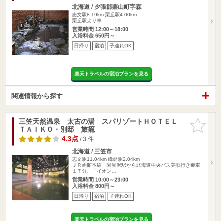
北海道 / 夕張郡栗山町字森
志文駅8.19km
栗丘駅4.00km
栗丘駅より車
営業時間 12:00～18:00
入浴料金 650円～
日帰り
宿泊
子連れOK
楽天トラベルの宿泊プランを見る
関連情報から探す
三笠天然温泉 太古の湯 スパリゾートＨＯＴＥＬ
お気に入
ＴＡＩＫＯ・別邸 旅籠
りに追加
4.3点
/ 3 件
北海道 / 三笠市
志文駅11.04km
峰延駅2.04km
ＪＲ函館本線 岩見沢駅から北海道中央バス美唄行き乗車
１７分、「イオン…
営業時間 10:00～23:00
入浴料金 800円～
日帰り
宿泊
子連れOK
楽天トラベルの宿泊プランを見る