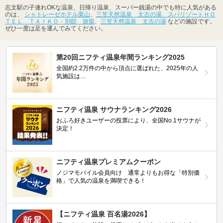
志文駅の子連れOKな温泉、日帰り温泉、スーパー銭湯の中でも特に人気がある
のは、
シャトレーゼホテル栗山
、
三笠天然温泉 太古の湯 スパリゾートＨＯ
ＴＥＬ ＴＡＩＫＯ・別邸 旅籠
、
三笠天然温泉 太古の湯
などの施設です。
ぜひ一度は足を運んでみてください。
第20回ニフティ温泉年間ランキング2025
全国約2.2万件の中から頂点に選ばれた、2025年の人
気施設は…
ニフティ温泉 サウナランキング2026
おふろ好きユーザーの投票により、全国No.1サウナが
決定！
ニフティ温泉プレミアムクーポン
ノジマモバイル会員向け 通常よりもお得な「特別価
格」で人気の温泉を満喫できる！
【ニフティ温泉 百名湯2026】