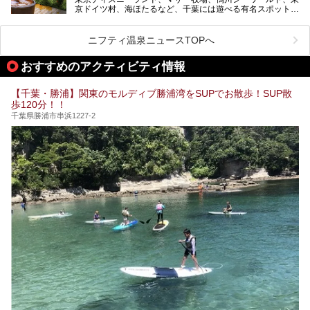
今回は人気のこの施設の中でも、特におススメしたい3つの
京ドイツ村、海ほたるなど、千葉には遊べる有名スポットが
ポイントについて厳選してお届けします。読めばきっと、行
たくさん。そんな千葉県は温泉・スパもすごいんです！千葉
きたくなること間違いなし！
県で生まれ、千葉県で育ち、つい最近まで千葉在住だった私
がお勧めする、一度は入るべき千葉の温泉・スパ34選をま
ニフティ温泉ニュースTOPへ
とめました。
おすすめのアクティビティ情報
【千葉・勝浦】関東のモルディブ勝浦湾をSUPでお散歩！SUP散
歩120分！！
千葉県勝浦市串浜1227-2