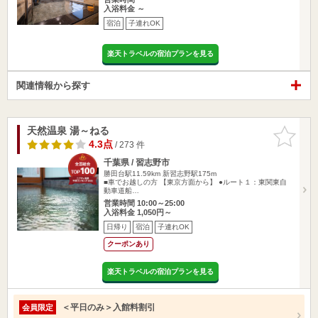
入浴料金 ～
宿泊
子連れOK
楽天トラベルの宿泊プランを見る
関連情報から探す
天然温泉 湯～ねる
お気に入
りに追加
4.3点
/ 273 件
千葉県 / 習志野市
勝田台駅11.59km
新習志野駅175m
■車でお越しの方 【東京方面から】 ●ルート１：東関東自
動車道船…
営業時間 10:00～25:00
入浴料金 1,050円～
日帰り
宿泊
子連れOK
クーポンあり
楽天トラベルの宿泊プランを見る
＜平日のみ＞入館料割引
会員限定