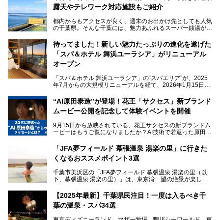
露天やテレワーク対応施設もご紹介
都内からもアクセスが良く、週末のお出かけ先としても人気
の千葉県。そんな千葉には、魅力あふれるスーパー銭湯がた
くさんあります。
待ってました！新しい魅力たっぷりの進化を遂げた
「サウナでしっかりととのいたい」「海が見える絶景で非日
「スパ＆ホテル 舞浜ユーラシア」がリニューアル
常を味わいたい」「子連れでも気兼ねなく1日過ごした
い」。
オープン
そんな多様なニーズに応える施設が揃っているため、その日
「スパ＆ホテル 舞浜ユーラシア」の“スパエリア”が、2025
の目的に合った施設がきっと見つかるはずです。
年7月からの大規模リニューアルを経て、2026年1月15日
（木）に再オープン！
さらに最近では、24時間営業で深夜まで滞在できる施設
“AI原田泰造”が登場！花王「サクセス」新ブランド
や、テレワーク・コワーキングスペースを備えた仕事もでき
新設エリアや生まれ変わった浴場・サウナの魅力を、人気キ
るスパも増えており、ただの入浴施設にとどまらない進化を
ムービー公開を記念して体験イベントを開催
ャラクター「ユーラシわん」と一緒にご紹介します。必見の
遂げています。
マル秘情報がたっぷり。ぜひチェックしてみてください！
9月15日から放映されている、花王サクセスの新ブランドム
───
本記事では、人気スーパー銭湯から絶景施設、コワーキング
ービーはもうご覧になりましたか？AI技術で若返った原田泰
提供元：SPA＆HOTEL舞浜ユーラシア【PR】
スペースや休憩スペースが充実した施設、子連れファミリー
造さんが登場して、“前を向くチカラに”というメッセージを
この記事はSPA＆HOTEL舞浜ユーラシアのPRレポート記事
向けの施設など、目的に合わせたおすすめの施設を紹介しま
伝えるムービーです。公開を記念して、スパメッツァおおた
です。
「JFA夢フィールド 幕張温泉 湯楽の里」に行きた
す。
か竜泉寺の湯にて体験イベントを開催。花王サクセスの製品
くなるおススメポイント3選
が無料で試せるチャンスです！
千葉県でスーパー銭湯選びに困った際は、ぜひ参考にしてく
───
ださい。
千葉市美浜区の「JFA夢フィールド 幕張温泉 湯楽の里（以
提供元：花王株式会社【PR】
下、幕張温泉 湯楽の里）」は、東京湾一望の絶景が楽しめ
この記事は花王株式会社商品のPRレポート記事です。
る日帰り温泉です。
設備も天然温泉の露天風呂、サウナ、岩盤浴のほか、高濃度
【2025年最新】千葉県民注目！一度は入るべき千
炭酸泉、海の見えるお休み処や食事処、展望抜群の屋上ま
葉の温泉・スパ34選
で、年代を問わずたっぷり楽しめます。
東京ディズニーランド、マザー牧場、鴨川シーワールド、東