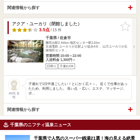
関連情報から探す
アクア・ユーカリ（閉館しました）
お気に入
りに追加
3.5点
/ 15 件
千葉県 / 佐倉市
勝田台駅2.94km
地区センター駅120m
京成電鉄 ユーカリが丘駅より徒歩4分 、山万ユーカリが丘
線地区センタ…
営業時間 10:00～22:00
入浴料金 1,300円～
日帰り
子連れOK
子連れで1日中過ごしたい！とにかく広々～。 近くで仕事があっ
たため、利用しました。 良い点 ・広い。エステ、マッサージ、
ボ…
40代 女
性
関連情報から探す
千葉県のニフティ温泉ニュース
千葉県で人気のスーパー銭湯21選！海の見える絶景