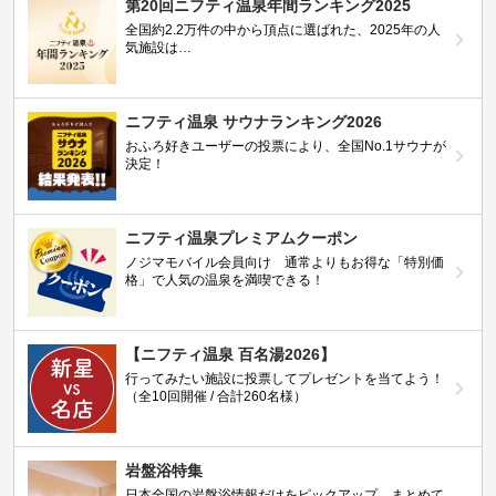
第20回ニフティ温泉年間ランキング2025
全国約2.2万件の中から頂点に選ばれた、2025年の人
気施設は…
ニフティ温泉 サウナランキング2026
おふろ好きユーザーの投票により、全国No.1サウナが
決定！
ニフティ温泉プレミアムクーポン
ノジマモバイル会員向け 通常よりもお得な「特別価
格」で人気の温泉を満喫できる！
【ニフティ温泉 百名湯2026】
行ってみたい施設に投票してプレゼントを当てよう！
（全10回開催 / 合計260名様）
岩盤浴特集
日本全国の岩盤浴情報だけをピックアップ。まとめて