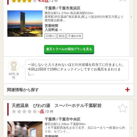
4.0点
/ 2 件
千葉県 / 千葉市美浜区
勝田台駅11.27km
海浜幕張駅633m
最寄駅JR京葉線｢海浜幕張｣駅より徒歩約5分東京方面より
東関東自動車…
営業時間
入浴料金 ～
日帰り
宿泊
子連れOK
楽天トラベルの宿泊プランを見る
一泊しないと入りきれないほどの大浴場を目当てに行きました。
今回は2回目で15時にチェックインしてすぐお風呂をまわりま
し…
40代 女
性
関連情報から探す
天然温泉 びわの湯 スーパーホテル千葉駅前
お気に入
りに追加
-点
/ 0 件
千葉県 / 千葉市中央区
勝田台駅11.28km
千葉駅98m
ＪＲ千葉駅西改札を出て右手、北口ロータリー側 駅から約
２分。セブンイ…
営業時間