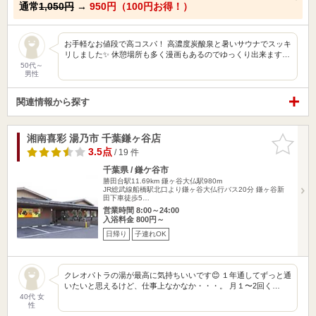
通常
1,050円
→
950円（100円お得！）
お手軽なお値段で高コスパ！ 高濃度炭酸泉と暑いサウナでスッキ
リしました✨ 休憩場所も多く漫画もあるのでゆっくり出来ます…
50代～
男性
関連情報から探す
湘南喜彩 湯乃市 千葉鎌ヶ谷店
お気に入
りに追加
3.5点
/ 19 件
千葉県 / 鎌ケ谷市
勝田台駅11.69km
鎌ヶ谷大仏駅980m
JR総武線船橋駅北口より鎌ヶ谷大仏行バス20分 鎌ヶ谷新
田下車徒歩5…
営業時間 8:00～24:00
入浴料金 800円～
日帰り
子連れOK
クレオパトラの湯が最高に気持ちいいです😊 １年通してずっと通
いたいと思えるけど、仕事上なかなか・・・。 月１〜2回く…
40代 女
性