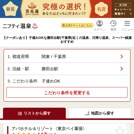
購入済チケットはこちら
ログイン
履歴
メニュー
【クーポンあり】子連れOKな勝田台駅(千葉県)近くの温泉、日帰り温泉、スーパー銭湯
おすすめ
1. 都道府県
関東 / 千葉県
2. 沿線・駅
勝田台駅
3. こだわり条件
子連れOK
こだわり条件を変更する
リストから探す
地図から探す
アパホテル＆リゾート〈東京ベイ幕張〉
お気に入
りに追加