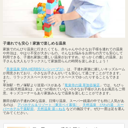
子連れでも安心！家族で楽しめる温泉
家族でのんびり温泉に行きたくても、赤ちゃんや小さなお子様を連れての温泉
や外泊は、やはり不安が大きいもの。そんなお悩みをお持ちの方でも安心して
利用できる、子連れ家族に優しい温泉がおすすめ。せっかくの癒しの温泉、お
子さんも大人もリラックスして家族団らんの時間を楽しみましょう！
「
美楽温泉 SPA-HERBS(スパハーブス)
」は、子連れ家族に嬉しいキッズルーム
が用意されており、小さなお子さんがいても安心して過ごすことができます。
また、リラックススペースやコミックスペースでゆったりすることもできま
す。
草加駅・竹ノ塚駅より送迎バスがある「
竜泉寺の湯 草加谷塚店
」では、ちびっ
この湯(天然温泉)は、おむつの取れていない小さなお子様が入れるお風呂もご用
意。キッズコーナーもあり家族みんなで温泉を楽しむことができます。
勝田台駅の子連れOKな温泉、日帰り温泉、スーパー銭湯の中でも特に人気があ
るのは、
アパホテル＆リゾート〈東京ベイ幕張〉
、
天然温泉 びわの湯 スー
パーホテル千葉駅前
、
天然温泉 湯～ねる
などの施設です。ぜひ一度は足を運ん
でみてください。