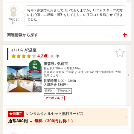
毎年２家族で利用させて頂いておりますが、いつもスタッフの方
のお心遣いに感動・感謝をしておりこの度口コミ投稿させて頂き
ました…
30代 女
性
関連情報から探す
せせらぎ温泉
お気に入
りに追加
4.2点
/ 10 件
青森県 / 弘前市
鯖石駅7.58km
千年駅948m
弘南鉄道大鰐線 千年駅より徒歩約14分東北自動車道 大鰐
弘前ICより…
営業時間 5:00～23:00
入浴料金 530円～
日帰り
子連れOK
クーポンあり
レンタルタオルセット無料サービス
会員限定
通常
300円
→
無料（300円お得！）