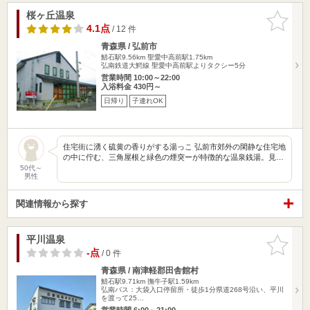
桜ヶ丘温泉
お気に入
りに追加
4.1点
/ 12 件
青森県 / 弘前市
鯖石駅9.56km
聖愛中高前駅1.75km
弘南鉄道大鰐線 聖愛中高前駅よりタクシー5分
営業時間 10:00～22:00
入浴料金 430円～
日帰り
子連れOK
住宅街に湧く硫黄の香りがする湯っこ 弘前市郊外の閑静な住宅地
の中に佇む、三角屋根と緑色の煙突ーが特徴的な温泉銭湯。見…
50代～
男性
関連情報から探す
平川温泉
お気に入
りに追加
-点
/ 0 件
青森県 / 南津軽郡田舎館村
鯖石駅9.71km
撫牛子駅1.59km
弘南バス：大袋入口停留所・徒歩1分県道268号沿い、平川
を渡って25…
営業時間 6:00～21:00