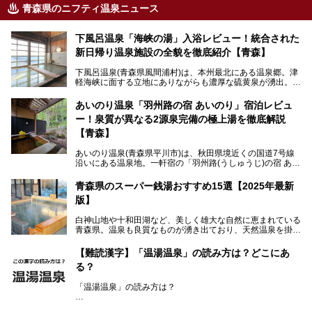
青森県のニフティ温泉ニュース
下風呂温泉「海峡の湯」入浴レビュー！統合された
新日帰り温泉施設の全貌を徹底紹介【青森】
下風呂温泉(青森県風間浦村)は、本州最北にある温泉郷。津
軽海峡に面する立地にありながらも濃厚な硫黄泉が湧出。良
質の温泉や新鮮な海の幸を求め、遠隔地ながらも全国から温
泉ファンが訪れる温泉地です。
あいのり温泉「羽州路の宿 あいのり」宿泊レビュ
ー！泉質が異なる2源泉完備の極上湯を徹底解説
「海峡の湯」は、以前あった2つの共同浴場を統合し、2020
年12月にオープンした日帰り入浴施設。かつて別々の共同
【青森】
浴場で使用された2つの源泉を楽しめる点が魅力です。また
無料休憩室や食事処も併設し、地元常連客のみならず観光客
あいのり温泉(青森県平川市)は、秋田県境近くの国道7号線
にも利用しやすい施設へ変貌しました。
沿いにある温泉地。一軒宿の「羽州路(うしゅうじ)の宿 あい
今回、筆者は実際に海峡の湯へ訪問・入浴し、その魅力を徹
のり」があります。最大の特徴が、炭酸ガスを含む食塩泉
底解説します！
(通称:赤湯)と無色透明の単純温泉という2種類の源泉を使用
青森県のスーパー銭湯おすすめ15選【2025年最新
し、いずれも源泉100％かけ流しで提供している点でしょ
版】
う。
白神山地や十和田湖など、美しく雄大な自然に恵まれている
今回筆者は実際に宿泊し、大浴場と露天風呂付き客室を中心
青森県。温泉も良質なものが湧き出ており、天然温泉を掛け
に「羽州路の宿 あいのり」を詳細にご紹介。秋田県側を含
流しで贅沢に堪能できる温泉施設がたくさんあります。青森
むこの一帯は日本でも有数の個性的な温泉がひしめくエリア
の山並みを眺めながら温泉に浸かり、お食事処でおいしいご
ですが、実はあいのり温泉も決して見逃せない極上湯のひと
【難読漢字】「温湯温泉」の読み方は？どこにあ
当地グルメを味わうひとときは格別ですね！
つ。その魅力を徹底解説します！
る？
今回は、青森県でおすすめのスーパー銭湯を紹介します。
「また来たい！」と思えるお気に入りの施設をぜひ見つけて
「温湯温泉」の読み方は？
ください。
読めそうで読めない、難読温泉地名漢字。あなたは読めます