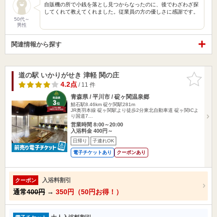
自販機の所で小銭を落とし見つからなったのに、後でわざわざ探
してくれて教えてくれました。従業員の方の優しさに感謝です。
50代～
男性
関連情報から探す
道の駅 いかりがせき 津軽 関の庄
お気に入
りに追加
4.2点
/ 11 件
青森県 / 平川市 / 碇ヶ関温泉郷
鯖石駅8.46km
碇ケ関駅281m
JR奥羽本線 碇ヶ関駅より徒歩2分東北自動車道 碇ヶ関ICよ
り国道7…
営業時間 8:00～20:00
入浴料金 400円～
日帰り
子連れOK
電子チケットあり
クーポンあり
入浴料割引
クーポン
通常
400円
→
350円（50円お得！）