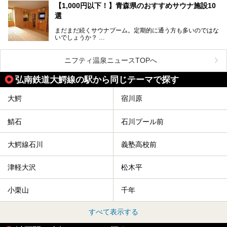
か？
【1,000円以下！】青森県のおすすめサウナ施設10
選
まだまだ続くサウナブーム。定期的に通う方も多いのではな
いでしょうか？
そこでコスパ抜群！1,000円以下でサウナを楽しめる施設を
紹介します。
ニフティ温泉ニュースTOPへ
格安でも充実の施設でサウナを楽しみませんか？
弘南鉄道大鰐線の駅から同じテーマで探す
今回は青森県にある1,000円以下のおすすめサウナ施設を紹
介します！
大鰐
宿川原
鯖石
石川プール前
大鰐線石川
義塾高校前
津軽大沢
松木平
小栗山
千年
すべて表示する