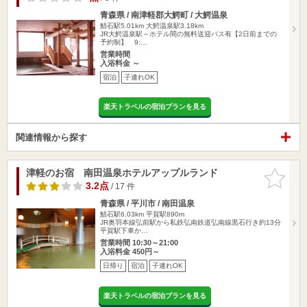
青森県 / 南津軽郡大鰐町 / 大鰐温泉
鯖石駅5.01km
大鰐温泉駅3.18km
JR大鰐温泉駅～ホテル間の無料送迎バス有【2日前までの
予約制】 9:…
営業時間
入浴料金 ～
宿泊
子連れOK
楽天トラベルの宿泊プランを見る
関連情報から探す
津軽のお宿 南田温泉ホテルアップルランド
お気に入
りに追加
3.2点
/ 17 件
青森県 / 平川市 / 南田温泉
鯖石駅6.03km
平賀駅890m
JR奥羽本線弘前駅から私鉄弘南鉄道弘南線黒石行き約13分
平賀駅下車か…
営業時間 10:30～21:00
入浴料金 450円～
日帰り
宿泊
子連れOK
楽天トラベルの宿泊プランを見る