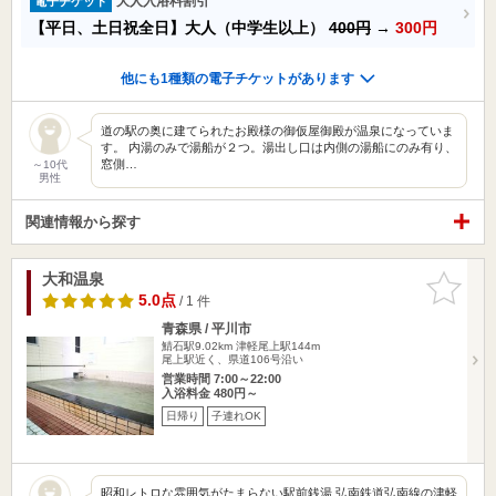
大人入浴料割引
電子チケット
【平日、土日祝全日】大人（中学生以上）
400円
→
300円
他にも1種類の電子チケットがあります
道の駅の奥に建てられたお殿様の御仮屋御殿が温泉になっていま
す。 内湯のみで湯船が２つ。湯出し口は内側の湯船にのみ有り、
窓側…
～10代
男性
関連情報から探す
大和温泉
お気に入
りに追加
5.0点
/ 1 件
青森県 / 平川市
鯖石駅9.02km
津軽尾上駅144m
尾上駅近く、県道106号沿い
営業時間 7:00～22:00
入浴料金 480円～
日帰り
子連れOK
昭和レトロな雰囲気がたまらない駅前銭湯 弘南鉄道弘南線の津軽