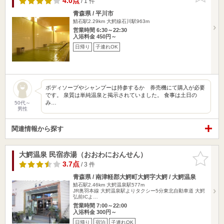
4.0点
/ 1 件
青森県 / 平川市
鯖石駅2.29km
大鰐線石川駅963m
営業時間 6:30～22:30
入浴料金 450円～
日帰り
子連れOK
ボディソープやシャンプーは持参するか 券売機にて購入が必要
です。 泉質は単純温泉と掲示されていました。 食事は土日の
み…
50代～
男性
関連情報から探す
大鰐温泉 民宿赤湯（おおわにおんせん）
お気に入
りに追加
3.7点
/ 3 件
青森県 / 南津軽郡大鰐町大鰐字大鰐 / 大鰐温泉
鯖石駅2.46km
大鰐温泉駅577m
JR奥羽本線 大鰐温泉駅よりタクシー5分東北自動車道 大鰐
弘前ICよ…
営業時間 7:00～22:00
入浴料金 300円～
日帰り
宿泊
子連れOK