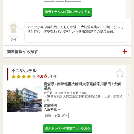
楽天トラベルの宿泊プランを見る
マニアが喜ぶ析出物こんもりの湯口 大鰐温泉街の中心地にひっそ
りと佇む、客室数わずか6室という鉄筋3階建ての温泉民宿。…
50代～
男性
関連情報から探す
不二やホテル
お気に入
りに追加
4.0点
/ 4 件
青森県 / 南津軽郡大鰐町大字蔵館字川原田 / 大鰐
温泉
鯖石駅2.67km
大鰐温泉駅905m
・JR奥羽本線 大鰐温泉駅下車 徒歩約15分 ・大鰐・弘前IC
より…
営業時間
入浴料金 ～
宿泊
子連れOK
楽天トラベルの宿泊プランを見る