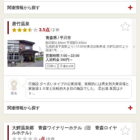
関連情報から探す
唐竹温泉
お気に入
りに追加
3.5点
/ 2 件
青森県 / 平川市
鯖石駅4.84km
平賀駅3.65km
弘南鉄道平賀駅よりバス20分東北自動車道 大鰐弘前ICより
国道7号、…
営業時間 7:00～22:00
入浴料金 390円～
日帰り
子連れOK
①施設 少々古いタイプの公衆浴場、規模的には男女別大衆浴場と
家族湯１０室と比較的大き目の施設でした。 ②お湯 泉質はナ
ト…
匿名
関連情報から探す
大鰐温泉郷 青森ワイナリーホテル（旧 青森ロイヤ
お気に入
ルホテル）
りに追加
-点
/ 0 件