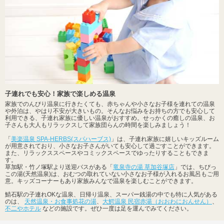
子連れでも安心！家族で楽しめる温泉
家族でのんびり温泉に行きたくても、赤ちゃんや小さなお子様を連れての温泉
や外泊は、やはり不安が大きいもの。そんなお悩みをお持ちの方でも安心して
利用できる、子連れ家族に優しい温泉がおすすめ。せっかくの癒しの温泉、お
子さんも大人もリラックスして家族団らんの時間を楽しみましょう！
「
美楽温泉 SPA-HERBS(スパハーブス)
」は、子連れ家族に嬉しいキッズルーム
が用意されており、小さなお子さんがいても安心して過ごすことができます。
また、リラックススペースやコミックスペースでゆったりすることもできま
す。
草加駅・竹ノ塚駅より送迎バスがある「
竜泉寺の湯 草加谷塚店
」では、ちびっ
この湯(天然温泉)は、おむつの取れていない小さなお子様が入れるお風呂もご用
意。キッズコーナーもあり家族みんなで温泉を楽しむことができます。
鯖石駅の子連れOKな温泉、日帰り温泉、スーパー銭湯の中でも特に人気がある
のは、
天然温泉・お食事処花の湯
、
大鰐温泉 民宿赤湯（おおわにおんせん）
、
不二やホテル
などの施設です。ぜひ一度は足を運んでみてください。