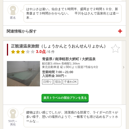
はやぶさは速い。仙台まで１時間半、盛岡まで２時間１０分、新
青森まで３時間かかからない。 平川をはさんで温泉街とは道一
本…
匿名
関連情報から探す
正観湯温泉旅館（しょうかんとうおんせんりょかん）
お気に入
りに追加
3.0点
/ 6 件
青森県 / 南津軽郡大鰐町 / 大鰐温泉
鯖石駅3.46km
長峰駅1.36km
東北自動車道 碇ヶ関ICより国道7号線を6分
営業時間 7:00～21:00
入浴料金 300円～
日帰り
宿泊
子連れOK
楽天トラベルの宿泊プランを見る
建物は古い感じでしたが、清潔感のる部屋で、ライダーの方々が
多い様子、憩いの場所のようで、一般客でも溶け込めるアットホ
ームな…
50代～
男性