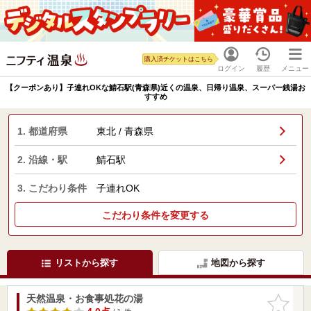
購入済チケットはこちら
ログイン
履歴
メニュー
【クーポンあり】子連れOKな鯖石駅(青森県)近くの温泉、日帰り温泉、スーパー銭湯お
すすめ
1. 都道府県
東北 / 青森県
2. 沿線・駅
鯖石駅
3. こだわり条件
子連れOK
こだわり条件を変更する
リストから探す
地図から探す
天然温泉・お食事処花の湯
お気に入
りに追加