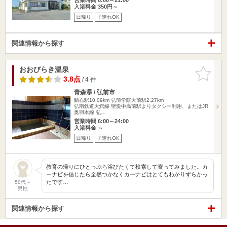
入浴料金 350円～
日帰り
子連れOK
関連情報から探す
おおびらき温泉
お気に入
りに追加
3.8点
/ 4 件
青森県 / 弘前市
鯖石駅10.09km
弘前学院大前駅2.27km
弘南鉄道大鰐線 聖愛中高前駅よりタクシー利用、またはJR
奥羽本線 弘…
営業時間 6:00～24:00
入浴料金 ～
日帰り
子連れOK
教育の帰りにひとっぷろ浴びたくて検索して寄ってみました。カ
ーナビを信じたら全然つかなくカーナビはとてもわかりずらかっ
たです…
50代～
男性
関連情報から探す