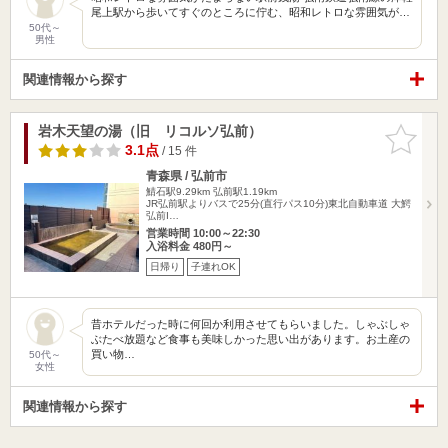
尾上駅から歩いてすぐのところに佇む、昭和レトロな雰囲気が…
50代～
男性
関連情報から探す
岩木天望の湯（旧 リコルソ弘前）
お気に入
りに追加
3.1点
/ 15 件
青森県 / 弘前市
鯖石駅9.29km
弘前駅1.19km
JR弘前駅よりバスで25分(直行パス10分)東北自動車道 大鰐
弘前I…
営業時間 10:00～22:30
入浴料金 480円～
日帰り
子連れOK
昔ホテルだった時に何回か利用させてもらいました。しゃぶしゃ
ぶたべ放題など食事も美味しかった思い出があります。お土産の
買い物…
50代～
女性
関連情報から探す