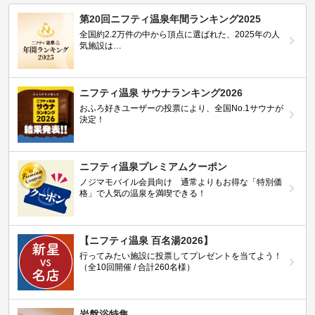
第20回ニフティ温泉年間ランキング2025
全国約2.2万件の中から頂点に選ばれた、2025年の人
気施設は…
ニフティ温泉 サウナランキング2026
おふろ好きユーザーの投票により、全国No.1サウナが
決定！
ニフティ温泉プレミアムクーポン
ノジマモバイル会員向け 通常よりもお得な「特別価
格」で人気の温泉を満喫できる！
【ニフティ温泉 百名湯2026】
行ってみたい施設に投票してプレゼントを当てよう！
（全10回開催 / 合計260名様）
岩盤浴特集