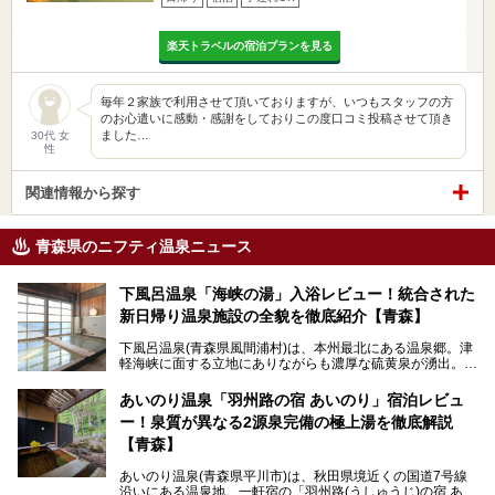
楽天トラベルの宿泊プランを見る
毎年２家族で利用させて頂いておりますが、いつもスタッフの方
のお心遣いに感動・感謝をしておりこの度口コミ投稿させて頂き
ました…
30代 女
性
関連情報から探す
青森県のニフティ温泉ニュース
下風呂温泉「海峡の湯」入浴レビュー！統合された
新日帰り温泉施設の全貌を徹底紹介【青森】
下風呂温泉(青森県風間浦村)は、本州最北にある温泉郷。津
軽海峡に面する立地にありながらも濃厚な硫黄泉が湧出。良
質の温泉や新鮮な海の幸を求め、遠隔地ながらも全国から温
泉ファンが訪れる温泉地です。
あいのり温泉「羽州路の宿 あいのり」宿泊レビュ
ー！泉質が異なる2源泉完備の極上湯を徹底解説
「海峡の湯」は、以前あった2つの共同浴場を統合し、2020
年12月にオープンした日帰り入浴施設。かつて別々の共同
【青森】
浴場で使用された2つの源泉を楽しめる点が魅力です。また
無料休憩室や食事処も併設し、地元常連客のみならず観光客
あいのり温泉(青森県平川市)は、秋田県境近くの国道7号線
にも利用しやすい施設へ変貌しました。
沿いにある温泉地。一軒宿の「羽州路(うしゅうじ)の宿 あい