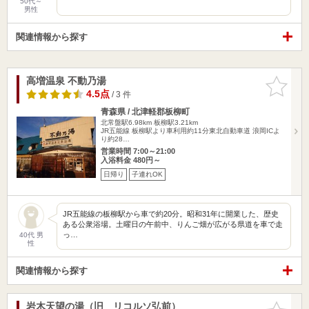
50代～
男性
関連情報から探す
高増温泉 不動乃湯
お気に入
りに追加
4.5点
/ 3 件
青森県 / 北津軽郡板柳町
北常盤駅6.98km
板柳駅3.21km
JR五能線 板柳駅より車利用約11分東北自動車道 浪岡ICよ
り約28…
営業時間 7:00～21:00
入浴料金 480円～
日帰り
子連れOK
JR五能線の板柳駅から車で約20分。昭和31年に開業した、歴史
ある公衆浴場。土曜日の午前中、りんご畑が広がる県道を車で走
っ…
40代 男
性
関連情報から探す
岩木天望の湯（旧 リコルソ弘前）
お気に入