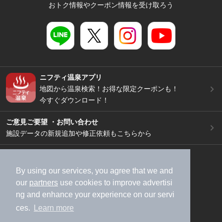
おトク情報やクーポン情報を受け取ろう
ニフティ温泉アプリ
地図から温泉検索！お得な限定クーポンも！
今すぐダウンロード！
ご意見ご要望 ・お問い合わせ
施設データの新規追加や修正依頼もこちらから
スマートフォン
/
PC
加盟店募集（資料請求）
広告出稿のご案内
By using our services, you agree that we and
our
partners
use cookies to improve advertisi
利用規約
ライフスタイルMEMBERS+規約
ng and enhance your experience on our servi
特定商取引法に基づく表記
ヘルプ
採用情報
ces.
Learn more
運営会社
個人情報保護ポリシー