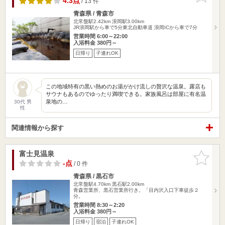
4.3点
/ 13 件
青森県 / 青森市
北常盤駅2.42km
浪岡駅3.00km
JR浪岡駅から車で5分東北自動車道 浪岡ICから車で7分
営業時間 6:00～22:00
入浴料金 380円～
日帰り
子連れOK
この地域特有の黒い熱めのお湯がかけ流しの贅沢な温泉。露店も
サウナもあるのでゆったり満喫できる。家族風呂は部屋に有名温
泉地の…
30代 男
性
関連情報から探す
富士見温泉
お気に入
りに追加
-点
/ 0 件
青森県 / 黒石市
北常盤駅4.70km
黒石駅2.00km
青森営業所、黒石営業所行き。「目内沢入口下車徒歩２
分。
営業時間 8:30～2:20
入浴料金 380円～
日帰り
宿泊
子連れOK