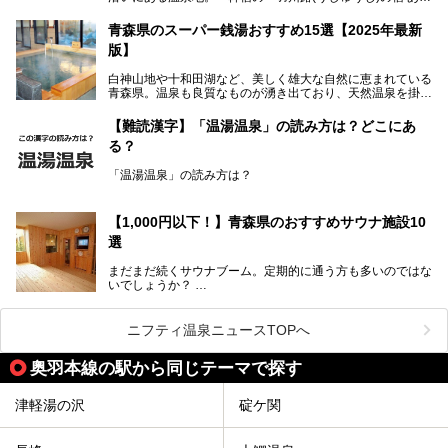
今回、筆者は実際に海峡の湯へ訪問・入浴し、その魅力を徹
のり」があります。最大の特徴が、炭酸ガスを含む食塩泉
底解説します！
(通称:赤湯)と無色透明の単純温泉という2種類の源泉を使用
青森県のスーパー銭湯おすすめ15選【2025年最新
し、いずれも源泉100％かけ流しで提供している点でしょ
版】
う。
白神山地や十和田湖など、美しく雄大な自然に恵まれている
今回筆者は実際に宿泊し、大浴場と露天風呂付き客室を中心
青森県。温泉も良質なものが湧き出ており、天然温泉を掛け
に「羽州路の宿 あいのり」を詳細にご紹介。秋田県側を含
流しで贅沢に堪能できる温泉施設がたくさんあります。青森
むこの一帯は日本でも有数の個性的な温泉がひしめくエリア
の山並みを眺めながら温泉に浸かり、お食事処でおいしいご
ですが、実はあいのり温泉も決して見逃せない極上湯のひと
【難読漢字】「温湯温泉」の読み方は？どこにあ
当地グルメを味わうひとときは格別ですね！
つ。その魅力を徹底解説します！
る？
今回は、青森県でおすすめのスーパー銭湯を紹介します。
「また来たい！」と思えるお気に入りの施設をぜひ見つけて
「温湯温泉」の読み方は？
ください。
読めそうで読めない、難読温泉地名漢字。あなたは読めます
か？
【1,000円以下！】青森県のおすすめサウナ施設10
選
まだまだ続くサウナブーム。定期的に通う方も多いのではな
いでしょうか？
そこでコスパ抜群！1,000円以下でサウナを楽しめる施設を
紹介します。
ニフティ温泉ニュースTOPへ
格安でも充実の施設でサウナを楽しみませんか？
奥羽本線の駅から同じテーマで探す
今回は青森県にある1,000円以下のおすすめサウナ施設を紹
介します！
津軽湯の沢
碇ケ関