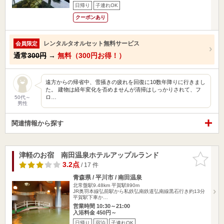
日帰り
子連れOK
クーポンあり
レンタルタオルセット無料サービス
会員限定
通常
300円
→
無料（300円お得！）
遠方からの帰省中、雪掻きの疲れを回復に10数年降りに行きまし
た。 建物は経年変化を否めませんが清掃はしっかりされて、フ
ロ…
50代～
男性
関連情報から探す
津軽のお宿 南田温泉ホテルアップルランド
お気に入
りに追加
3.2点
/ 17 件
青森県 / 平川市 / 南田温泉
北常盤駅9.48km
平賀駅890m
JR奥羽本線弘前駅から私鉄弘南鉄道弘南線黒石行き約13分
平賀駅下車か…
営業時間 10:30～21:00
入浴料金 450円～
日帰り
宿泊
子連れOK