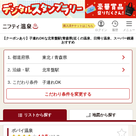
購入済チケットはこちら
ログイン
履歴
メニュー
【クーポンあり】子連れOKな北常盤駅(青森県)近くの温泉、日帰り温泉、スーパー銭湯
おすすめ
1. 都道府県
東北 / 青森県
2. 沿線・駅
北常盤駅
3. こだわり条件
子連れOK
こだわり条件を変更する
リストから探す
地図から探す
ポパイ温泉
お気に入
りに追加