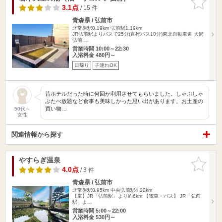
りに追加
3.1点
/ 15 件
青森県 / 弘前市
北常盤駅8.19km
弘前駅1.19km
JR弘前駅よりバスで25分(直行パス10分)東北自動車道 大鰐
弘前I…
営業時間 10:00～22:30
入浴料金 480円～
日帰り
子連れOK
昔ホテルだった時に何回か利用させてもらいました。しゃぶしゃ
ぶたべ放題など食事も美味しかった思い出があります。お土産の
買い物…
50代～
女性
関連情報から探す
やすらぎ温泉
お気に入
りに追加
4.0点
/ 3 件
青森県 / 弘前市
北常盤駅8.95km
中央弘前駅4.22km
【車】JR「弘前駅」より約6km 【電車・バス】 JR「弘前
駅」よ…
営業時間 5:00～22:00
入浴料金 530円～