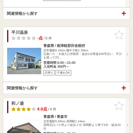
関連情報から探す
平川温泉
お気に入
りに追加
-点
/ 0 件
青森県 / 南津軽郡田舎館村
北常盤駅6.26km
撫牛子駅1.59km
弘南バス：大袋入口停留所・徒歩1分県道268号沿い、平川
を渡って25…
営業時間 6:00～21:00
入浴料金 350円～
日帰り
子連れOK
関連情報から探す
和ノ湯
お気に入
りに追加
4.0点
/ 4 件
青森県 / 青森市
北常盤駅6.85km
浪岡駅1.44km
浪岡北口バス停より徒歩２分 浪岡駅より車で3分・徒歩20
分