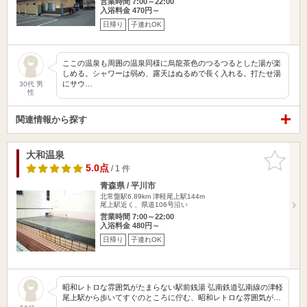
営業時間 7:00～22:00
入浴料金 470円～
日帰り
子連れOK
ここの温泉も周囲の温泉同様に烏龍茶色のつるつるとした湯が楽
しめる。シャワーは弱め、露天はぬるめで長く入れる。打たせ湯
にサウ…
30代 男
性
関連情報から探す
大和温泉
お気に入
りに追加
5.0点
/ 1 件
青森県 / 平川市
北常盤駅6.89km
津軽尾上駅144m
尾上駅近く、県道106号沿い
営業時間 7:00～22:00
入浴料金 480円～
日帰り
子連れOK
昭和レトロな雰囲気がたまらない駅前銭湯 弘南鉄道弘南線の津軽
尾上駅から歩いてすぐのところに佇む、昭和レトロな雰囲気が…