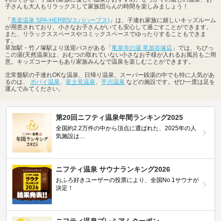
子さんも大人もリラックスして家族団らんの時間を楽しみましょう！
「
美楽温泉 SPA-HERBS(スパハーブス)
」は、子連れ家族に嬉しいキッズルーム
が用意されており、小さなお子さんがいても安心して過ごすことができます。
また、リラックススペースやコミックスペースでゆったりすることもできま
す。
草加駅・竹ノ塚駅より送迎バスがある「
竜泉寺の湯 草加谷塚店
」では、ちびっ
この湯(天然温泉)は、おむつの取れていない小さなお子様が入れるお風呂もご用
意。キッズコーナーもあり家族みんなで温泉を楽しむことができます。
北常盤駅の子連れOKな温泉、日帰り温泉、スーパー銭湯の中でも特に人気があ
るのは、
ポパイ温泉
、
富士見温泉
、
平川温泉
などの施設です。ぜひ一度は足を
運んでみてください。
第20回ニフティ温泉年間ランキング2025
全国約2.2万件の中から頂点に選ばれた、2025年の人
気施設は…
ニフティ温泉 サウナランキング2026
おふろ好きユーザーの投票により、全国No.1サウナが
決定！