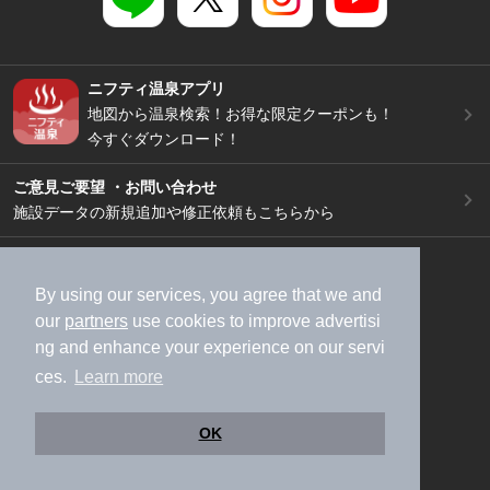
ニフティ温泉アプリ
地図から温泉検索！お得な限定クーポンも！
今すぐダウンロード！
ご意見ご要望 ・お問い合わせ
施設データの新規追加や修正依頼もこちらから
スマートフォン
/
PC
加盟店募集（資料請求）
広告出稿のご案内
By using our services, you agree that we and
our
partners
use cookies to improve advertisi
利用規約
ライフスタイルMEMBERS+規約
ng and enhance your experience on our servi
特定商取引法に基づく表記
ヘルプ
採用情報
ces.
Learn more
運営会社
個人情報保護ポリシー
©NIFTY Lifestyle Co., Ltd.
OK