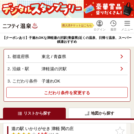
購入済チケットはこちら
ログイン
履歴
メニュー
【クーポンあり】子連れOKな津軽湯の沢駅(青森県)近くの温泉、日帰り温泉、スーパー
銭湯おすすめ
1. 都道府県
東北 / 青森県
2. 沿線・駅
津軽湯の沢駅
3. こだわり条件
子連れOK
こだわり条件を変更する
リストから探す
地図から探す
道の駅 いかりがせき 津軽 関の庄
お気に入
りに追加