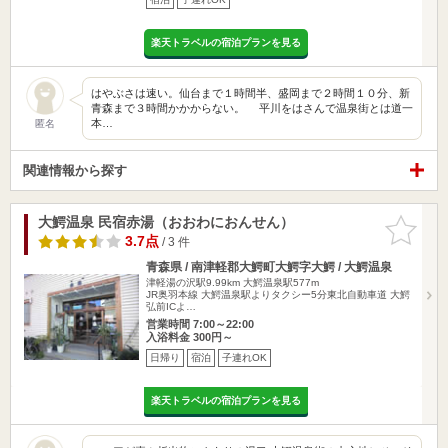
楽天トラベルの宿泊プランを見る
はやぶさは速い。仙台まで１時間半、盛岡まで２時間１０分、新
青森まで３時間かかからない。 平川をはさんで温泉街とは道一
本…
匿名
関連情報から探す
大鰐温泉 民宿赤湯（おおわにおんせん）
お気に入
りに追加
3.7点
/ 3 件
青森県 / 南津軽郡大鰐町大鰐字大鰐 / 大鰐温泉
津軽湯の沢駅9.99km
大鰐温泉駅577m
JR奥羽本線 大鰐温泉駅よりタクシー5分東北自動車道 大鰐
弘前ICよ…
営業時間 7:00～22:00
入浴料金 300円～
日帰り
宿泊
子連れOK
楽天トラベルの宿泊プランを見る