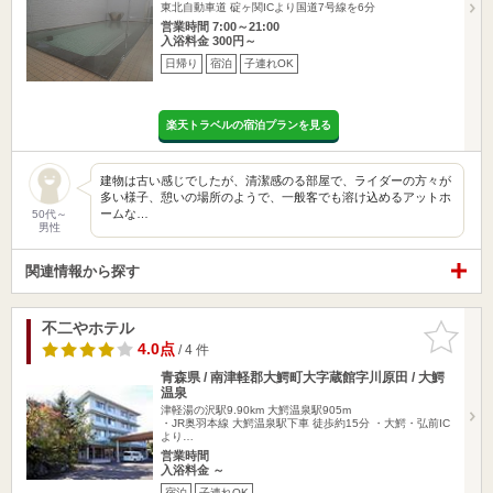
東北自動車道 碇ヶ関ICより国道7号線を6分
営業時間 7:00～21:00
入浴料金 300円～
日帰り
宿泊
子連れOK
楽天トラベルの宿泊プランを見る
建物は古い感じでしたが、清潔感のる部屋で、ライダーの方々が
多い様子、憩いの場所のようで、一般客でも溶け込めるアットホ
ームな…
50代～
男性
関連情報から探す
不二やホテル
お気に入
りに追加
4.0点
/ 4 件
青森県 / 南津軽郡大鰐町大字蔵館字川原田 / 大鰐
温泉
津軽湯の沢駅9.90km
大鰐温泉駅905m
・JR奥羽本線 大鰐温泉駅下車 徒歩約15分 ・大鰐・弘前IC
より…
営業時間
入浴料金 ～
宿泊
子連れOK