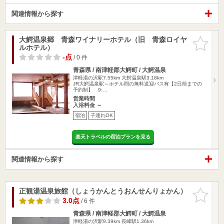
関連情報から探す
大鰐温泉郷 青森ワイナリーホテル（旧 青森ロイヤ
お気に入
ルホテル）
りに追加
-点
/ 0 件
青森県 / 南津軽郡大鰐町 / 大鰐温泉
津軽湯の沢駅7.55km
大鰐温泉駅3.18km
JR大鰐温泉駅～ホテル間の無料送迎バス有【2日前までの
予約制】 9:…
営業時間
入浴料金 ～
宿泊
子連れOK
楽天トラベルの宿泊プランを見る
関連情報から探す
正観湯温泉旅館（しょうかんとうおんせんりょかん）
お気に入
りに追加
3.0点
/ 6 件
青森県 / 南津軽郡大鰐町 / 大鰐温泉
津軽湯の沢駅9.39km
長峰駅1.36km