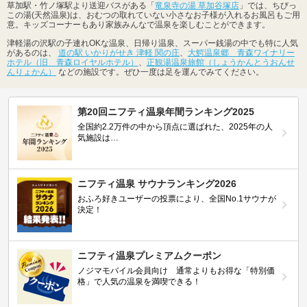
草加駅・竹ノ塚駅より送迎バスがある「
竜泉寺の湯 草加谷塚店
」では、ちびっ
この湯(天然温泉)は、おむつの取れていない小さなお子様が入れるお風呂もご用
意。キッズコーナーもあり家族みんなで温泉を楽しむことができます。
津軽湯の沢駅の子連れOKな温泉、日帰り温泉、スーパー銭湯の中でも特に人気
があるのは、
道の駅 いかりがせき 津軽 関の庄
、
大鰐温泉郷 青森ワイナリー
ホテル（旧 青森ロイヤルホテル）
、
正観湯温泉旅館（しょうかんとうおんせ
んりょかん）
などの施設です。ぜひ一度は足を運んでみてください。
第20回ニフティ温泉年間ランキング2025
全国約2.2万件の中から頂点に選ばれた、2025年の人
気施設は…
ニフティ温泉 サウナランキング2026
おふろ好きユーザーの投票により、全国No.1サウナが
決定！
ニフティ温泉プレミアムクーポン
ノジマモバイル会員向け 通常よりもお得な「特別価
格」で人気の温泉を満喫できる！