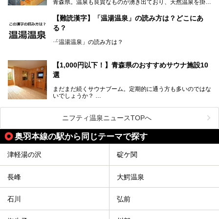
青森県。温泉も良質なものが湧き出ており、天然温泉を掛け
に「羽州路の宿 あいのり」を詳細にご紹介。秋田県側を含
流しで贅沢に堪能できる温泉施設がたくさんあります。青森
むこの一帯は日本でも有数の個性的な温泉がひしめくエリア
の山並みを眺めながら温泉に浸かり、お食事処でおいしいご
ですが、実はあいのり温泉も決して見逃せない極上湯のひと
【難読漢字】「温湯温泉」の読み方は？どこにあ
当地グルメを味わうひとときは格別ですね！
つ。その魅力を徹底解説します！
る？
今回は、青森県でおすすめのスーパー銭湯を紹介します。
「また来たい！」と思えるお気に入りの施設をぜひ見つけて
「温湯温泉」の読み方は？
ください。
読めそうで読めない、難読温泉地名漢字。あなたは読めます
か？
【1,000円以下！】青森県のおすすめサウナ施設10
選
まだまだ続くサウナブーム。定期的に通う方も多いのではな
いでしょうか？
そこでコスパ抜群！1,000円以下でサウナを楽しめる施設を
紹介します。
ニフティ温泉ニュースTOPへ
格安でも充実の施設でサウナを楽しみませんか？
奥羽本線の駅から同じテーマで探す
今回は青森県にある1,000円以下のおすすめサウナ施設を紹
介します！
津軽湯の沢
碇ケ関
長峰
大鰐温泉
石川
弘前