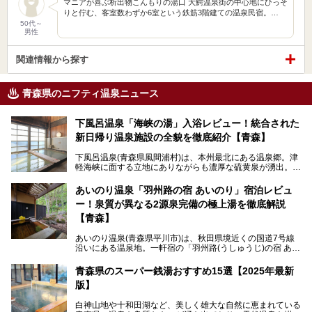
マニアが喜ぶ析出物こんもりの湯口 大鰐温泉街の中心地にひっそ
りと佇む、客室数わずか6室という鉄筋3階建ての温泉民宿。…
50代～
男性
関連情報から探す
青森県のニフティ温泉ニュース
下風呂温泉「海峡の湯」入浴レビュー！統合された
新日帰り温泉施設の全貌を徹底紹介【青森】
下風呂温泉(青森県風間浦村)は、本州最北にある温泉郷。津
軽海峡に面する立地にありながらも濃厚な硫黄泉が湧出。良
質の温泉や新鮮な海の幸を求め、遠隔地ながらも全国から温
泉ファンが訪れる温泉地です。
あいのり温泉「羽州路の宿 あいのり」宿泊レビュ
ー！泉質が異なる2源泉完備の極上湯を徹底解説
「海峡の湯」は、以前あった2つの共同浴場を統合し、2020
年12月にオープンした日帰り入浴施設。かつて別々の共同
【青森】
浴場で使用された2つの源泉を楽しめる点が魅力です。また
無料休憩室や食事処も併設し、地元常連客のみならず観光客
あいのり温泉(青森県平川市)は、秋田県境近くの国道7号線
にも利用しやすい施設へ変貌しました。
沿いにある温泉地。一軒宿の「羽州路(うしゅうじ)の宿 あい
今回、筆者は実際に海峡の湯へ訪問・入浴し、その魅力を徹
のり」があります。最大の特徴が、炭酸ガスを含む食塩泉
底解説します！
(通称:赤湯)と無色透明の単純温泉という2種類の源泉を使用
青森県のスーパー銭湯おすすめ15選【2025年最新
し、いずれも源泉100％かけ流しで提供している点でしょ
版】
う。
白神山地や十和田湖など、美しく雄大な自然に恵まれている
今回筆者は実際に宿泊し、大浴場と露天風呂付き客室を中心