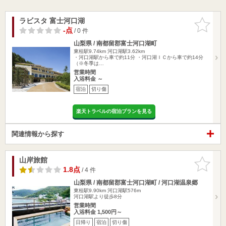
ラビスタ 富士河口湖
お気に入
りに追加
-点
/ 0 件
山梨県 / 南都留郡富士河口湖町
東桂駅9.74km
河口湖駅3.62km
・河口湖駅から車で約11分 ・河口湖ＩＣから車で約14分
（※冬季は…
営業時間
入浴料金 ～
宿泊
切り傷
楽天トラベルの宿泊プランを見る
関連情報から探す
山岸旅館
お気に入
りに追加
1.8点
/ 4 件
山梨県 / 南都留郡富士河口湖町 / 河口湖温泉郷
東桂駅9.90km
河口湖駅576m
河口湖駅より徒歩8分
営業時間
入浴料金 1,500円～
日帰り
宿泊
切り傷