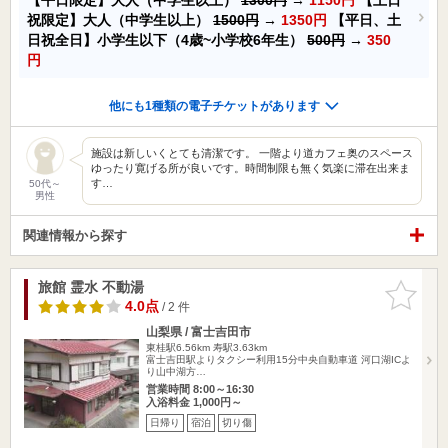
祝限定】大人（中学生以上）
1500円
→
1350円
【平日、土
日祝全日】小学生以下（4歳~小学校6年生）
500円
→
350
円
他にも1種類の電子チケットがあります
施設は新しいくとても清潔です。 一階より道カフェ奥のスペース
ゆったり寛げる所が良いです。時間制限も無く気楽に滞在出来ま
す…
50代～
男性
関連情報から探す
旅館 霊水 不動湯
お気に入
りに追加
4.0点
/ 2 件
山梨県 / 富士吉田市
東桂駅6.56km
寿駅3.63km
富士吉田駅よりタクシー利用15分中央自動車道 河口湖ICよ
り山中湖方…
営業時間 8:00～16:30
入浴料金 1,000円～
日帰り
宿泊
切り傷