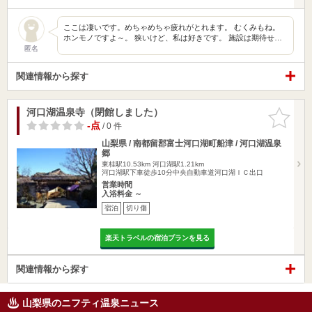
ここは凄いです。めちゃめちゃ疲れがとれます。 むくみもね。
ホンモノですよ～。 狭いけど、私は好きです。 施設は期待せ…
匿名
関連情報から探す
河口湖温泉寺（閉館しました）
お気に入
りに追加
-点
/ 0 件
山梨県 / 南都留郡富士河口湖町船津 / 河口湖温泉
郷
東桂駅10.53km
河口湖駅1.21km
河口湖駅下車徒歩10分中央自動車道河口湖ＩＣ出口
営業時間
入浴料金 ～
宿泊
切り傷
楽天トラベルの宿泊プランを見る
関連情報から探す
山梨県のニフティ温泉ニュース