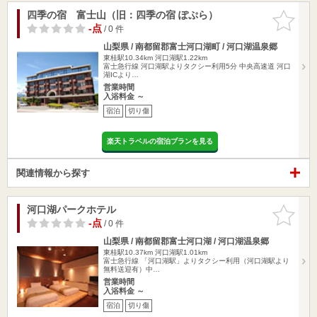
四季の宿 富士山（旧：四季の宿 ぽぷら）
お気に入
りに追加
-点
/ 0 件
山梨県 / 南都留郡富士河口湖町 / 河口湖温泉郷
東桂駅10.34km
河口湖駅1.22km
富士急行線 河口湖駅よりタクシー利用5分 中央高速道 河口
湖ICより…
営業時間
入浴料金 ～
宿泊
切り傷
楽天トラベルの宿泊プランを見る
関連情報から探す
河口湖パークホテル
お気に入
りに追加
-点
/ 0 件
山梨県 / 南都留郡富士河口湖 / 河口湖温泉郷
東桂駅10.37km
河口湖駅1.01km
富士急行線 「河口湖駅」よりタクシー利用（河口湖駅より
無料送迎有）中…
営業時間
入浴料金 ～
宿泊
切り傷