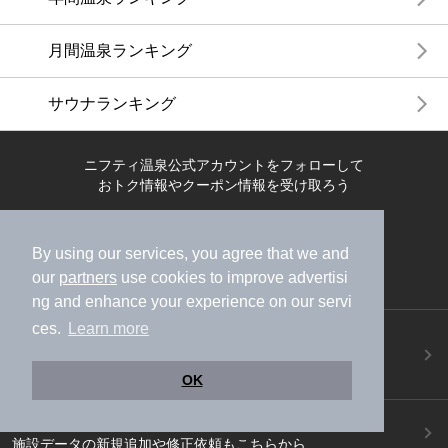
月間温泉ランキング
サウナランキング
ニフティ温泉公式アカウントをフォローして
おトク情報やクーポン情報を受け取ろう
By using our services, you agree that we and
our
partners
use cookies to improve advertisi
ng and enhance your experience on our servi
ces.
Learn more
ニフティ温泉アプリ
地図から温泉検索！お得な限定クーポンも！
今すぐダウンロード！
OK
ご意見ご要望 ・お問い合わせ
施設データの新規追加や修正依頼もこちらから