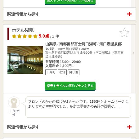
楽天トラベルの宿泊プランを見る
関連情報から探す
ホテル湖龍
お気に入
りに追加
5.0点
/ 2 件
山梨県 / 南都留郡富士河口湖町 / 河口湖温泉郷
東桂駅9.16km
河口湖駅1.36km
富士急行線河口湖駅より徒歩20分（河口湖駅より送迎有
当日連絡要）
営業時間 15:00～20:00
入浴料金 1,100円～
日帰り
宿泊
切り傷
楽天トラベルの宿泊プランを見る
フロントのかたの感じがよかったです。1150円とホームページに
ありますが1000円でした。各所に手書きの英語の説明が。 …
30代 女
性
関連情報から探す