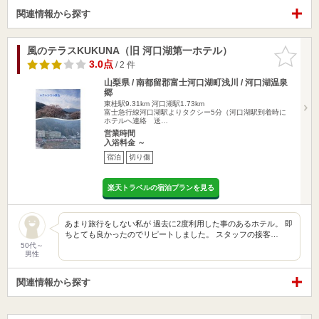
関連情報から探す
風のテラスKUKUNA（旧 河口湖第一ホテル）
お気に入
りに追加
3.0点
/ 2 件
山梨県 / 南都留郡富士河口湖町浅川 / 河口湖温泉
郷
東桂駅9.31km
河口湖駅1.73km
富士急行線河口湖駅よりタクシー5分（河口湖駅到着時に
ホテルへ連絡 送…
営業時間
入浴料金 ～
宿泊
切り傷
楽天トラベルの宿泊プランを見る
あまり旅行をしない私が 過去に2度利用した事のあるホテル。 即
ちとても良かったのでリピートしました。 スタッフの接客…
50代～
男性
関連情報から探す