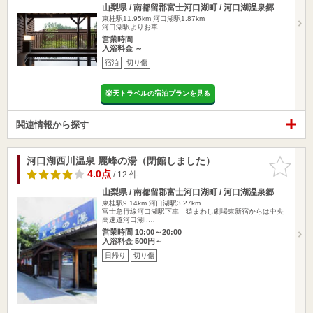
山梨県 / 南都留郡富士河口湖町 / 河口湖温泉郷
東桂駅11.95km
河口湖駅1.87km
河口湖駅よりお車
営業時間
入浴料金 ～
宿泊
切り傷
楽天トラベルの宿泊プランを見る
関連情報から探す
河口湖西川温泉 麗峰の湯（閉館しました）
お気に入
りに追加
4.0点
/ 12 件
山梨県 / 南都留郡富士河口湖町 / 河口湖温泉郷
東桂駅9.14km
河口湖駅3.27km
富士急行線河口湖駅下車 猿まわし劇場東新宿からは中央
高速道河口湖I.…
営業時間 10:00～20:00
入浴料金 500円～
日帰り
切り傷