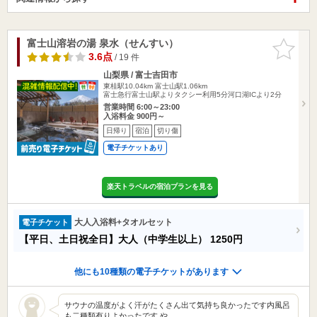
富士山溶岩の湯 泉水（せんすい）
お気に入
りに追加
3.6点
/ 19 件
山梨県 / 富士吉田市
東桂駅10.04km
富士山駅1.06km
富士急行富士山駅よりタクシー利用5分河口湖ICより2分
営業時間 6:00～23:00
入浴料金 900円～
日帰り
宿泊
切り傷
電子チケットあり
楽天トラベルの宿泊プランを見る
大人入浴料+タオルセット
電子チケット
【平日、土日祝全日】大人（中学生以上）
1250円
他にも10種類の電子チケットがあります
サウナの温度がよく汗がたくさん出て気持ち良かったです内風呂
も二種類有りよかったです や