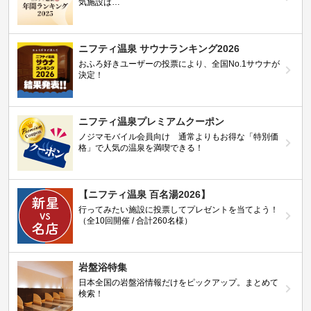
気施設は…
ニフティ温泉 サウナランキング2026
おふろ好きユーザーの投票により、全国No.1サウナが
決定！
ニフティ温泉プレミアムクーポン
ノジマモバイル会員向け 通常よりもお得な「特別価
格」で人気の温泉を満喫できる！
【ニフティ温泉 百名湯2026】
行ってみたい施設に投票してプレゼントを当てよう！
（全10回開催 / 合計260名様）
岩盤浴特集
日本全国の岩盤浴情報だけをピックアップ。まとめて
検索！