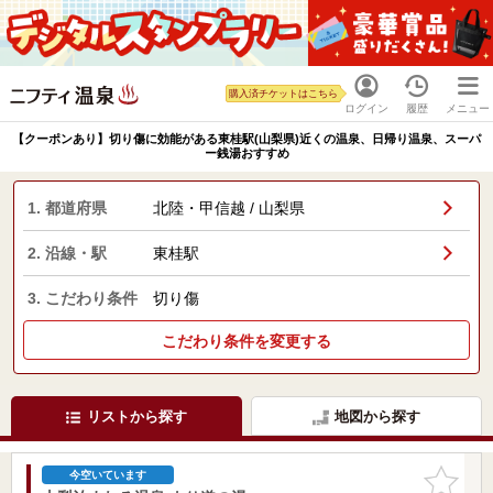
購入済チケットはこちら
ログイン
履歴
メニュー
【クーポンあり】切り傷に効能がある東桂駅(山梨県)近くの温泉、日帰り温泉、スーパ
ー銭湯おすすめ
1. 都道府県
北陸・甲信越 / 山梨県
2. 沿線・駅
東桂駅
3. こだわり条件
切り傷
こだわり条件を変更する
リストから探す
地図から探す
お気に入
今空いています
りに追加