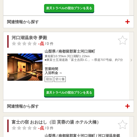
楽天トラベルの宿泊プランを見る
関連情報から探す
河口湖温泉寺 夢殿
お気に入
りに追加
-点
/ 0 件
山梨県 / 南都留郡富士河口湖町
東桂駅10.55km
河口湖駅1.22km
■東富士五湖道路「富士吉田I.C.」～県道707号線、約7分
…
営業時間
入浴料金 ～
宿泊
切り傷
楽天トラベルの宿泊プランを見る
関連情報から探す
富士の宿 おおはし（旧 芙蓉の湯 ホテル大橋）
お気に入
りに追加
-点
/ 0 件
山梨県 / 南都留郡富士河口湖町 / 河口湖温泉郷