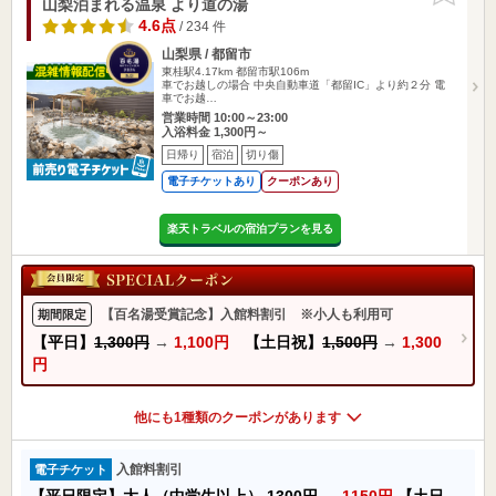
山梨泊まれる温泉 より道の湯
4.6点
/ 234 件
山梨県 / 都留市
東桂駅4.17km
都留市駅106m
車でお越しの場合 中央自動車道「都留IC」より約２分 電
車でお越…
営業時間 10:00～23:00
入浴料金 1,300円～
日帰り
宿泊
切り傷
電子チケットあり
クーポンあり
楽天トラベルの宿泊プランを見る
【百名湯受賞記念】入館料割引 ※小人も利用可
期間限定
【平日】
1,300円
→
1,100円
【土日祝】
1,500円
→
1,300
円
他にも1種類のクーポンがあります
入館料割引
電子チケット
【平日限定】大人（中学生以上）
1300円
→
1150円
【土日