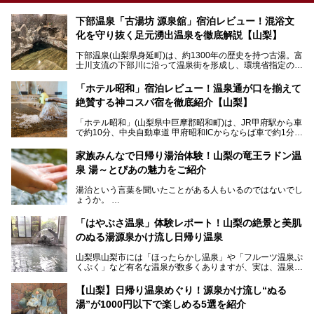
下部温泉「古湯坊 源泉舘」宿泊レビュー！混浴文
化を守り抜く足元湧出温泉を徹底解説【山梨】
下部温泉(山梨県身延町)は、約1300年の歴史を持つ古湯。富
士川支流の下部川に沿って温泉街を形成し、環境省指定の国
民保養温泉地でもあります。
中でも「古湯坊 源泉舘」は、戦国時代に武田信玄公も療養
「ホテル昭和」宿泊レビュー！温泉通が口を揃えて
したと伝えられる名湯の宿。最大の特徴は、令和の現代にお
絶賛する神コスパ宿を徹底紹介【山梨】
いても混浴文化が守られ、老若男女の分け隔て一切無く温泉
入浴を楽しめる点。全国的に混浴温泉は年々少しずつ減少傾
「ホテル昭和」(山梨県中巨摩郡昭和町)は、JR甲府駅から車
向にありますが、「古湯坊 源泉舘」では本来あるべき混浴
で約10分、中央自動車道 甲府昭和ICからならば車で約1分の
の姿が保たれている点に注目すべきでしょう。
場所にあるビジネスホテル。2名1室で1名あたり4,000円台
から、一人泊でも6,000円台から宿泊可能です。
今回は足元湧出の混浴温泉である「かくし湯大岩風呂」をは
家族みんなで日帰り湯治体験！山梨の竜王ラドン温
じめ、湯治棟である「別館神泉」を中心に「古湯坊 源泉
泉 湯～とぴあの魅力をご紹介
しかし、最大の魅力は“温泉そのもの”でしょう。自家源泉を
舘」の全貌を徹底紹介します。
所有し、豪快に源泉かけ流しで提供。泡付きのある重曹泉系
湯治という言葉を聞いたことがある人もいるのではないでし
統の単純温泉は、入浴すると実にサッパリ爽快。日帰り入浴
ょうか。
不可なこともあり、全国の温泉ファンがこの温泉を求めて
「ホテル昭和」へ宿泊します。この価格帯のビジネスホテル
なかなか体験できない、湯治体験が日帰りでできる温浴施設
では循環濾過の沸かし湯が一般的ですが、ここは本物の極上
「はやぶさ温泉」体験レポート！山梨の絶景と美肌
が山梨にあります。
温泉。まさに価格破壊と言えるクオリティです。
のぬる湯源泉かけ流し日帰り温泉
家族みんなで楽しめる、山梨県の「竜王ラドン温泉 湯～と
今回は筆者自ら宿泊し、「ホテル昭和」の温泉をはじめ、客
山梨県山梨市には「ほったらかし温泉」や「フルーツ温泉ぷ
ぴあ」の魅力をご紹介します。
室や無料朝食などをご紹介。温泉通が口を揃えて絶賛する神
くぷく」など有名な温泉が数多くありますが、実は、温泉マ
コスパ宿の全貌を徹底解説します！
ニアがわざわざ遠方から足を運ぶ極上の日帰り温泉もあるん
───
です。今回紹介する「はやぶさ温泉」も、そのひとつ。温泉
提供元：株式会社湯ーとぴあ【PR】
【山梨】日帰り温泉めぐり！源泉かけ流し“ぬる
はもちろん、絶景や地元食材を活かしたグルメも堪能できま
この記事は株式会社湯ーとぴあのPRレポート記事です。
湯”が1000円以下で楽しめる5選を紹介
す。