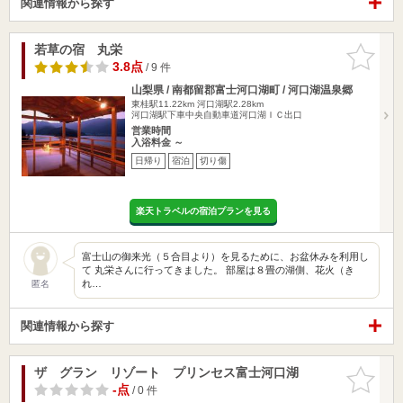
関連情報から探す
若草の宿 丸栄
お気に入
りに追加
3.8点
/ 9 件
山梨県 / 南都留郡富士河口湖町 / 河口湖温泉郷
東桂駅11.22km
河口湖駅2.28km
河口湖駅下車中央自動車道河口湖ＩＣ出口
営業時間
入浴料金 ～
日帰り
宿泊
切り傷
楽天トラベルの宿泊プランを見る
富士山の御来光（５合目より）を見るために、お盆休みを利用し
て 丸栄さんに行ってきました。 部屋は８畳の湖側、花火（き
れ…
匿名
関連情報から探す
ザ グラン リゾート プリンセス富士河口湖
お気に入
りに追加
-点
/ 0 件