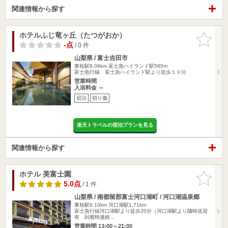
関連情報から探す
ホテルふじ竜ヶ丘（たつがおか）
お気に入
りに追加
-点
/ 0 件
山梨県 / 富士吉田市
東桂駅9.06km
富士急ハイランド駅580m
富士急行線 富士急ハイランド駅より徒歩１０分
営業時間
入浴料金 ～
宿泊
切り傷
楽天トラベルの宿泊プランを見る
関連情報から探す
ホテル 美富士園
お気に入
りに追加
5.0点
/ 1 件
山梨県 / 南都留郡富士河口湖町 / 河口湖温泉郷
東桂駅9.10km
河口湖駅1.71km
富士急行線河口湖駅より徒歩20分（河口湖駅より随時送迎
有 到着時連絡…
営業時間 13:00～21:00