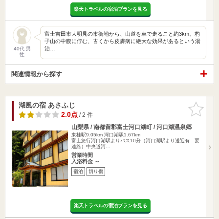
楽天トラベルの宿泊プランを見る
富士吉田市大明見の市街地から、山道を車で走ること約3km。杓
子山の中腹に佇む、古くから皮膚病に絶大な効果があるという湯
治…
40代 男
性
関連情報から探す
湖風の宿 あさふじ
お気に入
りに追加
2.0点
/ 2 件
山梨県 / 南都留郡富士河口湖町 / 河口湖温泉郷
東桂駅9.05km
河口湖駅1.67km
富士急行河口湖駅よりバス10分（河口湖駅より送迎有 要
連絡）中央道河…
営業時間
入浴料金 ～
宿泊
切り傷
楽天トラベルの宿泊プランを見る