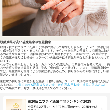
殺菌効果が高い硫酸塩泉や塩化物泉
戦国時代に戦で傷ついた兵士が温泉に浸かって癒やした話があるように、温泉は切
り傷を治す手助けをすることがあります。そういった温泉の泉質として筆頭に上が
るのが硫酸塩泉です。硫酸塩泉は3つに分類されますが、全般にわたって血液に多
くの酸素を送り込む特性やコラーゲンの生成を促す蘇生効果などがあるといわれて
います。
なかでも石膏泉ともいわれる「カルシウム-硫酸塩泉」は鎮静作用も備えており、痛
みや炎症を抑える効果も発揮。別名「傷の湯」とも呼ばれています。硫酸塩泉以外
では、塩化物泉も塩分による殺菌効果があるため、切り傷からの回復に好ましい泉
質だといえるでしょう。
東桂駅の切り傷に効能がある温泉、日帰り温泉、スーパー銭湯の中でも特に人気が
あるのは、
山梨泊まれる温泉 より道の湯
、
旅館 霊水 不動湯
、
湖風の宿 あさふじ
などの施設です。ぜひ一度は足を運んでみてください。
第20回ニフティ温泉年間ランキング2025
全国約2.2万件の中から頂点に選ばれた、2025年の人