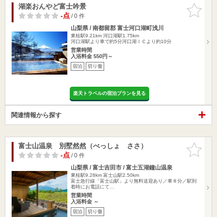
湖楽おんやど富士吟景
お気に入
りに追加
-点
/ 0 件
山梨県 / 南都留郡 富士河口湖町浅川
東桂駅9.21km
河口湖駅1.75km
河口湖駅より車で約5分河口湖ＩＣより約10分
営業時間
入浴料金 550円～
宿泊
切り傷
楽天トラベルの宿泊プランを見る
関連情報から探す
富士山温泉 別墅然然（べっしょ ささ）
お気に入
りに追加
-点
/ 0 件
山梨県 / 富士吉田市 / 富士五湖鐘山温泉
東桂駅9.28km
富士山駅2.50km
富士急行線「富士山駅」より無料送迎あり／車８分／駅到
着時にお電話にて…
営業時間
入浴料金 ～
宿泊
切り傷