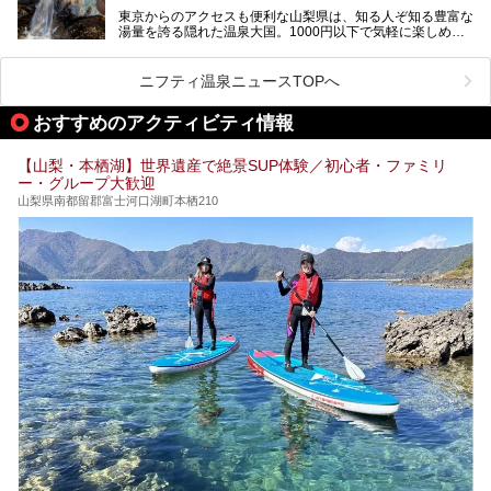
「はやぶさ温泉」が多くの人を惹きつける理由を詳しく解説
東京からのアクセスも便利な山梨県は、知る人ぞ知る豊富な
します。
湯量を誇る隠れた温泉大国。1000円以下で気軽に楽しめ
る、極上の源泉かけ流し日帰り温泉が点在しています。しか
も、これからの季節に嬉しい、じんわりと体の芯まで温ま
る“ぬる湯”が豊富なのも魅力。今回は、湯質も抜群で心ゆく
ニフティ温泉ニュースTOPへ
までリラックスできる山梨のお得な日帰り温泉を、実際体験
した感想と共に紹介します。
おすすめのアクティビティ情報
※ぬる湯とは35℃～39℃程度の体温に近いぬるめ温泉のこ
とです。
【山梨・本栖湖】世界遺産で絶景SUP体験／初心者・ファミリ
ー・グループ大歓迎
山梨県南都留郡富士河口湖町本栖210