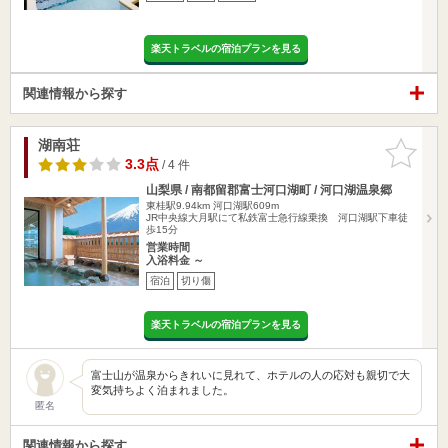
楽天トラベルの宿泊プランを見る
関連情報から探す
湖南荘
お気に入
りに追加
3.3点
/ 4 件
山梨県 / 南都留郡富士河口湖町 / 河口湖温泉郷
東桂駅9.94km
河口湖駅609m
JR中央線大月駅にて私鉄富士急行線乗換 河口湖駅下車徒
歩15分
営業時間
入浴料金 ～
宿泊
切り傷
楽天トラベルの宿泊プランを見る
富士山が温泉からきれいに見れて、ホテルの人の応対も親切で大
変気持ちよく泊まれました。
匿名
関連情報から探す