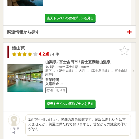
楽天トラベルの宿泊プランを見る
関連情報から探す
鐘山苑
お気に入
りに追加
4.2点
/ 4 件
山梨県 / 富士吉田市 / 富士五湖鐘山温泉
東桂駅9.29km
富士山駅2.50km
新宿 →（JR中央線）→ 大月 →（富士急行線）→ 富士山駅
約2時…
営業時間
入浴料金 ～
宿泊
切り傷
楽天トラベルの宿泊プランを見る
1泊で利用しました。老舗の温泉旅館です。施設は新しいとは言
えませんが、綺麗に保たれておりますし、昔ながらの施設の作り
がなん…
30代 男
性