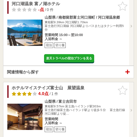
河口湖温泉 富ノ湖ホテル
お気に入
りに追加
-点
/ 0 件
山梨県 / 南都留郡富士河口湖町 / 河口湖温泉郷
東桂駅9.39km
河口湖駅1.70km
富士急行河口湖線 河口湖駅よりバスまたはタクシー利用5
分
営業時間 15:00～翌10:00
入浴料金 ～
宿泊
切り傷
楽天トラベルの宿泊プランを見る
関連情報から探す
ホテルマイステイズ富士山 展望温泉
お気に入
りに追加
4.0点
/ 1 件
山梨県 / 富士吉田市
東桂駅9.57km
富士急ハイランド駅303m
富士急行線富士急ハイランド駅より徒歩５分 富士急行線
河口湖駅より徒…
営業時間
入浴料金 ～
宿泊
切り傷