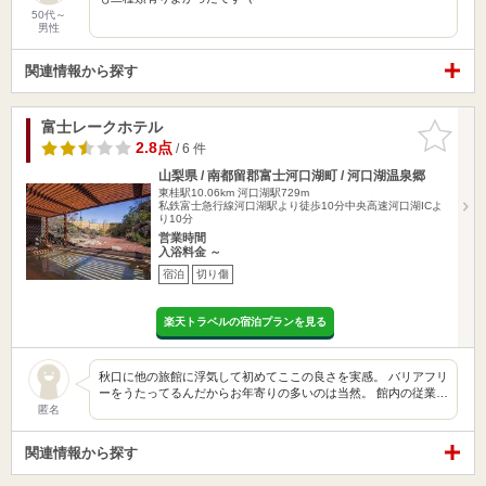
50代～
男性
関連情報から探す
富士レークホテル
お気に入
りに追加
2.8点
/ 6 件
山梨県 / 南都留郡富士河口湖町 / 河口湖温泉郷
東桂駅10.06km
河口湖駅729m
私鉄富士急行線河口湖駅より徒歩10分中央高速河口湖ICよ
り10分
営業時間
入浴料金 ～
宿泊
切り傷
楽天トラベルの宿泊プランを見る
秋口に他の旅館に浮気して初めてここの良さを実感。 バリアフリ
ーをうたってるんだからお年寄りの多いのは当然。 館内の従業…
匿名
関連情報から探す