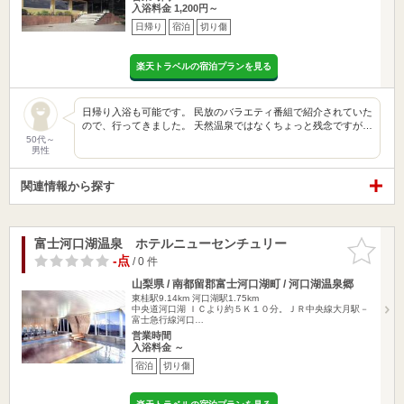
入浴料金 1,200円～
日帰り
宿泊
切り傷
楽天トラベルの宿泊プランを見る
日帰り入浴も可能です。 民放のバラエティ番組で紹介されていた
ので、行ってきました。 天然温泉ではなくちょっと残念ですが…
50代～
男性
関連情報から探す
富士河口湖温泉 ホテルニューセンチュリー
お気に入
りに追加
-点
/ 0 件
山梨県 / 南都留郡富士河口湖町 / 河口湖温泉郷
東桂駅9.14km
河口湖駅1.75km
中央道河口湖 ＩＣより約５Ｋ１０分。ＪＲ中央線大月駅－
富士急行線河口…
営業時間
入浴料金 ～
宿泊
切り傷