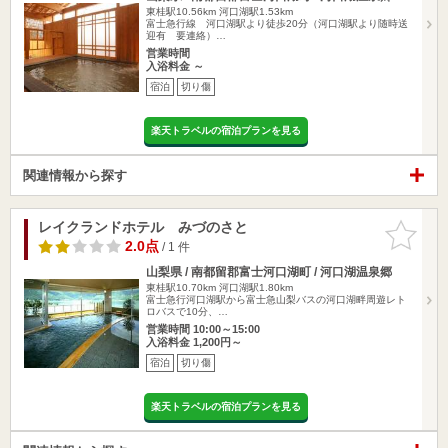
東桂駅10.56km
河口湖駅1.53km
富士急行線 河口湖駅より徒歩20分（河口湖駅より随時送
迎有 要連絡）…
営業時間
入浴料金 ～
宿泊
切り傷
楽天トラベルの宿泊プランを見る
関連情報から探す
レイクランドホテル みづのさと
お気に入
りに追加
2.0点
/ 1 件
山梨県 / 南都留郡富士河口湖町 / 河口湖温泉郷
東桂駅10.70km
河口湖駅1.80km
富士急行河口湖駅から富士急山梨バスの河口湖畔周遊レト
ロバスで10分、…
営業時間 10:00～15:00
入浴料金 1,200円～
宿泊
切り傷
楽天トラベルの宿泊プランを見る