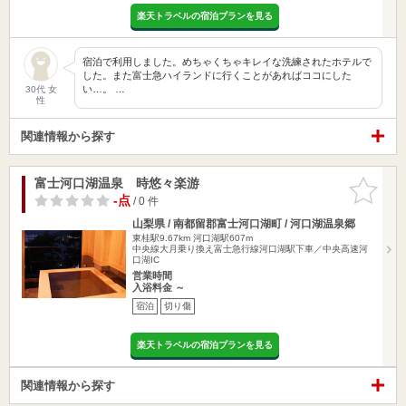
楽天トラベルの宿泊プランを見る
宿泊で利用しました。めちゃくちゃキレイな洗練されたホテルで
した。また富士急ハイランドに行くことがあればココにした
い…。 …
30代 女
性
関連情報から探す
富士河口湖温泉 時悠々楽游
お気に入
りに追加
-点
/ 0 件
山梨県 / 南都留郡富士河口湖町 / 河口湖温泉郷
東桂駅9.67km
河口湖駅607m
中央線大月乗り換え富士急行線河口湖駅下車／中央高速河
口湖IC
営業時間
入浴料金 ～
宿泊
切り傷
楽天トラベルの宿泊プランを見る
関連情報から探す